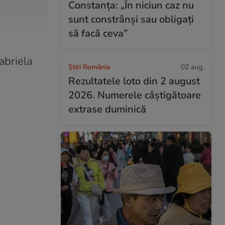
Constanța: „În niciun caz nu
sunt constrânși sau obligați
să facă ceva”
abriela
Știri România
02 aug.
Rezultatele loto din 2 august
2026. Numerele câștigătoare
extrase duminică