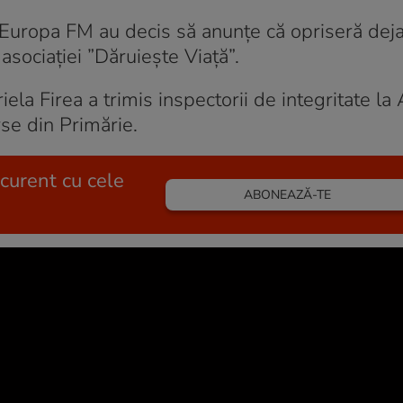
la Europa FM au decis să anunțe că opriseră dej
asociației ”Dăruiește Viață”.
riela Firea a trimis inspectorii de integritate l
se din Primărie.
 curent cu cele
ABONEAZĂ-TE