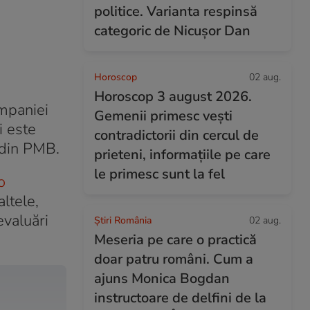
politice. Varianta respinsă
categoric de Nicușor Dan
Horoscop
02 aug.
Horoscop 3 august 2026.
ampaniei
Gemenii primesc vești
i este
contradictorii din cercul de
 din PMB.
prieteni, informațiile pe care
le primesc sunt la fel
o
ltele,
evaluări
Știri România
02 aug.
Meseria pe care o practică
doar patru români. Cum a
ajuns Monica Bogdan
instructoare de delfini de la