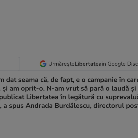
Urmărește
Libertatea
in Google Dis
m dat seama că, de fapt, e o campanie în car
e, și am oprit-o. N-am vrut să pară o laudă ș
publicat Libertatea în legătură cu suprevaluă
, a spus Andrada Burdălescu, directorul pos