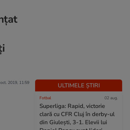
nțat
ți
 oct. 2019, 11:59
ULTIMELE ȘTIRI
Fotbal
02 aug.
Superliga: Rapid, victorie
clară cu CFR Cluj în derby-ul
din Giulești, 3-1. Elevii lui