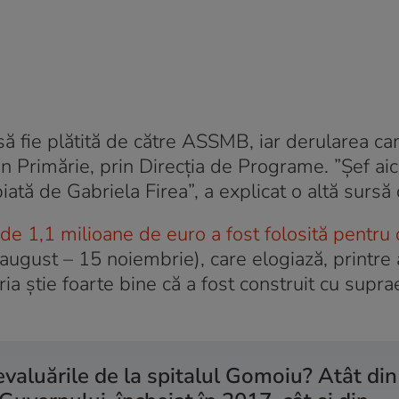
să fie plătită de către ASSMB, iar derularea c
in Primărie, prin Direcția de Programe. ”Șef aic
ată de Gabriela Firea”, a explicat o altă sursă
e 1,1 milioane de euro a fost folosită pentru 
august – 15 noiembrie), care elogiază, printre a
a știe foarte bine că a fost construit cu supra
valuările de la spitalul Gomoiu? Atât din