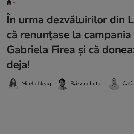
|
Ştiri
În urma dezvăluirilor din 
că renunțase la campania
Gabriela Firea și că donea
deja!
Mirela Neag
Răzvan Luțac
Cătă