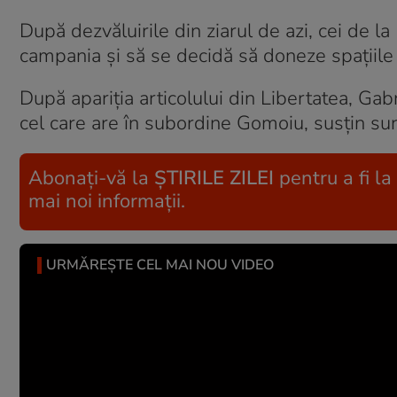
După dezvăluirile din ziarul de azi, cei de 
campania și să se decidă să doneze spațiile 
După apariția articolului din Libertatea, Gab
cel care are în subordine Gomoiu, susțin sur
Abonați-vă la
ȘTIRILE ZILEI
pentru a fi la
mai noi informații.
URMĂREȘTE CEL MAI NOU VIDEO