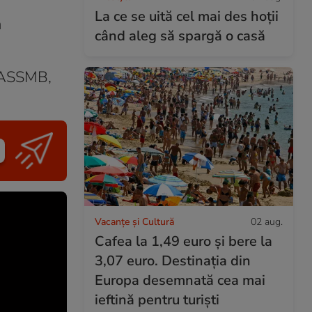
La ce se uită cel mai des hoții
a
când aleg să spargă o casă
a ASSMB,
Vacanțe și Cultură
02 aug.
Cafea la 1,49 euro și bere la
3,07 euro. Destinația din
Europa desemnată cea mai
ieftină pentru turiști