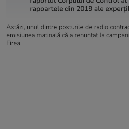
raportul Corpului de Control al 
rapoartele din 2019 ale experț
Astăzi, unul dintre posturile de radio cont
emisiunea matinală că a renunțat la campanie
Firea.