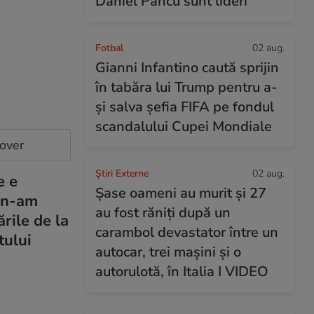
Daniel Pancu sunt lideri
Fotbal
02 aug.
Gianni Infantino caută sprijin
în tabăra lui Trump pentru a-
și salva șefia FIFA pe fondul
scandalului Cupei Mondiale
cover
Știri Externe
02 aug.
e e
Șase oameni au murit și 27
i n-am
au fost răniți după un
rile de la
carambol devastator între un
tului
autocar, trei mașini și o
autorulotă, în Italia I VIDEO