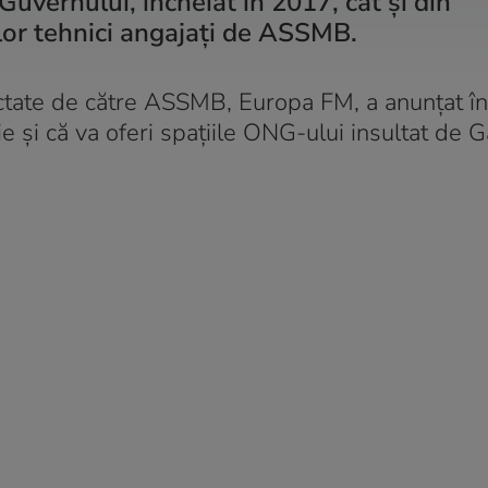
Guvernului, încheiat în 2017, cât și din
ilor tehnici angajați de ASSMB.
ractate de către ASSMB, Europa FM, a anunțat în
 și că va oferi spațiile ONG-ului insultat de G