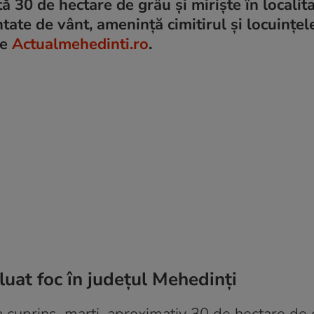
 30 de hectare de grâu și miriște în localit
ate de vânt, amenință cimitirul și locuințel
le
Actualmehedinti.ro
.
luat foc în județul Mehedinți