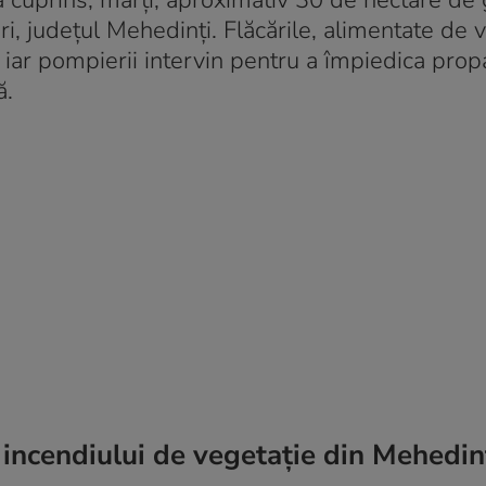
 a cuprins, marți, aproximativ 30 de hectare de 
i, județul Mehedinți. Flăcările, alimentate de 
, iar pompierii intervin pentru a împiedica pro
ă.
 incendiului de vegetație din Mehedin