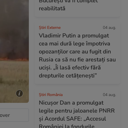
București va fi complet
reabilitată
Știri Externe
04 aug.
Vladimir Putin a promulgat
cea mai dură lege împotriva
opozanților care au fugit din
Rusia ca să nu fie arestați sau
uciși. „Îi lasă efectiv fără
drepturile cetățenești”
Știri România
04 aug.
Nicușor Dan a promulgat
legile pentru jaloanele PNRR
cover
și Acordul SAFE: „Accesul
României la fondurile