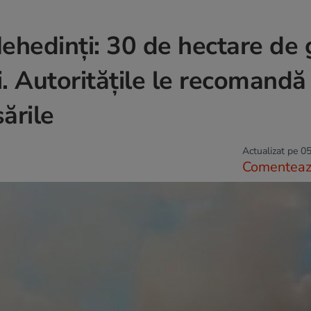
ehedinți: 30 de hectare de 
i. Autoritățile le recomandă
sările
Actualizat pe 05
Comentea