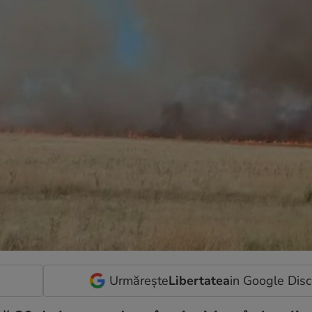
Urmărește
Libertatea
in Google Dis