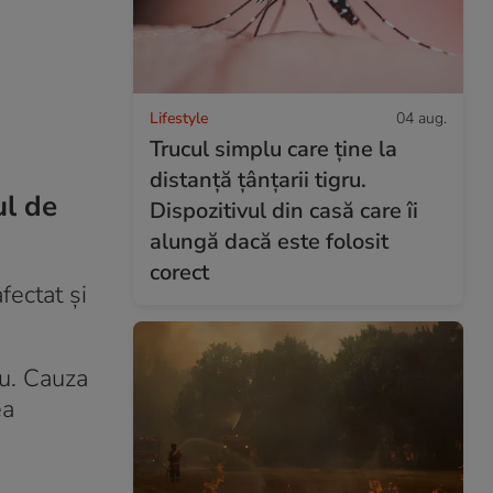
Lifestyle
04 aug.
Trucul simplu care ține la
distanță țânțarii tigru.
ul de
Dispozitivul din casă care îi
alungă dacă este folosit
corect
fectat și
iu. Cauza
ea