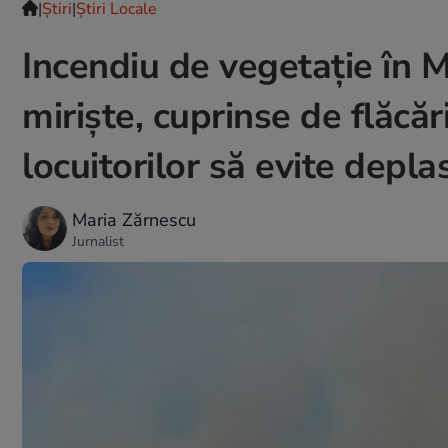
|
Ştiri
|
Știri Locale
Incendiu de vegetație în M
miriște, cuprinse de flăcăr
locuitorilor să evite depla
Maria Zărnescu
Jurnalist