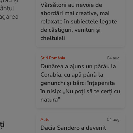
grâu și
Vărsătorii au nevoie de
vântul
abordări mai creative, mai
pagarea
relaxate în subiectele legate
de câștiguri, venituri și
cheltuieli
Știri România
04 aug.
Dunărea a ajuns un pârâu la
Corabia, cu apă până la
genunchi și bărci înțepenite
în nisip: „Nu poți să te cerți cu
natura”
Auto
04 aug.
ți
Dacia Sandero a devenit