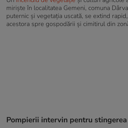
Un
incendiu de vegetație
și culturi agricole
miriște în localitatea Gemeni, comuna Dârvar
puternic și vegetația uscată, se extind rapid
acestora spre gospodării și cimitirul din zon
Pompierii intervin pentru stingerea