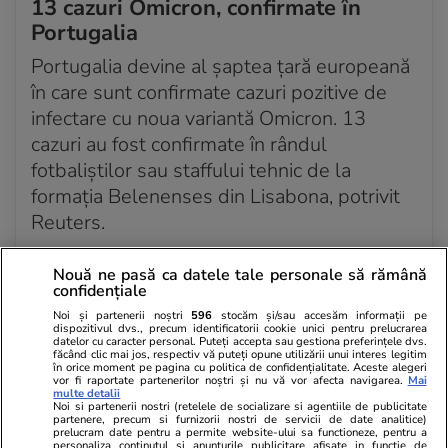
13 cazuri Omicron, confirmate în
Portugalia
Portugalia devine al șaptea țară europeană
în care sunt confirmate cazuri pozitive de
infectare cu noua variantă Omicron. 13
cazuri au fost confirmate în rândul
fotbaliștilor sau staffului tehnic de la
formația Belenenses din Lisabona, potrivit
Reuters.
Potrivit autorităților sanitare, unul dintre
Nouă ne pasă ca datele tale personale să rămână
confidențiale
fotbaliști s-a întors recent din Africa de Sud.
Noi și partenerii noștri
596
stocăm și/sau accesăm informații pe
dispozitivul dvs., precum identificatorii cookie unici pentru prelucrarea
„Doi-trei jucători și doi-trei din staff au
datelor cu caracter personal. Puteți accepta sau gestiona preferințele dvs.
făcând clic mai jos, respectiv vă puteți opune utilizării unui interes legitim
simptome, dar nimic prea grav, restul sunt
în orice moment pe pagina cu politica de confidențialitate. Aceste alegeri
vor fi raportate partenerilor noștri și nu vă vor afecta navigarea.
Mai
asimptomatici. Toată lumea așteaptă să
multe detalii
Noi si partenerii nostri (retelele de socializare si agentiile de publicitate
repete testele, de îndată ce autoritatea
partenere, precum si furnizorii nostri de servicii de date analitice)
prelucram date pentru a permite website-ului sa functioneze, pentru a
sanitară permite”, a adăugat el.
personaliza continutul si anunturile publicitare afisate in functie de