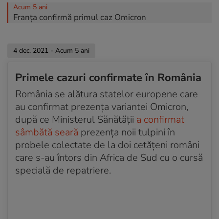
Acum 5 ani
Franța confirmă primul caz Omicron
Acum 5 ani
Cazuri confirmate în Irlanda și Islanda
4 dec. 2021 - Acum 5 ani
Acum 5 ani
Primele cazuri confirmate în România
Noua tulpină e și în Norvegia. Persoanele depistate
cu Omicron călătoriseră în Africa de Sud
România se alătura statelor europene care
au confirmat prezența variantei Omicron,
Acum 5 ani
după ce Ministerul Sănătății
a confirmat
Două noi cazuri de infectare cu Omicron, în Suedia.
Patru cazuri, în total, în Danemarca
sâmbătă seară
prezența noii tulpini în
probele colectate de la doi cetățeni români
Acum 5 ani
care s-au întors din Africa de Sud cu o cursă
Tulpina Omicron a ajuns în Olanda mai devreme
specială de repatriere.
decât se credea inițial
Acum 5 ani
Cazurile suspecte din Danemarca au fost confirmate