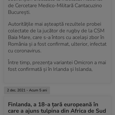
de Cercetare Medico-Militară Cantacuzino
Acum 5 ani
Bucureşti.
13 cazuri de infectare cu Omicron, în Olanda
Autoritățile mai așteaptă rezultele probei
Acum 5 ani
colectate de la jucător de rugby de la CSM
Primul caz suspect în Austria
Baia Mare, care s-a întors cu același zbor în
Acum 5 ani
România și a fost confirmat, ulterior, infectat
Danemarca anunță două cazuri suspecte
cu coronavirus.
Acum 5 ani
Între timp, prezența variantei Omicron a mai
Cehia confirmă cazul suspect
fost confirmată și în Irlanda și Islanda,
Acum 5 ani
Italia, Marea Britanie și Germania au anunțat
sâmbătă primele cazuri
2 dec. 2021 - Acum 5 ani
Finlanda, a 18-a țară europeană în
care a ajuns tulpina din Africa de Sud