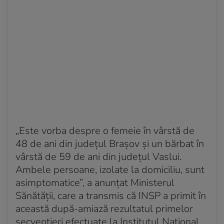
Acum 5 ani
Noua tulpină a ajuns și în Suedia și Spania
Acum 5 ani
Primul caz Omicron din Austria
Acum 5 ani
Caz suspect în Elveția
Acum 5 ani
13 cazuri Omicron, confirmate în Portugalia
Acum 5 ani
„Este vorba despre o femeie în vârstă de
Transmitere comunitară în Scoția
48 de ani din județul Brașov și un bărbat în
vârstă de 59 de ani din județul Vaslui.
Acum 5 ani
Ambele persoane, izolate la domiciliu, sunt
Opt cazuri suspecte de infectare cu Omicron, în
Franța
asimptomatice”, a anunțat Ministerul
Sănătății, care a transmis că INSP a primit în
Acum 5 ani
această după-amiază rezultatul primelor
Germania confirmă un nou caz de infectare cu
secvenţieri efectuate la Institutul National
Omicron