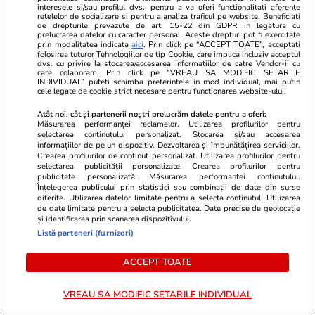
interesele si/sau profilul dvs., pentru a va oferi functionalitati aferente
retelelor de socializare si pentru a analiza traficul pe website. Beneficiati
de drepturile prevazute de art. 15-22 din GDPR in legatura cu
prelucrarea datelor cu caracter personal. Aceste drepturi pot fi exercitate
prin modalitatea indicata
aici
. Prin click pe “ACCEPT TOATE”, acceptati
29 nov. 2021 - Acum 5 ani
folosirea tuturor Tehnologiilor de tip Cookie, care implica inclusiv acceptul
dvs. cu privire la stocarea/accesarea informatiilor de catre Vendor-ii cu
care colaboram. Prin click pe “VREAU SA MODIFIC SETARILE
INDIVIDUAL” puteti schimba preferintele in mod individual, mai putin
Transmitere comunitară în Scoția
cele legate de cookie strict necesare pentru functionarea website-ului.
Șase cazuri de infectare cu noua variantă
Atât noi, cât și partenerii noștri prelucrăm datele pentru a oferi:
Măsurarea performanței reclamelor. Utilizarea profilurilor pentru
Omicron au fost confirmate în Scoția. Unele
selectarea conținutului personalizat. Stocarea și/sau accesarea
informațiilor de pe un dispozitiv. Dezvoltarea și îmbunătățirea serviciilor.
dintre persoane infectate nu au niciun istoric
Crearea profilurilor de conținut personalizat. Utilizarea profilurilor pentru
selectarea publicității personalizate. Crearea profilurilor pentru
de călătorie în străinătate, semn că noua
publicitate personalizată. Măsurarea performanței conținutului.
tulpină se răspândește deja comunitar.
Înțelegerea publicului prin statistici sau combinații de date din surse
diferite. Utilizarea datelor limitate pentru a selecta conținutul. Utilizarea
de date limitate pentru a selecta publicitatea. Date precise de geolocație
și identificarea prin scanarea dispozitivului.
Patru dintre aceste cazuri au fost confirmate
Listă parteneri (furnizori)
în Lanarkshire și două în zona Greater
Glasgow și Clyde.
ACCEPT TOATE
Secretarul pentru Sănătate, Humza Yousaf,
VREAU SA MODIFIC SETARILE INDIVIDUAL
a declarat că este un „moment îngrijorător”