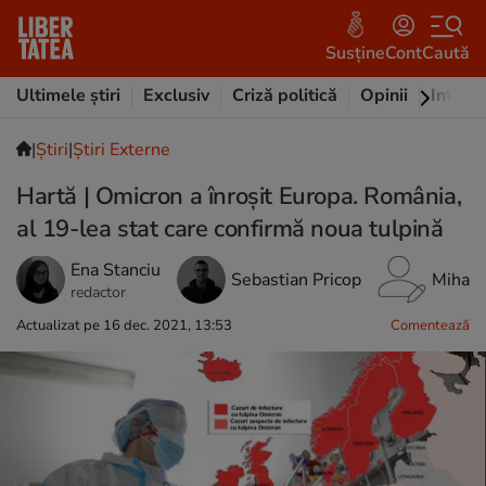
Susține
Cont
Caută
Ultimele știri
Exclusiv
Criză politică
Opinii
Intervi
|
Ştiri
|
Știri Externe
Hartă | Omicron a înroșit Europa. România,
al 19-lea stat care confirmă noua tulpină
Ena Stanciu
Sebastian Pricop
Mihael
redactor
Actualizat pe 16 dec. 2021, 13:53
Comentează