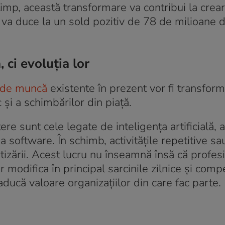
 timp, această transformare va contribui la crea
 va duce la un sold pozitiv de 78 de milioane d
 ci evoluția lor
e de muncă
existente în prezent vor fi transfor
și a schimbărilor din piață.
re sunt cele legate de inteligența artificială, a
a software. În schimb, activitățile repetitive sa
zării. Acest lucru nu înseamnă însă că profesi
 modifica în principal sarcinile zilnice și comp
ducă valoare organizațiilor din care fac parte.