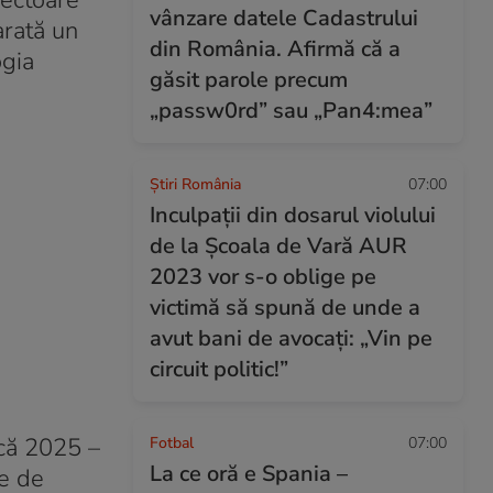
sectoare
vânzare datele Cadastrului
arată un
din România. Afirmă că a
ogia
găsit parole precum
„passw0rd” sau „Pan4:mea”
Știri România
07:00
Inculpații din dosarul violului
de la Școala de Vară AUR
2023 vor s-o oblige pe
victimă să spună de unde a
avut bani de avocați: „Vin pe
circuit politic!”
ncă 2025 –
Fotbal
07:00
La ce oră e Spania –
ne de