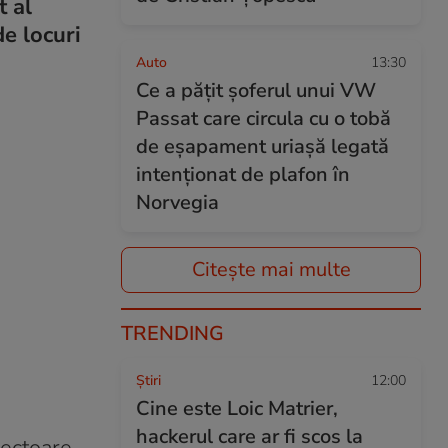
t al
e locuri
Auto
13:30
Ce a pățit șoferul unui VW
Passat care circula cu o tobă
de eșapament uriașă legată
intenționat de plafon în
Norvegia
Citește mai multe
TRENDING
Ştiri
12:00
Cine este Loic Matrier,
hackerul care ar fi scos la