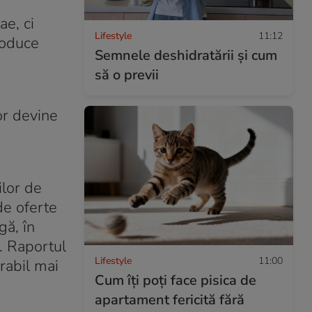
ae, ci
Lifestyle
11:12
roduce
Semnele deshidratării și cum
să o previi
or devine
ilor de
de oferte
gă, în
e. Raportul
Lifestyle
11:00
rabil mai
Cum îți poți face pisica de
apartament fericită fără