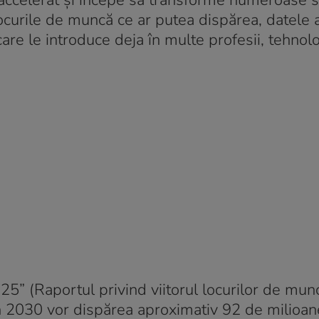
tm accelerat și începe să transforme numeroase 
ocurile de muncă ce ar putea dispărea, datele 
re le introduce deja în multe profesii, tehnol
025” (Raportul privind viitorul locurilor de mu
în 2030 vor dispărea aproximativ 92 de milioa