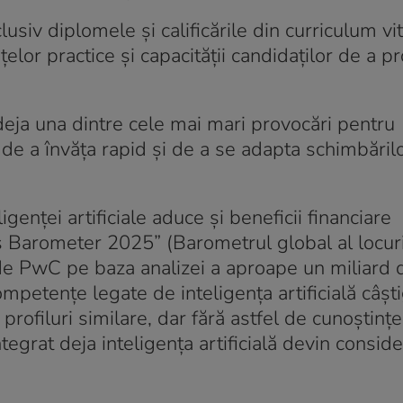
siv diplomele și calificările din curriculum vit
lor practice și capacității candidaților de a p
deja una dintre cele mai mari provocări pentru
a de a învăța rapid și de a se adapta schimbăril
nței artificiale aduce și beneficii financiare
bs Barometer 2025” (Barometrul global al locur
 de PwC pe baza analizei a aproape un miliard 
mpetențe legate de inteligența artificială câști
rofiluri similare, dar fără astfel de cunoștinț
egrat deja inteligența artificială devin conside