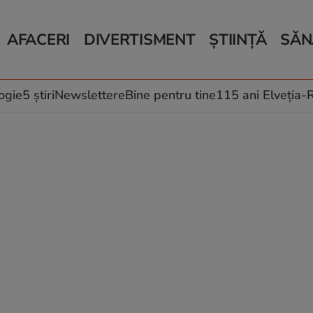
AFACERI
DIVERTISMENT
ȘTIINȚĂ
SĂN
Bani și Afaceri
Monden
Știri Știință
Știri 
Auto
Horoscop
Schimbări climati
Relații
Locuri de muncă
Muzică și Filme
Rețete
ogie
5 știri
Newslettere
Bine pentru tine
115 ani Elveția
Imobiliare.ro
Vacanțe și Cultură
Fructe
eJobs.ro
Îngriji