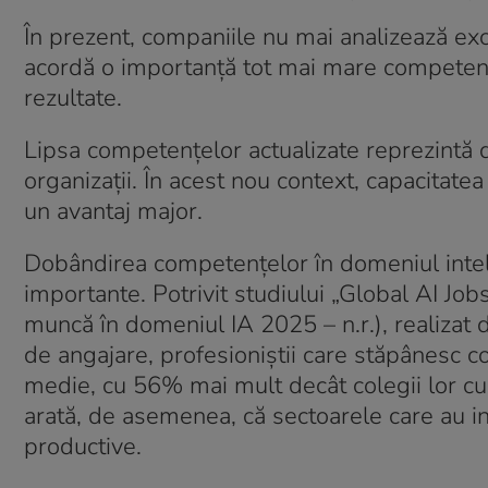
În prezent, companiile nu mai analizează exclu
acordă o importanță tot mai mare competențe
rezultate.
Lipsa competențelor actualizate reprezintă 
organizații. În acest nou context, capacitate
un avantaj major.
Dobândirea competențelor în domeniul intelige
importante. Potrivit studiului „Global AI Jo
muncă în domeniul IA 2025 – n.r.), realizat
de angajare, profesioniștii care stăpânesc co
medie, cu 56% mai mult decât colegii lor cu p
arată, de asemenea, că sectoarele care au int
productive.