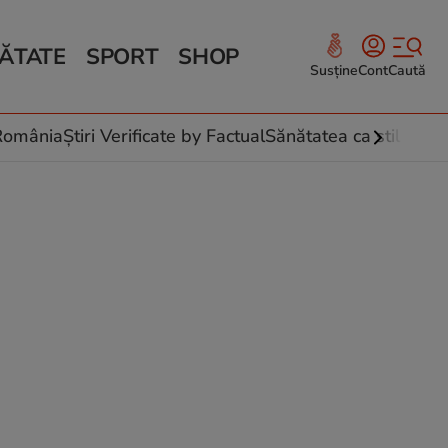
ĂTATE
SPORT
SHOP
Susține
Cont
Caută
Sănătate și Fitness
ce
 culinare
-România
Știri Verificate by Factual
Sănătatea ca stil de vi
 și legume
rea plantelor