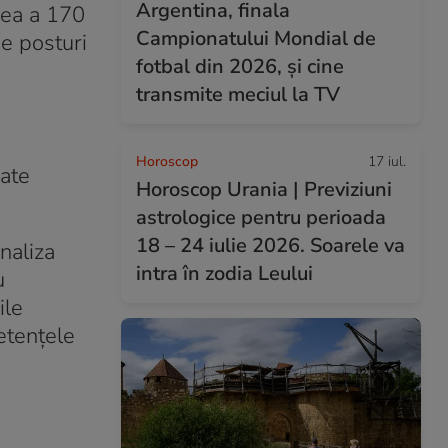
Argentina, finala
rea a 170
Campionatului Mondial de
e posturi
fotbal din 2026, și cine
transmite meciul la TV
Horoscop
17 iul.
mate
Horoscop Urania | Previziuni
astrologice pentru perioada
18 – 24 iulie 2026. Soarele va
naliza
intra în zodia Leului
u
ile
etențele