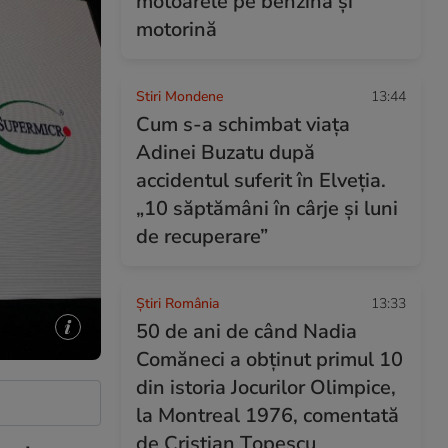
motoarele pe benzină și
motorină
Stiri Mondene
13:44
Cum s-a schimbat viața
Adinei Buzatu după
accidentul suferit în Elveția.
„10 săptămâni în cârje și luni
de recuperare”
Știri România
13:33
50 de ani de când Nadia
Comăneci a obţinut primul 10
din istoria Jocurilor Olimpice,
la Montreal 1976, comentată
de Cristian Țopescu