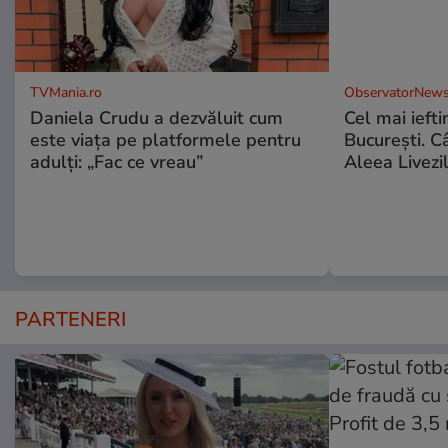
TVMania.ro
ObservatorNews
Daniela Crudu a dezvăluit cum
Cel mai ieft
este viața pe platformele pentru
Bucureşti. C
adulți: „Fac ce vreau”
Aleea Livezil
PARTENERI