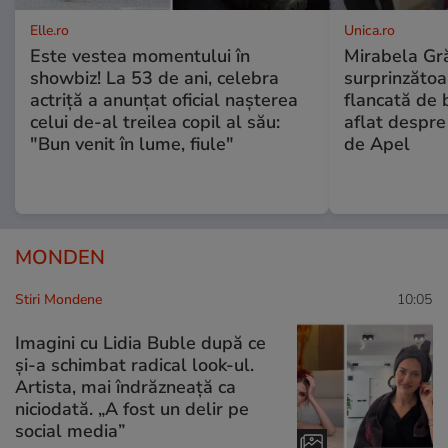
Elle.ro
Unica.ro
Este vestea momentului în
Mirabela Gră
showbiz! La 53 de ani, celebra
surprinzătoar
actriță a anunțat oficial nașterea
flancată de 
celui de-al treilea copil al său:
aflat despre
"Bun venit în lume, fiule"
de Apel
MONDEN
Stiri Mondene
10:05
Imagini cu Lidia Buble după ce
și-a schimbat radical look-ul.
Artista, mai îndrăzneață ca
niciodată. „A fost un delir pe
social media”