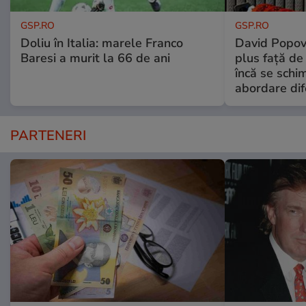
GSP.RO
GSP.RO
Doliu în Italia: marele Franco
David Popovi
Baresi a murit la 66 de ani
plus față de
încă se schi
abordare dif
PARTENERI