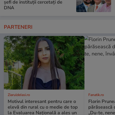
șefi de instituții cercetați de
DNA
PARTENERI
ZiaruldeIasi.ro
Fanatik.ro
Motivul interesant pentru care o
Florin Prunea
elevă din rural cu o medie de top
părăsească 
la Evaluarea Națională a ales un
„Du-te, nene,