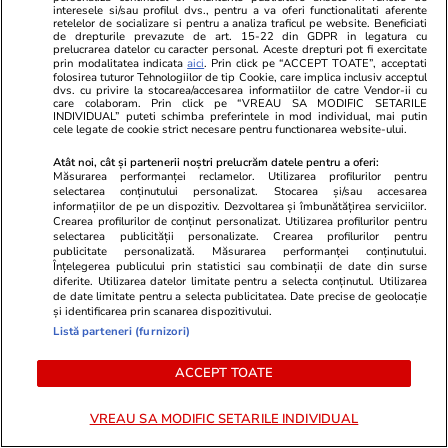
interesele si/sau profilul dvs., pentru a va oferi functionalitati aferente
retelelor de socializare si pentru a analiza traficul pe website. Beneficiati
de drepturile prevazute de art. 15-22 din GDPR in legatura cu
Tehnologie
08 iul.
prelucrarea datelor cu caracter personal. Aceste drepturi pot fi exercitate
prin modalitatea indicata
aici
. Prin click pe “ACCEPT TOATE”, acceptati
folosirea tuturor Tehnologiilor de tip Cookie, care implica inclusiv acceptul
dvs. cu privire la stocarea/accesarea informatiilor de catre Vendor-ii cu
care colaboram. Prin click pe “VREAU SA MODIFIC SETARILE
Ce gadgeturi merită să iei cu
INDIVIDUAL” puteti schimba preferintele in mod individual, mai putin
cele legate de cookie strict necesare pentru functionarea website-ului.
tine în concediu
Atât noi, cât și partenerii noștri prelucrăm datele pentru a oferi:
Măsurarea performanței reclamelor. Utilizarea profilurilor pentru
selectarea conținutului personalizat. Stocarea și/sau accesarea
informațiilor de pe un dispozitiv. Dezvoltarea și îmbunătățirea serviciilor.
Crearea profilurilor de conținut personalizat. Utilizarea profilurilor pentru
selectarea publicității personalizate. Crearea profilurilor pentru
publicitate personalizată. Măsurarea performanței conținutului.
Lifestyle
20 iul.
Înțelegerea publicului prin statistici sau combinații de date din surse
diferite. Utilizarea datelor limitate pentru a selecta conținutul. Utilizarea
de date limitate pentru a selecta publicitatea. Date precise de geolocație
și identificarea prin scanarea dispozitivului.
Ce este agar-agar și cum se
Listă parteneri (furnizori)
utilizează
ACCEPT TOATE
VREAU SA MODIFIC SETARILE INDIVIDUAL