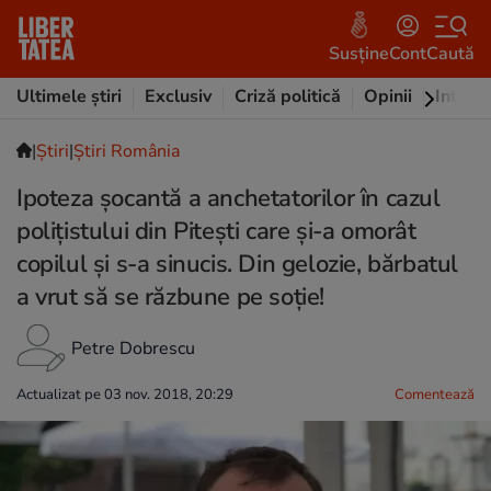
Susține
Cont
Caută
Ultimele știri
Exclusiv
Criză politică
Opinii
Intervi
|
Ştiri
|
Știri România
Ipoteza șocantă a anchetatorilor în cazul
polițistului din Pitești care și-a omorât
copilul și s-a sinucis. Din gelozie, bărbatul
a vrut să se răzbune pe soție!
Petre Dobrescu
Actualizat pe 03 nov. 2018, 20:29
Comentează