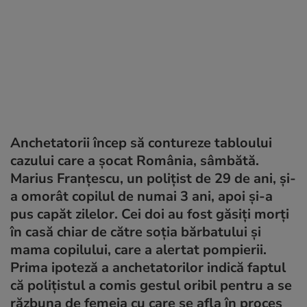
Anchetatorii încep să contureze tabloului
cazului care a șocat România, sâmbătă.
Marius Franțescu, un polițist de 29 de ani, și-
a omorât copilul de numai 3 ani, apoi și-a
pus capăt zilelor. Cei doi au fost găsiți morți
în casă chiar de către soția bărbatului și
mama copilului, care a alertat pompierii.
Prima ipoteză a anchetatorilor indică faptul
că polițistul a comis gestul oribil pentru a se
răzbuna de femeia cu care se afla în proces