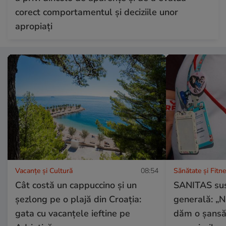
corect comportamentul și deciziile unor
apropiați
Vacanțe și Cultură
08:54
Sănătate și Fitn
Cât costă un cappuccino și un
SANITAS su
șezlong pe o plajă din Croația:
generală: „N
gata cu vacanțele ieftine pe
dăm o șansă 