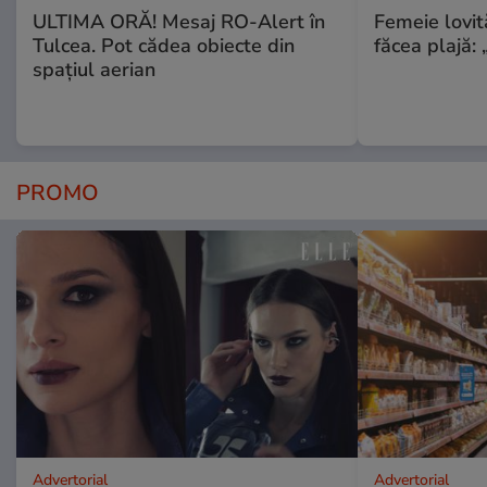
ULTIMA ORĂ! Mesaj RO-Alert în
Femeie lovit
Tulcea. Pot cădea obiecte din
făcea plajă: „
spațiul aerian
PROMO
Advertorial
Advertorial