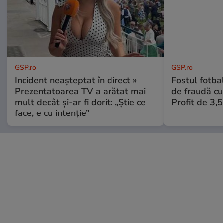
GSP.ro
GSP.ro
Incident neașteptat în direct »
Fostul fotba
Prezentatoarea TV a arătat mai
de fraudă cu 
mult decât și-ar fi dorit: „Știe ce
Profit de 3,
face, e cu intenție”