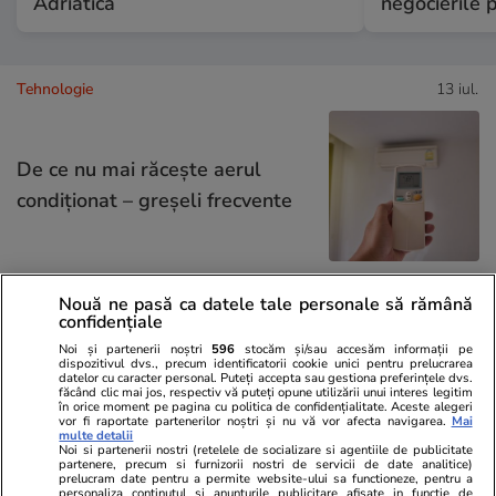
Adriatică
negocierile 
Tehnologie
13 iul.
De ce nu mai răcește aerul
condiționat – greșeli frecvente
Nouă ne pasă ca datele tale personale să rămână
Auto
15 iul.
confidențiale
Noi și partenerii noștri
596
stocăm și/sau accesăm informații pe
dispozitivul dvs., precum identificatorii cookie unici pentru prelucrarea
datelor cu caracter personal. Puteți accepta sau gestiona preferințele dvs.
făcând clic mai jos, respectiv vă puteți opune utilizării unui interes legitim
Ce trebuie să conţină în 2026
în orice moment pe pagina cu politica de confidențialitate. Aceste alegeri
vor fi raportate partenerilor noștri și nu vă vor afecta navigarea.
Mai
kitul de siguranţă auto
multe detalii
Noi si partenerii nostri (retelele de socializare si agentiile de publicitate
partenere, precum si furnizorii nostri de servicii de date analitice)
prelucram date pentru a permite website-ului sa functioneze, pentru a
personaliza continutul si anunturile publicitare afisate in functie de