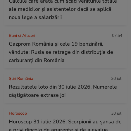
Calcule care arată cum scad veniturile totale
ale medicilor și asistentelor dacă se aplică
noua lege a salarizării
Bani și Afaceri
07:54
Gazprom România și cele 19 benzinării,
vândute: Rusia se retrage din distribuția de
carburanți din România
Știri România
30 iul.
Rezultatele loto din 30 iulie 2026. Numerele
câștigătoare extrase joi
Horoscop
30 iul.
Horoscop 31 iulie 2026. Scorpionii au șansa de
a privi dincolo de aparențe și de a evalua