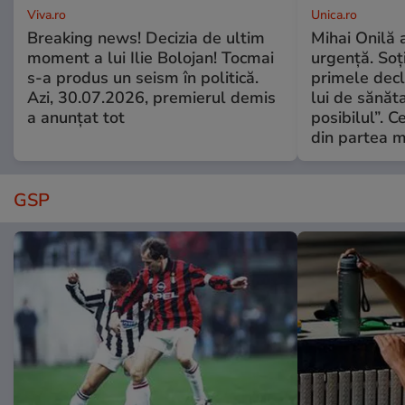
Viva.ro
Unica.ro
Breaking news! Decizia de ultim
Mihai Onilă 
moment a lui Ilie Bolojan! Tocmai
urgență. Soți
s-a produs un seism în politică.
primele decl
Azi, 30.07.2026, premierul demis
lui de sănăta
a anunțat tot
posibilul”. C
din partea m
GSP