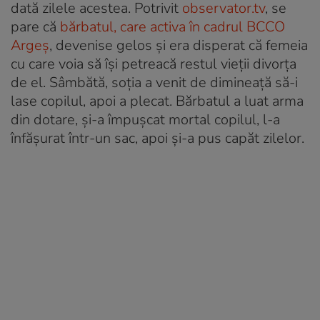
dată zilele acestea. Potrivit
observator.tv
, se
pare că
bărbatul, care activa în cadrul BCCO
Argeș
, devenise gelos și era disperat că femeia
cu care voia să își petreacă restul vieții divorța
de el. Sâmbătă, soția a venit de dimineață să-i
lase copilul, apoi a plecat. Bărbatul a luat arma
din dotare, și-a împușcat mortal copilul, l-a
înfășurat într-un sac, apoi și-a pus capăt zilelor.