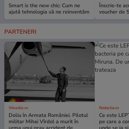
Smart is the new chic: Cum ne
Înscrie-te ac
ajută tehnologia să ne reinventăm
voucher de 5
PARTENERI
Wowbiz.ro
Redactia.ro
Doliu în Armata României. Pilotul
Ce este LEP
militar Mihai Vîrdol a murit în
pe care a co
urma unui grav accident de
unde se ia s