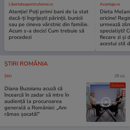
Libertateapentrufemei.ro
Avantaje.ro
Atenție! Poți primi bani de la stat
Dieta Melan
dacă-ți îngrijești părinții, bunicii
oricine! Regi
sau pe cineva vârstnic din familie.
urmează zilni
Acum s-a decis! Cum trebuie să
specialiști! 
procedezi
fiecare zi și 
acestui stil 
ȘTIRI ROMÂNIA
Ştiri
29 iul.
Exclusiv
Diana Buzoianu acuză că
încearcă în zadar să intre în
audiență la procuroarea
generală a României: „Am
rămas șocată!”