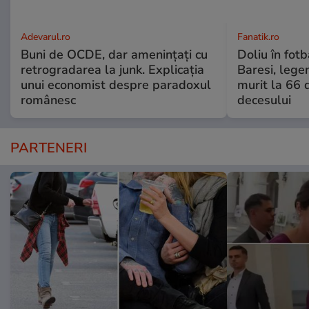
Adevarul.ro
Fanatik.ro
Buni de OCDE, dar amenințați cu
Doliu în fotb
retrogradarea la junk. Explicația
Baresi, lege
unui economist despre paradoxul
murit la 66 
românesc
decesului
PARTENERI