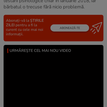
testării psihologice chiar în ianuarie 2018, iar
bărbatul o trecuse fără nicio problemă.
Abonați-vă la
ȘTIRILE
ZILEI
pentru a fi la
ABONEAZĂ-TE
curent cu cele mai noi
informații.
URMĂREȘTE CEL MAI NOU VIDEO