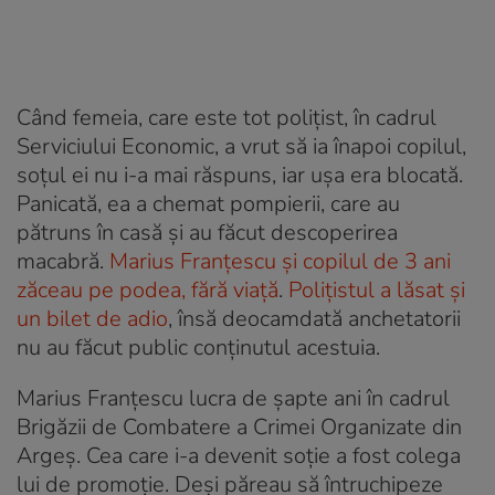
Când femeia, care este tot polițist, în cadrul
Serviciului Economic, a vrut să ia înapoi copilul,
soțul ei nu i-a mai răspuns, iar ușa era blocată.
Panicată, ea a chemat pompierii, care au
pătruns în casă și au făcut descoperirea
macabră.
Marius Franțescu și copilul de 3 ani
zăceau pe podea, fără viață
.
Polițistul a lăsat și
un bilet de adio
, însă deocamdată anchetatorii
nu au făcut public conținutul acestuia.
Marius Franțescu lucra de şapte ani în cadrul
Brigăzii de Combatere a Crimei Organizate din
Argeş. Cea care i-a devenit soție a fost colega
lui de promoție. Deși păreau să întruchipeze