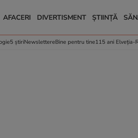
AFACERI
DIVERTISMENT
ȘTIINȚĂ
SĂN
Bani și Afaceri
Monden
Știri Știință
Știri 
Auto
Horoscop
Schimbări climati
Relații
Locuri de muncă
Muzică și Filme
Rețete
ogie
5 știri
Newslettere
Bine pentru tine
115 ani Elveția
Imobiliare.ro
Vacanțe și Cultură
Fructe
eJobs.ro
Îngriji