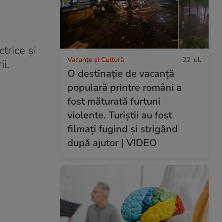
trice și
Vacanțe și Cultură
22 iul.
ii.
O destinație de vacanță
populară printre români a
fost măturată furtuni
violente. Turiștii au fost
filmați fugind și strigând
după ajutor | VIDEO