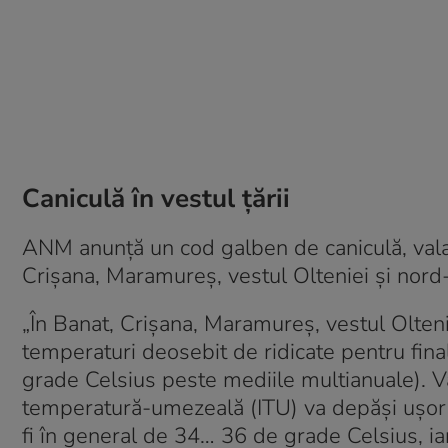
Caniculă în vestul ţării
ANM anunţă un cod galben de caniculă, valab
Crișana, Maramureș, vestul Olteniei și nord-
„În Banat, Crișana, Maramureș, vestul Oltenie
temperaturi deosebit de ridicate pentru fina
grade Celsius peste mediile multianuale). Va f
temperatură-umezeală (ITU) va depăși ușor p
fi în general de 34… 36 de grade Celsius, iar