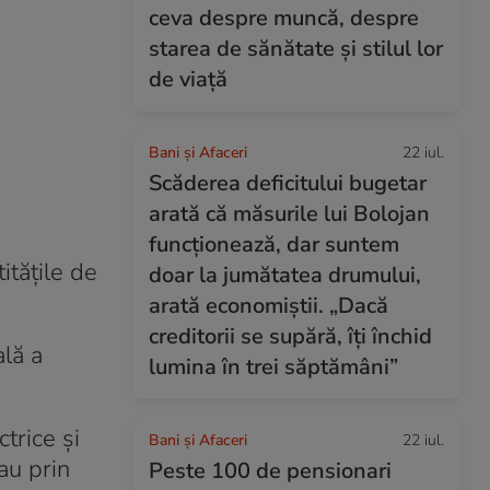
ceva despre muncă, despre
starea de sănătate și stilul lor
de viață
Bani și Afaceri
22 iul.
Scăderea deficitului bugetar
arată că măsurile lui Bolojan
funcționează, dar suntem
itățile de
doar la jumătatea drumului,
arată economiștii. „Dacă
creditorii se supără, îți închid
ală a
lumina în trei săptămâni”
ctrice și
Bani și Afaceri
22 iul.
au prin
Peste 100 de pensionari