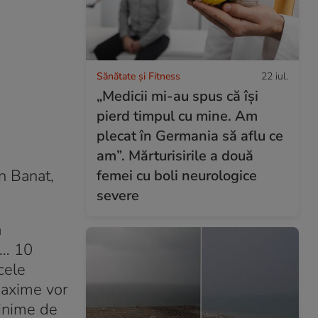
Sănătate și Fitness
22 iul.
„Medicii mi-au spus că își
pierd timpul cu mine. Am
plecat în Germania să aflu ce
am”. Mărturisirile a două
n Banat,
femei cu boli neurologice
severe
a
7… 10
cele
maxime vor
minime de