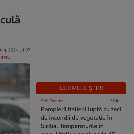
iculă
 aug. 2024, 11:07
ariu
ULTIMELE ȘTIRI
Știri Externe
22 iul.
Pompierii italieni luptă cu zeci
de incendii de vegetație în
Sicilia. Temperaturile în