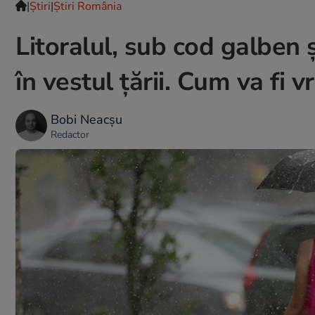
|
Ştiri
|
Știri România
Litoralul, sub cod galben ş
în vestul țării. Cum va fi 
Bobi Neacșu
Redactor