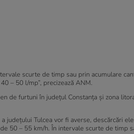
 intervale scurte de timp sau prin acumulare cant
e 40 – 50 l/mp”, precizează ANM.
ben de furtuni în județul Constanța şi zona litor
 a județului Tulcea vor fi averse, descărcări ele
al de 50 – 55 km/h. În intervale scurte de timp s