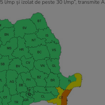
25 l/mp și izolat de peste 30 l/mp”, transmite