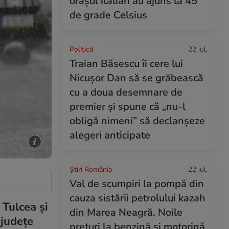
orașul italian au ajuns la 45
de grade Celsius
Politică
22 iul.
Traian Băsescu îi cere lui
Nicușor Dan să se grăbească
cu a doua desemnare de
premier și spune că „nu-l
obligă nimeni” să declanșeze
alegeri anticipate
Știri România
22 iul.
Val de scumpiri la pompă din
cauza sistării petrolului kazah
 Tulcea și
din Marea Neagră. Noile
 județe
prețuri la benzină și motorină