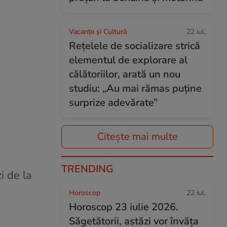
Vacanțe și Cultură
22 iul.
Rețelele de socializare strică
elementul de explorare al
călătoriilor, arată un nou
studiu: „Au mai rămas puține
surprize adevărate”
Citește mai multe
TRENDING
i de la
Horoscop
22 iul.
Horoscop 23 iulie 2026.
Săgetătorii, astăzi vor învăța