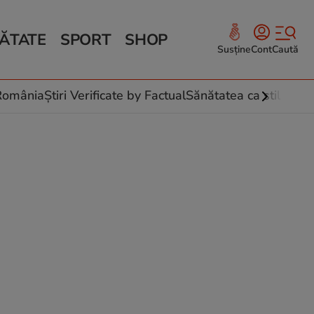
ĂTATE
SPORT
SHOP
Susține
Cont
Caută
Sănătate și Fitness
ce
 culinare
-România
Știri Verificate by Factual
Sănătatea ca stil de vi
 și legume
rea plantelor