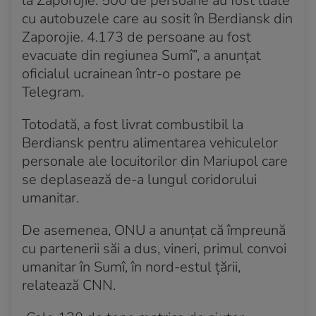
la Zaporojie. 500 de persoane au fost luate
progrese
cu autobuzele care au sosit în Berdiansk din
Acum 4 ani
Zaporojie. 4.173 de persoane au fost
Primarul din Mariupol anunță că centrul orașului a
evacuate din regiunea Sumî”, a anunțat
devenit scena luptelor
oficialul ucrainean într-o postare pe
Telegram.
Acum 4 ani
Volodimir Zelenski: „Sute de oameni sunt încă sub
Totodată, a fost livrat combustibil la
dărâmăturile” teatrului Mariupol
Berdiansk pentru alimentarea vehiculelor
Acum 4 ani
personale ale locuitorilor din Mariupol care
Zelenski: Cererea Ucrainei de aderare la UE ar putea
se deplasează de-a lungul coridorului
fi aprobată în câteva luni
umanitar.
Acum 4 ani
Zece diplomaţi ruşi, expulzați din țările baltice
De asemenea, ONU a anunțat că împreună
cu partenerii săi a dus, vineri, primul convoi
Acum 4 ani
umanitar în Sumî, în nord-estul țării,
Guvernatorul regiunii Kiev: Mai multe localități sunt
relatează CNN.
izolate și nu au hrană, apă și medicamente