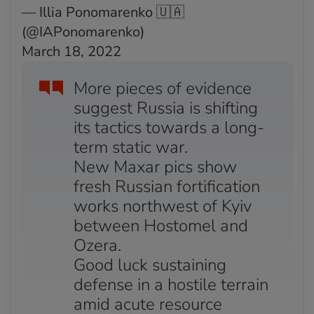
Acum 4 ani
— Illia Ponomarenko 🇺🇦
Cel puțin 3 morți în bombardamentele asupra
(@IAPonomarenko)
orașelor din estul Ucrainei
March 18, 2022
Acum 4 ani
Un civil ucis după bombardamentele din Kiev
More pieces of evidence
suggest Russia is shifting
Acum 4 ani
its tactics towards a long-
Soarta a sute de civili care s-au adăpostit în teatrul
din Mariupol, încă necunoscută
term static war.
New Maxar pics show
Acum 4 ani
fresh Russian fortification
Rusia interzice zborul deasupra Donbasului
works northwest of Kyiv
Acum 4 ani
between Hostomel and
Un cartier din Kiev, vizat de atacurile rusești
Ozera.
Acum 4 ani
Good luck sustaining
Atacurile din Liov au vizat o fabrică de reparații de
defense in a hostile terrain
avioane
amid acute resource