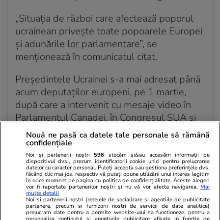
„Situația de război care afectează poporul
ucrainean privește toate popoarele Europei
și adunările lor parlamentare”, se
menționează în comunicatul citat.
Președintele Ucrainei s-a mai adresat până
acum deputaților europeni, pe 1 martie,
după care a intervenit cu mesaje video în
Parlamentul Canadei, în Congresul SUA și
în Bundestag-ul german. Duminică, 20
Nouă ne pasă ca datele tale personale să rămână
martie, liderul de la Kiev se va adresa
confidențiale
Parlamentului israelian.
Noi și partenerii noștri
596
stocăm și/sau accesăm informații pe
dispozitivul dvs., precum identificatorii cookie unici pentru prelucrarea
datelor cu caracter personal. Puteți accepta sau gestiona preferințele dvs.
făcând clic mai jos, respectiv vă puteți opune utilizării unui interes legitim
în orice moment pe pagina cu politica de confidențialitate. Aceste alegeri
vor fi raportate partenerilor noștri și nu vă vor afecta navigarea.
Mai
multe detalii
18 mart. 2022 - Acum 4 ani
Noi si partenerii nostri (retelele de socializare si agentiile de publicitate
partenere, precum si furnizorii nostri de servicii de date analitice)
prelucram date pentru a permite website-ului sa functioneze, pentru a
personaliza continutul si anunturile publicitare afisate in functie de