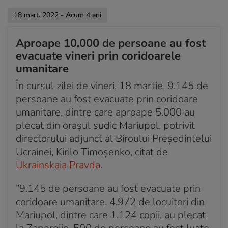
Joe Biden i-a vorbit lui Xi Jinping despre
consecințele care vor apărea în cazul în care China
18 mart. 2022 - Acum 4 ani
ajută Rusia
Aproape 10.000 de persoane au fost
Acum 4 ani
evacuate vineri prin coridoarele
Detaliile discuției dintre Putin și Macron
umanitare
Acum 4 ani
În cursul zilei de vineri, 18 martie, 9.145 de
Poziția Kievului în negocierile cu Moscova,
persoane au fost evacuate prin coridoare
neschimbată, spune un negociator ucrainean
umanitare, dintre care aproape 5.000 au
Acum 4 ani
plecat din orașul sudic Mariupol, potrivit
O publicație online din Ucraina anunță că o
directorului adjunct al Biroului Președintelui
jurnalistă a fost răpită de forțele ruse
Ucrainei, Kirilo Timoșenko, citat de
Ukrainskaia Pravda
.
Acum 4 ani
Noi detalii despre discuția dintre Joe Biden și Xi
”9.145 de persoane au fost evacuate prin
Jinping
coridoare umanitare. 4.972 de locuitori din
Acum 4 ani
Mariupol, dintre care 1.124 copii, au plecat
Rusia anunță că negocierile cu Ucraina înregistrează