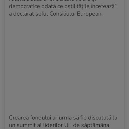
democratice odată ce ostilitățile încetează”,
Acum 4 ani
a declarat șeful Consiliului European.
Primăria din Mariupol: 30.000 de oameni au fugit,
dar peste 350.000 încă sunt în oraș
Acum 4 ani
Incendiul puternic la un depozit dintr-un district al
Kievului
Acum 4 ani
Piața din Harkov, una dintre cele mai mari din
Europa de est, în flăcări
Acum 4 ani
Human Rights Watch: Forțele ruse au lansat muniții
cu dispersie în trei atacuri separate în Mykolaiv
Crearea fondului ar urma să fie discutată la
un summit al liderilor UE de săptămâna