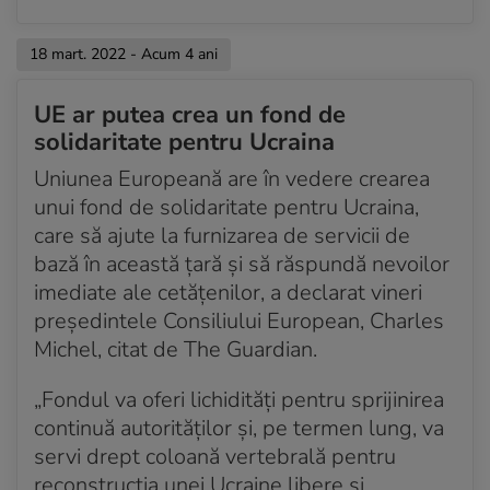
trupelor ruse „slăbește”
18 mart. 2022 - Acum 4 ani
Acum 4 ani
Biden, despre Putin: „Un dictator criminal” și „un
UE ar putea crea un fond de
veritabil ucigaș”
solidaritate pentru Ucraina
Acum 4 ani
Uniunea Europeană are în vedere crearea
Departamentul de Stat al SUA confirmă că un
unui fond de solidaritate pentru Ucraina,
cetățean american a murit astăzi în Ucraina
care să ajute la furnizarea de servicii de
Acum 4 ani
bază în această țară și să răspundă nevoilor
Un autobuz care transporta refugiați s-a răsturnat în
imediate ale cetățenilor, a declarat vineri
Lituania
președintele Consiliului European, Charles
Acum 4 ani
Michel, citat de The Guardian.
Un copil a murit în urma unui bombardament
asupra unui sat de la nord de Kiev
„Fondul va oferi lichidități pentru sprijinirea
continuă autorităților și, pe termen lung, va
Acum 4 ani
servi drept coloană vertebrală pentru
Fost guvernator: 130 de persoane salvate din
reconstrucția unei Ucraine libere și
teatrul din Mariupol