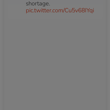
Acum 4 ani
shortage.
Peste 3 milioane de refugiați, în 23 de zile de război
pic.twitter.com/Cu5v68IYqi
Acum 4 ani
Joe Biden și Xi Jinping discută azi, după ce SUA a
acuzat China că vre să ajute Rusia
Acum 4 ani
Explozii puternice în Liov, oraș aflat în vest
Acum 4 ani
Sirenele antiaeriene au răsunat în vestul Ucrainei
Acum 4 ani
Opt din nouă coridoare de evacuare au funcționat,
joi, conform planului, anunță Kievul
Acum 4 ani
Peste 320.000 de ucraineni s-au întors acasă ca să
lupte
Acum 4 ani