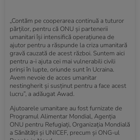
Kuleba a discutat cu Borrell despre noi sancțiuni
împotriva Rusiei
„Contăm pe cooperarea continuă a tuturor
Acum 4 ani
părților, pentru că ONU și partenerii
Zelenski a discutat vineri cu Ursula von der Leyen și
umanitari își intensifică operațiunea de
Boris Johnson
ajutor pentru a răspunde la criza umanitară
Acum 4 ani
gravă cauzată de acest război. Suntem aici
Biden va îndemna China să nu înarmeze Rusia
pentru a-i ajuta cei mai vulnerabili civili
prinși în lupte, oriunde sunt în Ucraina.
Acum 4 ani
Avem nevoie de acces umanitar
Polonia va propune la summitul NATO o misiune de
menținere a păcii în Ucraina
nestingherit și susținut pentru a face acest
lucru”, a adăugat Awad.
Acum 4 ani
Procuratura Ucrainei: 109 copii au murit și peste
Ajutoarele umanitare au fost furnizate de
130 au fost răniți de la începutul războiului
Programul Alimentar Mondial, Agenţia
ONU pentru Refugiaţi, Organizaţia Mondială
Acum 4 ani
Mircea Geoană reiterează că NATO nu va institui o
a Sănătăţii şi UNICEF, precum şi ONG-ul
zonă de excludere aeriană deasupra Ucrainei