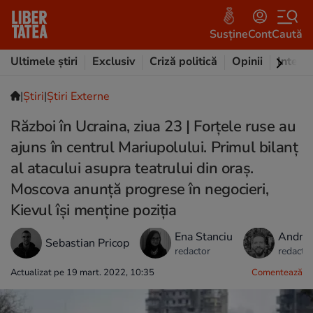
Susține
Cont
Caută
Ultimele știri
Exclusiv
Criză politică
Opinii
Intervi
|
Ştiri
|
Știri Externe
Război în Ucraina, ziua 23 | Forțele ruse au
ajuns în centrul Mariupolului. Primul bilanț
al atacului asupra teatrului din oraș.
Moscova anunță progrese în negocieri,
Kievul își menține poziția
Ena Stanciu
Andrei
Sebastian Pricop
redactor
redacto
Actualizat pe 19 mart. 2022, 10:35
Comentează