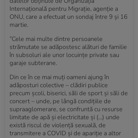
datelor obținute de Organizația
Internațională pentru Migrație, agenție a
ONU, care a efectuat un sondaj între 9 și 16
martie.
”Cele mai multe dintre persoanele
strămutate se adăpostesc alături de familie
în subsoluri ale unor locuințe private sau
garaje subterane.
Din ce în ce mai muți oameni ajung în
adăposturi colective – clădiri publice
precum școli, biserici, săli de sport și săli de
concert – unde, pe lângă condițiile de
supraaglomerare, se confruntă cu resurse
limitate de apă și electricitate și (…) unde
există riscul de violență sexuală, de
transmitere a COVID și de apariție a altor