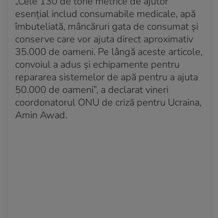
„Cele 130 de tone metrice de ajutor
Acum 4 ani
Zelenski: Obuzele rusești împiedică evacuarea
esențial includ consumabile medicale, apă
Mariupolului
îmbuteliată, mâncăruri gata de consumat și
conserve care vor ajuta direct aproximativ
Acum 4 ani
35.000 de oameni. Pe lângă aceste articole,
Casa Albă: Convorbirea lui Biden cu Xi Jinping s-a
convoiul a adus și echipamente pentru
încheiat
repararea sistemelor de apă pentru a ajuta
Acum 4 ani
50.000 de oameni”, a declarat vineri
ONU: Cel puțin 816 civili au fost uciși în Ucraina de
coordonatorul ONU de criză pentru Ucraina,
la începutul conflictului
Amin Awad.
Acum 4 ani
Laura Codruța Kovesi s-a întîlnit, în Ucraina, cu
procurorul general al țării
Acum 4 ani
„Conflictul din Ucraina nu este în interesul nimănui”,
i-a spus Xi lui Biden
Acum 4 ani