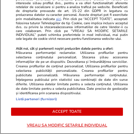
Primul bilanț al victimelor atacului
interesele si/sau profilul dvs., pentru a va oferi functionalitati aferente
retelelor de socializare si pentru a analiza traficul pe website. Beneficiati
asupra teatrului din Mariupol: O
de drepturile prevazute de art. 15-22 din GDPR in legatura cu
prelucrarea datelor cu caracter personal. Aceste drepturi pot fi exercitate
persoană rănită grav și niciun mort
prin modalitatea indicata
aici
. Prin click pe “ACCEPT TOATE”, acceptati
folosirea tuturor Tehnologiilor de tip Cookie, care implica inclusiv acceptul
Cel puțin o persoană a fost rănită grav în
dvs. cu privire la stocarea/accesarea informatiilor de catre Vendor-ii cu
care colaboram. Prin click pe “VREAU SA MODIFIC SETARILE
bombardamentul care a vizat teatrul din
INDIVIDUAL” puteti schimba preferintele in mod individual, mai putin
cele legate de cookie strict necesare pentru functionarea website-ului.
Mariupol, a anunțat, vineri, consiliul
Atât noi, cât și partenerii noștri prelucrăm datele pentru a oferi:
municipal, care precizează că din datele
Măsurarea performanței reclamelor. Utilizarea profilurilor pentru
care există până acum, nicio persoană nu a
selectarea conținutului personalizat. Stocarea și/sau accesarea
informațiilor de pe un dispozitiv. Dezvoltarea și îmbunătățirea serviciilor.
decedat, relatează AFP, citată de
Agerpres
.
Crearea profilurilor de conținut personalizat. Utilizarea profilurilor pentru
selectarea publicității personalizate. Crearea profilurilor pentru
publicitate personalizată. Măsurarea performanței conținutului.
Înțelegerea publicului prin statistici sau combinații de date din surse
”Conform informaţiilor preliminare, nu există
diferite. Utilizarea datelor limitate pentru a selecta conținutul. Utilizarea
morţi. Există însă informaţii despre o
de date limitate pentru a selecta publicitatea. Date precise de geolocație
și identificarea prin scanarea dispozitivului.
persoană foarte grav rănită. În măsura în
Listă parteneri (furnizori)
care este posibil, degajarea resturilor va
continua şi informaţiile despre victime vor fi
ACCEPT TOATE
completate”, au anunțat autoritățle locale
VREAU SA MODIFIC SETARILE INDIVIDUAL
într-o postare pe Telegram.