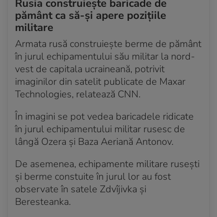
Rusia construiește baricade de
pământ ca să-și apere pozițiile
Acum 4 ani
militare
Marea Britanie a revocat licența de difuzare a
postului TV Russia Today
Armata rusă construiește berme de pământ
în jurul echipamentului său militar la nord-
Acum 4 ani
Guvernator ucrainean: Bombardamentele împiedică
vest de capitala ucraineană, potrivit
evacuările din regiunea Luhansk
imaginilor din satelit publicate de Maxar
Technologies, relatează CNN.
Acum 4 ani
14.200 de soldați ruși au fost uciși de la începutul
În imagini se pot vedea baricadele ridicate
războiului, susține Ucraina
în jurul echipamentului militar rusesc de
lângă Ozera și Baza Aeriană Antonov.
Acum 4 ani
Liovul, acoperit de nori negri de fum, după atacul
asupra uzinei de reparații de avioane
De asemenea, echipamente militare rusești
și berme constuite în jurul lor au fost
Acum 4 ani
observate în satele Zdvîjivka și
Două milioane de refugiați au fugit din Ucraina în
Beresteanka.
Polonia