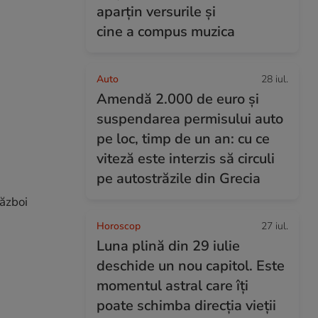
aparțin versurile și
cine a compus muzica
Auto
28 iul.
Amendă 2.000 de euro și
suspendarea permisului auto
pe loc, timp de un an: cu ce
viteză este interzis să circuli
pe autostrăzile din Grecia
Război
Horoscop
27 iul.
Luna plină din 29 iulie
deschide un nou capitol. Este
momentul astral care îți
poate schimba direcția vieții