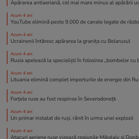
Apărarea antiaeriană, cel mai mare minus al apărării u
Acum 4 ani
YouTube elimină peste 9.000 de canale legate de războ
Acum 4 ani
Ucrainenii întăresc apărarea la granița cu Belarusul
Acum 4 ani
Rusia apelează la specialiști în folosirea „bombelor cu b
Acum 4 ani
Lituania elimină complet importurile de energie din Ru
Acum 4 ani
Forțele ruse au fost respinse în Severodonețk
Acum 4 ani
Un primar instalat de ruși, rănit în urma unei explozii
Acum 4 ani
Atacuri aeriene ruse vizează regiunile Mikolaiv și Don