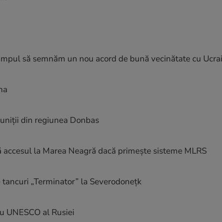
e timpul să semnăm un nou acord de bună vecinătate cu Ucra
cha
muniții din regiunea Donbas
gură accesul la Marea Neagră dacă primește sisteme MLRS
de tancuri „Terminator” la Severodonețk
bru UNESCO al Rusiei