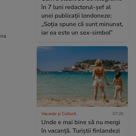
în 7 luni redactorul-șef al
unei publicații londoneze:
„Soția spune că sunt minunat,
iar ea este un sex-simbol”
ina
Vacanțe și Cultură
07:20
Unde e mai bine să nu mergi
în vacanță. Turiștii finlandezi