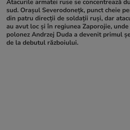
Atacurile armatei ruse se concentrează dum
sud. Orașul Severodonețk, punct cheie pent
din patru direcții de soldații ruși, dar ata
au avut loc și în regiunea Zaporojie, unde m
polonez Andrzej Duda a devenit primul șe
de la debutul războiului.