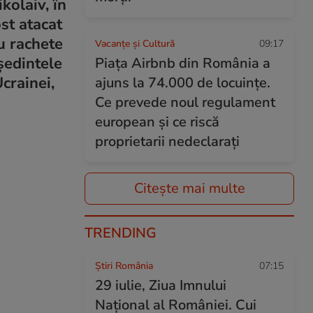
kolaiv, în
st atacat
cu rachete
Vacanțe și Cultură
09:17
eședintele
Piața Airbnb din România a
crainei,
ajuns la 74.000 de locuințe.
Ce prevede noul regulament
european și ce riscă
proprietarii nedeclarați
Citește mai multe
TRENDING
Știri România
07:15
29 iulie, Ziua Imnului
Național al României. Cui