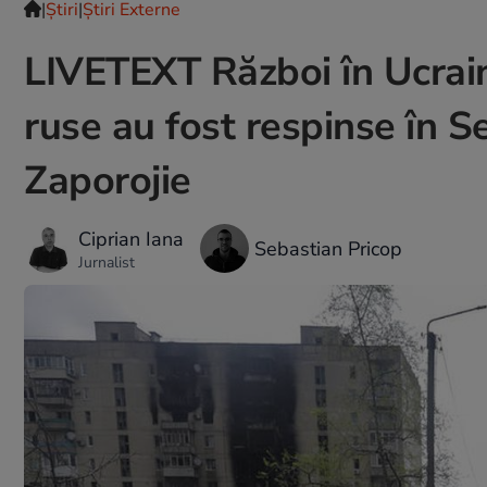
|
Ştiri
|
Știri Externe
LIVETEXT Război în Ucraina
ruse au fost respinse în Se
Zaporojie
Ciprian Iana
Sebastian Pricop
Jurnalist