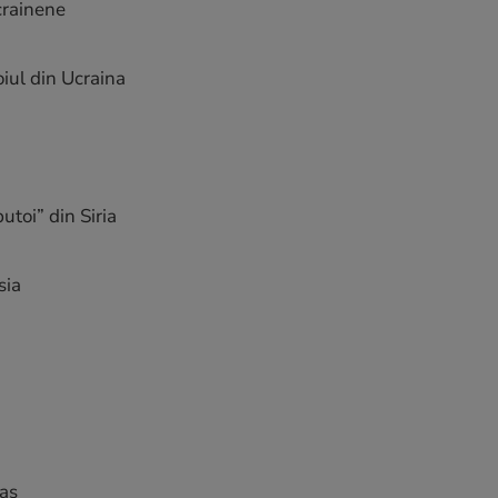
crainene
iul din Ucraina
utoi” din Siria
sia
bas