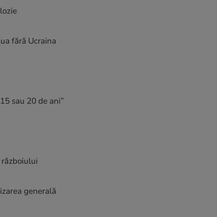
lozie
lua fără Ucraina
„15 sau 20 de ani”
 războiului
lizarea generală