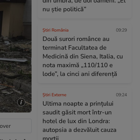
din umbră, de doi oameni. „El
nu știe politică”
Știri România
09:29
Două surori românce au
terminat Facultatea de
Medicină din Siena, Italia, cu
nota maximă „110/110 e
lode”, la cinci ani diferență
Știri Externe
09:24
Ultima noapte a prințului
saudit găsit mort într-un
hotel de lux din Londra:
cover
autopsia a dezvăluit cauza
morții