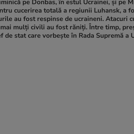
inică pe Donbas, în estul Ucrainei, și pe Mi
ru cucerirea totală a regiunii Luhansk, a fo
curile au fost respinse de ucraineni. Atacuri 
ai mulți civili au fost răniți. Între timp, pr
f de stat care vorbește în Rada Supremă a U