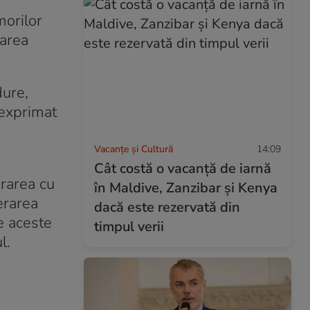
morilor
varea
dure,
a exprimat
Vacanțe și Cultură
14:09
Cât costă o vacanță de iarnă
erarea cu
în Maldive, Zanzibar și Kenya
erarea
dacă este rezervată din
e aceste
timpul verii
l.