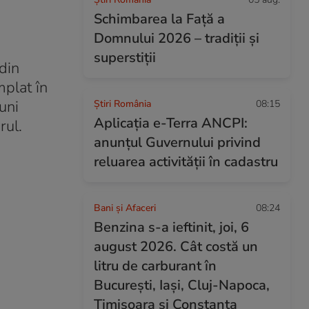
Schimbarea la Față a
Domnului 2026 – tradiții și
superstiții
din
mplat în
uni
Știri România
08:15
Aplicația e-Terra ANCPI:
rul.
anunțul Guvernului privind
reluarea activității în cadastru
Bani și Afaceri
08:24
Benzina s-a ieftinit, joi, 6
august 2026. Cât costă un
litru de carburant în
București, Iași, Cluj-Napoca,
Timișoara și Constanța