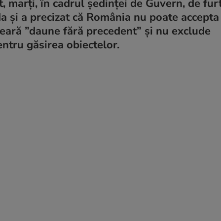
, marţi, în cadrul şedinţei de Guvern, de fur
a şi a precizat că România nu poate accepta
ceară ”daune fără precedent” şi nu exclude
ntru găsirea obiectelor.