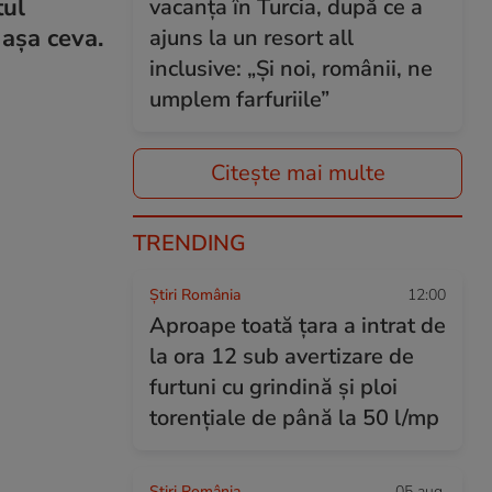
tul
vacanța în Turcia, după ce a
 aşa ceva.
ajuns la un resort all
inclusive: „Și noi, românii, ne
umplem farfuriile”
Citește mai multe
TRENDING
Știri România
12:00
Aproape toată țara a intrat de
la ora 12 sub avertizare de
furtuni cu grindină și ploi
torențiale de până la 50 l/mp
Știri România
05 aug.