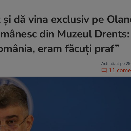
t și dă vina exclusiv pe Ola
românesc din Muzeul Drents
România, eram făcuţi praf”
Actualizat pe 29
11 comen