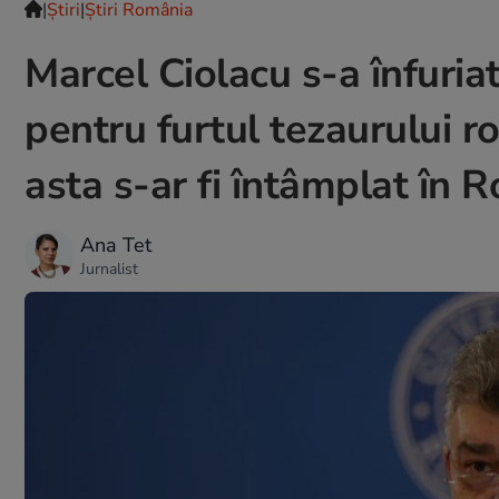
|
Ştiri
|
Știri România
Marcel Ciolacu s-a înfuria
pentru furtul tezaurului 
asta s-ar fi întâmplat în 
Ana Tet
Jurnalist