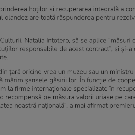
prinderea hoţilor şi recuperarea integrală a co
tul olandez are toată răspunderea pentru rezol
lturii, Natalia Intotero, să se aplice ”măsuri 
ituţiilor responsabile de acest contract”, și şi-
ate.
din țară oricînd vrea un muzeu sau un ministru
 mărim şansele găsirii lor. În funcţie de coop
ăm la firme internaţionale specializate în recup
ăm o recompensă pe măsura valorii uriaşe pe car
atea noastră naţională”, a mai afirmat premieru