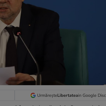
Urmărește
Libertatea
in Google Dis