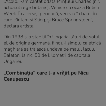
„Acolo, i-am cântat odată Prințului Charles (n.r.
actualul rege britanic). Venise cu ocazia British
Week. În aceeași perioadă, veneau în barul în
care cântam și Sting, și Bruce Springsteen”,
declara artista.
Din 1998 s-a stabilit în Ungaria, lături de soțul
ei, de origine germană, fiindu-i simplu ca etnică
maghiară să trăiască undeva pe malul lacului
Balaton, la nici 50 de kilometri de capitala
Ungariei.
„Combinația” care l-a vrăjit pe Nicu
Ceaușescu