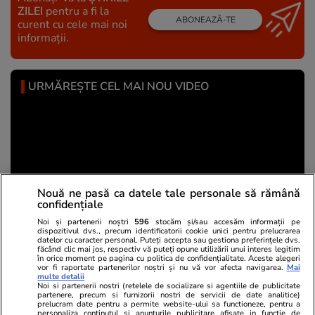
ZILEI
pentru a fi la
ABONEAZĂ-TE
curent cu cele mai noi
informații.
URMĂREȘTE CEL MAI NOU VIDEO
Nouă ne pasă ca datele tale personale să rămână
confidențiale
Noi și partenerii noștri
596
stocăm și/sau accesăm informații pe
dispozitivul dvs., precum identificatorii cookie unici pentru prelucrarea
datelor cu caracter personal. Puteți accepta sau gestiona preferințele dvs.
făcând clic mai jos, respectiv vă puteți opune utilizării unui interes legitim
în orice moment pe pagina cu politica de confidențialitate. Aceste alegeri
vor fi raportate partenerilor noștri și nu vă vor afecta navigarea.
Mai
multe detalii
Noi si partenerii nostri (retelele de socializare si agentiile de publicitate
partenere, precum si furnizorii nostri de servicii de date analitice)
Ați sesizat o eroare într-un articol din Libertatea? Ne
prelucram date pentru a permite website-ului sa functioneze, pentru a
personaliza continutul si anunturile publicitare afisate in functie de