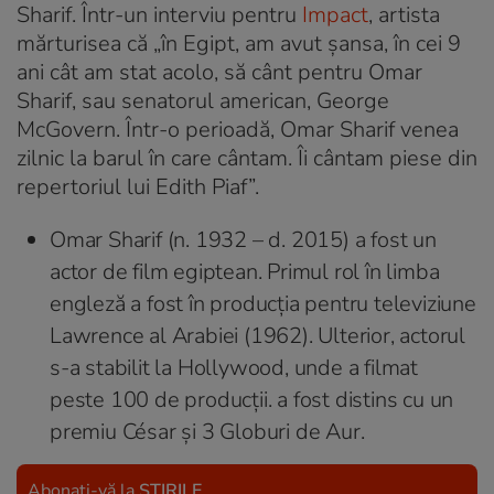
Sharif. Într-un interviu pentru
Impact
, artista
mărturisea că „în Egipt, am avut șansa, în cei 9
ani cât am stat acolo, să cânt pentru Omar
Sharif, sau senatorul american, George
McGovern. Într-o perioadă, Omar Sharif venea
zilnic la barul în care cântam. Îi cântam piese din
repertoriul lui Edith Piaf”.
Omar Sharif (n. 1932 – d. 2015) a fost un
actor de film egiptean. Primul rol în limba
engleză a fost în producția pentru televiziune
Lawrence al Arabiei (1962). Ulterior, actorul
s-a stabilit la Hollywood, unde a filmat
peste 100 de producții. a fost distins cu un
premiu César și 3 Globuri de Aur.
Abonați-vă la
ȘTIRILE