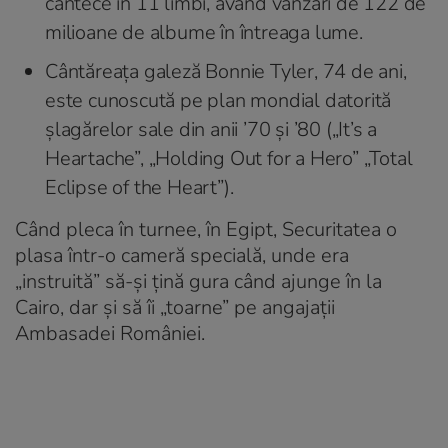
cântece în 11 limbi, având vânzări de 122 de
milioane de albume în întreaga lume.
Cântăreața galeză Bonnie Tyler, 74 de ani,
este cunoscută pe plan mondial datorită
șlagărelor sale din anii ’70 și ’80 („It’s a
Heartache”, „Holding Out for a Hero” „Total
Eclipse of the Heart”).
Când pleca în turnee, în Egipt, Securitatea o
plasa într-o cameră specială, unde era
„instruită” să-și țină gura când ajunge în la
Cairo, dar și să îi „toarne” pe angajații
Ambasadei României.