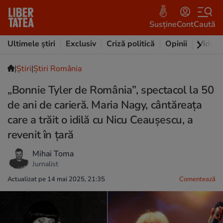
Susține
Cont
Caută
Ultimele știri
Exclusiv
Criză politică
Opinii
Video
|
Ştiri
|
Știri România
„Bonnie Tyler de România”, spectacol la 50
de ani de carieră. Maria Nagy, cântăreața
care a trăit o idilă cu Nicu Ceaușescu, a
revenit în țară
Mihai Toma
Jurnalist
Actualizat pe 14 mai 2025, 21:35
Comentează