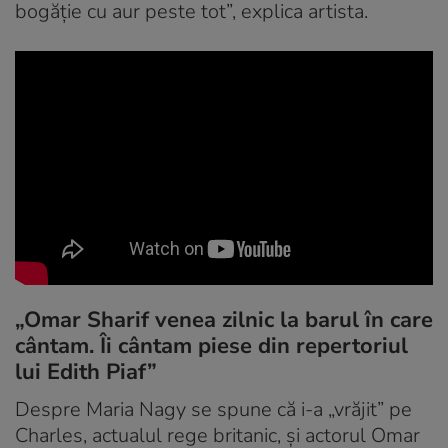
bogăție cu aur peste tot”, explica artista.
„Omar Sharif venea zilnic la barul în care
cântam. Îi cântam piese din repertoriul
lui Edith Piaf”
Despre Maria Nagy se spune că i-a „vrăjit” pe
Charles, actualul rege britanic, și actorul Omar