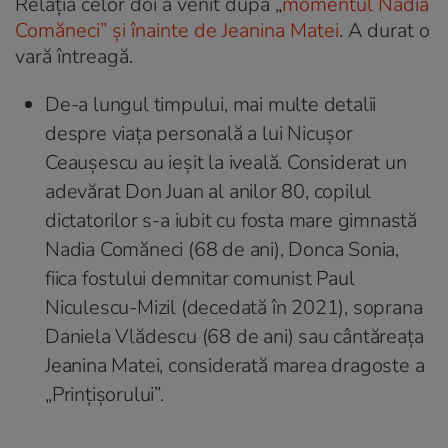
Relația celor doi a venit după „
momentul Nadia
Comăneci” și înainte de Jeanina Matei
. A durat o
vară întreagă.
De-a lungul timpului, mai multe detalii
despre viața personală a lui Nicușor
Ceaușescu au ieșit la iveală. Considerat un
adevărat Don Juan al anilor 80, copilul
dictatorilor s-a iubit cu fosta mare gimnastă
Nadia Comăneci (68 de ani), Donca Sonia,
fiica fostului demnitar comunist Paul
Niculescu-Mizil (decedată în 2021), soprana
Daniela Vlădescu (68 de ani) sau cântăreața
Jeanina Matei, considerată marea dragoste a
„Prințișorului”.