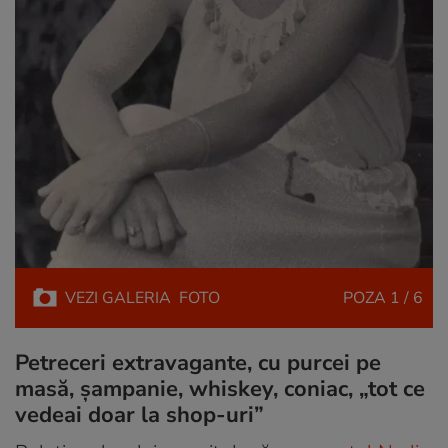
VEZI
GALERIA
FOTO
POZA
1 / 6
Petreceri extravagante, cu purcei pe
masă, șampanie, whiskey, coniac, „tot ce
vedeai doar la shop-uri”