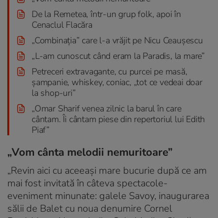
De la Remetea, într-un grup folk, apoi în
Cenaclul Flacăra
„Combinația” care l-a vrăjit pe Nicu Ceaușescu
„L-am cunoscut când eram la Paradis, la mare”
Petreceri extravagante, cu purcei pe masă,
șampanie, whiskey, coniac, „tot ce vedeai doar
la shop-uri”
„Omar Sharif venea zilnic la barul în care
cântam. Îi cântam piese din repertoriul lui Edith
Piaf”
„Vom cânta melodii nemuritoare”
„Revin aici cu aceeași mare bucurie după ce am
mai fost invitată în câteva spectacole-
eveniment minunate: galele Savoy, inaugurarea
sălii de Balet cu noua denumire Cornel