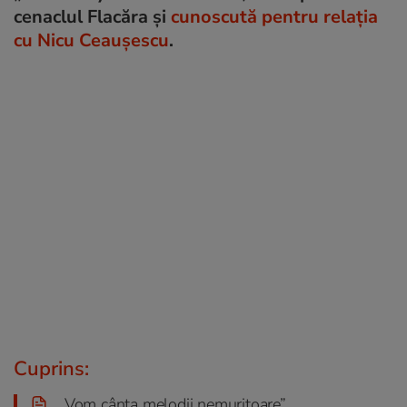
cenaclul Flacăra și
cunoscută pentru relația
cu Nicu Ceaușescu
.
Cuprins:
„Vom cânta melodii nemuritoare”