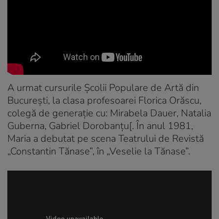
A urmat cursurile Școlii Populare de Artă din
București, la clasa profesoarei Florica Orăscu,
colegă de generație cu: Mirabela Dauer, Natalia
Guberna, Gabriel Dorobanțu[. În anul 1981,
Maria a debutat pe scena Teatrului de Revistă
„Constantin Tănase”, în „Veselie la Tănase”.