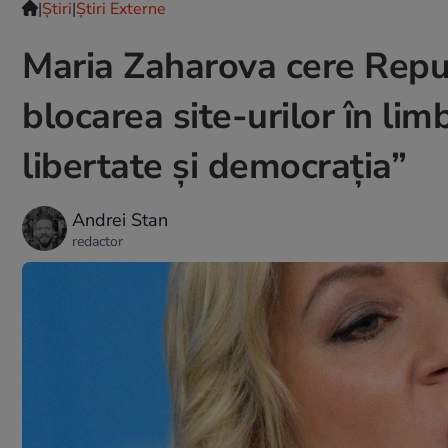
|
Ştiri
|
Știri Externe
Maria Zaharova cere Repub
blocarea site-urilor în li
libertate și democrația”
Andrei Stan
redactor