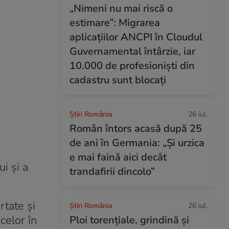
„Nimeni nu mai riscă o
estimare”: Migrarea
aplicațiilor ANCPI în Cloudul
Guvernamental întârzie, iar
10.000 de profesioniști din
cadastru sunt blocați
Știri România
26 iul.
Român întors acasă după 25
de ani în Germania: „Și urzica
e mai faină aici decât
i şi a
trandafirii dincolo”
rtate şi
Știri România
26 iul.
celor în
Ploi torențiale, grindină și