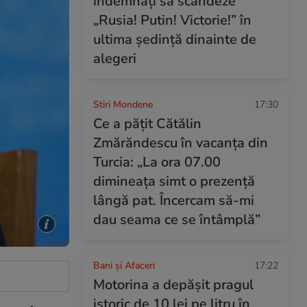
îndemnați să scandeze
„Rusia! Putin! Victorie!” în
ultima ședință dinainte de
alegeri
Stiri Mondene
17:30
Ce a pățit Cătălin
Zmărăndescu în vacanța din
Turcia: „La ora 07.00
dimineața simt o prezență
lângă pat. Încercam să-mi
dau seama ce se întâmplă”
Bani și Afaceri
17:22
Motorina a depășit pragul
istoric de 10 lei pe litru în