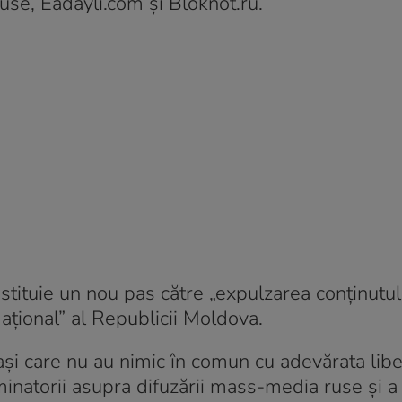
ruse, Eadayli.com şi Bloknot.ru.
stituie un nou pas către „expulzarea conţinutulu
aţional” al Republicii Moldova.
şi care nu au nimic în comun cu adevărata libe
iminatorii asupra difuzării mass-media ruse şi a 