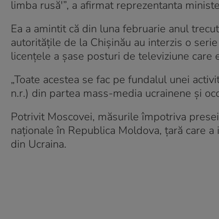
limba rusă'”, a afirmat reprezentanta minist
Ea a amintit că din luna februarie anul trecu
autorităţile de la Chişinău au interzis o ser
licenţele a şase posturi de televiziune care 
„Toate acestea se fac pe fundalul unei activi
n.r.) din partea mass-media ucrainene şi occ
Potrivit Moscovei, măsurile împotriva presei 
naţionale în Republica Moldova, ţară care a
din Ucraina.