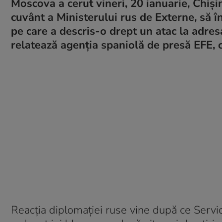
Moscova a cerut vineri, 20 ianuarie, Chiș
cuvânt a Ministerului rus de Externe, să î
pe care a descris-o drept un atac la adresa
relatează agenţia spaniolă de presă EFE, 
Reacția diplomației ruse vine după ce Servici