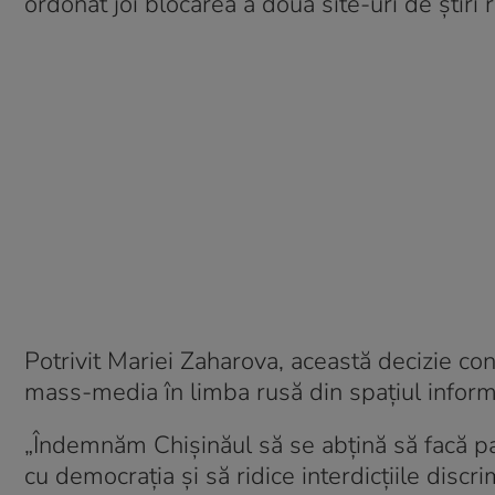
ordonat joi blocarea a două site-uri de ştiri 
Potrivit Mariei Zaharova, această decizie con
mass-media în limba rusă din spaţiul inform
„Îndemnăm Chişinăul să se abţină să facă pa
cu democraţia şi să ridice interdicţiile discr