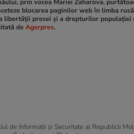
inăului, prin vocea Mariei Zaharova, purtăto
nceteze blocarea paginilor web în limba rusă
 libertăţii presei şi a drepturilor populaţiei
citată de
Agerpres
.
ul de Informaţii şi Securitate al Republicii Mo