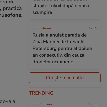
area de
stațiile Lukoil după o nouă
, practică
scumpire
 rusofone,
Știri Externe
17:15
Rusia a anulat parada de
Ziua Marinei de la Sankt
Petersburg pentru al doilea
an consecutiv, din cauza
dronelor ucrainene
Citește mai multe
TRENDING
ldova a
Știri România
15:11