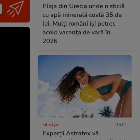
Plaja din Grecia unde o sticlă
cu apă minerală costă 35 de
lei. Mulți români își petrec
acolo vacanța de vară în
2026
Lifestyle
16:01
Experții Astratex vă