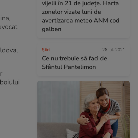
vijelii în 21 de județe. Harta
zonelor vizate luni de
ina,
avertizarea meteo ANM cod
evocat
galben
oldova,
Ştiri
26 iul. 2021
Ce nu trebuie să faci de
Sfântul Pantelimon
r
boiului