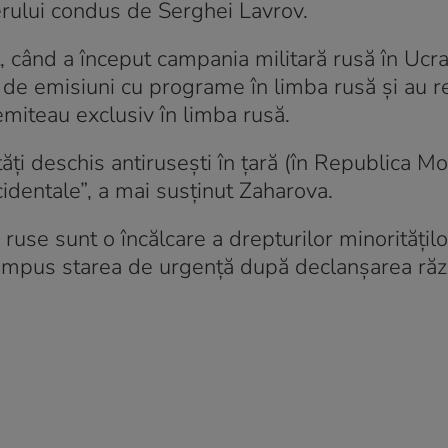
erului condus de Serghei Lavrov.
t, când a început campania militară rusă în Ucra
ie de emisiuni cu programe în limba rusă şi au r
emiteau exclusiv în limba rusă.
tăţi deschis antiruseşti în ţară (în Republica M
identale”, a mai susținut Zaharova.
ruse sunt o încălcare a drepturilor minorităţilo
 impus starea de urgenţă după declanşarea răz