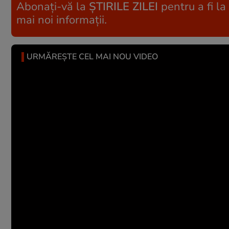
Abonați-vă la
ȘTIRILE ZILEI
pentru a fi la
mai noi informații.
URMĂREȘTE CEL MAI NOU VIDEO