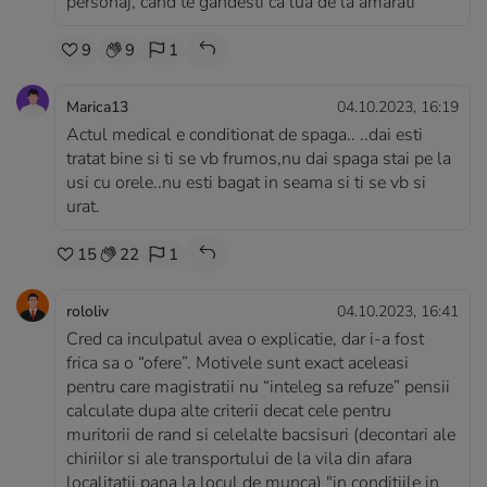
personaj, cand te gandesti ca lua de la amarati
9
9
1
Marica13
04.10.2023, 16:19
Actul medical e conditionat de spaga.. ..dai esti
tratat bine si ti se vb frumos,nu dai spaga stai pe la
usi cu orele..nu esti bagat in seama si ti se vb si
urat.
15
22
1
rololiv
04.10.2023, 16:41
Cred ca inculpatul avea o explicatie, dar i-a fost
frica sa o “ofere”. Motivele sunt exact aceleasi
pentru care magistratii nu “inteleg sa refuze” pensii
calculate dupa alte criterii decat cele pentru
muritorii de rand si celelalte bacsisuri (decontari ale
chiriilor si ale transportului de la vila din afara
localitatii pana la locul de munca) "in conditiile in