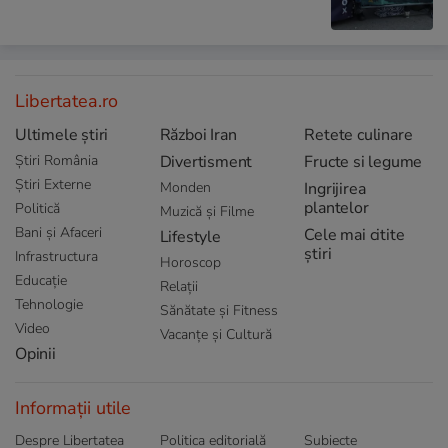
Libertatea.ro
Ultimele știri
Război Iran
Retete culinare
Știri România
Divertisment
Fructe si legume
Știri Externe
Monden
Ingrijirea
plantelor
Politică
Muzică și Filme
Bani și Afaceri
Cele mai citite
Lifestyle
știri
Infrastructura
Horoscop
Educație
Relații
Tehnologie
Sănătate și Fitness
Video
Vacanțe și Cultură
Opinii
Informații utile
Despre Libertatea
Politica editorială
Subiecte