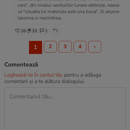
care", din nivelul veniturilor lunare obtinute, reiese
ca "situatia lor materiala este una buna". Si anume
lacomia si nesimtirea.
16
33
1
2
3
4
›
1
Comentează
Loghează-te în contul tău
pentru a adăuga
comentarii și a te alătura dialogului.