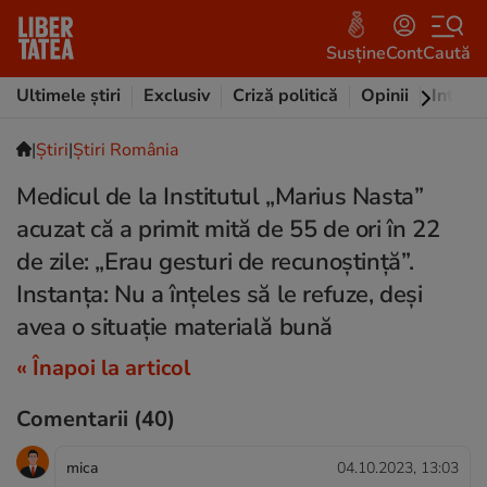
Susține
Cont
Caută
Ultimele știri
Exclusiv
Criză politică
Opinii
Intervi
|
Ştiri
|
Știri România
Medicul de la Institutul „Marius Nasta”
acuzat că a primit mită de 55 de ori în 22
de zile: „Erau gesturi de recunoștință”.
Instanța: Nu a înțeles să le refuze, deși
avea o situație materială bună
« Înapoi la articol
Comentarii
(40)
mica
04.10.2023, 13:03