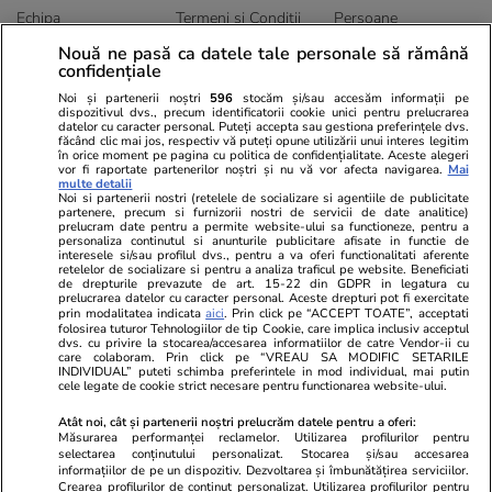
Echipa
Termeni și Conditii
Persoane
Publicitate
Abonamente
Sitemap
Nouă ne pasă ca datele tale personale să rămână
confidențiale
Politica de
Autori
confidențialitate
Noi și partenerii noștri
596
stocăm și/sau accesăm informații pe
dispozitivul dvs., precum identificatorii cookie unici pentru prelucrarea
datelor cu caracter personal. Puteți accepta sau gestiona preferințele dvs.
Ringier România
făcând clic mai jos, respectiv vă puteți opune utilizării unui interes legitim
în orice moment pe pagina cu politica de confidențialitate. Aceste alegeri
vor fi raportate partenerilor noștri și nu vă vor afecta navigarea.
Mai
Libertatea pentru
ELLE
Locuri de muncă
multe detalii
femei
Noi si partenerii nostri (retelele de socializare si agentiile de publicitate
Gazeta Sporturilor
Imobiliare.ro
partenere, precum si furnizorii nostri de servicii de date analitice)
Unica.ro
prelucram date pentru a permite website-ului sa functioneze, pentru a
Stiri mondene
Jobradar24
personaliza continutul si anunturile publicitare afisate in functie de
Program TV
interesele si/sau profilul dvs., pentru a va oferi functionalitati aferente
Calculator sarcina
Imoradar24
retelelor de socializare si pentru a analiza traficul pe website. Beneficiati
Avantaje
Ajută Copiii
Colecții Libertatea
de drepturile prevazute de art. 15-22 din GDPR in legatura cu
prelucrarea datelor cu caracter personal. Aceste drepturi pot fi exercitate
prin modalitatea indicata
aici
. Prin click pe “ACCEPT TOATE”, acceptati
Pariază responsabil! Decizia ONJN nr. 821/25.09.2025.
folosirea tuturor Tehnologiilor de tip Cookie, care implica inclusiv acceptul
dvs. cu privire la stocarea/accesarea informatiilor de catre Vendor-ii cu
Jocurile de noroc sunt interzise minorilor.
care colaboram. Prin click pe “VREAU SA MODIFIC SETARILE
INDIVIDUAL” puteti schimba preferintele in mod individual, mai putin
cele legate de cookie strict necesare pentru functionarea website-ului.
© 2026 Ringier Romania. Toate drepturile rezervate
Atât noi, cât și partenerii noștri prelucrăm datele pentru a oferi:
Măsurarea performanței reclamelor. Utilizarea profilurilor pentru
selectarea conținutului personalizat. Stocarea și/sau accesarea
informațiilor de pe un dispozitiv. Dezvoltarea și îmbunătățirea serviciilor.
Crearea profilurilor de conținut personalizat. Utilizarea profilurilor pentru