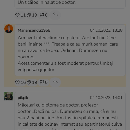
Un ticălos in halat de doctor.
11
19
0
Mariansandu1968
04.10.2023, 13:28
Am avut interactiune cu paleru. Are tarif fix. Cere
banii inainte ***. Treaba e ca au murit oameni care
nu au avut sa le dea. Ordinari. Dumnezeu nu
doarme.
Acest comentariu a fost moderat pentru: limbaj
vulgar sau jignitor
16
19
0
pikpik
04.10.2023, 14:01
Måcelari cu diplome de doctor, profesor
doctor...Dacå nu dai, Dumnezeu cu mila, cå ei nu
dau 2 bani pe tine. Am fost in spitalele romanesti
in calitate de bolnav internat sau apartinåtorul cuiva