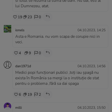
si totul se rezumå la suma de bani. Nu dai, esti al
lui Dumnezeu, atat.
19
23
0
ionels
04.10.2023, 14:25
Asta e Romania. nu vom scapa de corupie nici in
veci.
4
9
0
dan1971d
04.10.2023, 14:56
Medici popi funcționari publici ,toți iau șpagă nu
exista în România sa mergi la o instituție de stat
pentru o problema ,fără sa dai spaga
6
19
2
milli
04.10.2023, 15:50