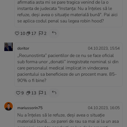
afirmatia asta mi se pare tragica venind de la o
instanta de judecata "Instanța: Nu a înțeles să le
refuze, deși avea o situație materială bună". Pai aici
se aplica codul penal sau legea robin hood?
10
17
2
doritor
04.10.2023, 15:54
„Recunostinta” pacientilor de ce nu se face oficial
sub forma unor „donatii” inregistrate nominal si din
care personalul medical implicat in vindecarea
pacientului sa beneficieze de un procent mare. 85-
90% o fi bine?
9
13
1
mariussorin75
04.10.2023, 16:05
Nu a înțeles să le refuze, deși avea o situație
materială bună....ce pareri de rau sa mai ai la un asa