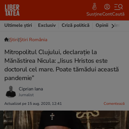
Susține
Cont
Caută
Ultimele știri
Exclusiv
Criză politică
Opinii
Intervi
|
Ştiri
|
Știri România
Mitropolitul Clujului, declarație la
Mănăstirea Nicula: „Iisus Hristos este
doctorul cel mare. Poate tămădui această
pandemie”
Ciprian Iana
Jurnalist
Actualizat pe 15 aug. 2020, 12:41
Comentează