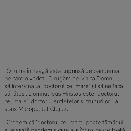
”O lume întreagă este cuprinsă de pandemia
pe care o vedeți. O rugăm pe Maica Domnului
să intervină la ”doctorul cel mare” și să ne facă
sănătoși. Domnul Isus Hristos este ”doctorul
cel mare”, doctorul sufletelor și trupurilor”, a
spus Mitropolitul Clujului.
”Credem că ”doctorul cel mare” poate tămădui
și această pandemie care s-a întins peste toată