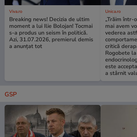
Viva.ro
Unica.ro
Breaking news! Decizia de ultim
„Trăim într-
moment a lui Ilie Bolojan! Tocmai
mai avem vo
s-a produs un seism în politică.
vederea astf
Azi, 31.07.2026, premierul demis
comportamen
a anunțat tot
critică derap
Rogobete la
endocrinolog
este accepta
a stârnit valu
GSP