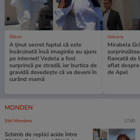
Elle.ro
Unica.ro
A ținut secret faptul că este
Mirabela Gră
însărcinată însă imaginile au ajuns
surprinzătoar
pe internet! Vedeta a fost
flancată de 
surprinsă pe stradă, iar burtica de
aflat despre
gravidă dovedește că va deveni în
de Apel
curând mamă
MONDEN
Stiri Mondene
17:00
Schimb de replici acide între