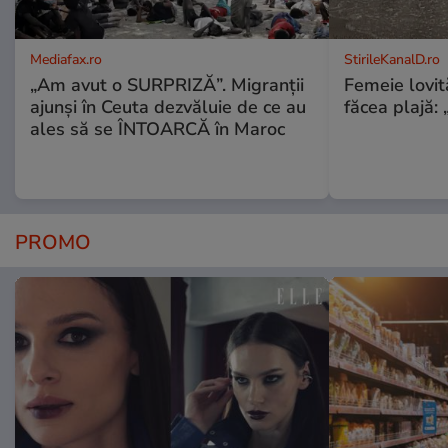
Mediafax.ro
StirileKanalD.ro
„Am avut o SURPRIZĂ”. Migranții
Femeie lovit
ajunși în Ceuta dezvăluie de ce au
făcea plajă: „
ales să se ÎNTOARCĂ în Maroc
PROMO