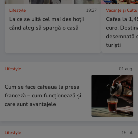
Lifestyle
19:27
Vacanțe și Cultu
La ce se uită cel mai des hoții
Cafea la 1,4
când aleg să spargă o casă
euro. Destin
desemnată ce
turiști
Lifestyle
01 aug.
Cum se face cafeaua la presa
franceză – cum funcționează și
care sunt avantajele
Lifestyle
15 iul.