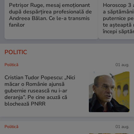
Petrișor Ruge, mesaj emoționant
Horoscop 3 
după despărțirea profesională de
a săptămânii
Andreea Bălan. Ce le-a transmis
puternice pe
fanilor
te așteaptă 
începi săptă
POLITIC
Politică
01 aug.
Cristian Tudor Popescu: „Nici
măcar o Românie ajunsă
gubernie rusească nu i-ar
deranja”. Pe cine acuză că
blochează PNRR
Politică
01 aug.