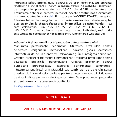
Intervenții ale salvamontiștilor
interesele si/sau profilul dvs., pentru a va oferi functionalitati aferente
retelelor de socializare si pentru a analiza traficul pe website. Beneficiati
din Sibiu: parapantist blocat în
de drepturile prevazute de art. 15-22 din GDPR in legatura cu
prelucrarea datelor cu caracter personal. Aceste drepturi pot fi exercitate
copac și copil de 10 ani rănit în
prin modalitatea indicata
aici
. Prin click pe “ACCEPT TOATE”, acceptati
folosirea tuturor Tehnologiilor de tip Cookie, care implica inclusiv acceptul
dvs. cu privire la stocarea/accesarea informatiilor de catre Vendor-ii cu
munți
care colaboram. Prin click pe “VREAU SA MODIFIC SETARILE
INDIVIDUAL” puteti schimba preferintele in mod individual, mai putin
cele legate de cookie strict necesare pentru functionarea website-ului.
Atât noi, cât și partenerii noștri prelucrăm datele pentru a oferi:
Știri România
17:44
Măsurarea performanței reclamelor. Utilizarea profilurilor pentru
selectarea conținutului personalizat. Stocarea și/sau accesarea
O dronă a zburat aproximativ
informațiilor de pe un dispozitiv. Dezvoltarea și îmbunătățirea serviciilor.
Crearea profilurilor de conținut personalizat. Utilizarea profilurilor pentru
20 de minute în spațiul aerian
selectarea publicității personalizate. Crearea profilurilor pentru
publicitate personalizată. Măsurarea performanței conținutului.
al României și a fost doborâtă
Înțelegerea publicului prin statistici sau combinații de date din surse
diferite. Utilizarea datelor limitate pentru a selecta conținutul. Utilizarea
în Ucraina: resturi din aparat au
de date limitate pentru a selecta publicitatea. Date precise de geolocație
căzut în zona localității
și identificarea prin scanarea dispozitivului.
Listă parteneri (furnizori)
Periprava
ACCEPT TOATE
Știri România
15:35
VREAU SA MODIFIC SETARILE INDIVIDUAL
Prima încercare de deviere a