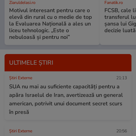
ZiaruldeIasi.ro
Fanatik.ro
Motivul interesant pentru care o
FCSB, cale l
elevă din rural cu o medie de top
transferul l
la Evaluarea Națională a ales un
șansa lui Gi
liceu tehnologic. „Este o
decizie luat
nebuloasă și pentru noi”
ULTIMELE ȘTIRI
Știri Externe
21:13
SUA nu mai au suficiente capacități pentru a
apăra Israelul de Iran, avertizează un general
american, potrivit unui document secret scurs
în presă
Știri Externe
20:56