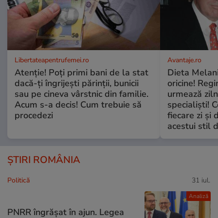
Libertateapentrufemei.ro
Avantaje.ro
Atenție! Poți primi bani de la stat
Dieta Melan
dacă-ți îngrijești părinții, bunicii
oricine! Regi
sau pe cineva vârstnic din familie.
urmează zilni
Acum s-a decis! Cum trebuie să
specialiști! 
procedezi
fiecare zi și 
acestui stil 
ȘTIRI ROMÂNIA
Politică
31 iul.
Analiză
PNRR îngrășat în ajun. Legea