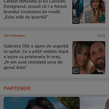
Cătălin Botezatu și Eli Lăslean.
Designerul, acuzat că i-a folosit
brandul creatoarei de modă.
„Este atât de ipocrită”
Stiri Mondene
15:43
Gabriela Oțil a ajuns de urgență
la spital. Ce a pățit vedeta după
o ieșire cu prietenele în oraș.
„N-am avut niciodată ceva de
genul ăsta”
PARTENERI