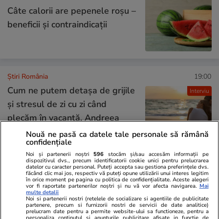
Câte calorii are pepenele roșu –
beneficii și contraindicații
Știri România
19:00
Cum ne putem detașa de grijile
Interviu
și stresul de zi cu zi când
plecăm în vacanță. Andreea
Oprea, psihoterapeută: „Să ne
Nouă ne pasă ca datele tale personale să rămână
confidențiale
dăm voie, pentru o perioadă, să
Noi și partenerii noștri
596
stocăm și/sau accesăm informații pe
nu fim permanent în modul de
dispozitivul dvs., precum identificatorii cookie unici pentru prelucrarea
datelor cu caracter personal. Puteți accepta sau gestiona preferințele dvs.
rezolvare a problemelor”
făcând clic mai jos, respectiv vă puteți opune utilizării unui interes legitim
în orice moment pe pagina cu politica de confidențialitate. Aceste alegeri
vor fi raportate partenerilor noștri și nu vă vor afecta navigarea.
Mai
multe detalii
Noi si partenerii nostri (retelele de socializare si agentiile de publicitate
Știri România
18:08
partenere, precum si furnizorii nostri de servicii de date analitice)
prelucram date pentru a permite website-ului sa functioneze, pentru a
personaliza continutul si anunturile publicitare afisate in functie de