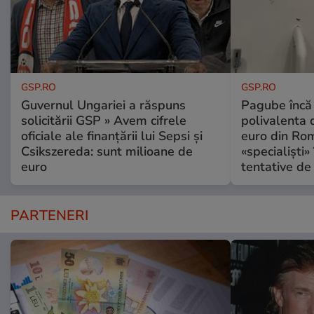
GSP.RO
GSP.RO
Guvernul Ungariei a răspuns
Pagube încă 
solicitării GSP » Avem cifrele
polivalenta 
oficiale ale finanțării lui Sepsi și
euro din Rom
Csikszereda: sunt milioane de
«specialiști»
euro
tentative de 
PARTENERI