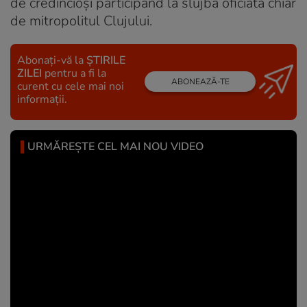
de credincioși participând la slujba oficiată chiar
de mitropolitul Clujului.
Abonați-vă la
ȘTIRILE
ZILEI
pentru a fi la
ABONEAZĂ-TE
curent cu cele mai noi
informații.
URMĂREȘTE CEL MAI NOU VIDEO