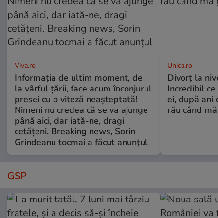
Viva.ro
Unica.ro
Informația de ultim moment, de
Divorț la nive
la vârful țării, face acum înconjurul
Incredibil ce
presei cu o viteză neașteptată!
ei, după ani 
Nimeni nu credea că se va ajunge
rău când mă
până aici, dar iată-ne, dragi
cetățeni. Breaking news, Sorin
Grindeanu tocmai a făcut anunțul
GSP