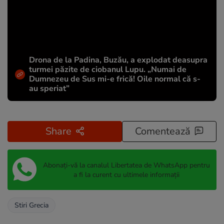
Drona de la Padina, Buzău, a explodat deasupra
turmei păzite de ciobanul Lupu. „Numai de
Dumnezeu de Sus mi-e frică! Oile normal că s-
au speriat”
Share
Comentează
Abonați-vă la canalul Libertatea de WhatsApp pentru
a fi la curent cu ultimele informații
Stiri Grecia