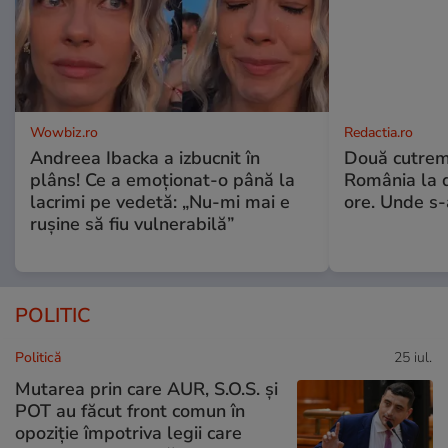
Wowbiz.ro
Redactia.ro
Andreea Ibacka a izbucnit în
Două cutrem
plâns! Ce a emoționat-o până la
România la d
lacrimi pe vedetă: „Nu-mi mai e
ore. Unde s
rușine să fiu vulnerabilă”
POLITIC
Politică
25 iul.
Mutarea prin care AUR, S.O.S. și
POT au făcut front comun în
opoziție împotriva legii care