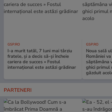
GSP.RO
GSP.RO
I-a murit tatăl, 7 luni mai târziu
Noua sală u
fratele, și a decis să-și încheie
României va 
cariera de succes » Fostul
săptămâna vi
internațional este astăzi grădinar
ghici primul 
găzduit acol
PARTENERI