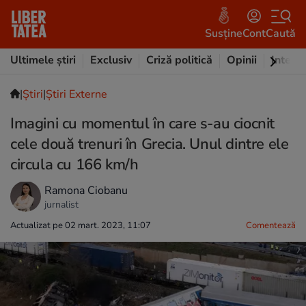
Susține
Cont
Caută
Ultimele știri
Exclusiv
Criză politică
Opinii
Intervi
|
Ştiri
|
Știri Externe
Imagini cu momentul în care s-au ciocnit
cele două trenuri în Grecia. Unul dintre ele
circula cu 166 km/h
Ramona Ciobanu
jurnalist
Actualizat pe 02 mart. 2023, 11:07
Comentează