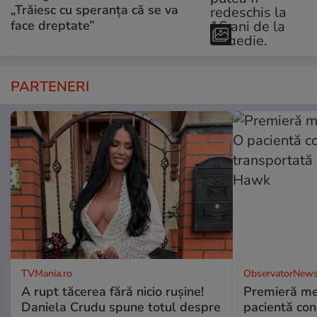
„Trăiesc cu speranța că se va
face dreptate”
PARTENERI
TVMania.ro
ObservatorNews
A rupt tăcerea fără nicio rușine!
Premieră me
Daniela Crudu spune totul despre
pacientă co