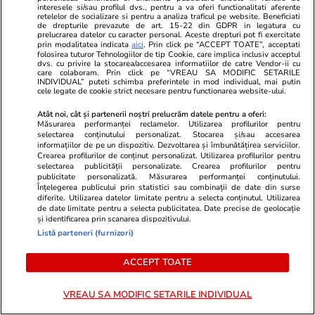
interesele si/sau profilul dvs., pentru a va oferi functionalitati aferente
retelelor de socializare si pentru a analiza traficul pe website. Beneficiati
de drepturile prevazute de art. 15-22 din GDPR in legatura cu
prelucrarea datelor cu caracter personal. Aceste drepturi pot fi exercitate
prin modalitatea indicata
aici
. Prin click pe “ACCEPT TOATE”, acceptati
folosirea tuturor Tehnologiilor de tip Cookie, care implica inclusiv acceptul
dvs. cu privire la stocarea/accesarea informatiilor de catre Vendor-ii cu
care colaboram. Prin click pe “VREAU SA MODIFIC SETARILE
INDIVIDUAL” puteti schimba preferintele in mod individual, mai putin
Vacanțe și Cultură
12:41
Lifestyle
cele legate de cookie strict necesare pentru functionarea website-ului.
Care sunt lucrurile pe care le
Ploaia de m
Atât noi, cât și partenerii noștri prelucrăm datele pentru a oferi:
Măsurarea performanței reclamelor. Utilizarea profilurilor pentru
uităm cel mai des când plecăm în
2026: când o
selectarea conținutului personalizat. Stocarea și/sau accesarea
concediu
bine
informațiilor de pe un dispozitiv. Dezvoltarea și îmbunătățirea serviciilor.
Crearea profilurilor de conținut personalizat. Utilizarea profilurilor pentru
selectarea publicității personalizate. Crearea profilurilor pentru
publicitate personalizată. Măsurarea performanței conținutului.
Înțelegerea publicului prin statistici sau combinații de date din surse
diferite. Utilizarea datelor limitate pentru a selecta conținutul. Utilizarea
de date limitate pentru a selecta publicitatea. Date precise de geolocație
și identificarea prin scanarea dispozitivului.
Listă parteneri (furnizori)
Horoscop
25 iul.
Horoscop 26 iulie 2026. Racii
ACCEPT TOATE
încep o perioadă mai dificilă în
VREAU SA MODIFIC SETARILE INDIVIDUAL
relația cu superiorii, poate și pe