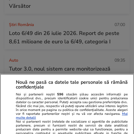
Vărsător
Știri România
07:00
Loto 6/49 din 26 iulie 2026. Report de peste
8,61 milioane de euro la 6/49, categoria I
Auto
09:35
Tutor 3.0, noul sistem care monitorizează
șoferii pe autostrăzile din Italia. Ce trebuie să
Nouă ne pasă ca datele tale personale să rămână
știe românii care merg acolo în vacanță
confidențiale
Noi și partenerii noștri
596
stocăm și/sau accesăm informații pe
dispozitivul dvs., precum identificatorii cookie unici pentru prelucrarea
datelor cu caracter personal. Puteți accepta sau gestiona preferințele dvs.
făcând clic mai jos, respectiv vă puteți opune utilizării unui interes legitim
în orice moment pe pagina cu politica de confidențialitate. Aceste alegeri
vor fi raportate partenerilor noștri și nu vă vor afecta navigarea.
Mai
multe detalii
Noi si partenerii nostri (retelele de socializare si agentiile de publicitate
partenere, precum si furnizorii nostri de servicii de date analitice)
prelucram date pentru a permite website-ului sa functioneze, pentru a
personaliza continutul si anunturile publicitare afisate in functie de