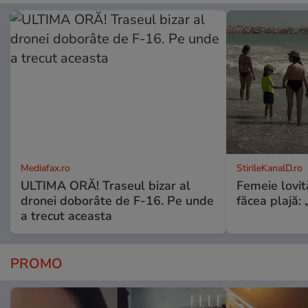
Mediafax.ro
StirileKanalD.ro
ULTIMA ORĂ! Traseul bizar al
Femeie lovit
dronei doborâte de F-16. Pe unde
făcea plajă: „
a trecut aceasta
PROMO