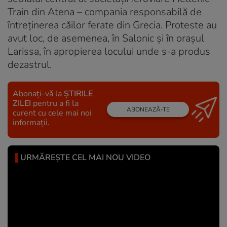
Train din Atena – compania responsabilă de
întreținerea căilor ferate din Grecia. Proteste au
avut loc, de asemenea, în Salonic și în orașul
Larissa, în apropierea locului unde s-a produs
dezastrul.
Abonați-vă la
ȘTIRILE
ZILEI
pentru a fi la
ABONEAZĂ-TE
curent cu cele mai noi
informații.
URMĂREȘTE CEL MAI NOU VIDEO