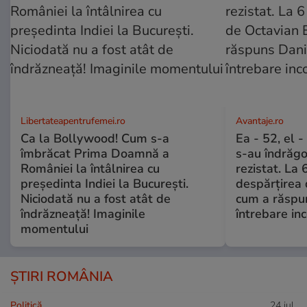
Libertateapentrufemei.ro
Avantaje.ro
Ca la Bollywood! Cum s-a
Ea - 52, el 
îmbrăcat Prima Doamnă a
s-au îndrăgos
României la întâlnirea cu
rezistat. La 
președinta Indiei la București.
despărțirea 
Niciodată nu a fost atât de
cum a răspu
îndrăzneață! Imaginile
întrebare i
momentului
ȘTIRI ROMÂNIA
Politică
24 iul.