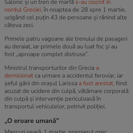
Salonic și un tren de marfă
s-au ciocnit în
nordul Greciei,
în noaptea de 28 spre 1 martie,
ucigând cel puțin 43 de persoane și rănind alte
câteva zeci.
Primele patru vagoane ale trenului de pasageri
au deraiat, iar primele două au luat foc și au
fost „aproape complet distruse”.
Ministrul transporturilor din Grecia
a
demisionat
ca urmare a accidentul feroviar, iar
șeful gării din orașul Larissa
a fost arestat,
fiind
acuzat de ucidere din culpă, vătămare corporală
din culpă și intervenție periculoasă în
transportul vehiculelor, potrivit poliției.
„O eroare umană”
Miercuri seară, 1 martie, premierul grec