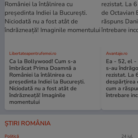
Libertateapentrufemei.ro
Avantaje.ro
Ca la Bollywood! Cum s-a
Ea - 52, el 
îmbrăcat Prima Doamnă a
s-au îndrăgos
României la întâlnirea cu
rezistat. La 
președinta Indiei la București.
despărțirea 
Niciodată nu a fost atât de
cum a răspu
îndrăzneață! Imaginile
întrebare i
momentului
ȘTIRI ROMÂNIA
Politică
24 iul.