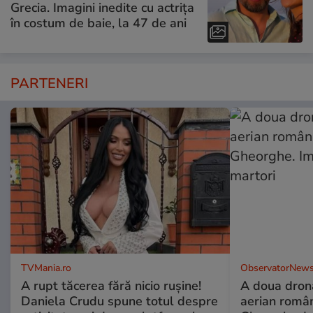
Grecia. Imagini inedite cu actrița
în costum de baie, la 47 de ani
PARTENERI
TVMania.ro
ObservatorNews
A rupt tăcerea fără nicio rușine!
A doua dronă
Daniela Crudu spune totul despre
aerian român