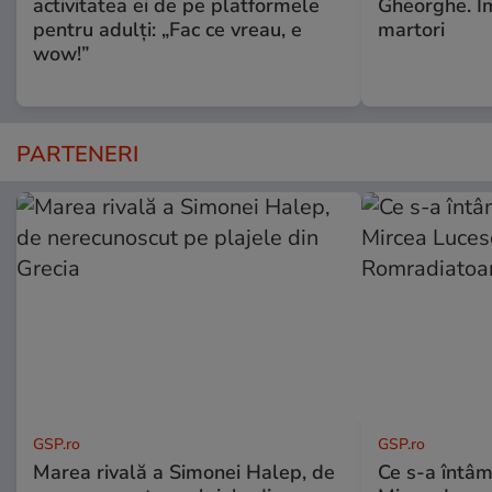
activitatea ei de pe platformele
Gheorghe. Im
pentru adulți: „Fac ce vreau, e
martori
wow!”
PARTENERI
GSP.ro
GSP.ro
Marea rivală a Simonei Halep, de
Ce s-a întâmp