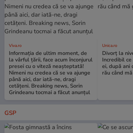
Viva.ro
Unica.ro
Informația de ultim moment, de
Divorț la nive
la vârful țării, face acum înconjurul
Incredibil ce
presei cu o viteză neașteptată!
ei, după ani 
Nimeni nu credea că se va ajunge
rău când mă
până aici, dar iată-ne, dragi
cetățeni. Breaking news, Sorin
Grindeanu tocmai a făcut anunțul
GSP