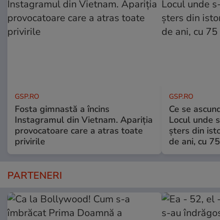
GSP.RO
GSP.RO
Fosta gimnastă a încins
Ce se ascund
Instagramul din Vietnam. Apariția
Locul unde s-
provocatoare care a atras toate
șters din ist
privirile
de ani, cu 7
PARTENERI