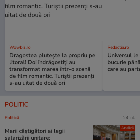
Wowbiz.ro
Redactia.ro
Dragostea plutește la propriu pe
Universul le
litoral! Doi îndrăgostiți au
bucurie până
transformat marea într-o scenă
care au part
de film romantic. Turiștii prezenți
s-au uitat de două ori
POLITIC
Politică
24 iul.
Analiză
Marii câștigători ai legii
salarizării unitare: