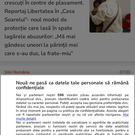
crescuți în centre de plasament.
Reportaj Libertatea în „Casa
Soarelui”- noul model de
protecție care lasă în spate
lagărele abuzurilor: „Mă mai
gândesc uneori la părinții mei
care s-au dus, la frate-miu”
Știri România
07:00
„Rechinul”, la un pas de
Nouă ne pasă ca datele tale personale să rămână
confidențiale
prescripție. Ce au cerut la
Noi și partenerii noștri
596
stocăm și/sau accesăm informații pe
proces părinții lui Sorin Marcu,
dispozitivul dvs., precum identificatorii cookie unici pentru prelucrarea
datelor cu caracter personal. Puteți accepta sau gestiona preferințele dvs.
fostul bodyguard al lui Florian
făcând clic mai jos, respectiv vă puteți opune utilizării unui interes legitim
în orice moment pe pagina cu politica de confidențialitate. Aceste alegeri
Tudor ucis în Mexic
vor fi raportate partenerilor noștri și nu vă vor afecta navigarea.
Mai
multe detalii
Noi si partenerii nostri (retelele de socializare si agentiile de publicitate
partenere, precum si furnizorii nostri de servicii de date analitice)
prelucram date pentru a permite website-ului sa functioneze, pentru a
Știri România
24 iul.
personaliza continutul si anunturile publicitare afisate in functie de