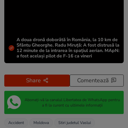
A doua dronă doborâtă în România, la 10 km de
Sfântu Gheorghe. Radu Miruță: A fost distrusă la
12 minute de la intrarea în spațiul aerian. MApN:
a fost același pilot de F-16 ca vineri
Share
Comentează
Abonați-vă la canalul Libertatea de WhatsApp pentru
a fi la curent cu ultimele informații
Accident
Moldova
Stiri judetul Vaslui