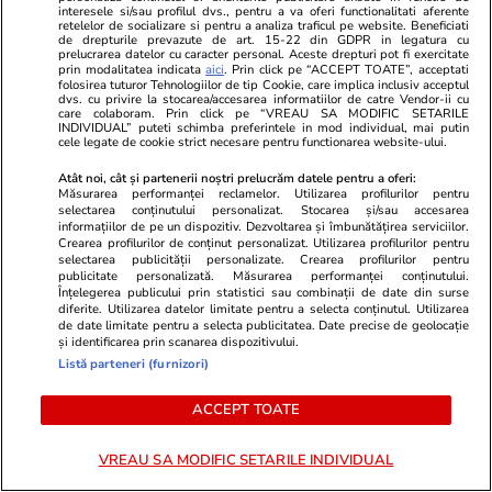
interesele si/sau profilul dvs., pentru a va oferi functionalitati aferente
retelelor de socializare si pentru a analiza traficul pe website. Beneficiati
Valeriu Gheorghiță, directorul
de drepturile prevazute de art. 15-22 din GDPR in legatura cu
prelucrarea datelor cu caracter personal. Aceste drepturi pot fi exercitate
general al spitalului „Agrippa
prin modalitatea indicata
aici
. Prin click pe “ACCEPT TOATE”, acceptati
folosirea tuturor Tehnologiilor de tip Cookie, care implica inclusiv acceptul
Ionescu”, cere schimbarea
dvs. cu privire la stocarea/accesarea informatiilor de catre Vendor-ii cu
care colaboram. Prin click pe “VREAU SA MODIFIC SETARILE
sistemului medical din România:
INDIVIDUAL” puteti schimba preferintele in mod individual, mai putin
cele legate de cookie strict necesare pentru functionarea website-ului.
„Trebuie regândit”
Atât noi, cât și partenerii noștri prelucrăm datele pentru a oferi:
Măsurarea performanței reclamelor. Utilizarea profilurilor pentru
selectarea conținutului personalizat. Stocarea și/sau accesarea
Știri România
24 iul.
informațiilor de pe un dispozitiv. Dezvoltarea și îmbunătățirea serviciilor.
Crearea profilurilor de conținut personalizat. Utilizarea profilurilor pentru
selectarea publicității personalizate. Crearea profilurilor pentru
Resturile dronei doborâte la
publicitate personalizată. Măsurarea performanței conținutului.
Înțelegerea publicului prin statistici sau combinații de date din surse
Padina, județul Buzău și ale
diferite. Utilizarea datelor limitate pentru a selecta conținutul. Utilizarea
de date limitate pentru a selecta publicitatea. Date precise de geolocație
rachetei aer-aer care a
și identificarea prin scanarea dispozitivului.
interceptat-o au fost găsite
Listă parteneri (furnizori)
ACCEPT TOATE
Opinii
24 iul.
VREAU SA MODIFIC SETARILE INDIVIDUAL