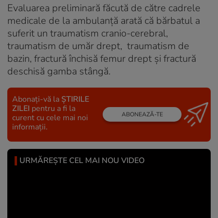
Evaluarea preliminară făcută de către cadrele
medicale de la ambulanţă arată că bărbatul a
suferit un traumatism cranio-cerebral,
traumatism de umăr drept, traumatism de
bazin, fractură închisă femur drept şi fractură
deschisă gamba stângă.
Abonați-vă la
ȘTIRILE
ZILEI
pentru a fi la
ABONEAZĂ-TE
curent cu cele mai noi
informații.
URMĂREȘTE CEL MAI NOU VIDEO