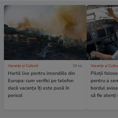
Vacanțe și Cultură
24 iul.
Vacanțe și Cultu
Hartă live pentru incendiile din
Piloții folos
Europa: cum verifici pe telefon
pentru a se
dacă vacanța îți este pusă în
bordul avioa
pericol
să fie atenți 