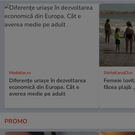
Mediafax.ro
StirileKanalD.ro
Diferențe uriașe în dezvoltarea
Femeie lovit
economică din Europa. Cât e
făcea plajă: „
averea medie pe adult
PROMO