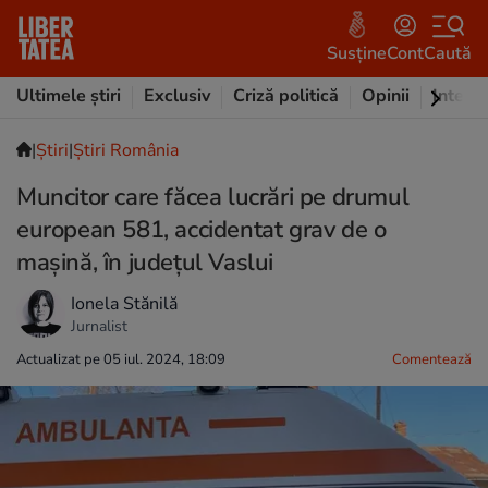
Susține
Cont
Caută
Ultimele știri
Exclusiv
Criză politică
Opinii
Intervi
|
Ştiri
|
Știri România
Muncitor care făcea lucrări pe drumul
european 581, accidentat grav de o
mașină, în județul Vaslui
Ionela Stănilă
Jurnalist
Actualizat pe 05 iul. 2024, 18:09
Comentează