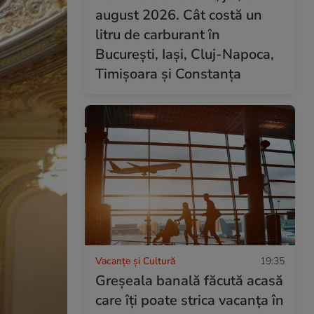
august 2026. Cât costă un
litru de carburant în
București, Iași, Cluj-Napoca,
Timișoara și Constanța
Vacanțe și Cultură
19:35
Greșeala banală făcută acasă
care îți poate strica vacanța în