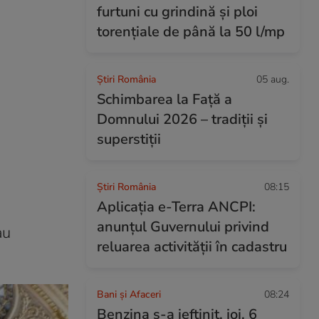
furtuni cu grindină și ploi
torențiale de până la 50 l/mp
Știri România
05 aug.
Schimbarea la Față a
Domnului 2026 – tradiții și
superstiții
Știri România
08:15
Aplicația e-Terra ANCPI:
anunțul Guvernului privind
au
reluarea activității în cadastru
Bani și Afaceri
08:24
Benzina s-a ieftinit, joi, 6