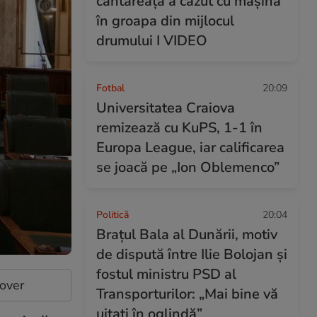
cântăreață a căzut cu mașina
în groapa din mijlocul
drumului I VIDEO
Fotbal
20:09
Universitatea Craiova
remizează cu KuPS, 1-1 în
Europa League, iar calificarea
se joacă pe „Ion Oblemenco”
Politică
20:04
Brațul Bala al Dunării, motiv
de dispută între Ilie Bolojan și
fostul ministru PSD al
cover
Transporturilor: „Mai bine vă
uitați în oglindă”