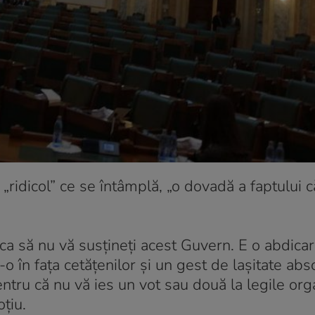
„ridicol” ce se întâmplă, „o dovadă a faptului
i, ca să nu vă susţineţi acest Guvern. E o abdicar
o în faţa cetăţenilor şi un gest de laşitate abs
pentru că nu vă ies un vot sau două la legile org
oţiu.