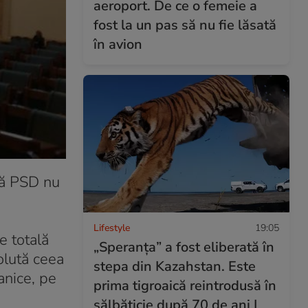
aeroport. De ce o femeie a
fost la un pas să nu fie lăsată
în avion
 că PSD nu
Lifestyle
19:05
e totală
„Speranța” a fost eliberată în
olută ceea
stepa din Kazahstan. Este
anice, pe
prima tigroaică reintrodusă în
sălbăticie după 70 de ani I