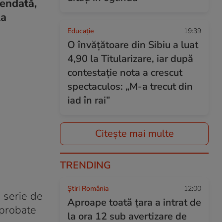
pendată,
la
Educație
19:39
O învățătoare din Sibiu a luat
4,90 la Titularizare, iar după
contestație nota a crescut
spectaculos: „M-a trecut din
iad în rai”
Citește mai multe
TRENDING
Știri România
12:00
o serie de
Aproape toată țara a intrat de
aprobate
la ora 12 sub avertizare de