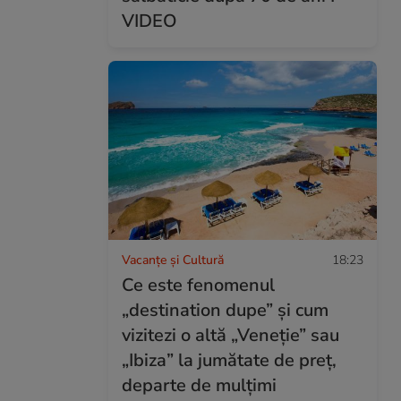
VIDEO
Vacanțe și Cultură
18:23
Ce este fenomenul
„destination dupe” și cum
vizitezi o altă „Veneție” sau
„Ibiza” la jumătate de preț,
departe de mulțimi