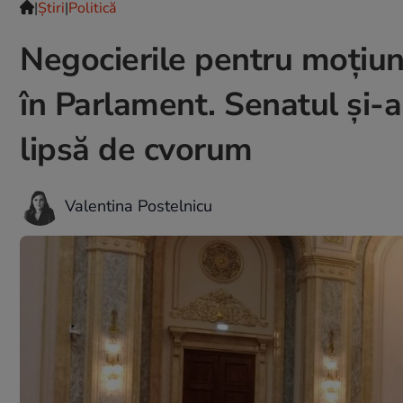
|
Ştiri
|
Politică
Negocierile pentru moţiun
în Parlament. Senatul şi-
lipsă de cvorum
Valentina Postelnicu