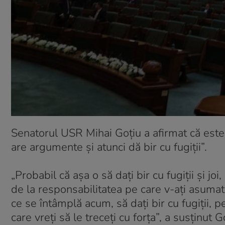
Senatorul USR Mihai Goţiu a afirmat că este 
are argumente şi atunci dă bir cu fugiţii”.
„Probabil că aşa o să daţi bir cu fugiţii şi jo
de la responsabilitatea pe care v-aţi asumat-
ce se întâmplă acum, să daţi bir cu fugiţii, 
care vreţi să le treceţi cu forţa”, a susţinut G