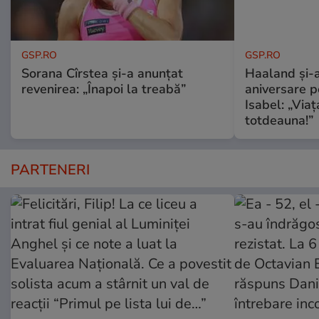
GSP.RO
GSP.RO
Sorana Cîrstea și-a anunțat
Haaland și-a
revenirea: „Înapoi la treabă”
aniversare pe
Isabel: „Via
totdeauna!”
PARTENERI