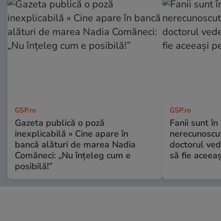
GSP.ro
GSP.ro
Gazeta publică o poză
Fanii sunt în 
inexplicabilă » Cine apare în
nerecunoscut
bancă alături de marea Nadia
doctorul ved
Comăneci: „Nu înțeleg cum e
să fie aceea
posibilă!”