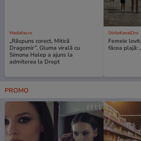
Mediafax.ro
StirileKanalD.ro
„Răspuns corect, Mitică
Femeie lovit
Dragomir”. Gluma virală cu
făcea plajă: „
Simona Halep a ajuns la
admiterea la Drept
PROMO