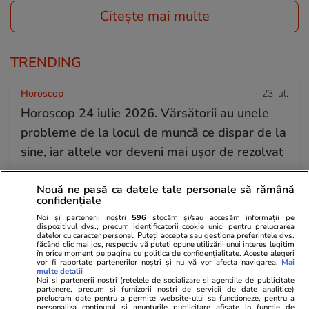
Citește mai multe
TRENDING
Horoscop
23 iul.
Horoscop 24 iulie 2026. Vărsătorii au unele
probleme de la locul de muncă ce dispar de la
sine, iar altele vor deveni mai ușor de rezolvat
Nouă ne pasă ca datele tale personale să rămână
Știri România
23 iul.
confidențiale
Rezultatele loto din 23 iulie 2026. Numerele
Noi și partenerii noștri
596
stocăm și/sau accesăm informații pe
dispozitivul dvs., precum identificatorii cookie unici pentru prelucrarea
câștigătoare extrase joi
datelor cu caracter personal. Puteți accepta sau gestiona preferințele dvs.
făcând clic mai jos, respectiv vă puteți opune utilizării unui interes legitim
în orice moment pe pagina cu politica de confidențialitate. Aceste alegeri
vor fi raportate partenerilor noștri și nu vă vor afecta navigarea.
Mai
multe detalii
Știri România
23 iul.
Noi si partenerii nostri (retelele de socializare si agentiile de publicitate
partenere, precum si furnizorii nostri de servicii de date analitice)
Reportaj de la cavoul Sfântului Preot
prelucram date pentru a permite website-ului sa functioneze, pentru a
personaliza continutul si anunturile publicitare afisate in functie de