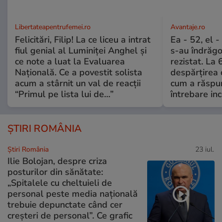
Libertateapentrufemei.ro
Avantaje.ro
Felicitări, Filip! La ce liceu a intrat
Ea - 52, el 
fiul genial al Luminiței Anghel și
s-au îndrăgos
ce note a luat la Evaluarea
rezistat. La 
Națională. Ce a povestit solista
despărțirea 
acum a stârnit un val de reacții
cum a răspu
“Primul pe lista lui de…”
întrebare i
ȘTIRI ROMÂNIA
Știri România
23 iul.
Ilie Bolojan, despre criza
posturilor din sănătate:
„Spitalele cu cheltuieli de
personal peste media națională
trebuie depunctate când cer
creșteri de personal”. Ce grafic