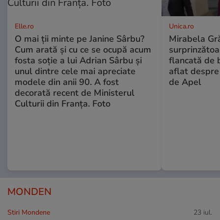
Elle.ro
Unica.ro
O mai ții minte pe Janine Sârbu?
Mirabela Gră
Cum arată și cu ce se ocupă acum
surprinzătoar
fosta soție a lui Adrian Sârbu și
flancată de 
unul dintre cele mai apreciate
aflat despre
modele din anii 90. A fost
de Apel
decorată recent de Ministerul
Culturii din Franța. Foto
MONDEN
Stiri Mondene
23 iul.