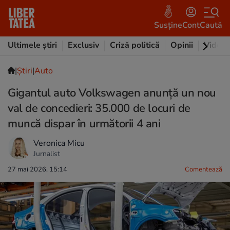
Susține
Cont
Caută
Ultimele știri
Exclusiv
Criză politică
Opinii
Video
|
Ştiri
|
Auto
Gigantul auto Volkswagen anunță un nou
val de concedieri: 35.000 de locuri de
muncă dispar în următorii 4 ani
Veronica Micu
Jurnalist
27 mai 2026, 15:14
Comentează