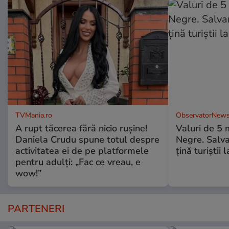
TVMania.ro
ObservatorNews
A rupt tăcerea fără nicio rușine!
Valuri de 5 m
Daniela Crudu spune totul despre
Negre. Salva
activitatea ei de pe platformele
ţină turiştii 
pentru adulți: „Fac ce vreau, e
wow!”
PARTENERI