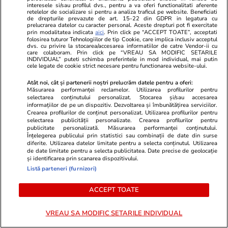
Mărturisitor și legionar la tinerețe Ilie
interesele si/sau profilul dvs., pentru a va oferi functionalitati aferente
retelelor de socializare si pentru a analiza traficul pe website. Beneficiati
Lăcătușu, unde Icoana Arhanghelul Mihail,
de drepturile prevazute de art. 15-22 din GDPR in legatura cu
prelucrarea datelor cu caracter personal. Aceste drepturi pot fi exercitate
simbolul mișcării, a însuflețit pelerinii
prin modalitatea indicata
aici
. Prin click pe “ACCEPT TOATE”, acceptati
folosirea tuturor Tehnologiilor de tip Cookie, care implica inclusiv acceptul
dvs. cu privire la stocarea/accesarea informatiilor de catre Vendor-ii cu
care colaboram. Prin click pe “VREAU SA MODIFIC SETARILE
INDIVIDUAL” puteti schimba preferintele in mod individual, mai putin
Știri Externe
23 iul.
cele legate de cookie strict necesare pentru functionarea website-ului.
Directorul organizației de sinucidere asistată
Atât noi, cât și partenerii noștri prelucrăm datele pentru a oferi:
Măsurarea performanței reclamelor. Utilizarea profilurilor pentru
Exit a murit la peste 3.000 de metri altitudine
selectarea conținutului personalizat. Stocarea și/sau accesarea
informațiilor de pe un dispozitiv. Dezvoltarea și îmbunătățirea serviciilor.
pe Muntele Fuji
Crearea profilurilor de conținut personalizat. Utilizarea profilurilor pentru
selectarea publicității personalizate. Crearea profilurilor pentru
publicitate personalizată. Măsurarea performanței conținutului.
Înțelegerea publicului prin statistici sau combinații de date din surse
diferite. Utilizarea datelor limitate pentru a selecta conținutul. Utilizarea
de date limitate pentru a selecta publicitatea. Date precise de geolocație
și identificarea prin scanarea dispozitivului.
Listă parteneri (furnizori)
ACCEPT TOATE
VREAU SA MODIFIC SETARILE INDIVIDUAL