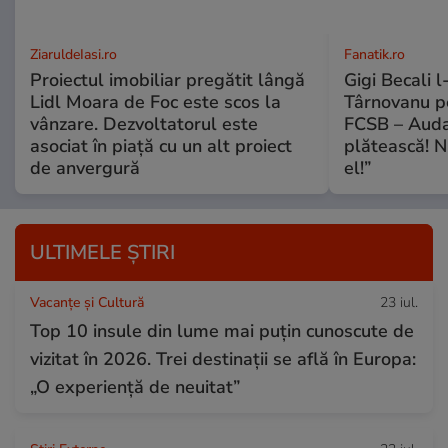
ZiaruldeIasi.ro
Fanatik.ro
Proiectul imobiliar pregătit lângă
Gigi Becali l
Lidl Moara de Foc este scos la
Târnovanu pe
vânzare. Dezvoltatorul este
FCSB – Auda
asociat în piață cu un alt proiect
plătească! N
de anvergură
el!”
ULTIMELE ȘTIRI
Vacanțe și Cultură
23 iul.
Top 10 insule din lume mai puțin cunoscute de
vizitat în 2026. Trei destinații se află în Europa:
„O experiență de neuitat”