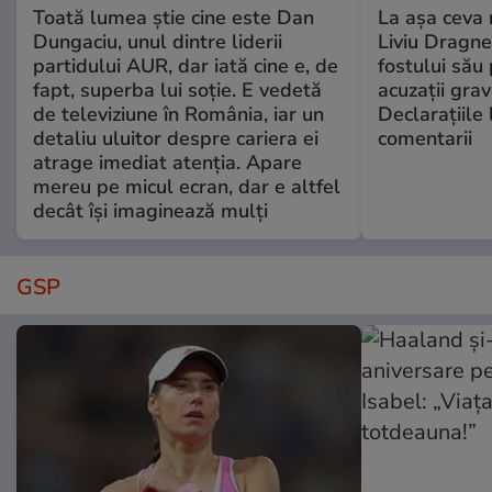
Toată lumea știe cine este Dan
La așa ceva 
Dungaciu, unul dintre liderii
Liviu Dragne
partidului AUR, dar iată cine e, de
fostului său 
fapt, superba lui soție. E vedetă
acuzații grav
de televiziune în România, iar un
Declarațiile 
detaliu uluitor despre cariera ei
comentarii
atrage imediat atenția. Apare
mereu pe micul ecran, dar e altfel
decât își imaginează mulți
GSP