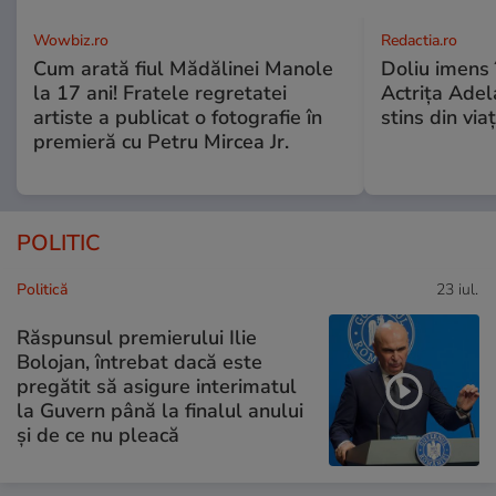
Wowbiz.ro
Redactia.ro
Cum arată fiul Mădălinei Manole
Doliu imens 
la 17 ani! Fratele regretatei
Actrița Adel
artiste a publicat o fotografie în
stins din via
premieră cu Petru Mircea Jr.
POLITIC
Politică
23 iul.
Răspunsul premierului Ilie
Bolojan, întrebat dacă este
pregătit să asigure interimatul
la Guvern până la finalul anului
și de ce nu pleacă