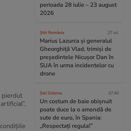
perioada 28 iulie – 23 august
2026
Știri România
27 iul.
Marius Lazurca și generalul
Gheorghiță Vlad, trimiși de
președintele Nicușor Dan în
SUA în urma incidentelor cu
drone
Știri Externe
07:40
 pierdut
Un costum de baie obișnuit
tificial”,
poate duce la o amendă de
sute de euro, în Spania:
ondițiile
„Respectați regula!”