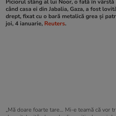
Piciorul stâng al lui Noor, o fată în vârst
când casa ei din Jabalia, Gaza, a fost lovi
drept, fixat cu o bară metalică grea și pat
joi, 4 ianuarie,
Reuters
.
„Mă doare foarte tare… Mi-e teamă că vor treb