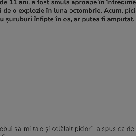
ă de 11 ani, a fost smuls aproape în întregime
tă de o explozie în luna octombrie. Acum, pici
ru șuruburi înfipte în os, ar putea fi amputat,
ui să-mi taie și celălalt picior”, a spus ea de