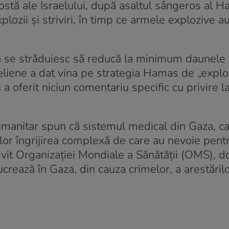
ostă ale Israelului, după asaltul sângeros al 
ozii și striviri, în timp ce armele explozive au
r că se străduiesc să reducă la minimum daunele
raeliene a dat vina pe strategia Hamas de „explo
u a oferit niciun comentariu specific cu privire la
i umanitar spun că sistemul medical din Gaza, ca
ilor îngrijirea complexă de care au nevoie pentr
rivit Organizației Mondiale a Sănătății (OMS), 
lucrează în Gaza, din cauza crimelor, a arestăril