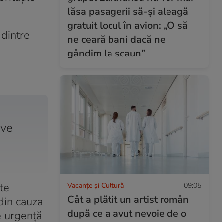
lăsa pasagerii să-și aleagă
gratuit locul în avion: „O să
 dintre
ne ceară bani dacă ne
gândim la scaun”
ive
te
Vacanțe și Cultură
09:05
Cât a plătit un artist român
din cauza
după ce a avut nevoie de o
e urgență