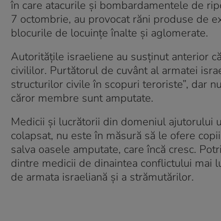
în care atacurile și bombardamentele de rip
7 octombrie, au provocat răni produse de expl
blocurile de locuințe înalte și aglomerate.
Autoritățile israeliene au susținut anterio
civililor. Purtătorul de cuvânt al armatei is
structurilor civile în scopuri teroriste”, dar n
căror membre sunt amputate.
Medicii și lucrătorii din domeniul ajutorulu
colapsat, nu este în măsură să le ofere copi
salva oasele amputate, care încă cresc. Pot
dintre medicii de dinaintea conflictului mai 
de armata israeliană și a strămutărilor.