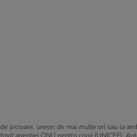
 de picioare, uneori de mai multe ori sau la a
potrivit agenției ONU pentru copii (UNICEF). Auto