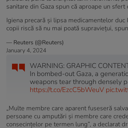
sanitare din Gaza spun că aproape un sfert di
Igiena precară și lipsa medicamentelor duc la
copii riscă să nu mai poată supraviețui, spun
— Reuters (@Reuters)
January 4, 2024
WARNING: GRAPHIC CONTEN
In bombed-out Gaza, a generatio
weapons tear through densely pa
https://t.co/EzcC5bWeuV
pic.tw
„Multe membre care aparent fuseseră salvat
persoane cu amputări și membre care credem
consecințelor pe termen lung”, a declarat d