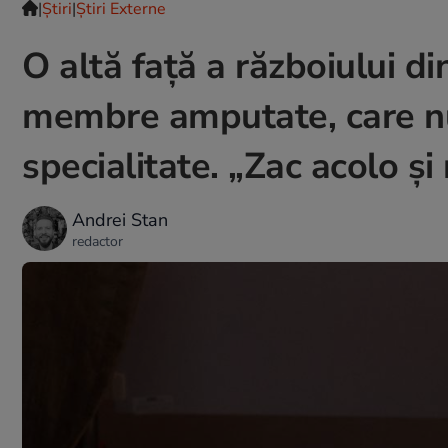
|
Ştiri
|
Știri Externe
O altă față a războiului d
membre amputate, care nu 
specialitate. „Zac acolo și
Andrei Stan
redactor