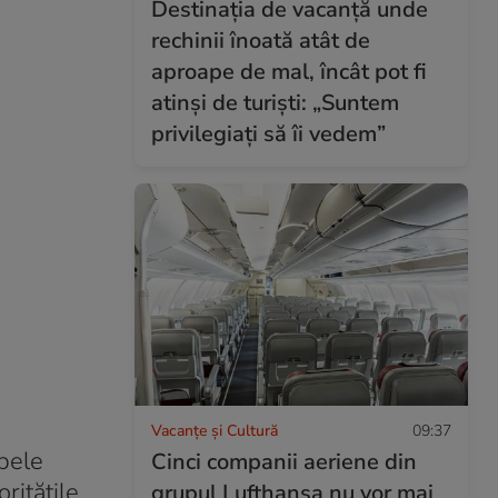
Destinația de vacanță unde
rechinii înoată atât de
aproape de mal, încât pot fi
atinși de turiști: „Suntem
privilegiați să îi vedem”
Vacanțe și Cultură
09:37
mbele
Cinci companii aeriene din
ritățile
grupul Lufthansa nu vor mai