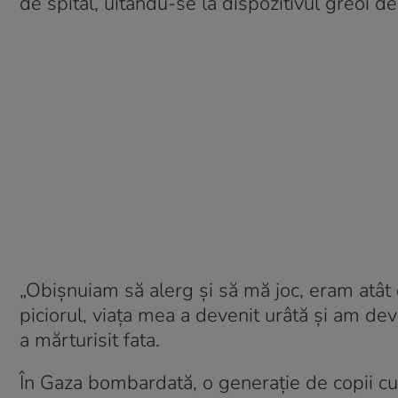
de spital, uitându-se la dispozitivul greoi de
„Obișnuiam să alerg și să mă joc, eram atât
piciorul, viața mea a devenit urâtă și am deve
a mărturisit fata.
În Gaza bombardată, o generație de copii cu