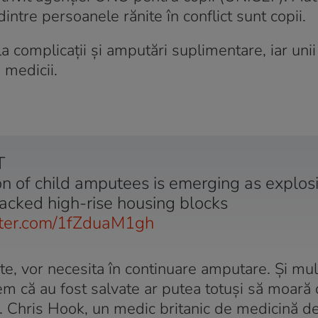
ntre persoanele rănite în conflict sunt copii.
 complicații și amputări suplimentare, iar unii
 medicii.
T
n of child amputees is emerging as explos
cked high-rise housing blocks
itter.com/1fZduaM1gh
e, vor necesita în continuare amputare. Și mul
 că au fost salvate ar putea totuși să moară 
r. Chris Hook, un medic britanic de medicină d