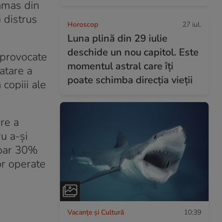
Hamas din
 distrus
Horoscop
27 iul.
Luna plină din 29 iulie
deschide un nou capitol. Este
 provocate
momentul astral care îți
atare a
poate schimba direcția vieții
 copiii ale
re a
u a-și
doar 30%
or operate
Vacanțe și Cultură
10:39