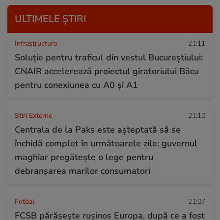
ULTIMELE ȘTIRI
Infrastructura
21:11
Soluție pentru traficul din vestul Bucureștiului:
CNAIR accelerează proiectul giratoriului Bâcu
pentru conexiunea cu A0 și A1
Știri Externe
21:10
Centrala de la Paks este așteptată să se
închidă complet în următoarele zile: guvernul
maghiar pregătește o lege pentru
debranșarea marilor consumatori
Fotbal
21:07
FCSB părăsește rușinos Europa, după ce a fost