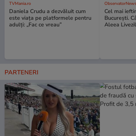
TVMania.ro
ObservatorNews
Daniela Crudu a dezvăluit cum
Cel mai ieft
este viața pe platformele pentru
Bucureşti. C
adulți: „Fac ce vreau”
Aleea Livezil
PARTENERI