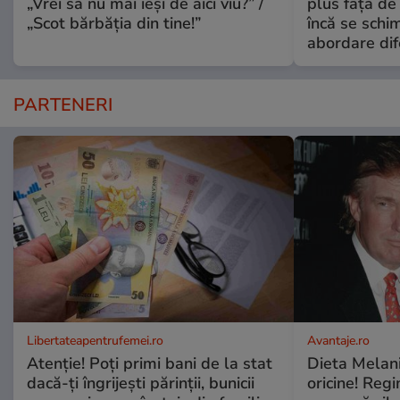
„Vrei să nu mai ieși de aici viu?” /
plus față de
„Scot bărbăția din tine!”
încă se schi
abordare dif
PARTENERI
Libertateapentrufemei.ro
Avantaje.ro
Atenție! Poți primi bani de la stat
Dieta Melan
dacă-ți îngrijești părinții, bunicii
oricine! Regi