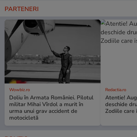
PARTENERI
Wowbiz.ro
Redactia.ro
Doliu în Armata României. Pilotul
Atentie! Augu
militar Mihai Vîrdol a murit în
deschide dr
urma unui grav accident de
Zodiile care 
motocicletă