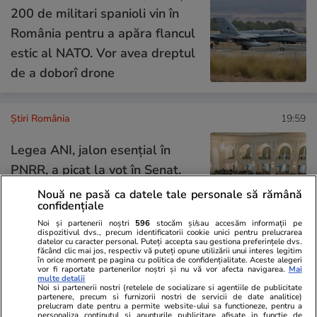
200 de militari spanioli vin în
România pentru a apăra flancul
estic al NATO. Vor avea dreptul
de a doborî drone
Știri România
19:59
Legea ANI, jalon esențial în
PNRR, a picat la vot în Senat.
Ce se întâmplă cu cele 770 de
Nouă ne pasă ca datele tale personale să rămână
confidențiale
milioane de euro
Noi și partenerii noștri
596
stocăm și/sau accesăm informații pe
dispozitivul dvs., precum identificatorii cookie unici pentru prelucrarea
datelor cu caracter personal. Puteți accepta sau gestiona preferințele dvs.
făcând clic mai jos, respectiv vă puteți opune utilizării unui interes legitim
în orice moment pe pagina cu politica de confidențialitate. Aceste alegeri
Știri România
19:12
vor fi raportate partenerilor noștri și nu vă vor afecta navigarea.
Mai
multe detalii
Debitul Dunării la intrarea în
Noi si partenerii nostri (retelele de socializare si agentiile de publicitate
partenere, precum si furnizorii nostri de servicii de date analitice)
țară se apropie de minimumul
prelucram date pentru a permite website-ului sa functioneze, pentru a
personaliza continutul si anunturile publicitare afisate in functie de