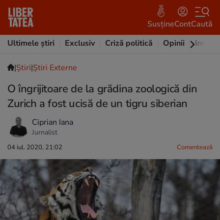
Susține
Cont
Caută
Ultimele știri
Exclusiv
Criză politică
Opinii
Intervi
|
Ştiri
|
Știri Externe
O îngrijitoare de la grădina zoologică din
Zurich a fost ucisă de un tigru siberian
Ciprian Iana
Jurnalist
04 iul. 2020, 21:02
Comentează