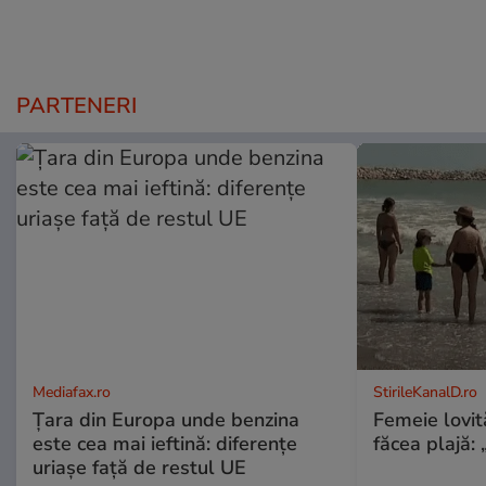
PARTENERI
Mediafax.ro
StirileKanalD.ro
Țara din Europa unde benzina
Femeie lovit
este cea mai ieftină: diferențe
făcea plajă: „
uriașe față de restul UE