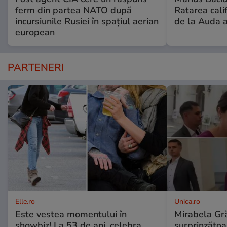
ferm din partea NATO după
Ratarea califi
incursiunile Rusiei în spațiul aerian
de la Auda a
european
PARTENERI
Elle.ro
Unica.ro
Este vestea momentului în
Mirabela Gră
showbiz! La 53 de ani, celebra
surprinzătoar