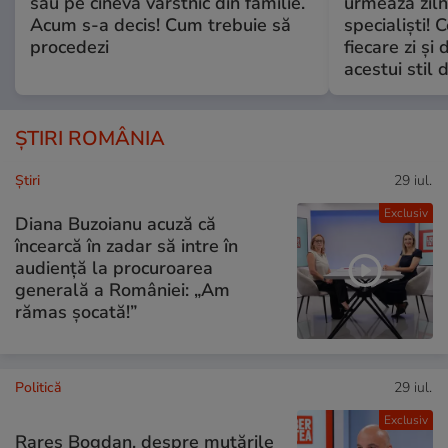
sau pe cineva vârstnic din familie.
urmează zilni
Acum s-a decis! Cum trebuie să
specialiști! 
procedezi
fiecare zi și 
acestui stil 
ȘTIRI ROMÂNIA
Ştiri
29 iul.
Exclusiv
Diana Buzoianu acuză că
încearcă în zadar să intre în
audiență la procuroarea
generală a României: „Am
rămas șocată!”
Politică
29 iul.
Exclusiv
Rareș Bogdan, despre mutările