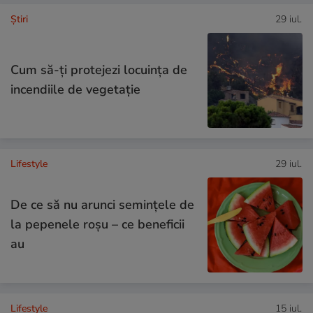
Ştiri
29 iul.
Cum să-ți protejezi locuința de
incendiile de vegetație
Lifestyle
29 iul.
De ce să nu arunci semințele de
la pepenele roșu – ce beneficii
au
Lifestyle
15 iul.