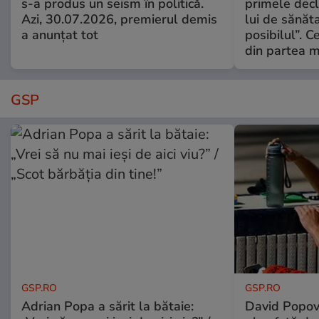
s-a produs un seism în politică.
primele decl
Azi, 30.07.2026, premierul demis
lui de sănăta
a anunțat tot
posibilul”. C
din partea m
GSP
GSP.RO
GSP.RO
Adrian Popa a sărit la bătaie:
David Popovi