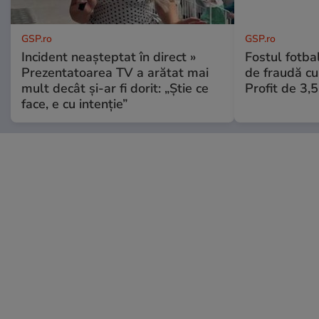
GSP.ro
GSP.ro
Incident neașteptat în direct »
Fostul fotba
Prezentatoarea TV a arătat mai
de fraudă cu 
mult decât și-ar fi dorit: „Știe ce
Profit de 3,
face, e cu intenție”