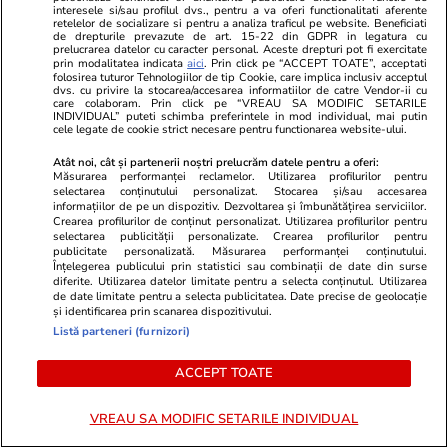
istoric, înregistrat acum 41 de
interesele si/sau profilul dvs., pentru a va oferi functionalitati aferente
retelelor de socializare si pentru a analiza traficul pe website. Beneficiati
de drepturile prevazute de art. 15-22 din GDPR in legatura cu
ani: secetă hidrologică în 5
prelucrarea datelor cu caracter personal. Aceste drepturi pot fi exercitate
prin modalitatea indicata
aici
. Prin click pe “ACCEPT TOATE”, acceptati
regiuni din România
folosirea tuturor Tehnologiilor de tip Cookie, care implica inclusiv acceptul
dvs. cu privire la stocarea/accesarea informatiilor de catre Vendor-ii cu
care colaboram. Prin click pe “VREAU SA MODIFIC SETARILE
INDIVIDUAL” puteti schimba preferintele in mod individual, mai putin
cele legate de cookie strict necesare pentru functionarea website-ului.
Știri România
19:02
Violențe la protestul
Atât noi, cât și partenerii noștri prelucrăm datele pentru a oferi:
Măsurarea performanței reclamelor. Utilizarea profilurilor pentru
fermierilor, în fața sediului
selectarea conținutului personalizat. Stocarea și/sau accesarea
informațiilor de pe un dispozitiv. Dezvoltarea și îmbunătățirea serviciilor.
ANSVSA. Ce s-a stabilit la
Crearea profilurilor de conținut personalizat. Utilizarea profilurilor pentru
selectarea publicității personalizate. Crearea profilurilor pentru
discuțiile cu Guvernul. Tanczos
publicitate personalizată. Măsurarea performanței conținutului.
Înțelegerea publicului prin statistici sau combinații de date din surse
Barna anunță că se vor lua
diferite. Utilizarea datelor limitate pentru a selecta conținutul. Utilizarea
de date limitate pentru a selecta publicitatea. Date precise de geolocație
măsuri în privința conducerii
și identificarea prin scanarea dispozitivului.
ANSVSA
Listă parteneri (furnizori)
ACCEPT TOATE
Opinii
07:30
VREAU SA MODIFIC SETARILE INDIVIDUAL