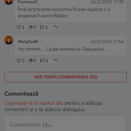
Frumosul1
14.12.2023, 17:39
Încă se ține bine economia Rusiei după ce s a
angrenat în acest Război
1
7
1
MistyDo49
14.12.2023, 17:54
No coment.... Ca pe vremea lui Ceaușescu...
2
0
3
VEZI TOATE COMENTARIILE (31)
Comentează
Loghează-te în contul tău
pentru a adăuga
comentarii și a te alătura dialogului.