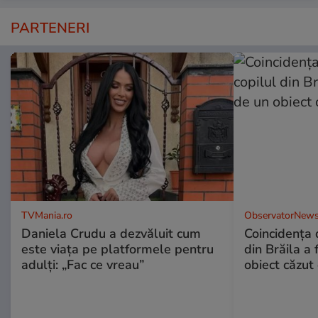
PARTENERI
TVMania.ro
ObservatorNews
Daniela Crudu a dezvăluit cum
Coincidența d
este viața pe platformele pentru
din Brăila a 
adulți: „Fac ce vreau”
obiect căzut 