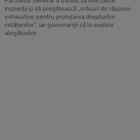
Parchetul General a trebuit să efectueze
inspecții și să pregătească „măsuri de răspuns
exhaustive pentru protejarea drepturilor
cetățenilor”, iar guvernanții să le explice
alegătorilor.