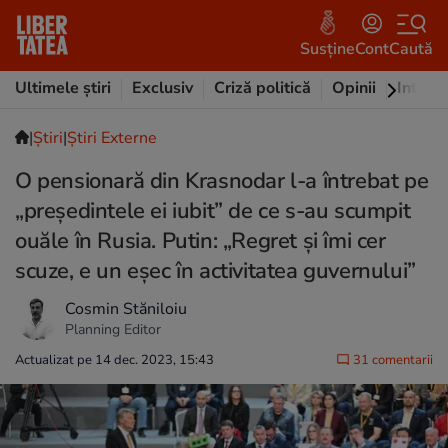
Susține
Cont
Caută
Ultimele știri
Exclusiv
Criză politică
Opinii
Intervi
|
Ştiri
|
Știri Externe
O pensionară din Krasnodar l-a întrebat pe
„președintele ei iubit” de ce s-au scumpit
ouăle în Rusia. Putin: „Regret și îmi cer
scuze, e un eșec în activitatea guvernului”
Cosmin Stăniloiu
Planning Editor
Actualizat pe 14 dec. 2023, 15:43
31 comentarii