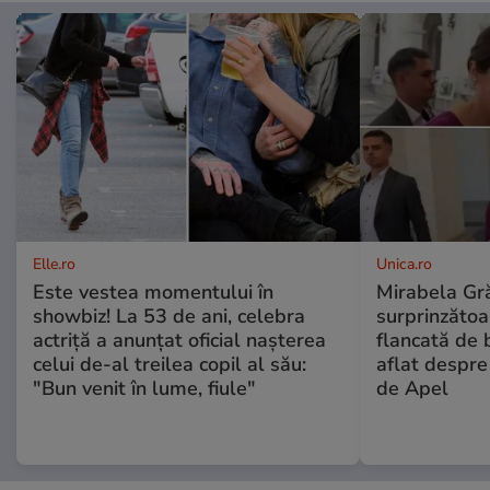
Elle.ro
Unica.ro
Este vestea momentului în
Mirabela Gră
showbiz! La 53 de ani, celebra
surprinzătoar
actriță a anunțat oficial nașterea
flancată de 
celui de-al treilea copil al său:
aflat despre
"Bun venit în lume, fiule"
de Apel