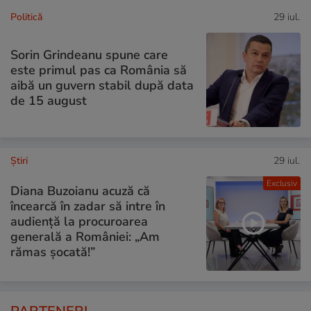
Politică
29 iul.
Sorin Grindeanu spune care
este primul pas ca România să
aibă un guvern stabil după data
de 15 august
Ştiri
29 iul.
Exclusiv
Diana Buzoianu acuză că
încearcă în zadar să intre în
audiență la procuroarea
generală a României: „Am
rămas șocată!”