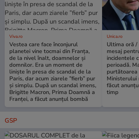
Viva.ro
Unica.ro
Vestea care face înconjurul
Ultima oră /
planetei vine tocmai din Franța,
mesaj pentr
de la nivel înalt, doamnelor și
incidentele 
domnilor. Era un moment de
perioadă. Ma
liniște în presa de scandal de la
purtătoarea 
Paris, dar acum ziarele ”fierb” pur
Ministerului
și simplu. După un scandal imens,
făcut anunțu
Brigitte Macron, Prima Doamnă a
timp
Franței, a făcut anunțul bombă
GSP