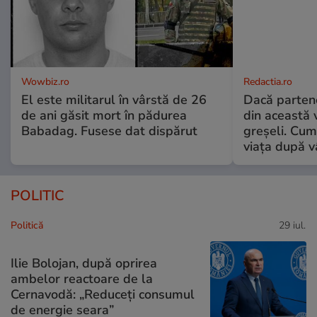
Wowbiz.ro
Redactia.ro
El este militarul în vârstă de 26
Dacă parten
de ani găsit mort în pădurea
din această v
Babadag. Fusese dat dispărut
greșeli. Cum 
viața după v
POLITIC
Politică
29 iul.
Ilie Bolojan, după oprirea
ambelor reactoare de la
Cernavodă: „Reduceți consumul
de energie seara”