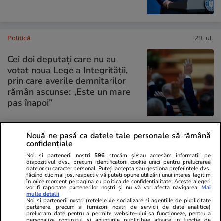
Politică
29 iul.
Cei doi deputați care nu au
votat noua Lege a Integrității,
prin care averile demnitarilor
rămân ascunse: „Este un mare
pas înapoi”
Nouă ne pasă ca datele tale personale să rămână
confidențiale
PARTENERI
Noi și partenerii noștri
596
stocăm și/sau accesăm informații pe
dispozitivul dvs., precum identificatorii cookie unici pentru prelucrarea
datelor cu caracter personal. Puteți accepta sau gestiona preferințele dvs.
făcând clic mai jos, respectiv vă puteți opune utilizării unui interes legitim
în orice moment pe pagina cu politica de confidențialitate. Aceste alegeri
vor fi raportate partenerilor noștri și nu vă vor afecta navigarea.
Mai
multe detalii
Noi si partenerii nostri (retelele de socializare si agentiile de publicitate
partenere, precum si furnizorii nostri de servicii de date analitice)
prelucram date pentru a permite website-ului sa functioneze, pentru a
personaliza continutul si anunturile publicitare afisate in functie de