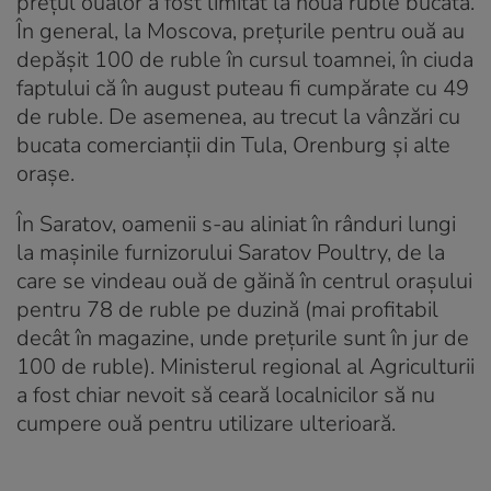
prețul ouălor a fost limitat la nouă ruble bucata.
În general, la Moscova, prețurile pentru ouă au
depășit 100 de ruble în cursul toamnei, în ciuda
faptului că în august puteau fi cumpărate cu 49
de ruble. De asemenea, au trecut la vânzări cu
bucata comercianții din Tula, Orenburg și alte
orașe.
În Saratov, oamenii s-au aliniat în rânduri lungi
la mașinile furnizorului Saratov Poultry, de la
care se vindeau ouă de găină în centrul orașului
pentru 78 de ruble pe duzină (mai profitabil
decât în ​​magazine, unde prețurile sunt în jur de
100 de ruble). Ministerul regional al Agriculturii
a fost chiar nevoit să ceară localnicilor să nu
cumpere ouă pentru utilizare ulterioară.