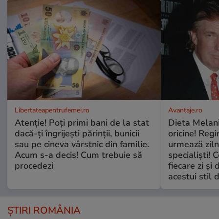
Libertateapentrufemei.ro
Avantaje.ro
Atenție! Poți primi bani de la stat
Dieta Melan
dacă-ți îngrijești părinții, bunicii
oricine! Regi
sau pe cineva vârstnic din familie.
urmează zilni
Acum s-a decis! Cum trebuie să
specialiști! 
procedezi
fiecare zi și 
acestui stil 
ȘTIRI ROMÂNIA