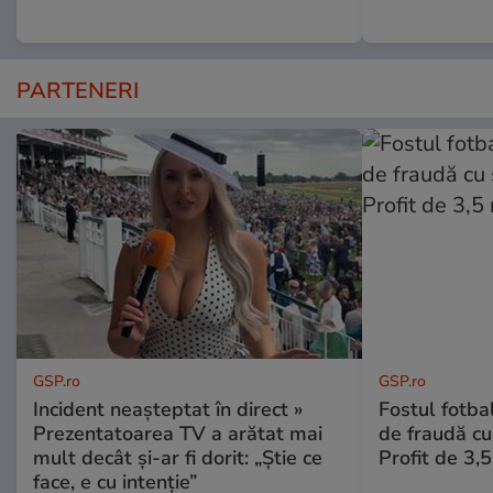
PARTENERI
GSP.ro
GSP.ro
Incident neașteptat în direct »
Fostul fotba
Prezentatoarea TV a arătat mai
de fraudă cu 
mult decât și-ar fi dorit: „Știe ce
Profit de 3,
face, e cu intenție”