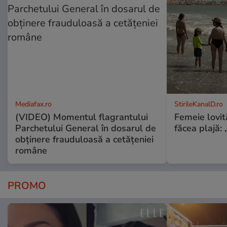
Mediafax.ro
StirileKanalD.ro
(VIDEO) Momentul flagrantului
Femeie lovit
Parchetului General în dosarul de
făcea plajă: „
obținere frauduloasă a cetățeniei
române
PROMO