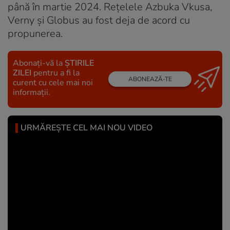
până în martie 2024. Rețelele Azbuka Vkusa,
Verny și Globus au fost deja de acord cu
propunerea.
Abonați-vă la
ȘTIRILE
ZILEI
pentru a fi la
ABONEAZĂ-TE
curent cu cele mai noi
informații.
URMĂREȘTE CEL MAI NOU VIDEO