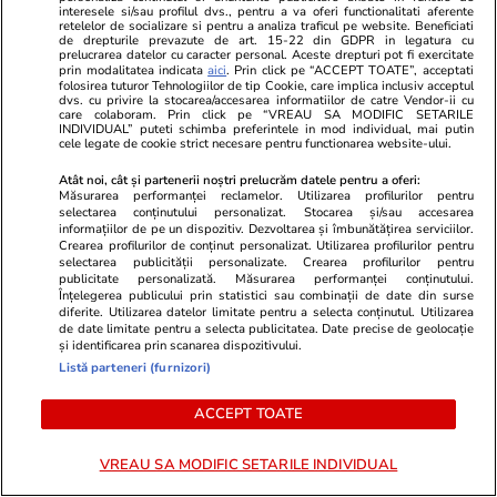
interesele si/sau profilul dvs., pentru a va oferi functionalitati aferente
retelelor de socializare si pentru a analiza traficul pe website. Beneficiati
de drepturile prevazute de art. 15-22 din GDPR in legatura cu
prelucrarea datelor cu caracter personal. Aceste drepturi pot fi exercitate
prin modalitatea indicata
aici
. Prin click pe “ACCEPT TOATE”, acceptati
folosirea tuturor Tehnologiilor de tip Cookie, care implica inclusiv acceptul
dvs. cu privire la stocarea/accesarea informatiilor de catre Vendor-ii cu
care colaboram. Prin click pe “VREAU SA MODIFIC SETARILE
ZiaruldeIasi.ro
Fanatik.ro
INDIVIDUAL” puteti schimba preferintele in mod individual, mai putin
cele legate de cookie strict necesare pentru functionarea website-ului.
Delta urbană de la Iași ar urma
Încasări reco
să dreneze 36,5 milioane de lei.
Craiova dup
Atât noi, cât și partenerii noștri prelucrăm datele pentru a oferi:
Studiul de fezabilitate este gata,
complet din 
Măsurarea performanței reclamelor. Utilizarea profilurilor pentru
selectarea conținutului personalizat. Stocarea și/sau accesarea
iar consilierii locali sunt chemați
bilete vându
informațiilor de pe un dispozitiv. Dezvoltarea și îmbunătățirea serviciilor.
să aprobe investiția
Crearea profilurilor de conținut personalizat. Utilizarea profilurilor pentru
selectarea publicității personalizate. Crearea profilurilor pentru
publicitate personalizată. Măsurarea performanței conținutului.
Înțelegerea publicului prin statistici sau combinații de date din surse
diferite. Utilizarea datelor limitate pentru a selecta conținutul. Utilizarea
de date limitate pentru a selecta publicitatea. Date precise de geolocație
ULTIMELE ȘTIRI
și identificarea prin scanarea dispozitivului.
Listă parteneri (furnizori)
Știri Locale
29 iul.
ACCEPT TOATE
O femeie a rămas încarcerată în mașina lovită
de trenul Timișoara-Mangalia şi a fost
VREAU SA MODIFIC SETARILE INDIVIDUAL
resuscitată