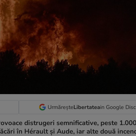
Urmărește
Libertatea
in Google Dis
rovoace distrugeri semnificative, peste 1.00
ăcări în Hérault și Aude, iar alte două incend