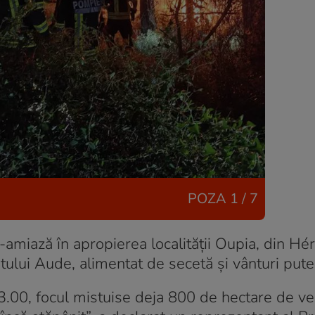
POZA
1 / 7
amiază în apropierea localității Oupia, din Hér
lui Aude, alimentat de secetă și vânturi pute
3.00, focul mistuise deja 800 de hectare de ve