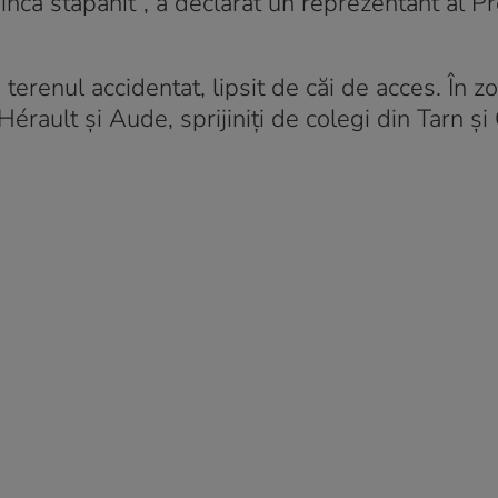
încă stăpânit”, a declarat un reprezentant al Pre
erenul accidentat, lipsit de căi de acces. În z
rault și Aude, sprijiniți de colegi din Tarn și