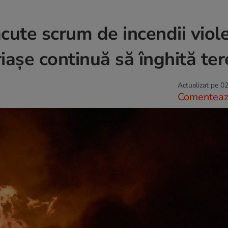
cute scrum de incendii viol
riașe continuă să înghită te
Actualizat pe 02
Comentea