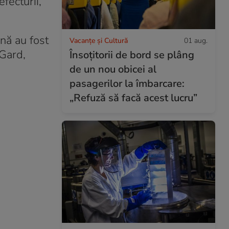
fecturii,
onă au fost
Vacanțe și Cultură
01 aug.
 Gard,
Însoțitorii de bord se plâng
de un nou obicei al
pasagerilor la îmbarcare:
„Refuză să facă acest lucru”