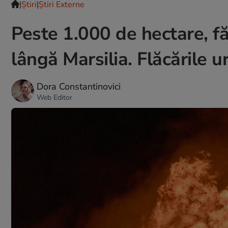
|
Ştiri
|
Știri Externe
Peste 1.000 de hectare, fă
lângă Marsilia. Flăcările u
Dora Constantinovici
Web Editor