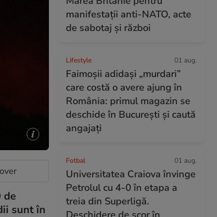
Marea Britanie pentru
manifestații anti-NATO, acte
de sabotaj și război
Lifestyle
01 aug.
Faimoșii adidași „murdari”
care costă o avere ajung în
România: primul magazin se
deschide în București și caută
angajați
Fotbal
01 aug.
cover
Universitatea Craiova învinge
Petrolul cu 4-0 în etapa a
0 de
treia din Superligă.
ii sunt în
Deschidere de scor în