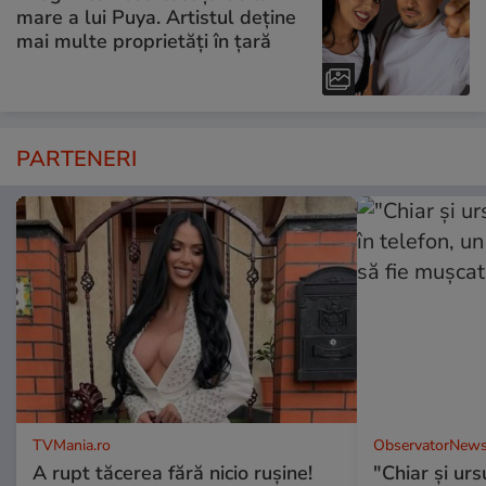
mare a lui Puya. Artistul deține
mai multe proprietăți în țară
PARTENERI
TVMania.ro
ObservatorNews
A rupt tăcerea fără nicio rușine!
"Chiar și urs