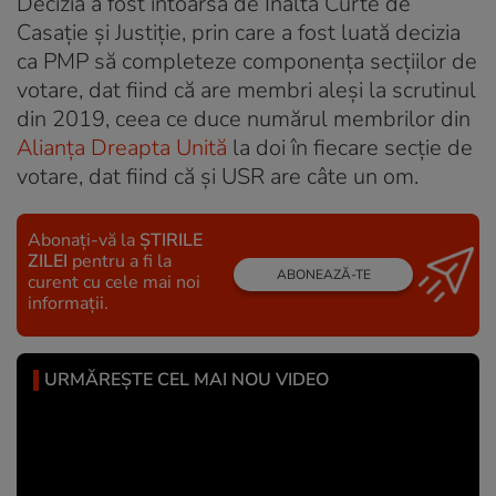
Decizia a fost întoarsă de Înalta Curte de
Casație și Justiție, prin care a fost luată decizia
ca PMP să completeze componența secțiilor de
votare, dat fiind că are membri aleși la scrutinul
din 2019, ceea ce duce numărul membrilor din
Alianța Dreapta Unită
la doi în fiecare secție de
votare, dat fiind că și USR are câte un om.
Abonați-vă la
ȘTIRILE
ZILEI
pentru a fi la
ABONEAZĂ-TE
curent cu cele mai noi
informații.
URMĂREȘTE CEL MAI NOU VIDEO