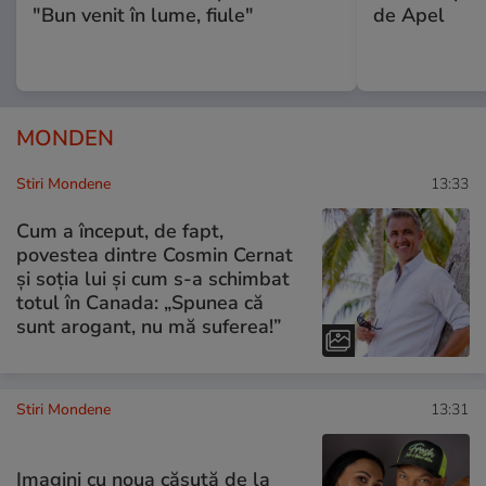
"Bun venit în lume, fiule"
de Apel
MONDEN
Stiri Mondene
13:33
Cum a început, de fapt,
povestea dintre Cosmin Cernat
și soția lui și cum s-a schimbat
totul în Canada: „Spunea că
sunt arogant, nu mă suferea!”
Stiri Mondene
13:31
Imagini cu noua căsuță de la