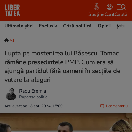
Susține
Cont
Caută
Ultimele știri
Exclusiv
Criză politică
Opinii
Intervi
|
Ştiri
Lupta pe moștenirea lui Băsescu. Tomac
rămâne președintele PMP. Cum era să
ajungă partidul fără oameni în secțiile de
votare la alegeri
Radu Eremia
Reporter politic
Actualizat pe 18 apr. 2024, 15:00
1 comentariu