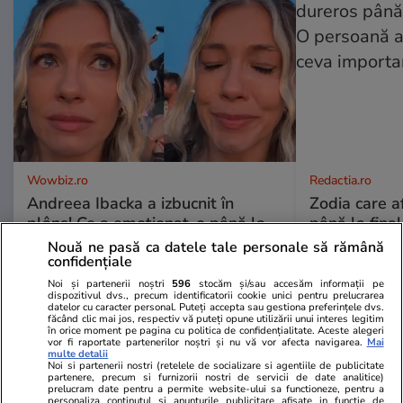
Wowbiz.ro
Redactia.ro
Andreea Ibacka a izbucnit în
Zodia care a
plâns! Ce a emoționat-o până la
până la fina
lacrimi pe vedetă: „Nu-mi mai e
persoană apr
Nouă ne pasă ca datele tale personale să rămână
rușine să fiu vulnerabilă”
ceva import
confidențiale
Noi și partenerii noștri
596
stocăm și/sau accesăm informații pe
dispozitivul dvs., precum identificatorii cookie unici pentru prelucrarea
datelor cu caracter personal. Puteți accepta sau gestiona preferințele dvs.
făcând clic mai jos, respectiv vă puteți opune utilizării unui interes legitim
în orice moment pe pagina cu politica de confidențialitate. Aceste alegeri
POLITIC
vor fi raportate partenerilor noștri și nu vă vor afecta navigarea.
Mai
multe detalii
Noi si partenerii nostri (retelele de socializare si agentiile de publicitate
partenere, precum si furnizorii nostri de servicii de date analitice)
Politică
06:21
prelucram date pentru a permite website-ului sa functioneze, pentru a
personaliza continutul si anunturile publicitare afisate in functie de