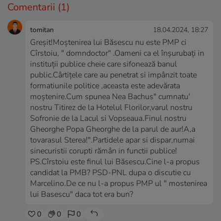
Comentarii
(1)
tomitan
18.04.2024, 18:27
Greșit!Moștenirea lui Băsescu nu este PMP ci
Cîrstoiu, " domndoctor" .Oameni ca el înșurubați in
instituții publice cheie care sifonează banul
public.Cârtițele care au penetrat si impânzit toate
formatiunile politice ,aceasta este adevărata
moștenire.Cum spunea Nea Bachus" cumnatu'
nostru Titirez de la Hotelul Florilor,varul nostru
Sofronie de la Lacul si Vopseaua.Finul nostru
Gheorghe Popa Gheorghe de la parul de aur!A,a
tovarasul Sterea!".Partidele apar si dispar,numai
sinecuristii corupti rămân in functii publice!
PS.Cîrstoiu este finul lui Băsescu.Cine l-a propus
candidat la PMB? PSD-PNL dupa o discutie cu
Marcelino.De ce nu l-a propus PMP ul " mostenirea
lui Basescu" daca tot era bun?
0
0
0