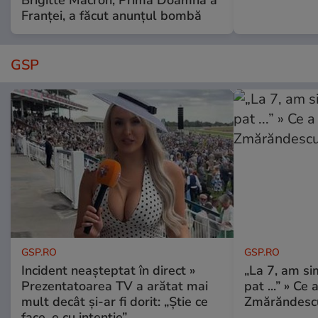
Brigitte Macron, Prima Doamnă a
Franței, a făcut anunțul bombă
GSP
GSP.RO
GSP.RO
Incident neașteptat în direct »
„La 7, am si
Prezentatoarea TV a arătat mai
pat ...” » Ce 
mult decât și-ar fi dorit: „Știe ce
Zmărăndescu
face, e cu intenție”