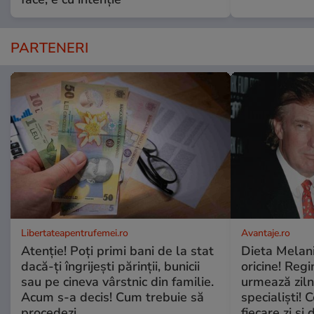
PARTENERI
Libertateapentrufemei.ro
Avantaje.ro
Atenție! Poți primi bani de la stat
Dieta Melan
dacă-ți îngrijești părinții, bunicii
oricine! Regi
sau pe cineva vârstnic din familie.
urmează zilni
Acum s-a decis! Cum trebuie să
specialiști! 
procedezi
fiecare zi și 