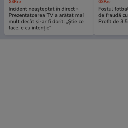
GSP.ro
GSP.ro
Incident neașteptat în direct »
Fostul fotba
Prezentatoarea TV a arătat mai
de fraudă cu 
mult decât și-ar fi dorit: „Știe ce
Profit de 3,
face, e cu intenție”