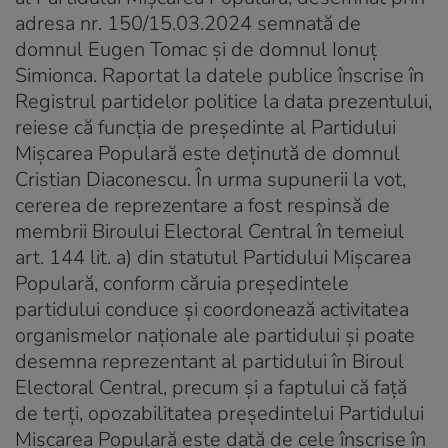
adresa nr. 150/15.03.2024 semnată de
domnul Eugen Tomac şi de domnul Ionuţ
Simionca. Raportat la datele publice înscrise în
Registrul partidelor politice la data prezentului,
reiese că funcţia de preşedinte al Partidului
Mişcarea Populară este deţinută de domnul
Cristian Diaconescu. În urma supunerii la vot,
cererea de reprezentare a fost respinsă de
membrii Biroului Electoral Central în temeiul
art. 144 lit. a) din statutul Partidului Mişcarea
Populară, conform căruia preşedintele
partidului conduce şi coordonează activitatea
organismelor naţionale ale partidului şi poate
desemna reprezentant al partidului în Biroul
Electoral Central, precum şi a faptului că faţă
de terţi, opozabilitatea preşedintelui Partidului
Mişcarea Populară este dată de cele înscrise în