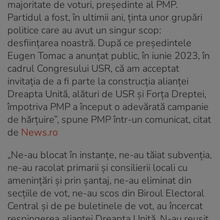
majoritate de voturi, preşedinte al PMP.
Partidul a fost, în ultimii ani, ţinta unor grupări
politice care au avut un singur scop:
desfiinţarea noastră. După ce preşedintele
Eugen Tomac a anunţat public, în iunie 2023, în
cadrul Congresului USR, că am acceptat
invitaţia de a fi parte la construcţia alianţei
Dreapta Unită, alături de USR şi Forţa Dreptei,
împotriva PMP a început o adevărată campanie
de hărţuire”, spune PMP într-un comunicat, citat
de
News.ro
„Ne-au blocat în instanţe, ne-au tăiat subvenţia,
ne-au racolat primarii şi consilierii locali cu
ameninţări şi prin şantaj, ne-au eliminat din
secţiile de vot, ne-au scos din Biroul Electoral
Central şi de pe buletinele de vot, au încercat
respingerea alianţei Dreapta Unită. N-au reuşit.