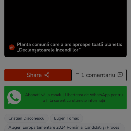
Planta comună care a ars aproape toată planeta:
„Declanșatoarele incendiilor”
Share
1 comentariu
Abonați-vă la canalul Libertatea de WhatsApp pentru
a fi la curent cu ultimele informații
Cristian Diaconescu
Eugen Tomac
Alegeri Europarlamentare 2024 România: Candidați și Proces