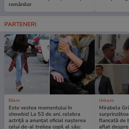
românilor
PARTENERI
Elle.ro
Unica.ro
Este vestea momentului în
Mirabela Gră
showbiz! La 53 de ani, celebra
surprinzătoar
actriță a anunțat oficial nașterea
flancată de 
celui de-al treilea copil al său:
aflat despre