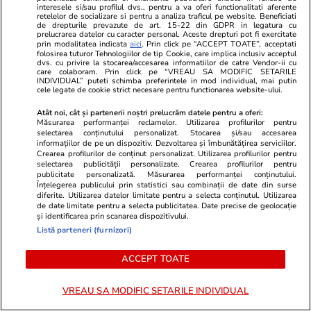
interesele si/sau profilul dvs., pentru a va oferi functionalitati aferente
retelelor de socializare si pentru a analiza traficul pe website. Beneficiati
Sorin Grindeanu anunță data la
de drepturile prevazute de art. 15-22 din GDPR in legatura cu
care România ar putea avea un
prelucrarea datelor cu caracter personal. Aceste drepturi pot fi exercitate
prin modalitatea indicata
aici
. Prin click pe “ACCEPT TOATE”, acceptati
nou Guvern: „Nu rămânem în
folosirea tuturor Tehnologiilor de tip Cookie, care implica inclusiv acceptul
dvs. cu privire la stocarea/accesarea informatiilor de catre Vendor-ii cu
acest blocaj”
care colaboram. Prin click pe “VREAU SA MODIFIC SETARILE
INDIVIDUAL” puteti schimba preferintele in mod individual, mai putin
cele legate de cookie strict necesare pentru functionarea website-ului.
Atât noi, cât și partenerii noștri prelucrăm datele pentru a oferi:
Măsurarea performanței reclamelor. Utilizarea profilurilor pentru
Politică
27 iul.
selectarea conținutului personalizat. Stocarea și/sau accesarea
informațiilor de pe un dispozitiv. Dezvoltarea și îmbunătățirea serviciilor.
Crearea profilurilor de conținut personalizat. Utilizarea profilurilor pentru
Parlamentul, somat să modifice
selectarea publicității personalizate. Crearea profilurilor pentru
Legea salarizării. Înalta Curte
publicitate personalizată. Măsurarea performanței conținutului.
Înțelegerea publicului prin statistici sau combinații de date din surse
de Casație și Justiție: „Serioase
diferite. Utilizarea datelor limitate pentru a selecta conținutul. Utilizarea
probleme de
de date limitate pentru a selecta publicitatea. Date precise de geolocație
constituționalitate”
și identificarea prin scanarea dispozitivului.
Listă parteneri (furnizori)
ACCEPT TOATE
PARTENERI
VREAU SA MODIFIC SETARILE INDIVIDUAL