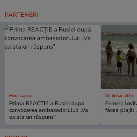
PARTENERI
Mediafax.ro
StirileKanalD.ro
Prima REACȚIE a Rusiei după
Femeie lovit
convocarea ambasadorului: „Va
făcea plajă: „
exista un răspuns”