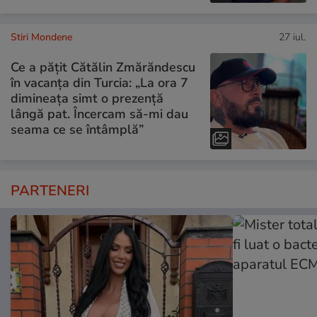
Stiri Mondene
27 iul.
Ce a pățit Cătălin Zmărăndescu
în vacanța din Turcia: „La ora 7
dimineața simt o prezență
lângă pat. Încercam să-mi dau
seama ce se întâmplă”
PARTENERI