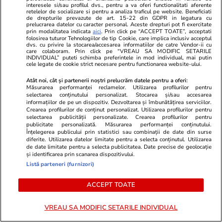
interesele si/sau profilul dvs., pentru a va oferi functionalitati aferente
retelelor de socializare si pentru a analiza traficul pe website. Beneficiati
de drepturile prevazute de art. 15-22 din GDPR in legatura cu
prelucrarea datelor cu caracter personal. Aceste drepturi pot fi exercitate
ULTIMELE ȘTIRI
prin modalitatea indicata
aici
. Prin click pe “ACCEPT TOATE”, acceptati
folosirea tuturor Tehnologiilor de tip Cookie, care implica inclusiv acceptul
dvs. cu privire la stocarea/accesarea informatiilor de catre Vendor-ii cu
care colaboram. Prin click pe “VREAU SA MODIFIC SETARILE
INDIVIDUAL” puteti schimba preferintele in mod individual, mai putin
Lifestyle
27 iul.
cele legate de cookie strict necesare pentru functionarea website-ului.
1.000.000 de euro pentru tinerii care se mută
Atât noi, cât și partenerii noștri prelucrăm datele pentru a oferi:
la sat: o țară plătește cumpărarea și
Măsurarea performanței reclamelor. Utilizarea profilurilor pentru
selectarea conținutului personalizat. Stocarea și/sau accesarea
renovarea caselor în mediul rural
informațiilor de pe un dispozitiv. Dezvoltarea și îmbunătățirea serviciilor.
Crearea profilurilor de conținut personalizat. Utilizarea profilurilor pentru
selectarea publicității personalizate. Crearea profilurilor pentru
publicitate personalizată. Măsurarea performanței conținutului.
Muzică și Filme
27 iul.
Înțelegerea publicului prin statistici sau combinații de date din surse
diferite. Utilizarea datelor limitate pentru a selecta conținutul. Utilizarea
Peste 3.000.000 de oameni au văzut filmul
de date limitate pentru a selecta publicitatea. Date precise de geolocație
și identificarea prin scanarea dispozitivului.
„Odiseea” al lui Christopher Nolan, piratat pe
Listă parteneri (furnizori)
X, înainte să fie șters
ACCEPT TOATE
Știri Externe
27 iul.
VREAU SA MODIFIC SETARILE INDIVIDUAL
Vladimir Putin a cerut ca următorul buget al