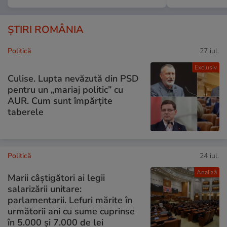
ȘTIRI ROMÂNIA
Politică
27 iul.
Exclusiv
Culise. Lupta nevăzută din PSD
pentru un „mariaj politic” cu
AUR. Cum sunt împărțite
taberele
Politică
24 iul.
Analiză
Marii câștigători ai legii
salarizării unitare:
parlamentarii. Lefuri mărite în
următorii ani cu sume cuprinse
în 5.000 și 7.000 de lei