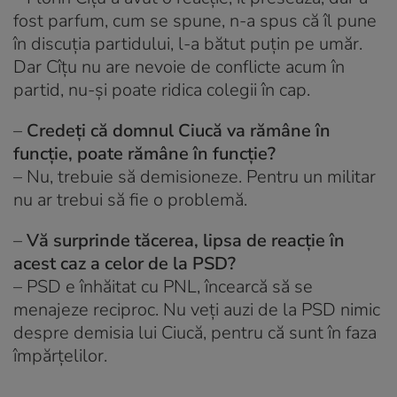
fost parfum, cum se spune, n-a spus că îl pune
în discuția partidului, l-a bătut puțin pe umăr.
Dar Cîțu nu are nevoie de conflicte acum în
partid, nu-și poate ridica colegii în cap.
–
Credeți că domnul Ciucă va rămâne în
funcție, poate rămâne în funcție?
– Nu, trebuie să demisioneze. Pentru un militar
nu ar trebui să fie o problemă.
–
Vă surprinde tăcerea, lipsa de reacție în
acest caz a celor de la PSD?
– PSD e înhăitat cu PNL, încearcă să se
menajeze reciproc. Nu veți auzi de la PSD nimic
despre demisia lui Ciucă, pentru că sunt în faza
împărțelilor.