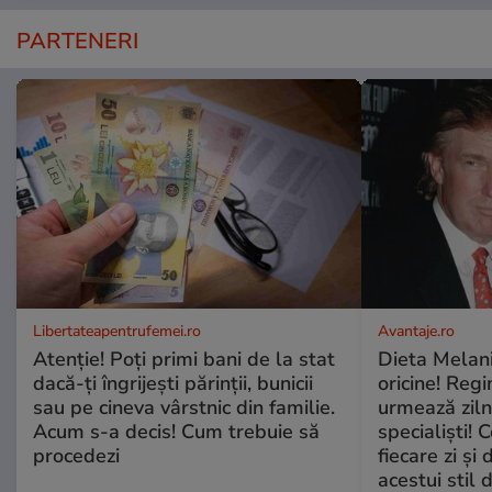
PARTENERI
Libertateapentrufemei.ro
Avantaje.ro
Atenție! Poți primi bani de la stat
Dieta Melan
dacă-ți îngrijești părinții, bunicii
oricine! Regi
sau pe cineva vârstnic din familie.
urmează zilni
Acum s-a decis! Cum trebuie să
specialiști! 
procedezi
fiecare zi și 
acestui stil 