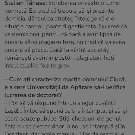
Stelian Tănase:
Întrebarea privește o lume
normală. Eu cred că trebuie să-și prezinte
demisia, dânsul ca strateg înțelege că e o
situație care nu poate fi gestionată. Nu cred că
va demisiona, pentru că dacă a avut lipsa de
onoare să-și plagieze teza, nu cred că va avea
onoare să plece. Dacă la vârful societății
românești avem impostori, plagiatori, hoți
intelectuali e foarte grav.
–
Cum ați caracteriza reacția domnului Ciucă,
e a cere Universității de Apărare să-i verifice
lucrarea de doctorat?
– Pot să vă răspund într-un singur cuvânt?
Lașă!… În loc să spună ce s-a întâmplat și să-și
ceară scuze publice. Știți, chestiuni de genul
ăsta nu se petrec doar la noi, se întâmplă și în
Occident, dar acolo manualul lor de reacție le