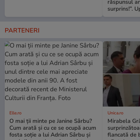
răspunsul an
surprins!”. 
PARTENERI
Elle.ro
Unica.ro
O mai ții minte pe Janine Sârbu?
Mirabela Gră
Cum arată și cu ce se ocupă acum
surprinzătoar
fosta soție a lui Adrian Sârbu și
flancată de 