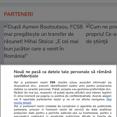
PARTENERI
Nouă ne pasă ca datele tale personale să rămână
confidențiale
Noi și partenerii noștri
596
stocăm și/sau accesăm informații pe
Fanatik.ro
Spotmedia.ro
dispozitivul dvs., precum identificatorii cookie unici pentru prelucrarea
După Aymen Boutoutaou, FCSB
Cum ne prost
datelor cu caracter personal. Puteți accepta sau gestiona preferințele dvs.
făcând clic mai jos, respectiv vă puteți opune utilizării unui interes legitim
mai pregătește un transfer de
propriu! Ce-
în orice moment pe pagina cu politica de confidențialitate. Aceste alegeri
vor fi raportate partenerilor noștri și nu vă vor afecta navigarea.
Mai
răsunet! Mihai Stoica: „E cel mai
de știință
multe detalii
bun jucător care a venit în
Noi si partenerii nostri (retelele de socializare si agentiile de publicitate
partenere, precum si furnizorii nostri de servicii de date analitice)
România!”
prelucram date pentru a permite website-ului sa functioneze, pentru a
personaliza continutul si anunturile publicitare afisate in functie de