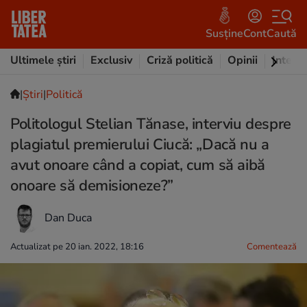
Susține
Cont
Caută
Ultimele știri
Exclusiv
Criză politică
Opinii
Intervi
|
Ştiri
|
Politică
Politologul Stelian Tănase, interviu despre
plagiatul premierului Ciucă: „Dacă nu a
avut onoare când a copiat, cum să aibă
onoare să demisioneze?”
Dan Duca
Actualizat pe 20 ian. 2022, 18:16
Comentează