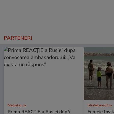
PARTENERI
Mediafax.ro
StirileKanalD.ro
Prima REACȚIE a Rusiei după
Femeie lovit