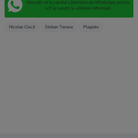
Abonați-vă la canalul Libertatea de WhatsApp pentru
a fi la curent cu ultimele informații
Nicolae Ciucă
Stelian Tanase
Plagiate