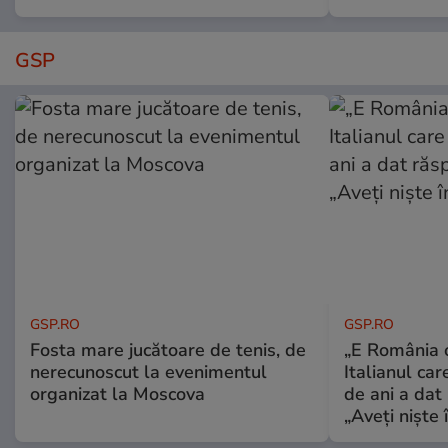
GSP
GSP.RO
GSP.RO
Fosta mare jucătoare de tenis, de
„E România o
nerecunoscut la evenimentul
Italianul car
organizat la Moscova
de ani a dat 
„Aveți niște î