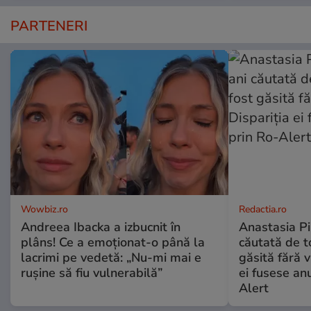
PARTENERI
Wowbiz.ro
Redactia.ro
Andreea Ibacka a izbucnit în
Anastasia Pi
plâns! Ce a emoționat-o până la
căutată de t
lacrimi pe vedetă: „Nu-mi mai e
găsită fără v
rușine să fiu vulnerabilă”
ei fusese anu
Alert