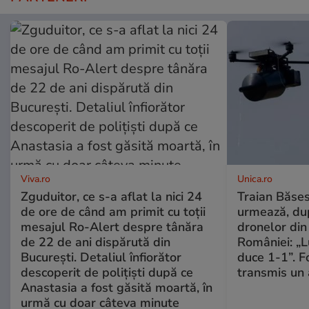
Viva.ro
Unica.ro
Zguduitor, ce s-a aflat la nici 24
Traian Băses
de ore de când am primit cu toții
urmează, du
mesajul Ro-Alert despre tânăra
dronelor din 
de 22 de ani dispărută din
României: „L
București. Detaliul înfiorător
duce 1-1”. F
descoperit de polițiști după ce
transmis un 
Anastasia a fost găsită moartă, în
urmă cu doar câteva minute