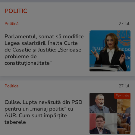
POLITIC
Politică
27 iul.
Parlamentul, somat să modifice
Legea salarizării. Înalta Curte
de Casație și Justiție: „Serioase
probleme de
constituționalitate”
Politică
27 iul.
Exclusiv
Culise. Lupta nevăzută din PSD
pentru un „mariaj politic” cu
AUR. Cum sunt împărțite
taberele