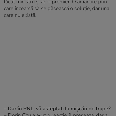
făcut ministru și apoi premier. O amânare prin
care încearcă să se găsească o soluție, dar una
care nu există.
– Dar în PNL, vă așteptați la mișcări de trupe?
– Florin Cîțu a avut o reacție, îl presează, dar a