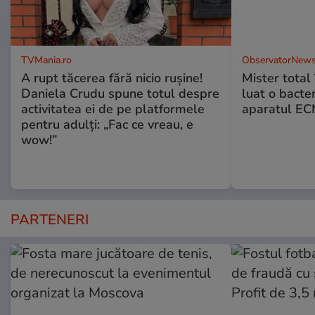
TVMania.ro
ObservatorNews
A rupt tăcerea fără nicio rușine!
Mister total î
Daniela Crudu spune totul despre
luat o bacter
activitatea ei de pe platformele
aparatul ECM
pentru adulți: „Fac ce vreau, e
wow!”
PARTENERI