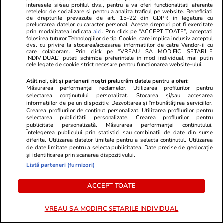
Știri România
09:11
interesele si/sau profilul dvs., pentru a va oferi functionalitati aferente
retelelor de socializare si pentru a analiza traficul pe website. Beneficiati
Ilie Bolojan dă startul la
de drepturile prevazute de art. 15-22 din GDPR in legatura cu
prelucrarea datelor cu caracter personal. Aceste drepturi pot fi exercitate
investiții de 250.000.000 de
prin modalitatea indicata
aici
. Prin click pe “ACCEPT TOATE”, acceptati
folosirea tuturor Tehnologiilor de tip Cookie, care implica inclusiv acceptul
euro în energie: banii se vor
dvs. cu privire la stocarea/accesarea informatiilor de catre Vendor-ii cu
care colaboram. Prin click pe “VREAU SA MODIFIC SETARILE
INDIVIDUAL” puteti schimba preferintele in mod individual, mai putin
folosi pentru stocare și contoare
cele legate de cookie strict necesare pentru functionarea website-ului.
inteligente
Atât noi, cât și partenerii noștri prelucrăm datele pentru a oferi:
Măsurarea performanței reclamelor. Utilizarea profilurilor pentru
selectarea conținutului personalizat. Stocarea și/sau accesarea
informațiilor de pe un dispozitiv. Dezvoltarea și îmbunătățirea serviciilor.
Știri România
17 iul.
Crearea profilurilor de conținut personalizat. Utilizarea profilurilor pentru
selectarea publicității personalizate. Crearea profilurilor pentru
publicitate personalizată. Măsurarea performanței conținutului.
Fake news demontat de Apele
Înțelegerea publicului prin statistici sau combinații de date din surse
diferite. Utilizarea datelor limitate pentru a selecta conținutul. Utilizarea
Române: „Nu transformăm
de date limitate pentru a selecta publicitatea. Date precise de geolocație
folosirea apei din fântâni într-o
și identificarea prin scanarea dispozitivului.
Listă parteneri (furnizori)
infracțiune”
ACCEPT TOATE
VREAU SA MODIFIC SETARILE INDIVIDUAL
Știri România
17 iul.