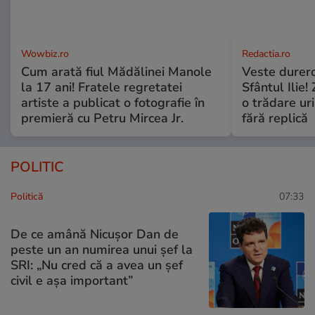
Wowbiz.ro
Redactia.ro
Cum arată fiul Mădălinei Manole
Veste durero
la 17 ani! Fratele regretatei
Sfântul Ilie
artiste a publicat o fotografie în
o trădare uri
premieră cu Petru Mircea Jr.
fără replică
POLITIC
Politică
07:33
De ce amână Nicușor Dan de
peste un an numirea unui șef la
SRI: „Nu cred că a avea un şef
civil e așa important”