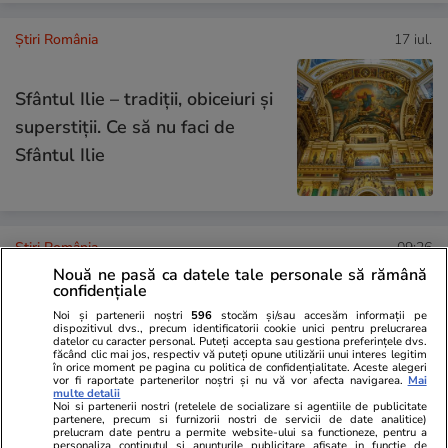
Știri România
17 iul.
Sfântul Ilie – tradiții, obiceiuri și
superstiții. Ce să nu faci de
Sfântul Ilie
Știri România
09:26
Nouă ne pasă ca datele tale personale să rămână
Judecătoarea Ionela Tudor, care
confidențiale
a spus „M-a sunat Lia”, se
Noi și partenerii noștri
596
stocăm și/sau accesăm informații pe
dispozitivul dvs., precum identificatorii cookie unici pentru prelucrarea
datelor cu caracter personal. Puteți accepta sau gestiona preferințele dvs.
întoarce în magistratură la 5
făcând clic mai jos, respectiv vă puteți opune utilizării unui interes legitim
în orice moment pe pagina cu politica de confidențialitate. Aceste alegeri
luni după pensionare. Ce va face
vor fi raportate partenerilor noștri și nu vă vor afecta navigarea.
Mai
multe detalii
Noi si partenerii nostri (retelele de socializare si agentiile de publicitate
partenere, precum si furnizorii nostri de servicii de date analitice)
prelucram date pentru a permite website-ului sa functioneze, pentru a
personaliza continutul si anunturile publicitare afisate in functie de