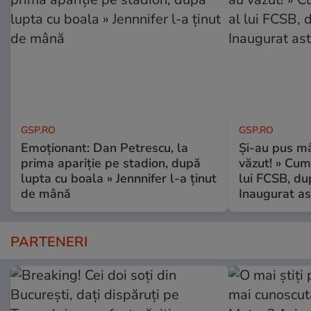
GSP.RO
GSP.RO
Emoționant: Dan Petrescu, la
Și-au pus mâ
prima apariție pe stadion, după
văzut! » Cum
lupta cu boala » Jennnifer l-a ținut
lui FCSB, du
de mână
Inaugurat as
PARTENERI