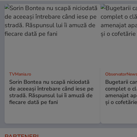
TVMania.ro
ObservatorNews
Sorin Bontea nu scapă niciodată
Bugetarii ca
de aceeași întrebare când iese pe
complet o clă
stradă. Răspunsul lui îi amuză de
amenajat ap
fiecare dată pe fani
și o cofetări
PARTENERI