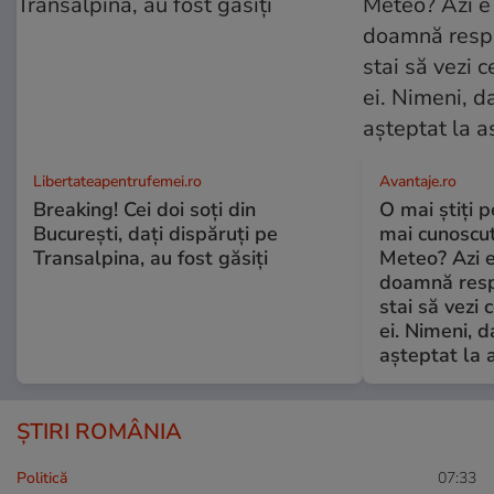
Libertateapentrufemei.ro
Avantaje.ro
Breaking! Cei doi soți din
O mai știți 
București, dați dispăruți pe
mai cunoscu
Transalpina, au fost găsiți
Meteo? Azi e
doamnă respe
stai să vezi 
ei. Nimeni, d
așteptat la 
ȘTIRI ROMÂNIA
Politică
07:33