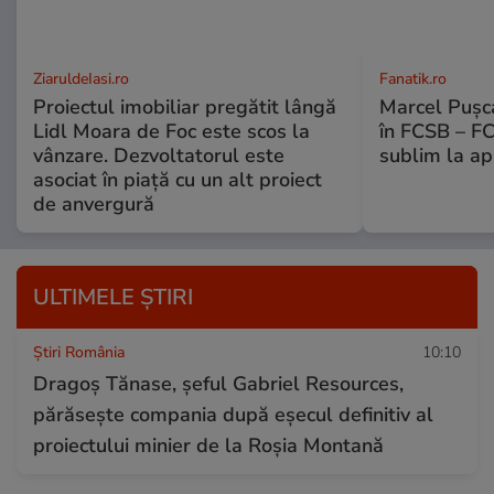
ZiaruldeIasi.ro
Fanatik.ro
Proiectul imobiliar pregătit lângă
Marcel Pușca
Lidl Moara de Foc este scos la
în FCSB – FC
vânzare. Dezvoltatorul este
sublim la ap
asociat în piață cu un alt proiect
de anvergură
ULTIMELE ȘTIRI
Știri România
10:10
Dragoș Tănase, șeful Gabriel Resources,
părăsește compania după eșecul definitiv al
proiectului minier de la Roșia Montană