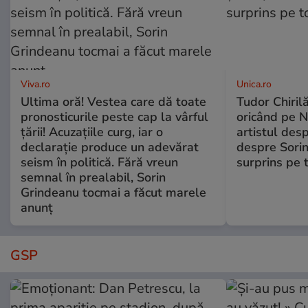
Viva.ro
Unica.ro
Ultima oră! Vestea care dă toate
Tudor Chiril
pronosticurile peste cap la vârful
oricând pe N
țării! Acuzațiile curg, iar o
artistul desp
declarație produce un adevărat
despre Sorin
seism în politică. Fără vreun
surprins pe 
semnal în prealabil, Sorin
Grindeanu tocmai a făcut marele
anunț
GSP