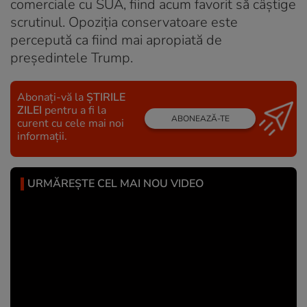
comerciale cu SUA, fiind acum favorit să câștige
scrutinul. Opoziția conservatoare este
percepută ca fiind mai apropiată de
președintele Trump.
Abonați-vă la
ȘTIRILE
ZILEI
pentru a fi la
ABONEAZĂ-TE
curent cu cele mai noi
informații.
URMĂREȘTE CEL MAI NOU VIDEO