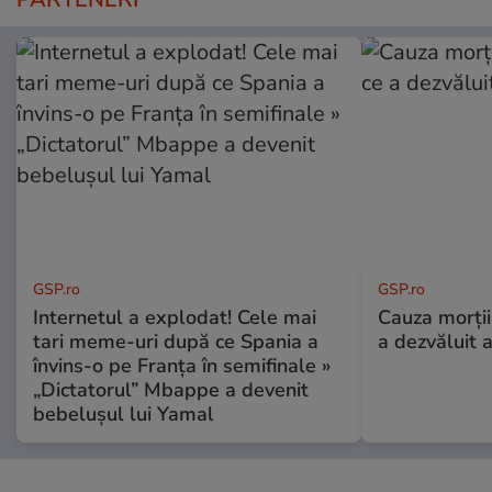
GSP.ro
GSP.ro
Internetul a explodat! Cele mai
Cauza morții
tari meme-uri după ce Spania a
a dezvăluit 
învins-o pe Franța în semifinale »
„Dictatorul” Mbappe a devenit
bebelușul lui Yamal