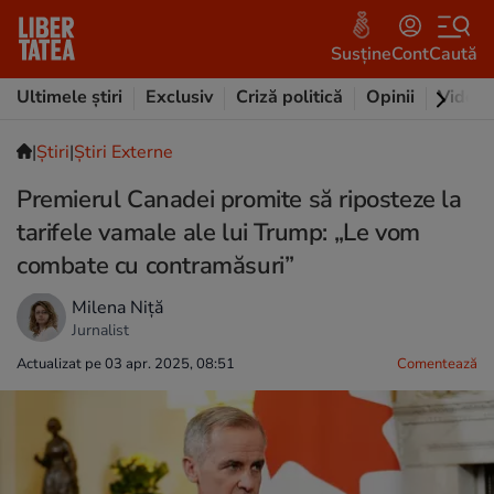
Susține
Cont
Caută
Ultimele știri
Exclusiv
Criză politică
Opinii
Video
|
Ştiri
|
Știri Externe
Premierul Canadei promite să riposteze la
tarifele vamale ale lui Trump: „Le vom
combate cu contramăsuri”
Milena Niță
Jurnalist
Actualizat pe 03 apr. 2025, 08:51
Comentează