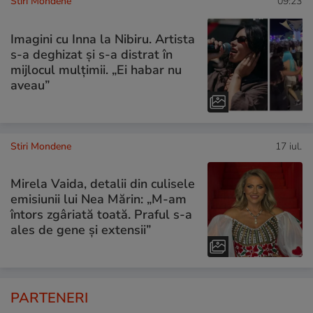
Stiri Mondene
09:23
Imagini cu Inna la Nibiru. Artista
s-a deghizat și s-a distrat în
mijlocul mulțimii. „Ei habar nu
aveau”
Stiri Mondene
17 iul.
Mirela Vaida, detalii din culisele
emisiunii lui Nea Mărin: „M-am
întors zgâriată toată. Praful s-a
ales de gene și extensii”
PARTENERI