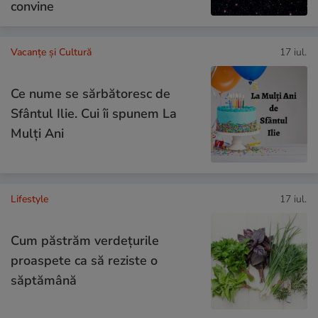
convine
Vacanțe și Cultură
17 iul.
Ce nume se sărbătoresc de
Sfântul Ilie. Cui îi spunem La
Mulți Ani
Lifestyle
17 iul.
Cum păstrăm verdețurile
proaspete ca să reziste o
săptămână