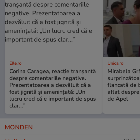
Elle.ro
Unica.ro
Corina Caragea, reacție tranșantă
Mirabela Gră
despre comentariile negative.
surprinzătoar
Prezentatoarea a dezvăluit că a
flancată de 
fost jignită și amenințată: „Un
aflat despre
lucru cred că e important de spus
de Apel
clar...”
MONDEN