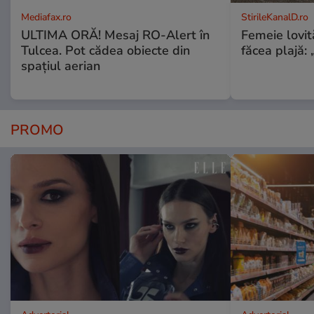
Mediafax.ro
StirileKanalD.ro
ULTIMA ORĂ! Mesaj RO-Alert în
Femeie lovit
Tulcea. Pot cădea obiecte din
făcea plajă: „
spațiul aerian
PROMO