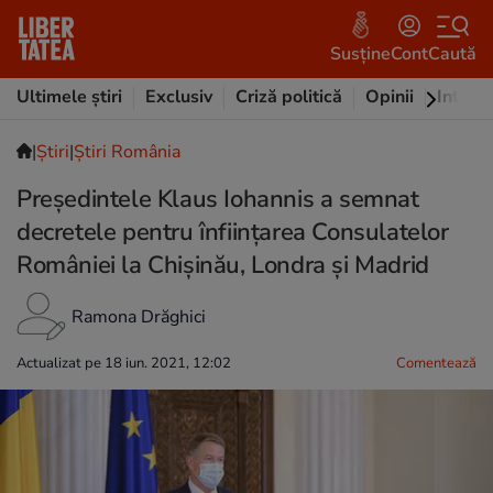
Susține
Cont
Caută
Ultimele știri
Exclusiv
Criză politică
Opinii
Intervi
|
Ştiri
|
Știri România
Președintele Klaus Iohannis a semnat
decretele pentru înființarea Consulatelor
României la Chișinău, Londra și Madrid
Ramona Drăghici
Actualizat pe 18 iun. 2021, 12:02
Comentează