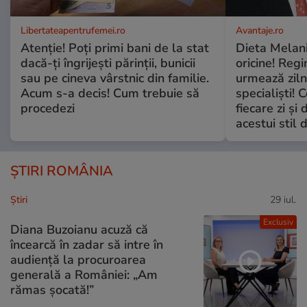
Libertateapentrufemei.ro
Avantaje.ro
Atenție! Poți primi bani de la stat
Dieta Melan
dacă-ți îngrijești părinții, bunicii
oricine! Regi
sau pe cineva vârstnic din familie.
urmează zilni
Acum s-a decis! Cum trebuie să
specialiști! 
procedezi
fiecare zi și 
acestui stil 
ȘTIRI ROMÂNIA
Ştiri
29 iul.
Exclusiv
Diana Buzoianu acuză că
încearcă în zadar să intre în
audiență la procuroarea
generală a României: „Am
rămas șocată!”