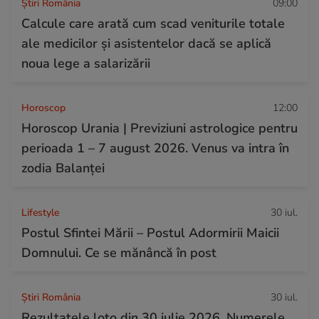
Știri România
09:00
Calcule care arată cum scad veniturile totale
ale medicilor și asistentelor dacă se aplică
noua lege a salarizării
Horoscop
12:00
Horoscop Urania | Previziuni astrologice pentru
perioada 1 – 7 august 2026. Venus va intra în
zodia Balanței
Lifestyle
30 iul.
Postul Sfintei Mării – Postul Adormirii Maicii
Domnului. Ce se mănâncă în post
Știri România
30 iul.
Rezultatele loto din 30 iulie 2026. Numerele