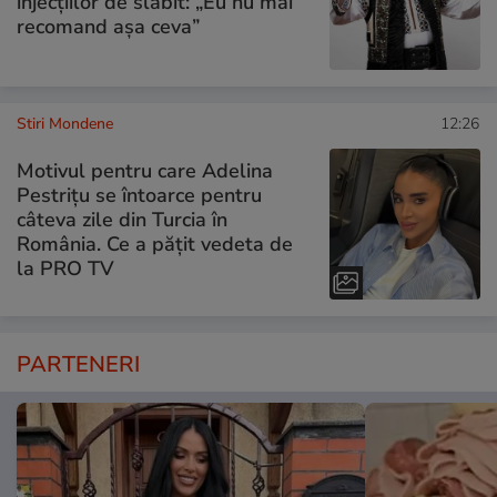
injecțiilor de slăbit: „Eu nu mai
recomand așa ceva”
Stiri Mondene
12:26
Motivul pentru care Adelina
Pestrițu se întoarce pentru
câteva zile din Turcia în
România. Ce a pățit vedeta de
la PRO TV
PARTENERI