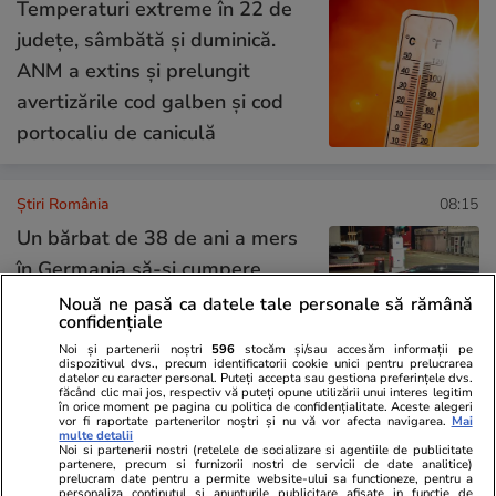
Temperaturi extreme în 22 de
județe, sâmbătă și duminică.
ANM a extins și prelungit
avertizările cod galben și cod
portocaliu de caniculă
Știri România
08:15
Un bărbat de 38 de ani a mers
în Germania să-și cumpere
mașină de 30.000 de euro, dar
Nouă ne pasă ca datele tale personale să rămână
confidențiale
a rămas fără ea la Porțile de
Noi și partenerii noștri
596
stocăm și/sau accesăm informații pe
Fier I
dispozitivul dvs., precum identificatorii cookie unici pentru prelucrarea
datelor cu caracter personal. Puteți accepta sau gestiona preferințele dvs.
făcând clic mai jos, respectiv vă puteți opune utilizării unui interes legitim
în orice moment pe pagina cu politica de confidențialitate. Aceste alegeri
vor fi raportate partenerilor noștri și nu vă vor afecta navigarea.
Mai
Opinii
09:00
multe detalii
Noi si partenerii nostri (retelele de socializare si agentiile de publicitate
partenere, precum si furnizorii nostri de servicii de date analitice)
prelucram date pentru a permite website-ului sa functioneze, pentru a
personaliza continutul si anunturile publicitare afisate in functie de