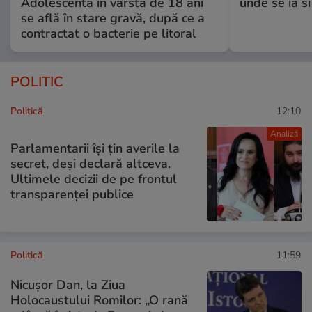
Adolescenta în vârstă de 18 ani
unde se ia s
se află în stare gravă, după ce a
contractat o bacterie pe litoral
POLITIC
Politică
12:10
Analiză
Parlamentarii își țin averile la
secret, deși declară altceva.
Ultimele decizii de pe frontul
transparenței publice
Politică
11:59
Nicuşor Dan, la Ziua
Holocaustului Romilor: „O rană