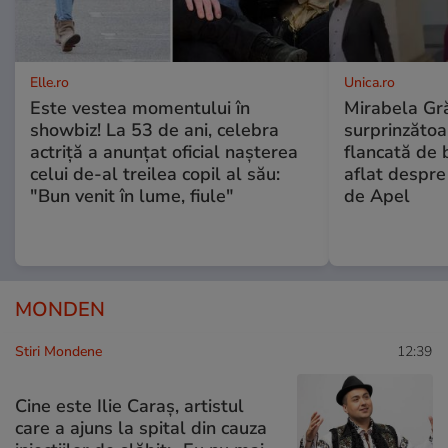
Elle.ro
Unica.ro
Este vestea momentului în
Mirabela Gră
showbiz! La 53 de ani, celebra
surprinzătoar
actriță a anunțat oficial nașterea
flancată de 
celui de-al treilea copil al său:
aflat despre
"Bun venit în lume, fiule"
de Apel
MONDEN
Stiri Mondene
12:39
Cine este Ilie Caraș, artistul
care a ajuns la spital din cauza