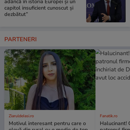
adâncă în istoria Europei și un
capitol insuficient cunoscut și
dezbătut”
PARTENERI
ZiaruldeIasi.ro
Fanatik.ro
Motivul interesant pentru care o
Halucinant! 
elevă din rural cu o medie de top
patronul fir