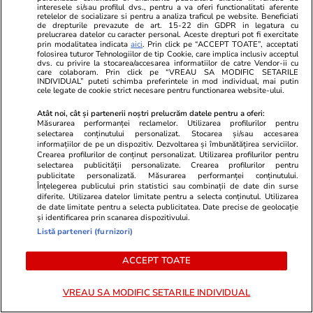
interesele si/sau profilul dvs., pentru a va oferi functionalitati aferente
Țara e în vacanță. Tu de ce mai
retelelor de socializare si pentru a analiza traficul pe website. Beneficiati
de drepturile prevazute de art. 15-22 din GDPR in legatura cu
muncești?
prelucrarea datelor cu caracter personal. Aceste drepturi pot fi exercitate
prin modalitatea indicata
aici
. Prin click pe “ACCEPT TOATE”, acceptati
folosirea tuturor Tehnologiilor de tip Cookie, care implica inclusiv acceptul
dvs. cu privire la stocarea/accesarea informatiilor de catre Vendor-ii cu
care colaboram. Prin click pe “VREAU SA MODIFIC SETARILE
INDIVIDUAL” puteti schimba preferintele in mod individual, mai putin
cele legate de cookie strict necesare pentru functionarea website-ului.
Opinii
08:00
Atât noi, cât și partenerii noștri prelucrăm datele pentru a oferi:
Măsurarea performanței reclamelor. Utilizarea profilurilor pentru
selectarea conținutului personalizat. Stocarea și/sau accesarea
informațiilor de pe un dispozitiv. Dezvoltarea și îmbunătățirea serviciilor.
Lumea monocoloră sau despre
Crearea profilurilor de conținut personalizat. Utilizarea profilurilor pentru
selectarea publicității personalizate. Crearea profilurilor pentru
dictatura etichetelor
publicitate personalizată. Măsurarea performanței conținutului.
Înțelegerea publicului prin statistici sau combinații de date din surse
diferite. Utilizarea datelor limitate pentru a selecta conținutul. Utilizarea
de date limitate pentru a selecta publicitatea. Date precise de geolocație
și identificarea prin scanarea dispozitivului.
Listă parteneri (furnizori)
Opinii
30 iul.
ACCEPT TOATE
Despre gândirea „îngust-
VREAU SA MODIFIC SETARILE INDIVIDUAL
funcționărească” a celor care iau