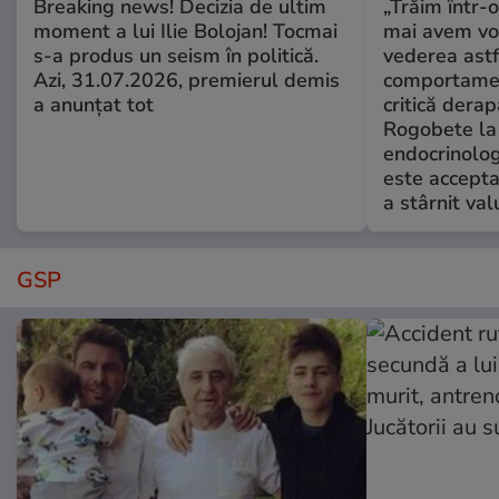
Breaking news! Decizia de ultim
„Trăim într-
moment a lui Ilie Bolojan! Tocmai
mai avem vo
s-a produs un seism în politică.
vederea astf
Azi, 31.07.2026, premierul demis
comportamen
a anunțat tot
critică derap
Rogobete la
endocrinolog
este accepta
a stârnit valu
GSP