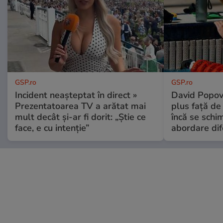
GSP.ro
GSP.ro
Incident neașteptat în direct »
David Popovi
Prezentatoarea TV a arătat mai
plus față de
mult decât și-ar fi dorit: „Știe ce
încă se schi
face, e cu intenție”
abordare dif