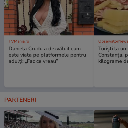
TVMania.ro
ObservatorNews
Daniela Crudu a dezvăluit cum
Turiști la un
este viața pe platformele pentru
Constanța, p
adulți: „Fac ce vreau”
kilograme d
PARTENERI