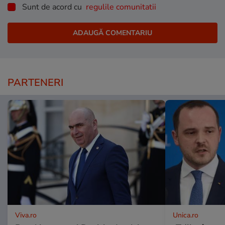
Sunt de acord cu
regulile comunitatii
PARTENERI
Viva.ro
Unica.ro