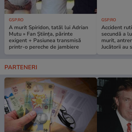
GSP.RO
GSP.RO
A murit Spiridon, tatăl lui Adrian
Accident ruti
Mutu » Fan Știința, părinte
secundă a lu
exigent + Pasiunea transmisă
murit, antre
printr-o pereche de jambiere
Jucătorii au s
PARTENERI