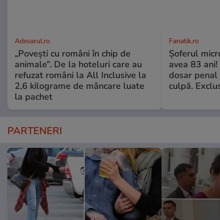
Adevarul.ro
Fanatik.ro
„Povești cu români în chip de
Șoferul micr
animale”. De la hoteluri care au
avea 83 ani! 
refuzat români la All Inclusive la
dosar penal 
2,6 kilograme de mâncare luate
culpă. Exclu
la pachet
PARTENERI