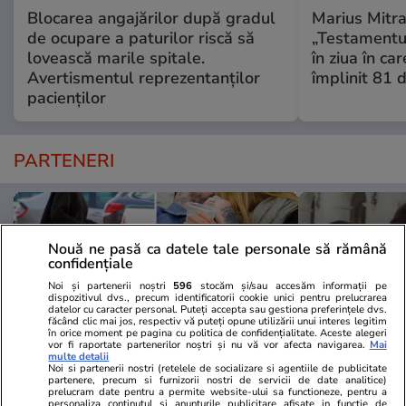
Blocarea angajărilor după gradul
Marius Mitra
de ocupare a paturilor riscă să
„Testamentul
lovească marile spitale.
în ziua în car
Avertismentul reprezentanților
împlinit 81 d
pacienților
PARTENERI
Nouă ne pasă ca datele tale personale să rămână
confidențiale
Noi și partenerii noștri
596
stocăm și/sau accesăm informații pe
dispozitivul dvs., precum identificatorii cookie unici pentru prelucrarea
datelor cu caracter personal. Puteți accepta sau gestiona preferințele dvs.
făcând clic mai jos, respectiv vă puteți opune utilizării unui interes legitim
în orice moment pe pagina cu politica de confidențialitate. Aceste alegeri
vor fi raportate partenerilor noștri și nu vă vor afecta navigarea.
Mai
multe detalii
Noi si partenerii nostri (retelele de socializare si agentiile de publicitate
partenere, precum si furnizorii nostri de servicii de date analitice)
prelucram date pentru a permite website-ului sa functioneze, pentru a
Elle.ro
Unica.ro
personaliza continutul si anunturile publicitare afisate in functie de