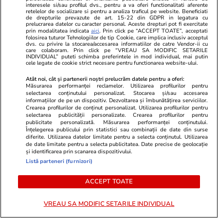
interesele si/sau profilul dvs., pentru a va oferi functionalitati aferente
Este vestea momentului în
Mirabela Gră
retelelor de socializare si pentru a analiza traficul pe website. Beneficiati
showbiz! La 53 de ani, celebra
surprinzătoar
de drepturile prevazute de art. 15-22 din GDPR in legatura cu
prelucrarea datelor cu caracter personal. Aceste drepturi pot fi exercitate
actriță a anunțat oficial nașterea
flancată de 
prin modalitatea indicata
aici
. Prin click pe “ACCEPT TOATE”, acceptati
folosirea tuturor Tehnologiilor de tip Cookie, care implica inclusiv acceptul
celui de-al treilea copil al său:
aflat despre
dvs. cu privire la stocarea/accesarea informatiilor de catre Vendor-ii cu
"Bun venit în lume, fiule"
de Apel
care colaboram. Prin click pe “VREAU SA MODIFIC SETARILE
INDIVIDUAL” puteti schimba preferintele in mod individual, mai putin
cele legate de cookie strict necesare pentru functionarea website-ului.
Atât noi, cât și partenerii noștri prelucrăm datele pentru a oferi:
Măsurarea performanței reclamelor. Utilizarea profilurilor pentru
selectarea conținutului personalizat. Stocarea și/sau accesarea
informațiilor de pe un dispozitiv. Dezvoltarea și îmbunătățirea serviciilor.
MONDEN
Crearea profilurilor de conținut personalizat. Utilizarea profilurilor pentru
selectarea publicității personalizate. Crearea profilurilor pentru
publicitate personalizată. Măsurarea performanței conținutului.
Stiri Mondene
28 iul.
Înțelegerea publicului prin statistici sau combinații de date din surse
diferite. Utilizarea datelor limitate pentru a selecta conținutul. Utilizarea
de date limitate pentru a selecta publicitatea. Date precise de geolocație
și identificarea prin scanarea dispozitivului.
Cine este iubita lui Rareș Cojoc,
Listă parteneri (furnizori)
după divorțul de Andreea
Popescu. Cu ce se ocupă
ACCEPT TOATE
Claudia Dumitru
VREAU SA MODIFIC SETARILE INDIVIDUAL