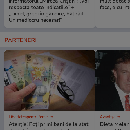
informatorul „Mircea Crișan”: „Voi
mult decât și
respecta toate indicațiile” +
face, e cu int
„Timid, greoi în gândire, bâlbâit.
Un mediocru necesar!”
PARTENERI
Libertateapentrufemei.ro
Avantaje.ro
Atenție! Poți primi bani de la stat
Dieta Melan