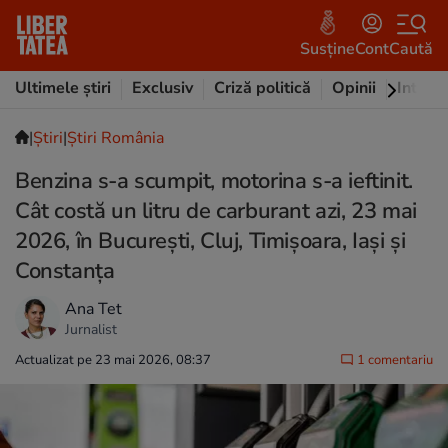
Susține
Cont
Caută
Ultimele știri
Exclusiv
Criză politică
Opinii
Intervi
|
Ştiri
|
Știri România
Benzina s-a scumpit, motorina s-a ieftinit.
Cât costă un litru de carburant azi, 23 mai
2026, în București, Cluj, Timișoara, Iași și
Constanța
Ana Tet
Jurnalist
Actualizat pe 23 mai 2026, 08:37
1 comentariu