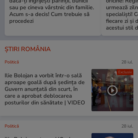
dacă-ți îngrijești părinții, bunicii
oricine! Regi
sau pe cineva vârstnic din familie.
urmează zilni
Acum s-a decis! Cum trebuie să
specialiști! 
procedezi
fiecare zi și 
acestui stil 
ȘTIRI ROMÂNIA
Politică
28 iul.
Exclusiv
Ilie Bolojan a vorbit într-o sală
aproape goală după ședința de
Guvern anunțată din scurt, în
care a aprobat deblocarea
posturilor din sănătate | VIDEO
Politică
28 iul.