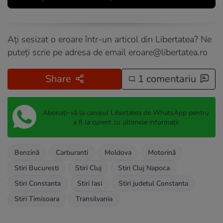
Ați sesizat o eroare într-un articol din Libertatea? Ne
puteți scrie pe adresa de email
eroare@libertatea.ro
Share
1 comentariu
Abonați-vă la canalul Libertatea de WhatsApp pentru
a fi la curent cu ultimele informații
Benzină
Carburanti
Moldova
Motorină
Stiri Bucuresti
Stiri Cluj
Stiri Cluj Napoca
Stiri Constanta
Stiri Iasi
Stiri judetul Constanta
Stiri Timisoara
Transilvania