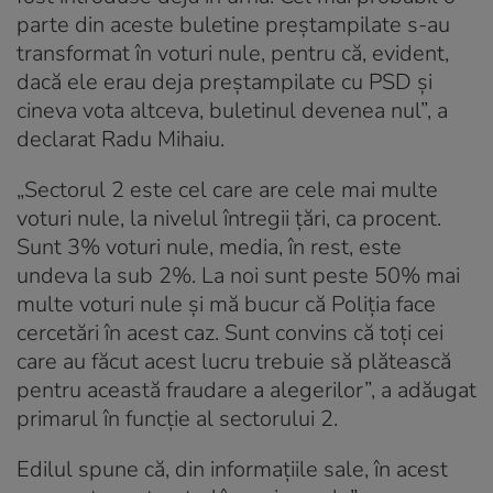
parte din aceste buletine preştampilate s-au
transformat în voturi nule, pentru că, evident,
dacă ele erau deja preştampilate cu PSD şi
cineva vota altceva, buletinul devenea nul”, a
declarat Radu Mihaiu.
„Sectorul 2 este cel care are cele mai multe
voturi nule, la nivelul întregii ţări, ca procent.
Sunt 3% voturi nule, media, în rest, este
undeva la sub 2%. La noi sunt peste 50% mai
multe voturi nule şi mă bucur că Poliţia face
cercetări în acest caz. Sunt convins că toţi cei
care au făcut acest lucru trebuie să plătească
pentru această fraudare a alegerilor”, a adăugat
primarul în funcție al sectorului 2.
Edilul spune că, din informațiile sale, în acest