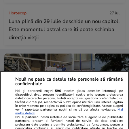
Horoscop
27 iul.
Luna plină din 29 iulie deschide un nou capitol.
Este momentul astral care îți poate schimba
direcția vieții
Nouă ne pasă ca datele tale personale să rămână
confidențiale
Noi și partenerii noștri
596
stocăm și/sau accesăm informații pe
dispozitivul dvs., precum identificatorii cookie unici pentru prelucrarea
datelor cu caracter personal. Puteți accepta sau gestiona preferințele dvs.
făcând clic mai jos, respectiv vă puteți opune utilizării unui interes legitim
în orice moment pe pagina cu politica de confidențialitate. Aceste alegeri
vor fi raportate partenerilor noștri și nu vă vor afecta navigarea.
Mai
multe detalii
Noi si partenerii nostri (retelele de socializare si agentiile de publicitate
Sănătate și Fitness
15:02
Vacanțe și Cultu
partenere, precum si furnizorii nostri de servicii de date analitice)
prelucram date pentru a permite website-ului sa functioneze, pentru a
„Am ajuns de râsul lumii. Veniți
Ce este „skil
personaliza continutul si anunturile publicitare afisate in functie de