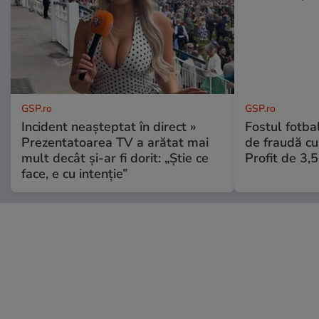
GSP.ro
GSP.ro
Incident neașteptat în direct »
Fostul fotba
Prezentatoarea TV a arătat mai
de fraudă cu 
mult decât și-ar fi dorit: „Știe ce
Profit de 3,
face, e cu intenție”