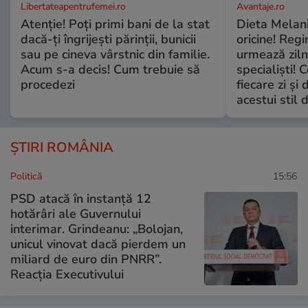
Libertateapentrufemei.ro
Avantaje.ro
Atenție! Poți primi bani de la stat
Dieta Melan
dacă-ți îngrijești părinții, bunicii
oricine! Regi
sau pe cineva vârstnic din familie.
urmează zilni
Acum s-a decis! Cum trebuie să
specialiști! 
procedezi
fiecare zi și 
acestui stil 
ȘTIRI ROMÂNIA
Politică
15:56
PSD atacă în instanță 12
hotărâri ale Guvernului
interimar. Grindeanu: „Bolojan,
unicul vinovat dacă pierdem un
miliard de euro din PNRR”.
Reacția Executivului