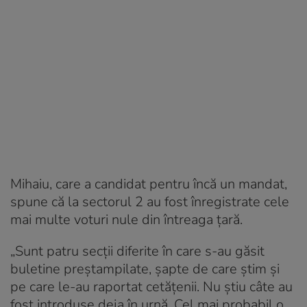
Mihaiu, care a candidat pentru încă un mandat,
spune că la sectorul 2 au fost înregistrate cele
mai multe voturi nule din întreaga țară.
„Sunt patru secţii diferite în care s-au găsit
buletine preştampilate, şapte de care ştim şi
pe care le-au raportat cetăţenii. Nu ştiu câte au
fost introduse deja în urnă. Cel mai probabil o