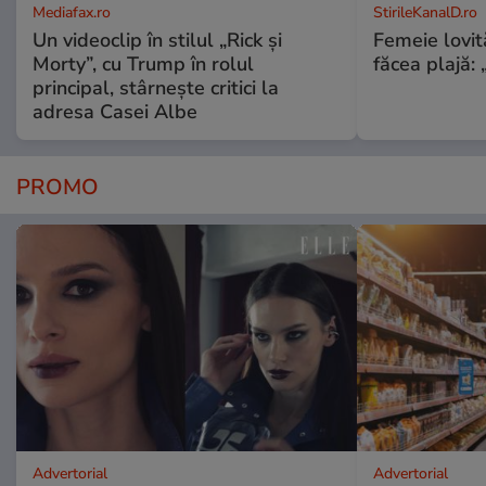
Mediafax.ro
StirileKanalD.ro
Un videoclip în stilul „Rick și
Femeie lovit
Morty”, cu Trump în rolul
făcea plajă: „
principal, stârnește critici la
adresa Casei Albe
PROMO
Advertorial
Advertorial