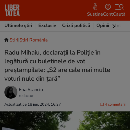
Susține
Cont
Caută
Ultimele știri
Exclusiv
Criză politică
Opinii
Intervi
|
Ştiri
|
Știri România
Radu Mihaiu, declarații la Poliție în
legătură cu buletinele de vot
preștampilate: „S2 are cele mai multe
voturi nule din țară”
Ena Stanciu
redactor
Actualizat pe 18 iun. 2024, 16:27
4 comentarii