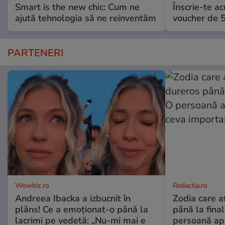
Smart is the new chic: Cum ne
Înscrie-te ac
ajută tehnologia să ne reinventăm
voucher de 5
PARTENERI
Wowbiz.ro
Redactia.ro
Andreea Ibacka a izbucnit în
Zodia care a
plâns! Ce a emoționat-o până la
până la fina
lacrimi pe vedetă: „Nu-mi mai e
persoană apr