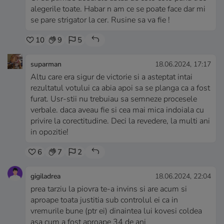
alegerile toate. Habar n am ce se poate face dar mi
se pare strigator la cer. Rusine sa va fie !
10
9
5
suparman
18.06.2024, 17:17
Altu care era sigur de victorie si a asteptat intai
rezultatul votului ca abia apoi sa se planga ca a fost
furat. Usr-stii nu trebuiau sa semneze procesele
verbale. daca aveau fie si cea mai mica indoiala cu
privire la corectitudine. Deci la revedere, la multi ani
in opozitie!
6
7
2
gigiladrea
18.06.2024, 22:04
prea tarziu la piovra te-a invins si are acum si
aproape toata justitia sub controlul ei ca in
vremurile bune (ptr ei) dinaintea lui kovesi coldea
asa cum a fost aproape 34 de ani