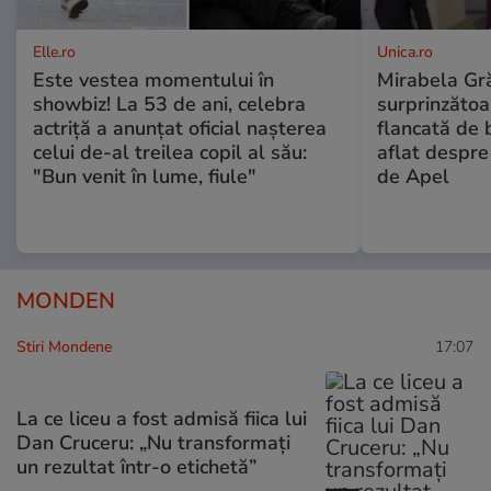
Elle.ro
Unica.ro
Este vestea momentului în
Mirabela Gră
showbiz! La 53 de ani, celebra
surprinzătoar
actriță a anunțat oficial nașterea
flancată de 
celui de-al treilea copil al său:
aflat despre
"Bun venit în lume, fiule"
de Apel
MONDEN
Stiri Mondene
17:07
La ce liceu a fost admisă fiica lui
Dan Cruceru: „Nu transformați
un rezultat într-o etichetă”