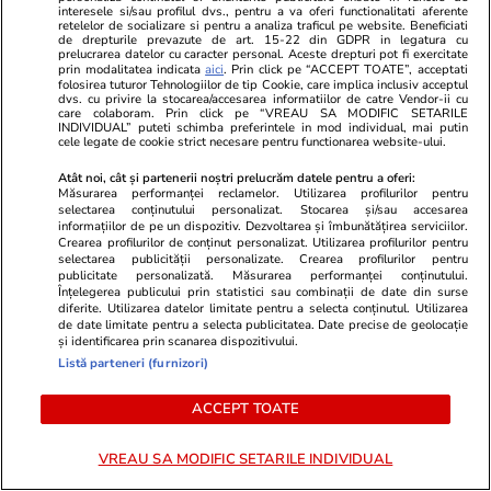
interesele si/sau profilul dvs., pentru a va oferi functionalitati aferente
12 ore într-o gardă la Floreasca!”
a cuprins pe
retelelor de socializare si pentru a analiza traficul pe website. Beneficiati
de drepturile prevazute de art. 15-22 din GDPR in legatura cu
Strigătul de disperare al cadrelor
din 2026. Ce 
prelucrarea datelor cu caracter personal. Aceste drepturi pot fi exercitate
prin modalitatea indicata
aici
. Prin click pe “ACCEPT TOATE”, acceptati
medicale intrate în grevă
pleacă din ț
folosirea tuturor Tehnologiilor de tip Cookie, care implica inclusiv acceptul
dvs. cu privire la stocarea/accesarea informatiilor de catre Vendor-ii cu
care colaboram. Prin click pe “VREAU SA MODIFIC SETARILE
generală
INDIVIDUAL” puteti schimba preferintele in mod individual, mai putin
cele legate de cookie strict necesare pentru functionarea website-ului.
Atât noi, cât și partenerii noștri prelucrăm datele pentru a oferi:
Măsurarea performanței reclamelor. Utilizarea profilurilor pentru
Lifestyle
26 iul.
selectarea conținutului personalizat. Stocarea și/sau accesarea
informațiilor de pe un dispozitiv. Dezvoltarea și îmbunătățirea serviciilor.
Crearea profilurilor de conținut personalizat. Utilizarea profilurilor pentru
selectarea publicității personalizate. Crearea profilurilor pentru
Ploaia de meteori Delta
publicitate personalizată. Măsurarea performanței conținutului.
Înțelegerea publicului prin statistici sau combinații de date din surse
Aquaride 2026: când o poți
diferite. Utilizarea datelor limitate pentru a selecta conținutul. Utilizarea
vedea cel mai bine
de date limitate pentru a selecta publicitatea. Date precise de geolocație
și identificarea prin scanarea dispozitivului.
Listă parteneri (furnizori)
ACCEPT TOATE
Auto
27 iul.
VREAU SA MODIFIC SETARILE INDIVIDUAL