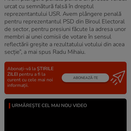
urcat cu semnătură falsă în dreptul
reprezentantului USR. Avem plângere penală
pentru reprezentantul PSD din Biroul Electoral
de sector, pentru presiuni făcute la adresa unor
membri ai unei comisii de votare în sensul
reflectării greşite a rezultatului votului din acea
secţie”, a mai spus Radu Mihaiu.
Abonați-vă la
ȘTIRILE
ZILEI
pentru a fi la
ABONEAZĂ-TE
curent cu cele mai noi
informații.
URMĂREȘTE CEL MAI NOU VIDEO