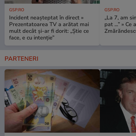
GSP.RO
GSP.RO
Incident neașteptat în direct »
„La 7, am si
Prezentatoarea TV a arătat mai
pat ...” » Ce 
mult decât și-ar fi dorit: „Știe ce
Zmărăndescu
face, e cu intenție”
PARTENERI