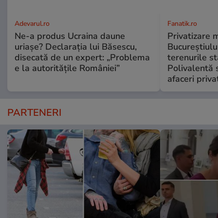
Adevarul.ro
Fanatik.ro
Ne-a produs Ucraina daune
Privatizare 
uriașe? Declarația lui Băsescu,
Bucureștiulu
disecată de un expert: „Problema
terenurile st
e la autoritățile României”
Polivalentă s
afaceri priva
PARTENERI