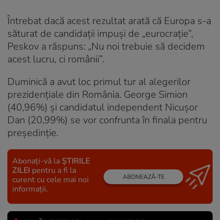
Întrebat dacă acest rezultat arată că Europa s-a
săturat de candidații impuși de „eurocrație”,
Peskov a răspuns: „Nu noi trebuie să decidem
acest lucru, ci românii”.
Duminică a avut loc primul tur al alegerilor
prezidențiale din România. George Simion
(40,96%) și candidatul independent Nicușor
Dan (20,99%) se vor confrunta în finala pentru
președinție.
Abonați-vă la
ȘTIRILE
ZILEI
pentru a fi la
ABONEAZĂ-TE
curent cu cele mai noi
informații.