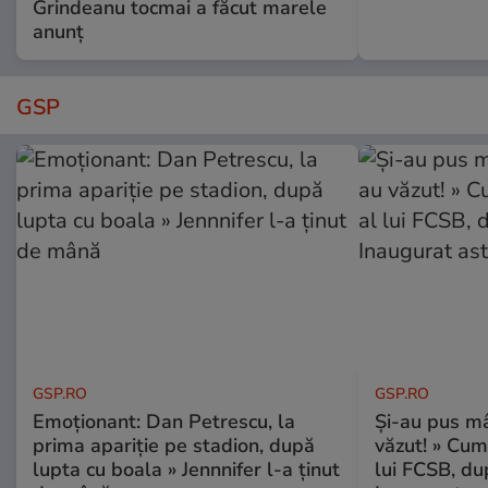
Grindeanu tocmai a făcut marele
anunț
GSP
GSP.RO
GSP.RO
Emoționant: Dan Petrescu, la
Și-au pus mâ
prima apariție pe stadion, după
văzut! » Cum
lupta cu boala » Jennnifer l-a ținut
lui FCSB, du