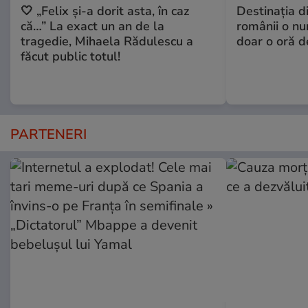
🤍 „Felix și-a dorit asta, în caz
Destinaţia d
că…” La exact un an de la
românii o nu
tragedie, Mihaela Rădulescu a
doar o oră d
făcut public totul!
PARTENERI