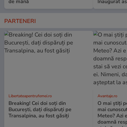
de mână
Inaugurat as
PARTENERI
Libertateapentrufemei.ro
Avantaje.ro
Breaking! Cei doi soți din
O mai știți 
București, dați dispăruți pe
mai cunoscu
Transalpina, au fost găsiți
Meteo? Azi e
doamnă respe