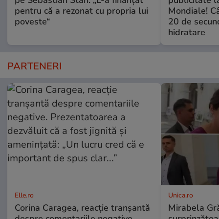
pentru că a rezonat cu propria lui
Mondiale! Câ
poveste“
20 de secun
hidratare
PARTENERI
Elle.ro
Unica.ro
Corina Caragea, reacție tranșantă
Mirabela Gră
despre comentariile negative.
surprinzătoar