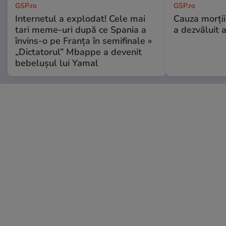
GSP.ro
GSP.ro
Internetul a explodat! Cele mai
Cauza morții
tari meme-uri după ce Spania a
a dezvăluit 
învins-o pe Franța în semifinale »
„Dictatorul” Mbappe a devenit
bebelușul lui Yamal