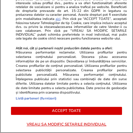
interesele si/sau profilul dvs., pentru a va oferi functionalitati aferente
retelelor de socializare si pentru a analiza traficul pe website. Beneficiati
Vacanțe și Cultură
10:00
de drepturile prevazute de art. 15-22 din GDPR in legatura cu
prelucrarea datelor cu caracter personal. Aceste drepturi pot fi exercitate
prin modalitatea indicata
aici
. Prin click pe “ACCEPT TOATE”, acceptati
folosirea tuturor Tehnologiilor de tip Cookie, care implica inclusiv acceptul
Mesaje de Sfântul Ilie 2026.
dvs. cu privire la stocarea/accesarea informatiilor de catre Vendor-ii cu
care colaboram. Prin click pe “VREAU SA MODIFIC SETARILE
INDIVIDUAL” puteti schimba preferintele in mod individual, mai putin
Urări și felicitări de Sfântul Ilie
cele legate de cookie strict necesare pentru functionarea website-ului.
2026
Atât noi, cât și partenerii noștri prelucrăm datele pentru a oferi:
Măsurarea performanței reclamelor. Utilizarea profilurilor pentru
selectarea conținutului personalizat. Stocarea și/sau accesarea
informațiilor de pe un dispozitiv. Dezvoltarea și îmbunătățirea serviciilor.
Crearea profilurilor de conținut personalizat. Utilizarea profilurilor pentru
selectarea publicității personalizate. Crearea profilurilor pentru
Vacanțe și Cultură
17 iul.
publicitate personalizată. Măsurarea performanței conținutului.
Înțelegerea publicului prin statistici sau combinații de date din surse
diferite. Utilizarea datelor limitate pentru a selecta conținutul. Utilizarea
Ce nume se sărbătoresc de
de date limitate pentru a selecta publicitatea. Date precise de geolocație
și identificarea prin scanarea dispozitivului.
Sfântul Ilie. Cui îi spunem La
Listă parteneri (furnizori)
Mulți Ani
ACCEPT TOATE
VREAU SA MODIFIC SETARILE INDIVIDUAL