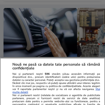
Lifestyle
18:21
Vacanțe și Cultu
Nouă ne pasă ca datele tale personale să rămână
confidențiale
Un cuplu de tineri avocați a murit
Femeile nu 
Noi și partenerii noștri
596
stocăm și/sau accesăm informații pe
din cauza aerului condiționat, în
nimeni pent
dispozitivul dvs., precum identificatorii cookie unici pentru prelucrarea
datelor cu caracter personal. Puteți accepta sau gestiona preferințele dvs.
Grecia. Cum a fost posibil
Noul trend î
făcând clic mai jos, respectiv vă puteți opune utilizării unui interes legitim
în orice moment pe pagina cu politica de confidențialitate. Aceste alegeri
singure în v
vor fi raportate partenerilor noștri și nu vă vor afecta navigarea.
Mai
multe detalii
Noi si partenerii nostri (retelele de socializare si agentiile de publicitate
partenere, precum si furnizorii nostri de servicii de date analitice)
prelucram date pentru a permite website-ului sa functioneze, pentru a
personaliza continutul si anunturile publicitare afisate in functie de