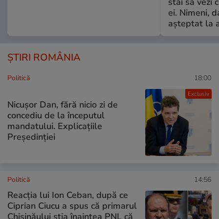
stai să vezi 
ei. Nimeni, d
așteptat la 
ȘTIRI ROMÂNIA
Politică
18:00
Exclusiv
Nicușor Dan, fără nicio zi de
concediu de la începutul
mandatului. Explicațiile
Președinției
Politică
14:56
Reacția lui Ion Ceban, după ce
Ciprian Ciucu a spus că primarul
Chișinăului știa înaintea PNL că