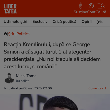
Susține
Cont
Caută
Ultimele știri
Exclusiv
Criză politică
Opinii
Video
|
Ştiri
|
Politică
Reacția Kremlinului, după ce George
Simion a câștigat turul 1 al alegerilor
prezidențiale: „Nu noi trebuie să decidem
acest lucru, ci românii”
Mihai Toma
Jurnalist
Actualizat pe 06 mai 2025, 02:06
Comentează