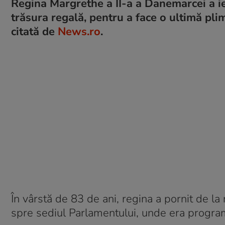
Regina Margrethe a II-a a Danemarcei a ieși
trăsura regală, pentru a face o ultimă pli
citată de
News.ro
.
În vârstă de 83 de ani, regina a pornit de la
spre sediul Parlamentului, unde era program