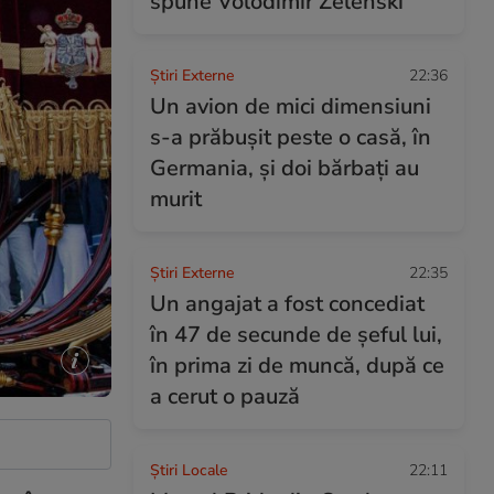
spune Volodimir Zelenski
Știri Externe
22:36
Un avion de mici dimensiuni
s-a prăbușit peste o casă, în
Germania, și doi bărbați au
murit
Știri Externe
22:35
Un angajat a fost concediat
în 47 de secunde de șeful lui,
în prima zi de muncă, după ce
a cerut o pauză
Știri Locale
22:11