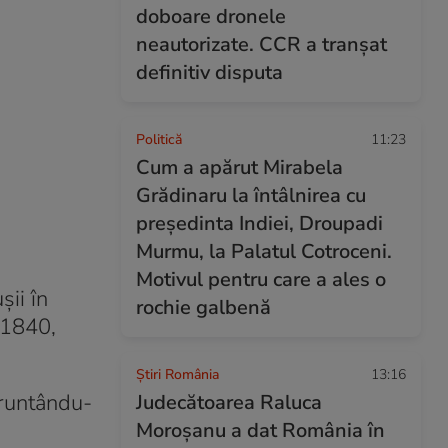
doboare dronele
neautorizate. CCR a tranșat
definitiv disputa
Politică
11:23
Cum a apărut Mirabela
Grădinaru la întâlnirea cu
președinta Indiei, Droupadi
Murmu, la Palatul Cotroceni.
Motivul pentru care a ales o
șii în
rochie galbenă
n 1840,
Știri România
13:16
fruntându-
Judecătoarea Raluca
Moroșanu a dat România în