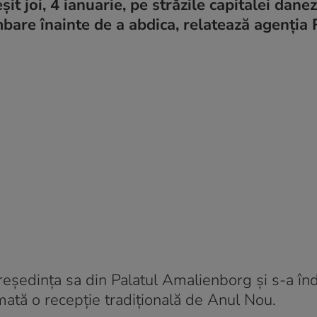
t joi, 4 ianuarie, pe străzile capitalei danez
mbare înainte de a abdica, relatează agenția 
 reşedinţa sa din Palatul Amalienborg și s-a în
ată o recepție tradițională de Anul Nou.