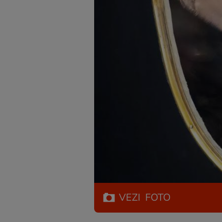
VEZI
FOTO