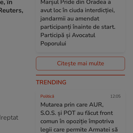
e, în
Marșul Pride din Oradea a
Reuters,
avut loc în ciuda interdicției,
jandarmii au amendat
participanți înainte de start.
Participă și Avocatul
Poporului
Citește mai multe
TRENDING
Politică
12:05
Mutarea prin care AUR,
S.O.S. și POT au făcut front
dreptat
comun în opoziție împotriva
legii care permite Armatei să