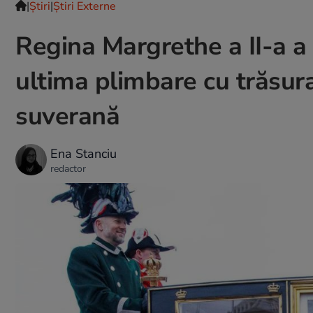
|
Ştiri
|
Știri Externe
Regina Margrethe a II-a a 
ultima plimbare cu trăsura
suverană
Ena Stanciu
redactor