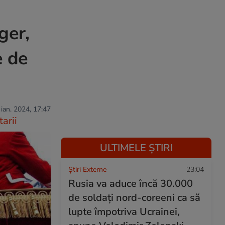
ger,
e de
 ian. 2024, 17:47
arii
ULTIMELE ȘTIRI
Știri Externe
23:04
Rusia va aduce încă 30.000
de soldaţi nord-coreeni ca să
lupte împotriva Ucrainei,