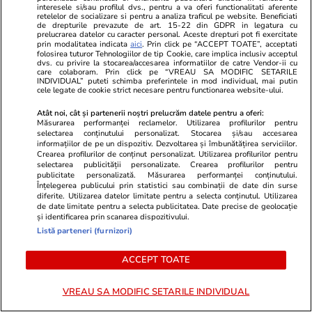
GSP.RO
GSP.RO
interesele si/sau profilul dvs., pentru a va oferi functionalitati aferente
retelelor de socializare si pentru a analiza traficul pe website. Beneficiati
A murit Spiridon, tatăl lui Adrian
Vi-l amintiți
de drepturile prevazute de art. 15-22 din GDPR in legatura cu
prelucrarea datelor cu caracter personal. Aceste drepturi pot fi exercitate
Mutu » Fan Știința, părinte
spectaculos 
prin modalitatea indicata
aici
. Prin click pe “ACCEPT TOATE”, acceptati
exigent + Pasiunea transmisă
N'Jock? Cum 
folosirea tuturor Tehnologiilor de tip Cookie, care implica inclusiv acceptul
dvs. cu privire la stocarea/accesarea informatiilor de catre Vendor-ii cu
printr-o pereche de jambiere
Luțu în vesti
care colaboram. Prin click pe “VREAU SA MODIFIC SETARILE
INDIVIDUAL” puteti schimba preferintele in mod individual, mai putin
cele legate de cookie strict necesare pentru functionarea website-ului.
PARTENERI
Atât noi, cât și partenerii noștri prelucrăm datele pentru a oferi:
Măsurarea performanței reclamelor. Utilizarea profilurilor pentru
selectarea conținutului personalizat. Stocarea și/sau accesarea
informațiilor de pe un dispozitiv. Dezvoltarea și îmbunătățirea serviciilor.
Crearea profilurilor de conținut personalizat. Utilizarea profilurilor pentru
selectarea publicității personalizate. Crearea profilurilor pentru
publicitate personalizată. Măsurarea performanței conținutului.
Înțelegerea publicului prin statistici sau combinații de date din surse
diferite. Utilizarea datelor limitate pentru a selecta conținutul. Utilizarea
de date limitate pentru a selecta publicitatea. Date precise de geolocație
și identificarea prin scanarea dispozitivului.
Listă parteneri (furnizori)
ACCEPT TOATE
VREAU SA MODIFIC SETARILE INDIVIDUAL
Libertateapentrufemei.ro
Avantaje.ro