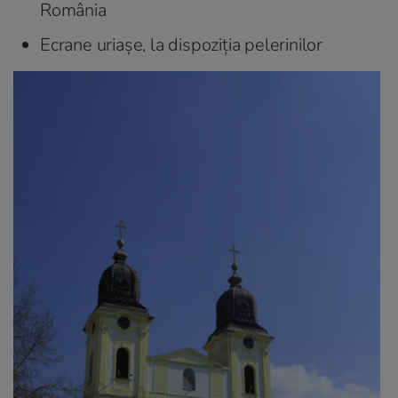
România
Ecrane uriașe, la dispoziția pelerinilor