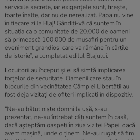
serviciile secrete, iar exigențele sunt, firește,
foarte înalte, dar nu de nerealizat. Papa nu vine
în fiecare zi la Blaj! Gândiți-vă că suntem în
situația ca o comunitate de 20.000 de oameni
să primească 100.000 de musafiri pentru un
eveniment grandios, care va rămâne în cărțile
de istorie”, a completat edilul Blajului.
Locuitorii au început și ei să simtă implicarea
forțelor de securitate. Oamenii care stau în
blocurile din vecinătatea Câmpiei Libertății au
fost deja vizitați de ofițeri implicați în dispozitiv.
“Ne-au bătut niște domni la ușă, s-au
prezentat, ne-au întrebat câți suntem în casă,
dacă așteptăm oaspeți în ziua vizitei Papei, dacă
avem mașină, unde o ținem. Ne-au rugat să fim