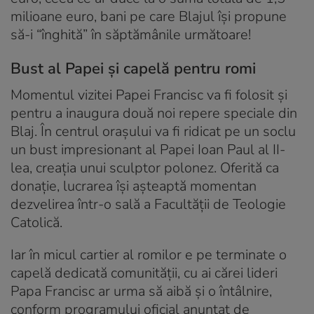
milioane euro, bani pe care Blajul își propune
să-i “înghită” în săptămânile următoare!
Bust al Papei și capelă pentru romi
Momentul vizitei Papei Francisc va fi folosit și
pentru a inaugura două noi repere speciale din
Blaj. În centrul orașului va fi ridicat pe un soclu
un bust impresionant al Papei Ioan Paul al II-
lea, creația unui sculptor polonez. Oferită ca
donație, lucrarea își așteaptă momentan
dezvelirea într-o sală a Facultății de Teologie
Catolică.
Iar în micul cartier al romilor e pe terminate o
capelă dedicată comunității, cu ai cărei lideri
Papa Francisc ar urma să aibă și o întâlnire,
conform programului oficial anunțat de