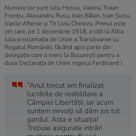
Numele lor sunt Iuliu Hossu, Valeriu Traian
Frenţiu, Alexandru Rusu, Ioan Bălan, Ioan Suciu,
Vasile Aftenie şi Tit Liviu Chinezu. Primul este
cel care, pe 1 decembrie 1918, a citit la Alba
Iulia proclamația de Unire a Transilvaniei cu
Regatul României, făcând apoi parte din
delegația care a mers la București pentru a
duce Declarația de Unire regelui Ferdinand I.
“Anul trecut am finalizat
lucrările de reabilitare a
Câmpiei Libertății, iar acum
suntem nevoiți să dăm jos tot
gardul. Asta e situația!
Trebuie asigurate intrări