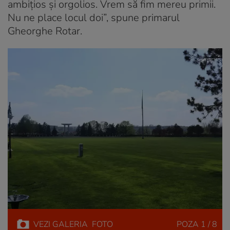
ambițios și orgolios. Vrem să fim mereu primii.
Nu ne place locul doi”, spune primarul
Gheorghe Rotar.
VEZI
GALERIA
FOTO
POZA
1 / 8