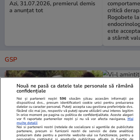
Azi, 31.07.2026, premierul demis
comportamen
a anunțat tot
critică derap
Rogobete la
endocrinolog
este accepta
a stârnit valu
GSP
Nouă ne pasă ca datele tale personale să rămână
confidențiale
Noi și partenerii noștri
596
stocăm și/sau accesăm informații pe
dispozitivul dvs., precum identificatorii cookie unici pentru prelucrarea
datelor cu caracter personal. Puteți accepta sau gestiona preferințele dvs.
făcând clic mai jos, respectiv vă puteți opune utilizării unui interes legitim
în orice moment pe pagina cu politica de confidențialitate. Aceste alegeri
vor fi raportate partenerilor noștri și nu vă vor afecta navigarea.
Mai
multe detalii
Noi si partenerii nostri (retelele de socializare si agentiile de publicitate
partenere, precum si furnizorii nostri de servicii de date analitice)
prelucram date pentru a permite website-ului sa functioneze, pentru a
personaliza continutul si anunturile publicitare afisate in functie de