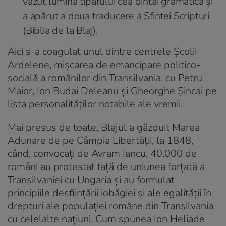
văzut lumina tiparului cea dintâi gramatică și
a apărut a doua traducere a Sfintei Scripturi
(Biblia de la Blaj).
Aici s-a coagulat unul dintre centrele Școlii
Ardelene, mișcarea de emancipare politico-
socială a românilor din Transilvania, cu Petru
Maior, Ion Budai Deleanu și Gheorghe Șincai pe
lista personalităților notabile ale vremii.
Mai presus de toate, Blajul a găzduit Marea
Adunare de pe Câmpia Libertății, la 1848,
când, convocați de Avram Iancu, 40.000 de
români au protestat față de uniunea forțată a
Transilvaniei cu Ungaria și au formulat
principiile desființării iobăgiei și ale egalității în
drepturi ale populației române din Transilvania
cu celelalte națiuni. Cum spunea Ion Heliade