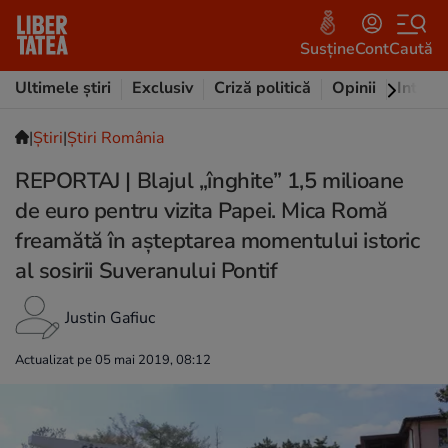
Susține
Cont
Caută
Ultimele știri
Exclusiv
Criză politică
Opinii
Intervi
|
Ştiri
|
Știri România
REPORTAJ | Blajul „înghite” 1,5 milioane
de euro pentru vizita Papei. Mica Romă
freamătă în așteptarea momentului istoric
al sosirii Suveranului Pontif
Justin Gafiuc
Actualizat pe 05 mai 2019, 08:12