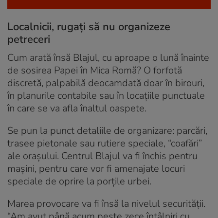
Localnicii, rugați să nu organizeze
petreceri
Cum arată însă Blajul, cu aproape o lună înainte
de sosirea Papei în Mica Romă? O forfotă
discretă, palpabilă deocamdată doar în birouri,
în planurile contabile sau în locațiile punctuale
în care se va afla înaltul oaspete.
Se pun la punct detaliile de organizare: parcări,
trasee pietonale sau rutiere speciale, “coafări”
ale orașului. Centrul Blajul va fi închis pentru
mașini, pentru care vor fi amenajate locuri
speciale de oprire la porțile urbei.
Marea provocare va fi însă la nivelul securității.
“Am avut până acum peste zece întâlniri cu