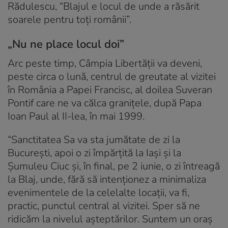
Rădulescu, “Blajul e locul de unde a răsărit
soarele pentru toți românii”.
„Nu ne place locul doi”
Arc peste timp, Câmpia Libertății va deveni,
peste circa o lună, centrul de greutate al vizitei
în România a Papei Francisc, al doilea Suveran
Pontif care ne va călca granițele, după Papa
Ioan Paul al II-lea, în mai 1999.
“Sanctitatea Sa va sta jumătate de zi la
București, apoi o zi împărțită la Iași și la
Șumuleu Ciuc și, în final, pe 2 iunie, o zi întreagă
la Blaj, unde, fără să intenționez a minimaliza
evenimentele de la celelalte locații, va fi,
practic, punctul central al vizitei. Sper să ne
ridicăm la nivelul așteptărilor. Suntem un oraș