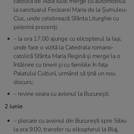
catolică de Alba Iulia: merge cu automobilul
la sanctuarul Fecioarei Maria de la Șumuleu-
Ciuc, unde celebrează Sfânta Liturghie cu
pelerinii prezenți;
– la ora 17.00 ajunge cu elicopterul la Iași,
unde face o vizită la Catedrala romano-
catolică Sfânta Maria Regină și merge la o
întâlnire cu tinerii și cu familiile în fața
Palatului Culturii, urmând să țină un nou
discurs;
– revine seara cu avionul la București.
2 iunie
– plecare cu avionul din București spre Sibiu
la ora 9.00, transfer cu elicopterul la Blaj,