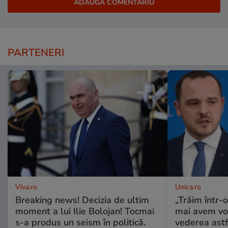
PARTENERI
Viva.ro
Unica.ro
Breaking news! Decizia de ultim
„Trăim într-
moment a lui Ilie Bolojan! Tocmai
mai avem vo
s-a produs un seism în politică.
vederea astf