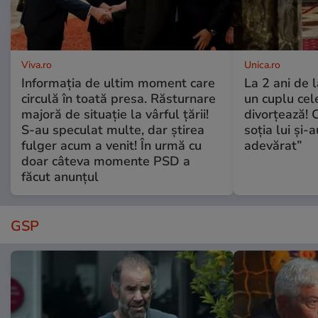
Viva.ro
Unica.ro
Informația de ultim moment care
La 2 ani de 
circulă în toată presa. Răsturnare
un cuplu ce
majoră de situație la vârful țării!
divorțează! C
S-au speculat multe, dar știrea
soția lui și-
fulger acum a venit! În urmă cu
adevărat”
doar câteva momente PSD a
făcut anunțul
GSP