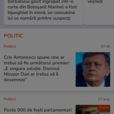
bărbatului găsit îngropat într-o
veșnică
curte din Botoșani! Marinel a fost
înjunghiat în inimă, iar concubina
lui se numără printre suspecți
POLITIC
Politică
07:46
Crin Antonescu spune cine ar
trebui să fie următorul premier:
„E singura soluție. Domnul
Nicușor Dan ar trebui să îl
desemnze”
Politică
07 aug.
Analiză
Peste 900 de foști parlamentari