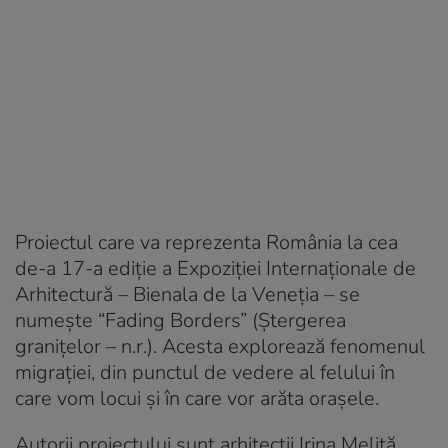
Proiectul care va reprezenta România la cea
de-a 17-a ediție a Expoziţiei Internaţionale de
Arhitectură – Bienala de la Veneția – se
numește “Fading Borders” (Ștergerea
granițelor – n.r.). Acesta explorează fenomenul
migrației, din punctul de vedere al felului în
care vom locui și în care vor arăta orașele.
Autorii proiectului sunt arhitecții Irina Meliță,