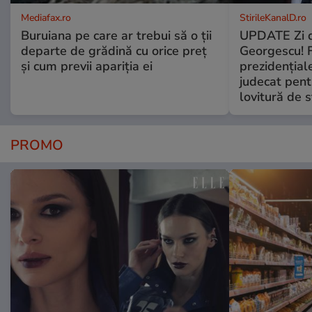
Mediafax.ro
StirileKanalD.ro
Buruiana pe care ar trebui să o ții
UPDATE Zi d
departe de grădină cu orice preț
Georgescu! F
și cum previi apariția ei
prezidențiale
judecat pent
lovitură de s
PROMO