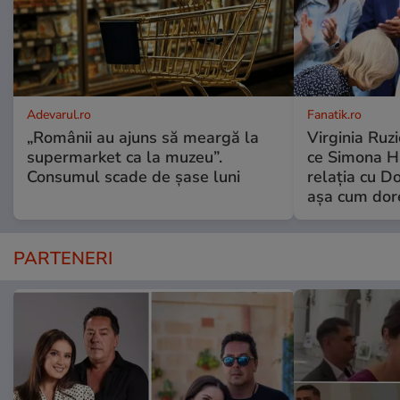
Adevarul.ro
Fanatik.ro
„Românii au ajuns să meargă la
Virginia Ruzi
supermarket ca la muzeu”.
ce Simona Ha
Consumul scade de șase luni
relația cu Do
așa cum dor
PARTENERI