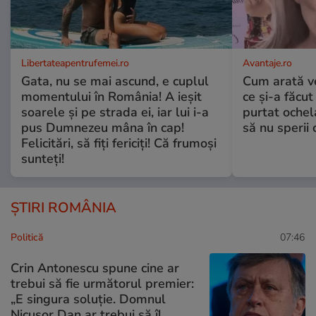
Libertateapentrufemei.ro
Avantaje.ro
Gata, nu se mai ascund, e cuplul
Cum arată v
momentului în România! A ieșit
ce și-a făcut
soarele și pe strada ei, iar lui i-a
purtat ochel
pus Dumnezeu mâna în cap!
să nu sperii c
Felicitări, să fiți fericiți! Că frumoși
sunteți!
ȘTIRI ROMÂNIA
Politică
07:46
Crin Antonescu spune cine ar
trebui să fie următorul premier:
„E singura soluție. Domnul
Nicușor Dan ar trebui să îl