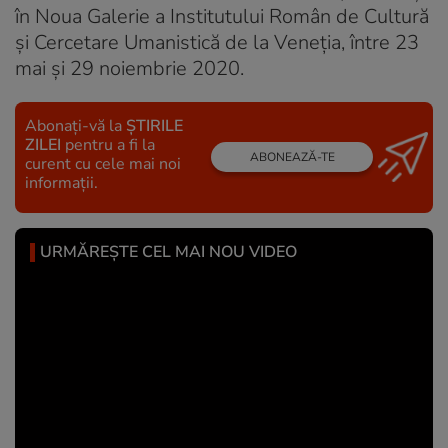
în Noua Galerie a Institutului Român de Cultură
şi Cercetare Umanistică de la Veneţia, între 23
mai și 29 noiembrie 2020.
Abonați-vă la
ȘTIRILE
ZILEI
pentru a fi la
ABONEAZĂ-TE
curent cu cele mai noi
informații.
URMĂREȘTE CEL MAI NOU VIDEO