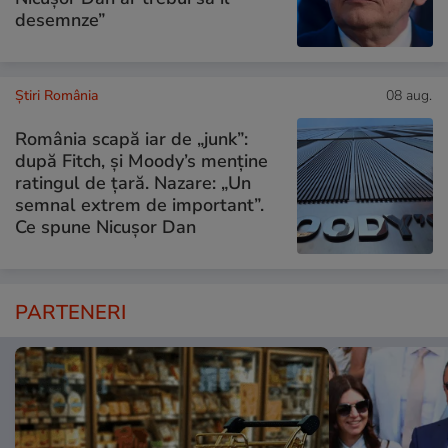
desemnze”
Știri România
08 aug.
România scapă iar de „junk”:
după Fitch, și Moody’s menține
ratingul de țară. Nazare: „Un
semnal extrem de important”.
Ce spune Nicușor Dan
PARTENERI