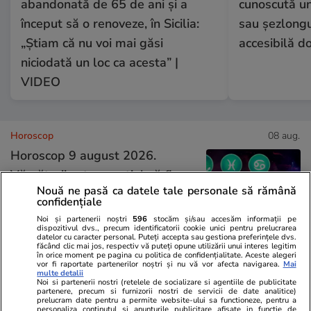
abandonată de 65 de ani și a
cunoscută un
început să o renoveze, în Sicilia:
sau șezlongur
„Știam că nu voi mai găsi
accesibilă d
niciodată un loc ca acesta” |
VIDEO
Horoscop
08 aug.
Horoscop 9 august 2026.
Vărsătorii este esențial să fie
Nouă ne pasă ca datele tale personale să rămână
atenți la felul în care se
confidențiale
exprimă față de oricine, în
Noi și partenerii noștri
596
stocăm și/sau accesăm informații pe
dispozitivul dvs., precum identificatorii cookie unici pentru prelucrarea
special față de partenerul de
datelor cu caracter personal. Puteți accepta sau gestiona preferințele dvs.
făcând clic mai jos, respectiv vă puteți opune utilizării unui interes legitim
cuplu
în orice moment pe pagina cu politica de confidențialitate. Aceste alegeri
vor fi raportate partenerilor noștri și nu vă vor afecta navigarea.
Mai
multe detalii
Noi si partenerii nostri (retelele de socializare si agentiile de publicitate
partenere, precum si furnizorii nostri de servicii de date analitice)
Bani și Afaceri
03 aug.
prelucram date pentru a permite website-ului sa functioneze, pentru a
personaliza continutul si anunturile publicitare afisate in functie de