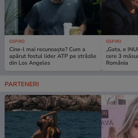
GSP.RO
GSP.RO
Cine-l mai recunoaște? Cum a
„Gata, e IN
apărut fostul lider ATP pe străzile
cere 3 măsu
din Los Angeles
România
PARTENERI