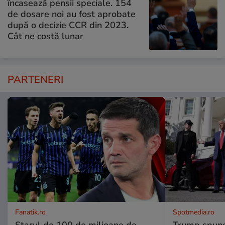
încasează pensii speciale. 154
de dosare noi au fost aprobate
după o decizie CCR din 2023.
Cât ne costă lunar
PARTENERI
Fanatik.ro
Spotmedia.ro
Starul de 100 de milioane de
Trump spune 