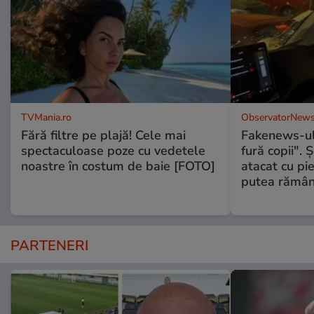
TVMania.ro
ObservatorNews
Fără filtre pe plajă! Cele mai
Fakenews-ul
spectaculoase poze cu vedetele
fură copii". 
noastre în costum de baie [FOTO]
atacat cu pie
putea rămân
PARTENERI