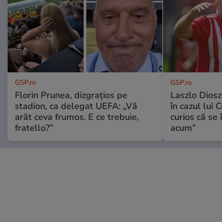
GSP.ro
GSP.ro
Florin Prunea, dizgrațios pe
Laszlo Diosz
stadion, ca delegat UEFA: „Vă
în cazul lui 
arăt ceva frumos. E ce trebuie,
curios că se
fratello?”
acum”