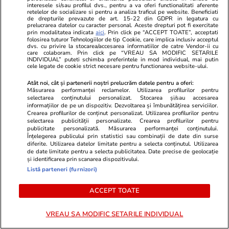
interesele si/sau profilul dvs., pentru a va oferi functionalitati aferente
retelelor de socializare si pentru a analiza traficul pe website. Beneficiati
de drepturile prevazute de art. 15-22 din GDPR in legatura cu
Cine poate retrage banii din
prelucrarea datelor cu caracter personal. Aceste drepturi pot fi exercitate
prin modalitatea indicata
aici
. Prin click pe “ACCEPT TOATE”, acceptati
contul unei persoane decedate
folosirea tuturor Tehnologiilor de tip Cookie, care implica inclusiv acceptul
dvs. cu privire la stocarea/accesarea informatiilor de catre Vendor-ii cu
care colaboram. Prin click pe “VREAU SA MODIFIC SETARILE
INDIVIDUAL” puteti schimba preferintele in mod individual, mai putin
cele legate de cookie strict necesare pentru functionarea website-ului.
Atât noi, cât și partenerii noștri prelucrăm datele pentru a oferi:
Măsurarea performanței reclamelor. Utilizarea profilurilor pentru
Lifestyle
06 aug.
selectarea conținutului personalizat. Stocarea și/sau accesarea
informațiilor de pe un dispozitiv. Dezvoltarea și îmbunătățirea serviciilor.
Crearea profilurilor de conținut personalizat. Utilizarea profilurilor pentru
selectarea publicității personalizate. Crearea profilurilor pentru
30 de expresii în turcă esențiale
publicitate personalizată. Măsurarea performanței conținutului.
Înțelegerea publicului prin statistici sau combinații de date din surse
pentru vacanță: de la bazar la
diferite. Utilizarea datelor limitate pentru a selecta conținutul. Utilizarea
plajă
de date limitate pentru a selecta publicitatea. Date precise de geolocație
și identificarea prin scanarea dispozitivului.
Listă parteneri (furnizori)
ACCEPT TOATE
Lifestyle
04 aug.
VREAU SA MODIFIC SETARILE INDIVIDUAL