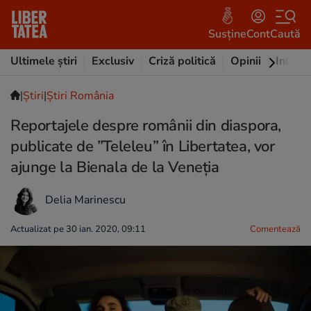
Susține
Cont
Caută
Ultimele știri
Exclusiv
Criză politică
Opinii
Intervi
|
Ştiri
|
Știri România
Reportajele despre românii din diaspora,
publicate de ”Teleleu” în Libertatea, vor
ajunge la Bienala de la Veneția
Delia Marinescu
Actualizat pe 30 ian. 2020, 09:11
Comentează