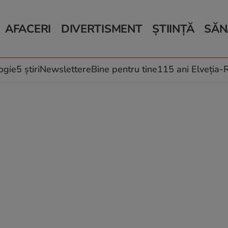
AFACERI
DIVERTISMENT
ȘTIINȚĂ
SĂN
Bani și Afaceri
Monden
Știri Știință
Știri 
Auto
Horoscop
Schimbări climati
Relații
Locuri de muncă
Muzică și Filme
Rețete
ogie
5 știri
Newslettere
Bine pentru tine
115 ani Elveția
Imobiliare.ro
Vacanțe și Cultură
Fructe
eJobs.ro
Îngriji