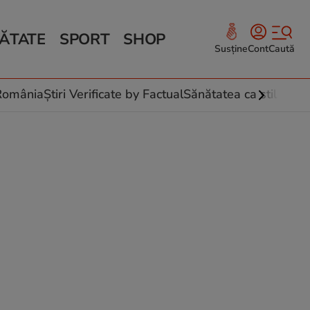
ĂTATE
SPORT
SHOP
Susține
Cont
Caută
Sănătate și Fitness
ce
 culinare
-România
Știri Verificate by Factual
Sănătatea ca stil de vi
 și legume
rea plantelor