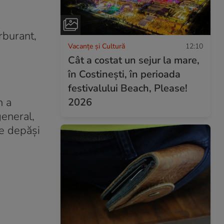
rburant,
Vacanțe și Cultură
12:10
Cât a costat un sejur la mare,
în Costinești, în perioada
festivalului Beach, Please!
n a
2026
general,
te depăși