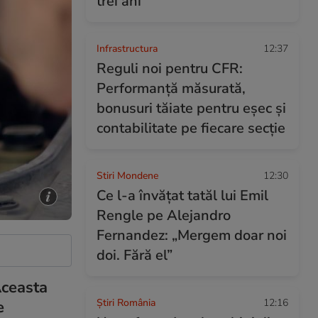
trei ani
Infrastructura
12:37
Reguli noi pentru CFR:
Performanță măsurată,
bonusuri tăiate pentru eșec și
contabilitate pe fiecare secție
Stiri Mondene
12:30
Ce l-a învățat tatăl lui Emil
Rengle pe Alejandro
Fernandez: „Mergem doar noi
doi. Fără el”
Aceasta
Știri România
12:16
e