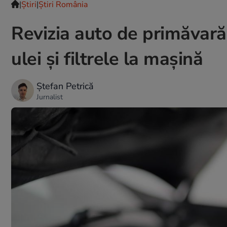
|
Ştiri
|
Știri România
Revizia auto de primăvară
ulei și filtrele la mașină
Ștefan Petrică
Jurnalist