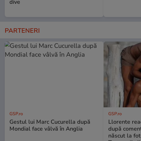
dive
PARTENERI
GSP.ro
GSP.ro
Gestul lui Marc Cucurella după
Llorente rea
Mondial face vâlvă în Anglia
după comenta
născut la fot