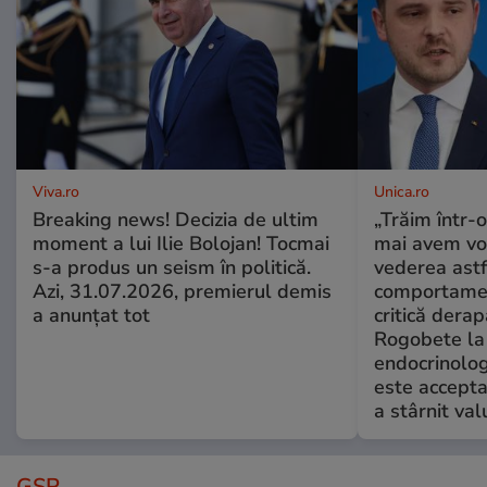
Viva.ro
Unica.ro
Breaking news! Decizia de ultim
„Trăim într-
moment a lui Ilie Bolojan! Tocmai
mai avem vo
s-a produs un seism în politică.
vederea astf
Azi, 31.07.2026, premierul demis
comportamen
a anunțat tot
critică derap
Rogobete la
endocrinolog
este accepta
a stârnit valu
GSP