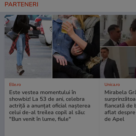
PARTENERI
Elle.ro
Unica.ro
Este vestea momentului în
Mirabela Gră
showbiz! La 53 de ani, celebra
surprinzătoar
actriță a anunțat oficial nașterea
flancată de 
celui de-al treilea copil al său:
aflat despre
"Bun venit în lume, fiule"
de Apel