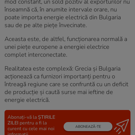
mod constant, un sold pozitiv al exporturilor nu
înseamnă că, în anumite intervale orare, nu
poate importa energie electrică din Bulgaria
sau de pe alte piețe învecinate.
Aceasta este, de altfel, funcționarea normală a
unei piețe europene a energiei electrice
complet interconectate.
Realitatea este complexă: Grecia și Bulgaria
acționează ca furnizori importanți pentru o
întreagă regiune care se confruntă cu un deficit
de producție și caută surse mai ieftine de
energie electrică.
Abonați-vă la
ȘTIRILE
ZILEI
pentru a fi la
ABONEAZĂ-TE
curent cu cele mai noi
informații.