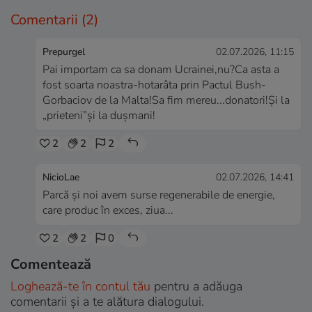
Comentarii
(2)
Prepurgel
02.07.2026, 11:15
Pai importam ca sa donam Ucrainei,nu?Ca asta a
fost soarta noastra-hotarâta prin Pactul Bush-
Gorbaciov de la Malta!Sa fim mereu...donatori!Și la
„prieteni”și la dușmani!
2
2
2
NicioLae
02.07.2026, 14:41
Parcă și noi avem surse regenerabile de energie,
care produc în exces, ziua...
2
2
0
Comentează
Loghează-te în contul tău
pentru a adăuga
comentarii și a te alătura dialogului.