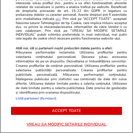
interesele si/sau profilul dvs., pentru a va oferi functionalitati aferente
declarațiilor de avere ale
retelelor de socializare si pentru a analiza traficul pe website. Beneficiati
liderilor săi
de drepturile prevazute de art. 15-22 din GDPR in legatura cu
prelucrarea datelor cu caracter personal. Aceste drepturi pot fi exercitate
prin modalitatea indicata
aici
. Prin click pe “ACCEPT TOATE”, acceptati
folosirea tuturor Tehnologiilor de tip Cookie, care implica inclusiv acceptul
dvs. cu privire la stocarea/accesarea informatiilor de catre Vendor-ii cu
care colaboram. Prin click pe “VREAU SA MODIFIC SETARILE
Politică
09:37
INDIVIDUAL” puteti schimba preferintele in mod individual, mai putin
cele legate de cookie strict necesare pentru functionarea website-ului.
Avertismentul ministrului
Atât noi, cât și partenerii noștri prelucrăm datele pentru a oferi:
Finanțelor, după ce România a
Măsurarea performanței reclamelor. Utilizarea profilurilor pentru
selectarea conținutului personalizat. Stocarea și/sau accesarea
evitat retrogradarea la „junk”:
informațiilor de pe un dispozitiv. Dezvoltarea și îmbunătățirea serviciilor.
„Orice derapaj poate veni cu
Crearea profilurilor de conținut personalizat. Utilizarea profilurilor pentru
selectarea publicității personalizate. Crearea profilurilor pentru
sancțiuni severe”
publicitate personalizată. Măsurarea performanței conținutului.
Înțelegerea publicului prin statistici sau combinații de date din surse
diferite. Utilizarea datelor limitate pentru a selecta conținutul. Utilizarea
de date limitate pentru a selecta publicitatea. Date precise de geolocație
și identificarea prin scanarea dispozitivului.
PARTENERI
Listă parteneri (furnizori)
ACCEPT TOATE
VREAU SA MODIFIC SETARILE INDIVIDUAL