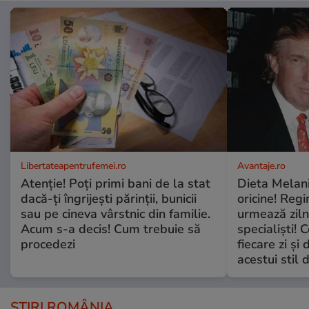
Libertateapentrufemei.ro
Avantaje.ro
Atenție! Poți primi bani de la stat
Dieta Melan
dacă-ți îngrijești părinții, bunicii
oricine! Regi
sau pe cineva vârstnic din familie.
urmează zilni
Acum s-a decis! Cum trebuie să
specialiști! 
procedezi
fiecare zi și 
acestui stil 
ȘTIRI ROMÂNIA