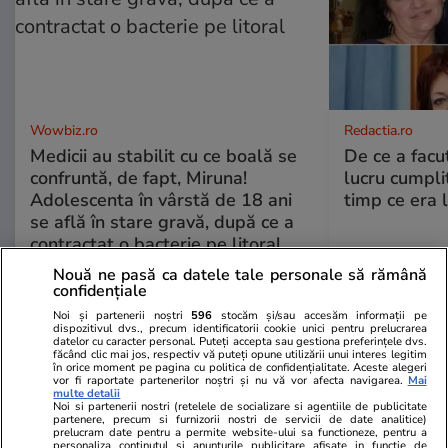
Wowbiz.ro
Redactia.ro
Medicii au stabilit cu ce boală se
De ce a fac
confruntă, de fapt, Miruna!
lucru cumplit
Adolescenta în vârstă de 18 ani
timp ce era 
se află în stare gravă, după ce a
contractat o bacterie pe litoral
Nouă ne pasă ca datele tale personale să rămână
confidențiale
POLITIC
Noi și partenerii noștri
596
stocăm și/sau accesăm informații pe
dispozitivul dvs., precum identificatorii cookie unici pentru prelucrarea
datelor cu caracter personal. Puteți accepta sau gestiona preferințele dvs.
Politică
10:58
făcând clic mai jos, respectiv vă puteți opune utilizării unui interes legitim
în orice moment pe pagina cu politica de confidențialitate. Aceste alegeri
vor fi raportate partenerilor noștri și nu vă vor afecta navigarea.
Mai
multe detalii
Drept la replică. AUR arată cu
Noi si partenerii nostri (retelele de socializare si agentiile de publicitate
degetul spre Parlament pentru
partenere, precum si furnizorii nostri de servicii de date analitice)
prelucram date pentru a permite website-ului sa functioneze, pentru a
nepublicarea nici la cerere a
personaliza continutul si anunturile publicitare afisate in functie de