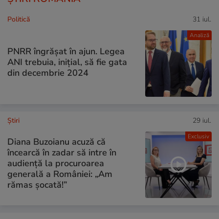
Politică
31 iul.
Analiză
PNRR îngrășat în ajun. Legea
ANI trebuia, inițial, să fie gata
din decembrie 2024
Ştiri
29 iul.
Exclusiv
Diana Buzoianu acuză că
încearcă în zadar să intre în
audiență la procuroarea
generală a României: „Am
rămas șocată!”