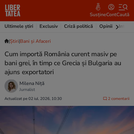
Susține
Cont
Caută
Ultimele știri
Exclusiv
Criză politică
Opinii
Intervi
|
Ştiri
|
Bani și Afaceri
Cum importă România curent masiv pe
bani grei, în timp ce Grecia și Bulgaria au
ajuns exportatori
Milena Niță
Jurnalist
Actualizat pe 02 iul. 2026, 10:30
2 comentarii