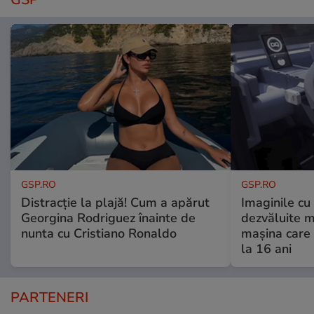
GSP.RO
GSP.RO
Distracție la plajă! Cum a apărut
Imaginile cu
Georgina Rodriguez înainte de
dezvăluite m
nunta cu Cristiano Ronaldo
mașina care 
la 16 ani
PARTENERI