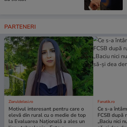
PARTENERI
ZiaruldeIasi.ro
Fanatik.ro
Motivul interesant pentru care o
Ce s-a întâm
elevă din rural cu o medie de top
FCSB după r
la Evaluarea Națională a ales un
„Baciu nici n