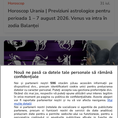
Horoscop
31 iul.
Horoscop Urania | Previziuni astrologice pentru
perioada 1 – 7 august 2026. Venus va intra în
zodia Balanței
Nouă ne pasă ca datele tale personale să rămână
confidențiale
Noi și partenerii noștri
596
stocăm și/sau accesăm informații pe
dispozitivul dvs., precum identificatorii cookie unici pentru prelucrarea
datelor cu caracter personal. Puteți accepta sau gestiona preferințele dvs.
făcând clic mai jos, respectiv vă puteți opune utilizării unui interes legitim
în orice moment pe pagina cu politica de confidențialitate. Aceste alegeri
vor fi raportate partenerilor noștri și nu vă vor afecta navigarea.
Mai
Horoscop
31 iul.
Lifestyle
multe detalii
Noi si partenerii nostri (retelele de socializare si agentiile de publicitate
Horoscop 1 august 2026. Peștii
Două românc
partenere, precum si furnizorii nostri de servicii de date analitice)
prelucram date pentru a permite website-ului sa functioneze, pentru a
este bine să evite gândurile care
teckeli împr
personaliza continutul si anunturile publicitare afisate in functie de