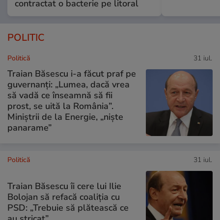
contractat o bacterie pe litoral
POLITIC
Politică
31 iul.
Traian Băsescu i-a făcut praf pe
guvernanți: „Lumea, dacă vrea
să vadă ce înseamnă să fii
prost, se uită la România”.
Miniștrii de la Energie, „niște
panarame”
Politică
31 iul.
Traian Băsescu îi cere lui Ilie
Bolojan să refacă coaliția cu
PSD: „Trebuie să plătească ce
au stricat”