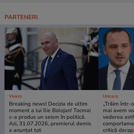
PARTENERI
Viva.ro
Unica.ro
Breaking news! Decizia de ultim
„Trăim într-
moment a lui Ilie Bolojan! Tocmai
mai avem vo
s-a produs un seism în politică.
vederea astf
Azi, 31.07.2026, premierul demis
comportamen
a anunțat tot
critică derap