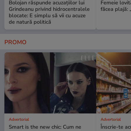
Bolojan răspunde acuzațiilor lui
Femeie lovit
Grindeanu privind hidrocentralele
făcea plajă: „
blocate: E simplu să vii cu acuze
de natură politică
PROMO
Advertorial
Advertorial
Smart is the new chic: Cum ne
Înscrie-te ac