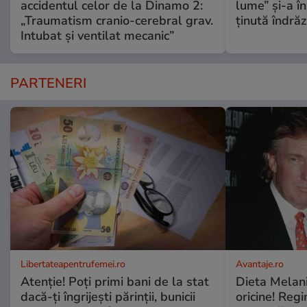
accidentul celor de la Dinamo 2:
lume” și-a în
„Traumatism cranio-cerebral grav.
ținută îndră
Intubat și ventilat mecanic”
PARTENERI
Libertateapentrufemei.ro
Avantaje.ro
Atenție! Poți primi bani de la stat
Dieta Melan
dacă-ți îngrijești părinții, bunicii
oricine! Regi