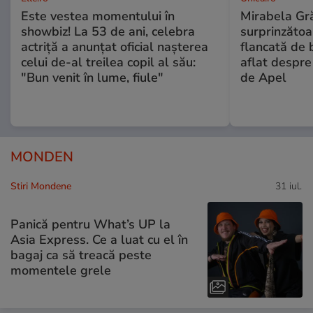
Este vestea momentului în
Mirabela Gră
showbiz! La 53 de ani, celebra
surprinzătoar
actriță a anunțat oficial nașterea
flancată de 
celui de-al treilea copil al său:
aflat despre
"Bun venit în lume, fiule"
de Apel
MONDEN
Stiri Mondene
31 iul.
Panică pentru What’s UP la
Asia Express. Ce a luat cu el în
bagaj ca să treacă peste
momentele grele