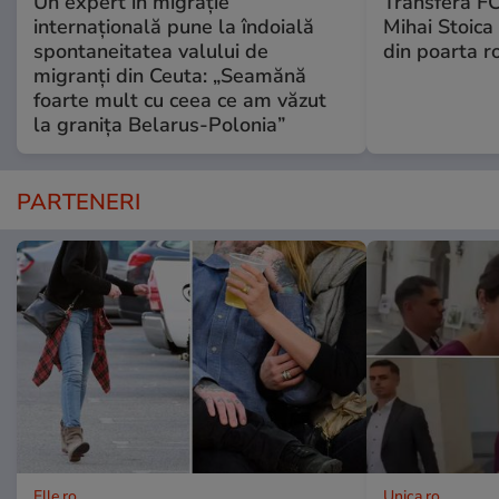
Un expert în migrație
Transferă FC
internațională pune la îndoială
Mihai Stoica 
spontaneitatea valului de
din poarta r
migranți din Ceuta: „Seamănă
foarte mult cu ceea ce am văzut
la granița Belarus-Polonia”
PARTENERI
Elle.ro
Unica.ro