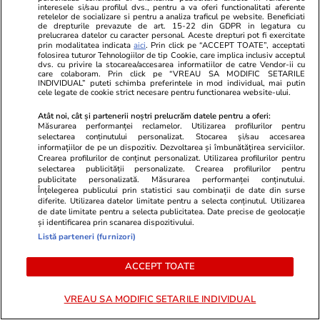
interesele si/sau profilul dvs., pentru a va oferi functionalitati aferente
le provoacă o stare de agitație și
în Franța, și
retelelor de socializare si pentru a analiza traficul pe website. Beneficiati
de drepturile prevazute de art. 15-22 din GDPR in legatura cu
nu se dau duse, chiar dacă
de euro am
prelucrarea datelor cu caracter personal. Aceste drepturi pot fi exercitate
prin modalitatea indicata
aici
. Prin click pe “ACCEPT TOATE”, acceptati
încearcă
folosirea tuturor Tehnologiilor de tip Cookie, care implica inclusiv acceptul
dvs. cu privire la stocarea/accesarea informatiilor de catre Vendor-ii cu
care colaboram. Prin click pe “VREAU SA MODIFIC SETARILE
INDIVIDUAL” puteti schimba preferintele in mod individual, mai putin
cele legate de cookie strict necesare pentru functionarea website-ului.
Horoscop
31 iul.
Atât noi, cât și partenerii noștri prelucrăm datele pentru a oferi:
Măsurarea performanței reclamelor. Utilizarea profilurilor pentru
Horoscop 1 august 2026. Peștii
selectarea conținutului personalizat. Stocarea și/sau accesarea
informațiilor de pe un dispozitiv. Dezvoltarea și îmbunătățirea serviciilor.
este bine să evite gândurile
Crearea profilurilor de conținut personalizat. Utilizarea profilurilor pentru
care le provoacă o stare de
selectarea publicității personalizate. Crearea profilurilor pentru
publicitate personalizată. Măsurarea performanței conținutului.
agitație și nu se dau duse, chiar
Înțelegerea publicului prin statistici sau combinații de date din surse
diferite. Utilizarea datelor limitate pentru a selecta conținutul. Utilizarea
dacă încearcă
de date limitate pentru a selecta publicitatea. Date precise de geolocație
și identificarea prin scanarea dispozitivului.
Listă parteneri (furnizori)
Tehnologie
13 iul.
ACCEPT TOATE
VREAU SA MODIFIC SETARILE INDIVIDUAL
De ce nu mai răcește aerul