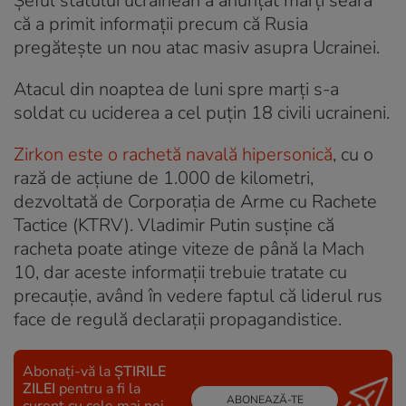
Șeful statului ucrainean a anunțat marți seara
că a primit informații precum că Rusia
pregătește un nou atac masiv asupra Ucrainei.
Atacul din noaptea de luni spre marți s-a
soldat cu uciderea a cel puțin 18 civili ucraineni.
Zirkon este o rachetă navală hipersonică
, cu o
rază de acțiune de 1.000 de kilometri,
dezvoltată de Corporația de Arme cu Rachete
Tactice (KTRV). Vladimir Putin susține că
racheta poate atinge viteze de până la Mach
10, dar aceste informații trebuie tratate cu
precauție, având în vedere faptul că liderul rus
face de regulă declarații propagandistice.
Abonați-vă la
ȘTIRILE
ZILEI
pentru a fi la
ABONEAZĂ-TE
curent cu cele mai noi