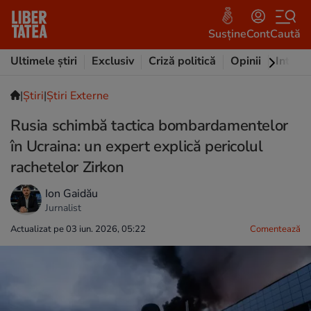
Susține
Cont
Caută
Ultimele știri
Exclusiv
Criză politică
Opinii
Intervi
|
Ştiri
|
Știri Externe
Rusia schimbă tactica bombardamentelor
în Ucraina: un expert explică pericolul
rachetelor Zirkon
Ion Gaidău
Jurnalist
Actualizat pe 03 iun. 2026, 05:22
Comentează