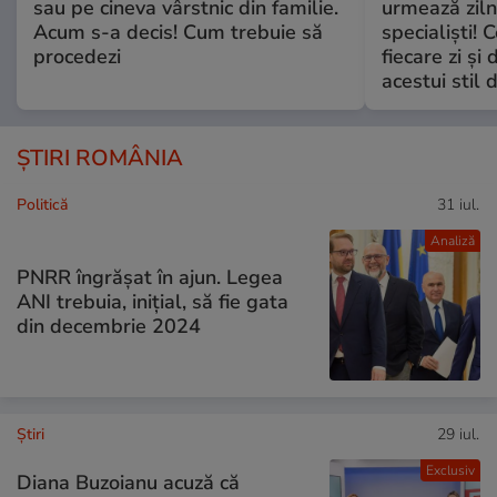
sau pe cineva vârstnic din familie.
urmează zilni
Acum s-a decis! Cum trebuie să
specialiști! 
procedezi
fiecare zi și 
acestui stil 
ȘTIRI ROMÂNIA
Politică
31 iul.
Analiză
PNRR îngrășat în ajun. Legea
ANI trebuia, inițial, să fie gata
din decembrie 2024
Ştiri
29 iul.
Exclusiv
Diana Buzoianu acuză că