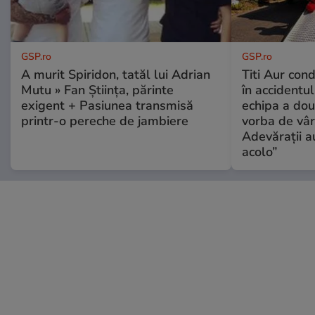
GSP.ro
GSP.ro
A murit Spiridon, tatăl lui Adrian
Titi Aur con
Mutu » Fan Știința, părinte
în accidentul
exigent + Pasiunea transmisă
echipa a dou
printr-o pereche de jambiere
vorba de vâr
Adevărații a
acolo”