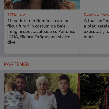
TVMania.ro
ObservatorNews
10 vedete din România care au
A luat un îm
făcut furori în costum de baie.
a plăti ratel
Imagini spectaculoase cu Antonia,
executat şi c
INNA, Bianca Drăgușanu și alte
mari
dive
PARTENERI