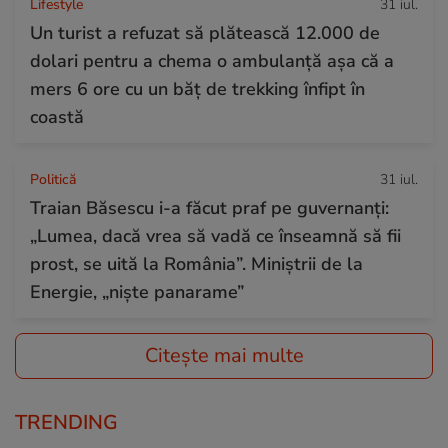
Lifestyle
31 iul.
Un turist a refuzat să plătească 12.000 de
dolari pentru a chema o ambulanță așa că a
mers 6 ore cu un băț de trekking înfipt în
coastă
Politică
31 iul.
Traian Băsescu i-a făcut praf pe guvernanți:
„Lumea, dacă vrea să vadă ce înseamnă să fii
prost, se uită la România”. Miniștrii de la
Energie, „niște panarame”
Citește mai multe
TRENDING