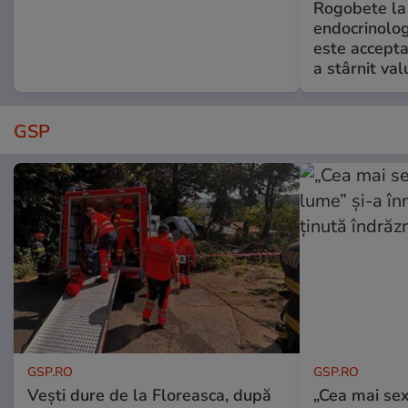
Rogobete la
endocrinolog
este accepta
a stârnit valu
GSP
GSP.RO
GSP.RO
Vești dure de la Floreasca, după
„Cea mai sex