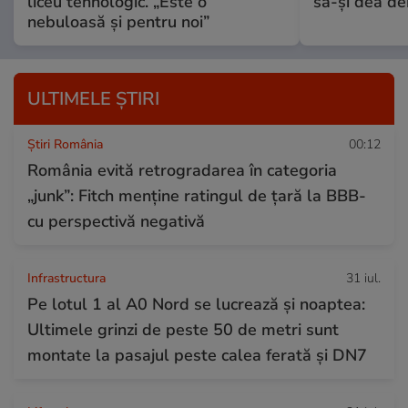
liceu tehnologic. „Este o
să-și dea dem
nebuloasă și pentru noi”
ULTIMELE ȘTIRI
Știri România
00:12
România evită retrogradarea în categoria
„junk”: Fitch menține ratingul de țară la BBB-
cu perspectivă negativă
Infrastructura
31 iul.
Pe lotul 1 al A0 Nord se lucrează și noaptea:
Ultimele grinzi de peste 50 de metri sunt
montate la pasajul peste calea ferată și DN7