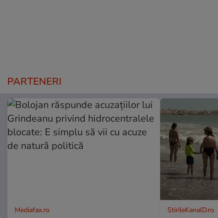
PARTENERI
Mediafax.ro
StirileKanalD.ro