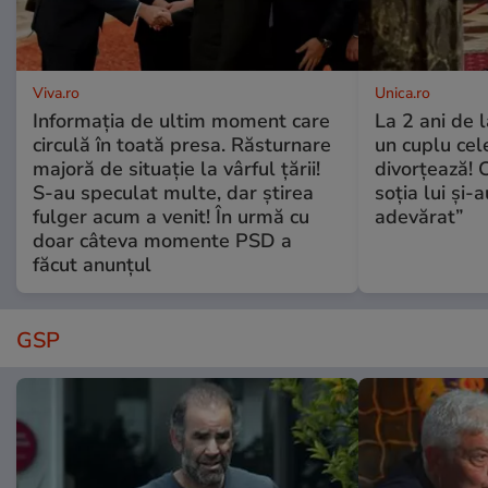
Viva.ro
Unica.ro
Informația de ultim moment care
La 2 ani de 
circulă în toată presa. Răsturnare
un cuplu ce
majoră de situație la vârful țării!
divorțează! C
S-au speculat multe, dar știrea
soția lui și-
fulger acum a venit! În urmă cu
adevărat”
doar câteva momente PSD a
făcut anunțul
GSP