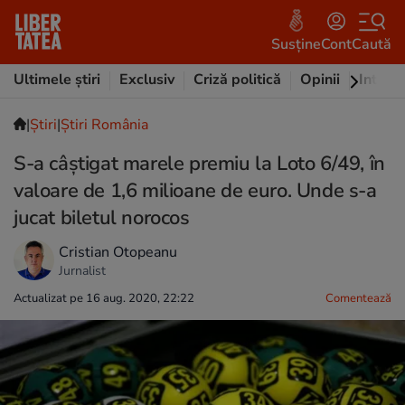
Susține
Cont
Caută
Ultimele știri
Exclusiv
Criză politică
Opinii
Intervi
|
Ştiri
|
Știri România
S-a câștigat marele premiu la Loto 6/49, în
valoare de 1,6 milioane de euro. Unde s-a
jucat biletul norocos
Cristian Otopeanu
Jurnalist
Actualizat pe 16 aug. 2020, 22:22
Comentează