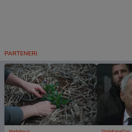
PARTENERI
Mediafax.ro
StirileKanalD.ro