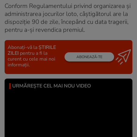
Conform Regulamentului privind organizarea și
administrarea jocurilor loto, câștigătorul are la
dispoziție 90 de zile, începând cu data tragerii,
pentru a-și revendica premiul.
Abonați-vă la
ȘTIRILE
ZILEI
pentru a fi la
ABONEAZĂ-TE
curent cu cele mai noi
informații.
URMĂREȘTE CEL MAI NOU VIDEO