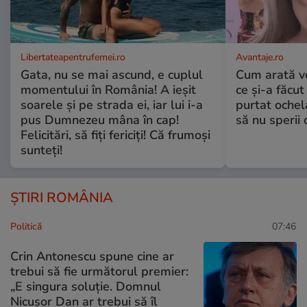
Libertateapentrufemei.ro
Avantaje.ro
Gata, nu se mai ascund, e cuplul
Cum arată v
momentului în România! A ieșit
ce și-a făcut
soarele și pe strada ei, iar lui i-a
purtat ochel
pus Dumnezeu mâna în cap!
să nu sperii c
Felicitări, să fiți fericiți! Că frumoși
sunteți!
ȘTIRI ROMÂNIA
Politică
07:46
Crin Antonescu spune cine ar
trebui să fie următorul premier:
„E singura soluție. Domnul
Nicușor Dan ar trebui să îl