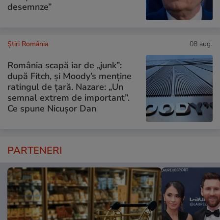
desemnze”
Știri România
08 aug.
România scapă iar de „junk”:
după Fitch, și Moody’s menține
ratingul de țară. Nazare: „Un
semnal extrem de important”.
Ce spune Nicușor Dan
PARTENERI