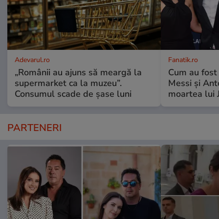
Adevarul.ro
Fanatik.ro
„Românii au ajuns să meargă la
Cum au fost 
supermarket ca la muzeu”.
Messi și An
Consumul scade de șase luni
moartea lui 
PARTENERI