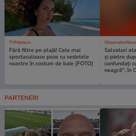
TVMania.ro
ObservatorNews
Fără filtre pe plajă! Cele mai
Salvatori at
spectaculoase poze cu vedetele
şi pietre dup
noastre în costum de baie [FOTO]
confundaţi 
neagră", în C
PARTENERI