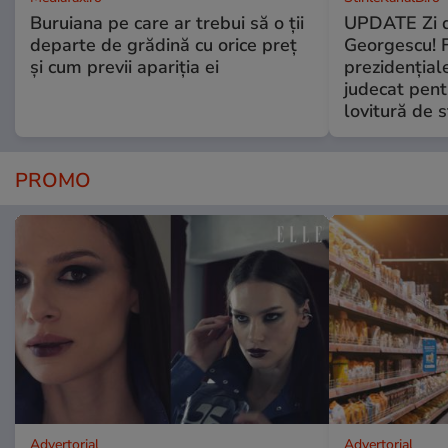
Buruiana pe care ar trebui să o ții
UPDATE Zi d
departe de grădină cu orice preț
Georgescu! F
și cum previi apariția ei
prezidențiale
judecat pent
lovitură de s
PROMO
Advertorial
Advertorial