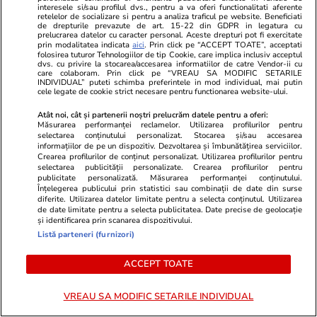
au ajutat la operațiune
interesele si/sau profilul dvs., pentru a va oferi functionalitati aferente
retelelor de socializare si pentru a analiza traficul pe website. Beneficiati
de drepturile prevazute de art. 15-22 din GDPR in legatura cu
prelucrarea datelor cu caracter personal. Aceste drepturi pot fi exercitate
prin modalitatea indicata
aici
. Prin click pe “ACCEPT TOATE”, acceptati
folosirea tuturor Tehnologiilor de tip Cookie, care implica inclusiv acceptul
Opinii
07 aug.
dvs. cu privire la stocarea/accesarea informatiilor de catre Vendor-ii cu
care colaboram. Prin click pe “VREAU SA MODIFIC SETARILE
INDIVIDUAL” puteti schimba preferintele in mod individual, mai putin
cele legate de cookie strict necesare pentru functionarea website-ului.
De ce nu stingem lumina când
Atât noi, cât și partenerii noștri prelucrăm datele pentru a oferi:
ne zice Bolojan. Criza Dunării e
Măsurarea performanței reclamelor. Utilizarea profilurilor pentru
doar un avertisment
selectarea conținutului personalizat. Stocarea și/sau accesarea
informațiilor de pe un dispozitiv. Dezvoltarea și îmbunătățirea serviciilor.
Crearea profilurilor de conținut personalizat. Utilizarea profilurilor pentru
selectarea publicității personalizate. Crearea profilurilor pentru
publicitate personalizată. Măsurarea performanței conținutului.
Înțelegerea publicului prin statistici sau combinații de date din surse
diferite. Utilizarea datelor limitate pentru a selecta conținutul. Utilizarea
Opinii
07 aug.
de date limitate pentru a selecta publicitatea. Date precise de geolocație
și identificarea prin scanarea dispozitivului.
Listă parteneri (furnizori)
Cum supraviețuiești unui șef
ACCEPT TOATE
prost
VREAU SA MODIFIC SETARILE INDIVIDUAL