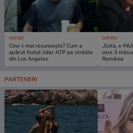
GSP.RO
GSP.RO
Cine-l mai recunoaște? Cum a
„Gata, e IN
apărut fostul lider ATP pe străzile
cere 3 măsu
din Los Angeles
România
PARTENERI