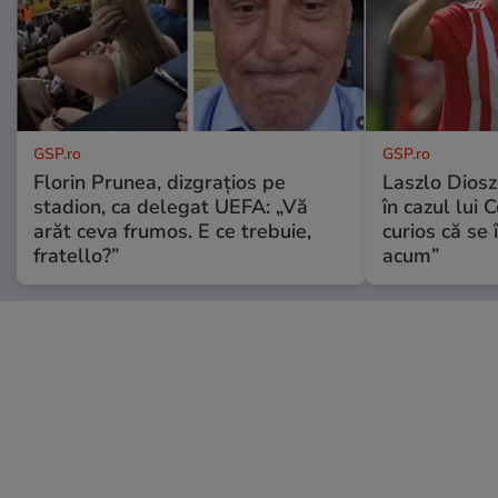
GSP.ro
GSP.ro
Florin Prunea, dizgrațios pe
Laszlo Diosz
stadion, ca delegat UEFA: „Vă
în cazul lui 
arăt ceva frumos. E ce trebuie,
curios că se
fratello?”
acum”