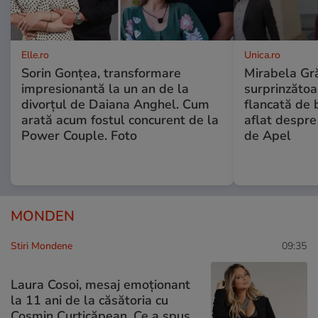
Elle.ro
Unica.ro
Sorin Gonțea, transformare
Mirabela Gră
impresionantă la un an de la
surprinzătoar
divorțul de Daiana Anghel. Cum
flancată de 
arată acum fostul concurent de la
aflat despre
Power Couple. Foto
de Apel
MONDEN
Stiri Mondene
09:35
Laura Cosoi, mesaj emoționant
la 11 ani de la căsătoria cu
Cosmin Curticăpean. Ce a spus