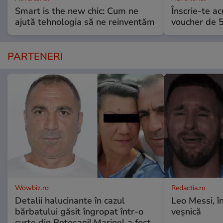
Smart is the new chic: Cum ne
Înscrie-te ac
ajută tehnologia să ne reinventăm
voucher de 5
PARTENERI
Wowbiz.ro
Redactia.ro
Detalii halucinante în cazul
Leo Messi, î
bărbatului găsit îngropat într-o
veșnică
curte din Botoșani! Marinel a fost