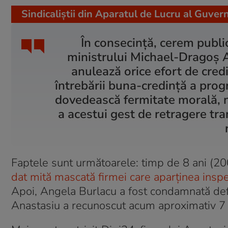
Sindicaliștii din Aparatul de Lucru al Guvern
În consecință, cerem publi
ministrului Michael-Dragoș 
anulează orice efort de cred
întrebării buna-credință a pro
dovedească fermitate morală, n
a acestui gest de retragere tr
Faptele sunt următoarele: timp de 8 ani (2
dat mită mascată firmei care aparținea ins
Apoi, Angela Burlacu a fost condamnată defi
Anastasiu a recunoscut acum aproximativ 7 a