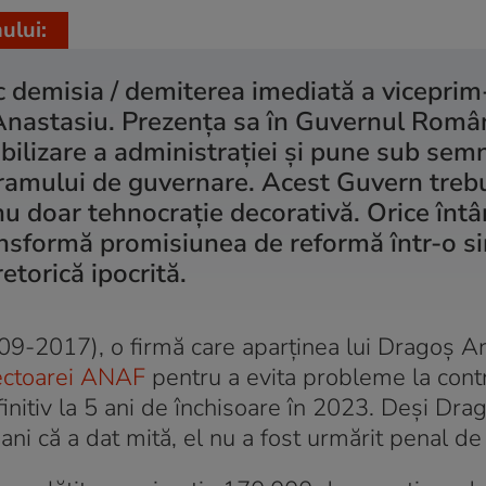
ului:
c demisia / demiterea imediată a viceprim
Anastasiu. Prezența sa în Guvernul Român
ibilizare a administrației și pune sub sem
gramului de guvernare. Acest Guvern treb
u doar tehnocrație decorativă. Orice întâ
ansformă promisiunea de reformă într-o s
retorică ipocrită.
009-2017), o firmă care aparținea lui Dragoș A
pectoarei ANAF
pentru a evita probleme la cont
nitiv la 5 ani de închisoare în 2023. Deși Dra
ni că a dat mită, el nu a fost urmărit penal d