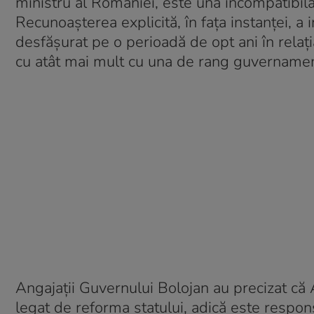
ministru al României, este una incompatibilă c
Recunoașterea explicită, în fața instanței, a 
desfășurat pe o perioadă de opt ani în relaț
cu atât mai mult cu una de rang guvernamen
Angajații Guvernului Bolojan au precizat că
legat de reforma statului, adică este respons