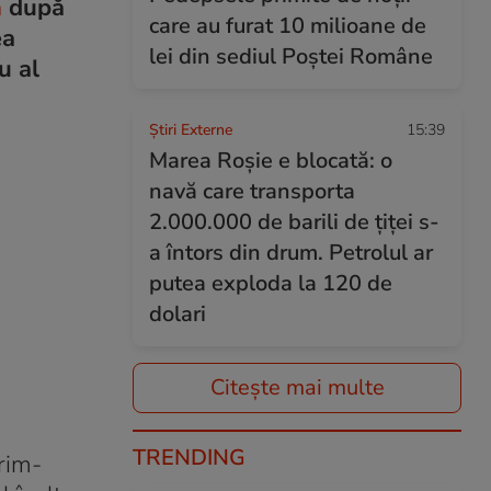
n
după
care au furat 10 milioane de
ea
lei din sediul Poștei Române
u al
Știri Externe
15:39
Marea Roșie e blocată: o
navă care transporta
2.000.000 de barili de țiței s-
a întors din drum. Petrolul ar
putea exploda la 120 de
dolari
Citește mai multe
TRENDING
rim-