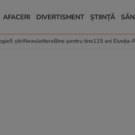
AFACERI
DIVERTISMENT
ȘTIINȚĂ
SĂN
Bani și Afaceri
Monden
Știri Știință
Știri 
Auto
Horoscop
Schimbări climati
Relații
Locuri de muncă
Muzică și Filme
Rețete
ogie
5 știri
Newslettere
Bine pentru tine
115 ani Elveția
Imobiliare.ro
Vacanțe și Cultură
Fructe
eJobs.ro
Îngriji