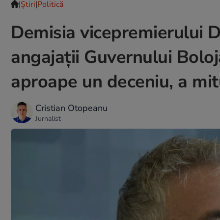
|
Ştiri
|
Politică
Demisia vicepremierului D
angajații Guvernului Bolo
aproape un deceniu, a mit
Cristian Otopeanu
Jurnalist