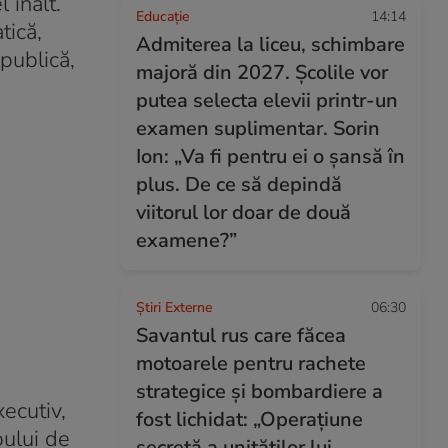
 înalt.
Educație
14:14
tică,
Admiterea la liceu, schimbare
publică,
majoră din 2027. Școlile vor
putea selecta elevii printr-un
examen suplimentar. Sorin
Ion: „Va fi pentru ei o șansă în
plus. De ce să depindă
viitorul lor doar de două
examene?”
Știri Externe
06:30
Savantul rus care făcea
motoarele pentru rachete
strategice și bombardiere a
ecutiv,
fost lichidat: „Operațiune
pului de
secretă a unităților lui