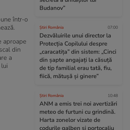
Budanov”
pune într-o
nează.
Știri România
07:00
Dezvăluirile unui director la
de aproape
Protecția Copilului despre
scal din
„caracatița” din sistem: „Cinci
are a
din șapte angajați la căsuță
lui
de tip familial erau tată, fiu,
fiică, mătușă și ginere”
Știri România
10:48
ANM a emis trei noi avertizări
meteo de furtuni cu grindină.
Harta zonelor vizate de
codurile galben și portocaliu