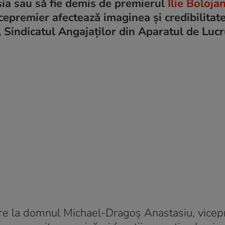
sia sau să fie demis de premierul
Ilie Boloja
cepremier afectează imaginea și credibilitat
, Sindicatul Angajaților din Aparatul de Lucr
ivire la domnul Michael-Dragoș Anastasiu, vicep