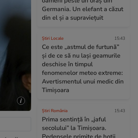
oameni peste un oraș din
Germania. Un elefant a căzut
din el și a supraviețuit
Știri Locale
15:43
Ce este „astmul de furtună”
și de ce să nu lași geamurile
deschise în timpul
fenomenelor meteo extreme:
Avertismentul unui medic din
Timișoara
Știri România
15:43
Prima sentință în „jaful
secolului” la Timișoara.
Pedepsele primite de hoții