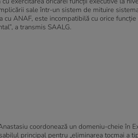
u exercitarea oricărei funcții executive la nivel
implicării sale într-un sistem de mituire sistema
ia cu ANAF, este incompatibilă cu orice funcție 
tal”, a transmis SAALG.
 Anastasiu coordonează un domeniu-cheie în Ex
abilul principal pentru „eliminarea tocmai a ti