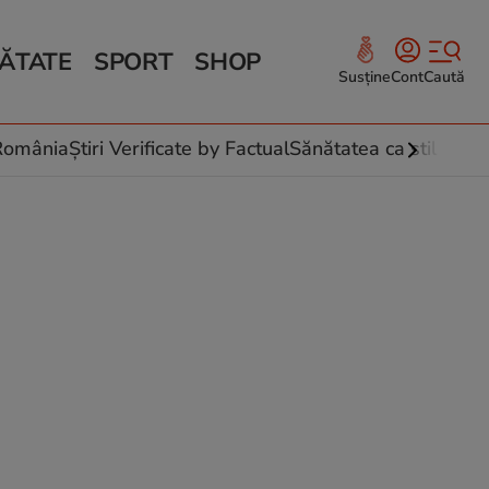
ĂTATE
SPORT
SHOP
Susține
Cont
Caută
Sănătate și Fitness
ce
 culinare
-România
Știri Verificate by Factual
Sănătatea ca stil de vi
 și legume
rea plantelor