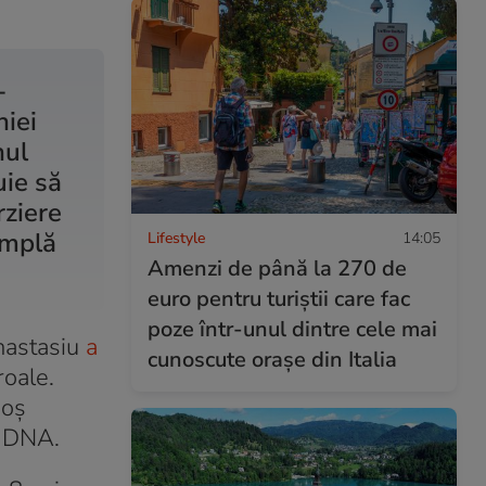
-
iei
nul
uie să
rziere
implă
Lifestyle
14:05
Amenzi de până la 270 de
euro pentru turiștii care fac
poze într-unul dintre cele mai
nastasiu
a
cunoscute orașe din Italia
roale.
goș
e DNA.