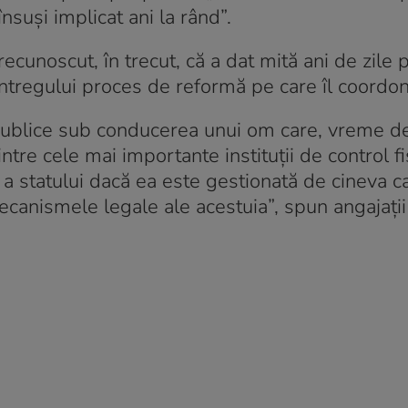
 însuși implicat ani la rând”.
recunoscut, în trecut, că a dat mită ani de zile 
 întregului proces de reformă pe care îl coordo
or publice sub conducerea unui om care, vreme 
ntre cele mai importante instituții de control fi
a statului dacă ea este gestionată de cineva c
canismele legale ale acestuia”, spun angajații 