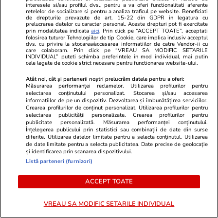
interesele si/sau profilul dvs., pentru a va oferi functionalitati aferente
retelelor de socializare si pentru a analiza traficul pe website. Beneficiati
de drepturile prevazute de art. 15-22 din GDPR in legatura cu
Ploaia de meteori Delta
prelucrarea datelor cu caracter personal. Aceste drepturi pot fi exercitate
prin modalitatea indicata
aici
. Prin click pe “ACCEPT TOATE”, acceptati
Aquaride 2026: când o poți
folosirea tuturor Tehnologiilor de tip Cookie, care implica inclusiv acceptul
dvs. cu privire la stocarea/accesarea informatiilor de catre Vendor-ii cu
care colaboram. Prin click pe “VREAU SA MODIFIC SETARILE
vedea cel mai bine
INDIVIDUAL” puteti schimba preferintele in mod individual, mai putin
cele legate de cookie strict necesare pentru functionarea website-ului.
Atât noi, cât și partenerii noștri prelucrăm datele pentru a oferi:
Măsurarea performanței reclamelor. Utilizarea profilurilor pentru
selectarea conținutului personalizat. Stocarea și/sau accesarea
Auto
27 iul.
informațiilor de pe un dispozitiv. Dezvoltarea și îmbunătățirea serviciilor.
Crearea profilurilor de conținut personalizat. Utilizarea profilurilor pentru
selectarea publicității personalizate. Crearea profilurilor pentru
publicitate personalizată. Măsurarea performanței conținutului.
Înțelegerea publicului prin statistici sau combinații de date din surse
De ce miroase urât când
diferite. Utilizarea datelor limitate pentru a selecta conținutul. Utilizarea
de date limitate pentru a selecta publicitatea. Date precise de geolocație
pornești climatizarea la mașină
și identificarea prin scanarea dispozitivului.
Listă parteneri (furnizori)
ACCEPT TOATE
Lifestyle
16 iul.
VREAU SA MODIFIC SETARILE INDIVIDUAL