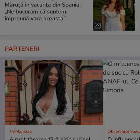
Măruță în vacanța din Spania:
„Ne bucurăm că suntem
împreună vara aceasta”
PARTENERI
TVMania.ro
ObservatorNews
A rupt tăcerea fără nicio rușine!
O influencer