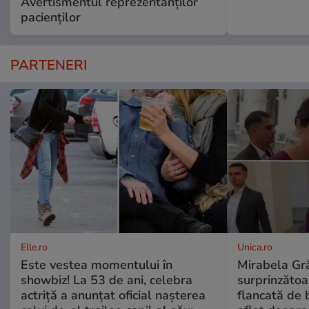
Avertismentul reprezentanților
pacienților
PARTENERI
Elle.ro
Unica.ro
Este vestea momentului în
Mirabela Gră
showbiz! La 53 de ani, celebra
surprinzătoar
actriță a anunțat oficial nașterea
flancată de 