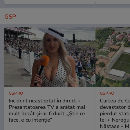
GSP
GSP.RO
GSP.RO
Incident neașteptat în direct »
Curtea de Co
Prezentatoarea TV a arătat mai
devastator 
mult decât și-ar fi dorit: „Știe ce
pierdut stat
face, e cu intenție”
lei + Neregu
Năstase - M