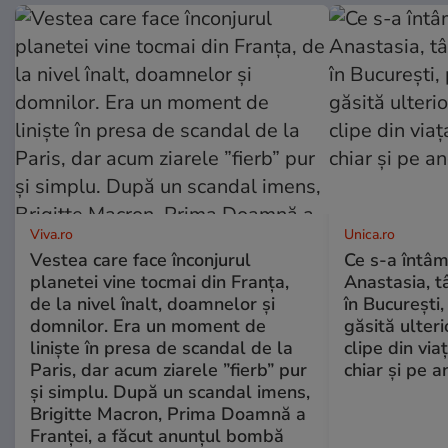
Viva.ro
Unica.ro
Vestea care face înconjurul
Ce s-a întâm
planetei vine tocmai din Franța,
Anastasia, t
de la nivel înalt, doamnelor și
în București,
domnilor. Era un moment de
găsită ulter
liniște în presa de scandal de la
clipe din via
Paris, dar acum ziarele ”fierb” pur
chiar și pe a
și simplu. După un scandal imens,
Brigitte Macron, Prima Doamnă a
Franței, a făcut anunțul bombă