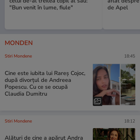
celui de-al treilea copil al său:
aflat despre
"Bun venit în lume, fiule"
de Apel
MONDEN
Stiri Mondene
18:45
Cine este iubita lui Rareș Cojoc,
după divorțul de Andreea
Popescu. Cu ce se ocupă
Claudia Dumitru
Stiri Mondene
18:12
Alături de cine a apărut Andra