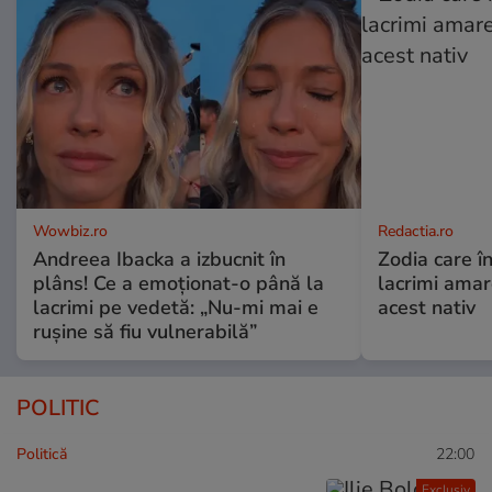
Wowbiz.ro
Redactia.ro
Andreea Ibacka a izbucnit în
Zodia care în
plâns! Ce a emoționat-o până la
lacrimi ama
lacrimi pe vedetă: „Nu-mi mai e
acest nativ
rușine să fiu vulnerabilă”
POLITIC
Politică
22:00
Exclusiv