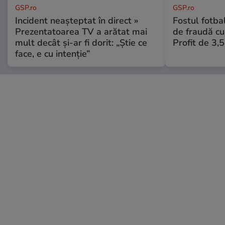
GSP.ro
GSP.ro
Incident neașteptat în direct »
Fostul fotba
Prezentatoarea TV a arătat mai
de fraudă cu 
mult decât și-ar fi dorit: „Știe ce
Profit de 3,
face, e cu intenție”