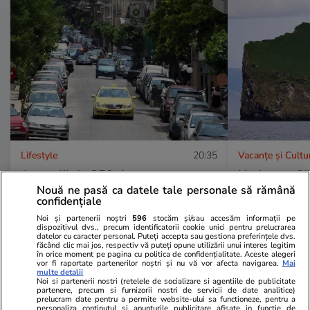
Lifestyle
20:35
Vacanțe și Cultu
Amendă de 350 de euro pentru
Unde se află
Nouă ne pasă ca datele tale personale să rămână
șoferii care lasă mașina pornită ca
din lume și 
confidențiale
să-și cumpere cafea sau gustări,
la ea: nu are
Noi și partenerii noștri
596
stocăm și/sau accesăm informații pe
dispozitivul dvs., precum identificatorii cookie unici pentru prelucrarea
în Grecia
electricitate
datelor cu caracter personal. Puteți accepta sau gestiona preferințele dvs.
făcând clic mai jos, respectiv vă puteți opune utilizării unui interes legitim
în orice moment pe pagina cu politica de confidențialitate. Aceste alegeri
vor fi raportate partenerilor noștri și nu vă vor afecta navigarea.
Mai
multe detalii
Noi si partenerii nostri (retelele de socializare si agentiile de publicitate
partenere, precum si furnizorii nostri de servicii de date analitice)
prelucram date pentru a permite website-ului sa functioneze, pentru a
Lifestyle
26 iul.
personaliza continutul si anunturile publicitare afisate in functie de