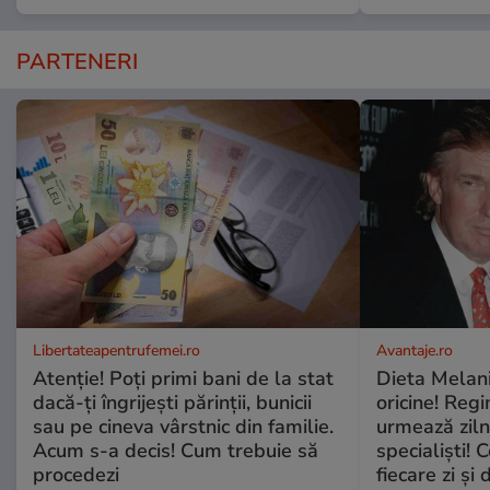
PARTENERI
Libertateapentrufemei.ro
Avantaje.ro
Atenție! Poți primi bani de la stat
Dieta Melan
dacă-ți îngrijești părinții, bunicii
oricine! Regi
sau pe cineva vârstnic din familie.
urmează zilni
Acum s-a decis! Cum trebuie să
specialiști! 
procedezi
fiecare zi și 