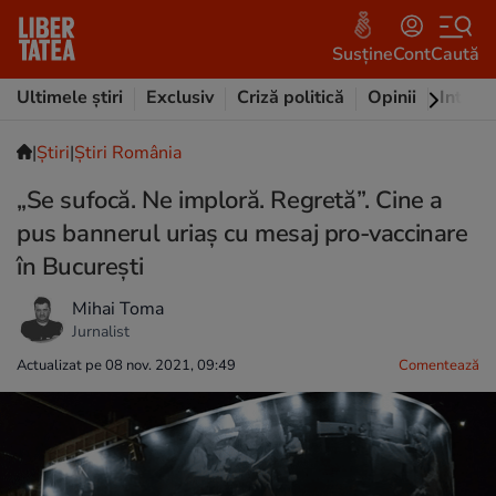
Susține
Cont
Caută
Ultimele știri
Exclusiv
Criză politică
Opinii
Intervi
|
Ştiri
|
Știri România
„Se sufocă. Ne imploră. Regretă”. Cine a
pus bannerul uriaș cu mesaj pro-vaccinare
în București
Mihai Toma
Jurnalist
Actualizat pe 08 nov. 2021, 09:49
Comentează