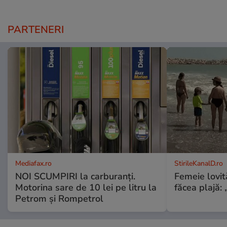
PARTENERI
Mediafax.ro
StirileKanalD.ro
NOI SCUMPIRI la carburanți.
Femeie lovit
Motorina sare de 10 lei pe litru la
făcea plajă: „
Petrom și Rompetrol