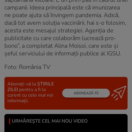
campanii. Ideea principală este că imunizarea
ne poate ajuta să învingem pandemia. Adică,
dacă tot avem soluția vaccinării, hai s-o folosim,
acesta este mesajul strategiei. Agenția de
publicitate cu care colaborăm lucrează pro-
bono”, a completat Alina Moisoi, care este și
șeful serviciului de informații publice al IGSU.
Foto: România TV
Abonați-vă la
ȘTIRILE
ZILEI
pentru a fi la
ABONEAZĂ-TE
curent cu cele mai noi
informații.
URMĂREȘTE CEL MAI NOU VIDEO