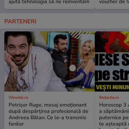
ajută tehnologia să ne reinventăm
voucher de 5
PARTENERI
Wowbiz.ro
Redactia.ro
Petrișor Ruge, mesaj emoționant
Horoscop 3 
după despărțirea profesională de
a săptămânii
Andreea Bălan. Ce le-a transmis
puternice pe
fanilor
te așteaptă 