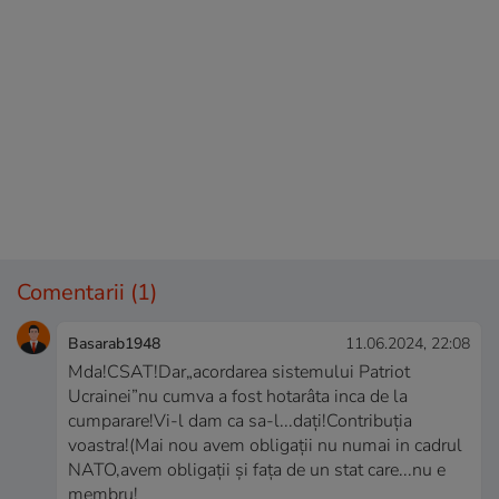
Comentarii
(1)
Basarab1948
11.06.2024, 22:08
Mda!CSAT!Dar„acordarea sistemului Patriot
Ucrainei”nu cumva a fost hotarâta inca de la
cumparare!Vi-l dam ca sa-l...dați!Contribuția
voastra!(Mai nou avem obligații nu numai in cadrul
NATO,avem obligații și fața de un stat care...nu e
membru!