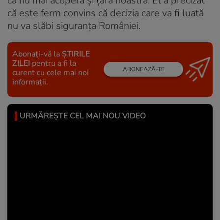
că nu mai acoperă şi ţara noastră. El a precizat
că este ferm convins că decizia care va fi luată
nu va slăbi siguranţa României.
Abonați-vă la
ȘTIRILE
ZILEI
pentru a fi la
ABONEAZĂ-TE
curent cu cele mai noi
informații.
URMĂREȘTE CEL MAI NOU VIDEO