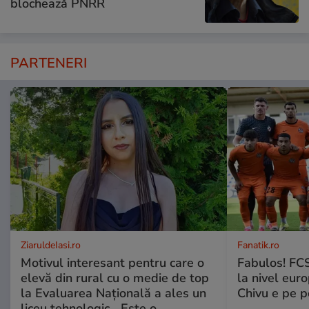
blochează PNRR
PARTENERI
ZiaruldeIasi.ro
Fanatik.ro
Motivul interesant pentru care o
Fabulos! FCS
elevă din rural cu o medie de top
la nivel euro
la Evaluarea Națională a ales un
Chivu e pe 
liceu tehnologic. „Este o