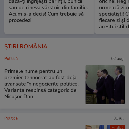
dacă-ți îngrijești părinții, bunicii
oricine! Regi
sau pe cineva vârstnic din familie.
urmează zilni
Acum s-a decis! Cum trebuie să
specialiști! 
procedezi
fiecare zi și 
acestui stil 
ȘTIRI ROMÂNIA
Politică
02 aug.
Primele nume pentru un
premier tehnocrat au fost deja
avansate în negocierile politice.
Varianta respinsă categoric de
Nicușor Dan
Politică
31 iul.
Analiză