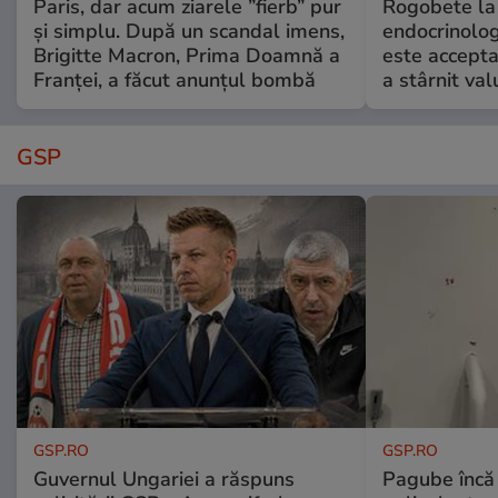
Paris, dar acum ziarele ”fierb” pur
Rogobete la
și simplu. După un scandal imens,
endocrinolog
Brigitte Macron, Prima Doamnă a
este accepta
Franței, a făcut anunțul bombă
a stârnit valu
GSP
GSP.RO
GSP.RO
Guvernul Ungariei a răspuns
Pagube încă 