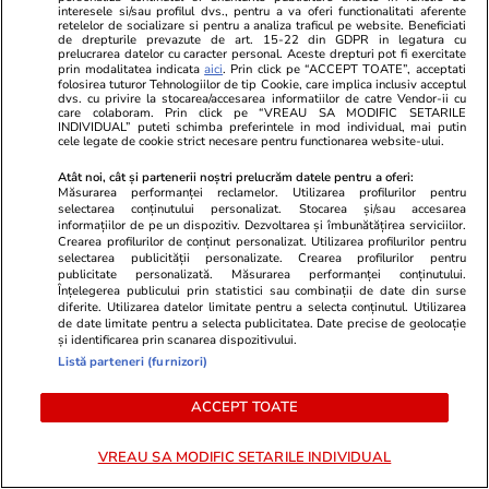
interesele si/sau profilul dvs., pentru a va oferi functionalitati aferente
retelelor de socializare si pentru a analiza traficul pe website. Beneficiati
de drepturile prevazute de art. 15-22 din GDPR in legatura cu
La 36°C au înaintat doar 300 de
prelucrarea datelor cu caracter personal. Aceste drepturi pot fi exercitate
prin modalitatea indicata
aici
. Prin click pe “ACCEPT TOATE”, acceptati
metri într-o oră. Revoltă la
folosirea tuturor Tehnologiilor de tip Cookie, care implica inclusiv acceptul
dvs. cu privire la stocarea/accesarea informatiilor de catre Vendor-ii cu
Vama Sculeni și apel către Ilie
care colaboram. Prin click pe “VREAU SA MODIFIC SETARILE
INDIVIDUAL” puteti schimba preferintele in mod individual, mai putin
Bolojan
cele legate de cookie strict necesare pentru functionarea website-ului.
Atât noi, cât și partenerii noștri prelucrăm datele pentru a oferi:
Măsurarea performanței reclamelor. Utilizarea profilurilor pentru
selectarea conținutului personalizat. Stocarea și/sau accesarea
Știri România
02 aug.
informațiilor de pe un dispozitiv. Dezvoltarea și îmbunătățirea serviciilor.
Crearea profilurilor de conținut personalizat. Utilizarea profilurilor pentru
Procurorul CSM Claudiu Sandu,
selectarea publicității personalizate. Crearea profilurilor pentru
publicitate personalizată. Măsurarea performanței conținutului.
reacție dură după ce procesul
Înțelegerea publicului prin statistici sau combinații de date din surse
diferite. Utilizarea datelor limitate pentru a selecta conținutul. Utilizarea
lui Robert Negoiță, cu prejudiciu
de date limitate pentru a selecta publicitatea. Date precise de geolocație
și identificarea prin scanarea dispozitivului.
de 100 de milioane de euro, se
Listă parteneri (furnizori)
reia de la zero: „Favorizarea
făptuitorului”
ACCEPT TOATE
VREAU SA MODIFIC SETARILE INDIVIDUAL
Știri România
02 aug.