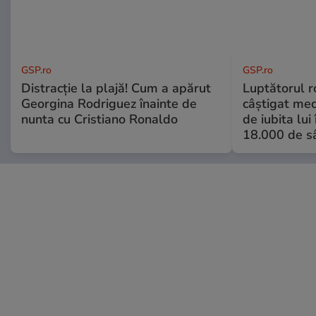
GSP.ro
GSP.ro
Distracție la plajă! Cum a apărut
Luptătorul 
Georgina Rodriguez înainte de
câștigat meci
nunta cu Cristiano Ronaldo
de iubita lui
18.000 de s