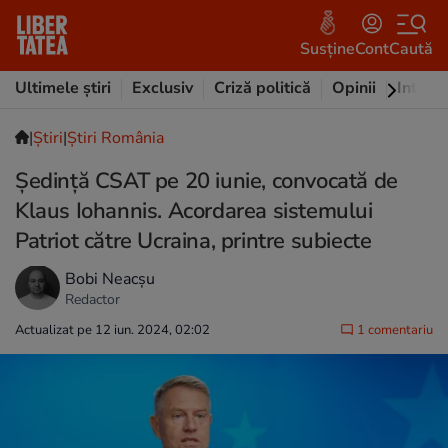
Susține
Cont
Caută
Ultimele știri
Exclusiv
Criză politică
Opinii
Intervi
|
Ştiri
|
Știri România
Şedinţă CSAT pe 20 iunie, convocată de
Klaus Iohannis. Acordarea sistemului
Patriot către Ucraina, printre subiecte
Bobi Neacșu
Redactor
Actualizat pe 12 iun. 2024, 02:02
1 comentariu