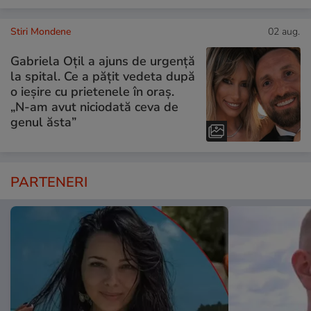
Stiri Mondene
02 aug.
Gabriela Oțil a ajuns de urgență
la spital. Ce a pățit vedeta după
o ieșire cu prietenele în oraș.
„N-am avut niciodată ceva de
genul ăsta”
PARTENERI