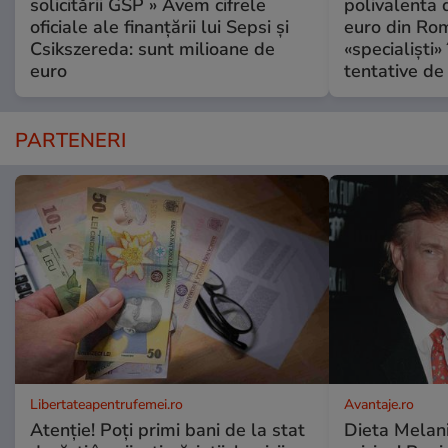
solicitării GSP » Avem cifrele
polivalenta 
oficiale ale finanțării lui Sepsi și
euro din Rom
Csikszereda: sunt milioane de
«specialiști»
euro
tentative de 
PARTENERI
Libertateapentrufemei.ro
Avantaje.ro
Atenție! Poți primi bani de la stat
Dieta Melan