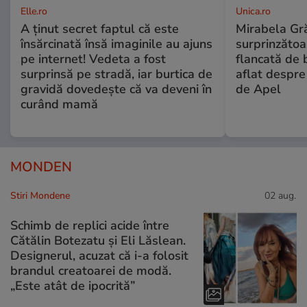
Elle.ro
Unica.ro
A ținut secret faptul că este
Mirabela Gră
însărcinată însă imaginile au ajuns
surprinzătoar
pe internet! Vedeta a fost
flancată de 
surprinsă pe stradă, iar burtica de
aflat despre
gravidă dovedește că va deveni în
de Apel
curând mamă
MONDEN
Stiri Mondene
02 aug.
Schimb de replici acide între
Cătălin Botezatu și Eli Lăslean.
Designerul, acuzat că i-a folosit
brandul creatoarei de modă.
„Este atât de ipocrită”