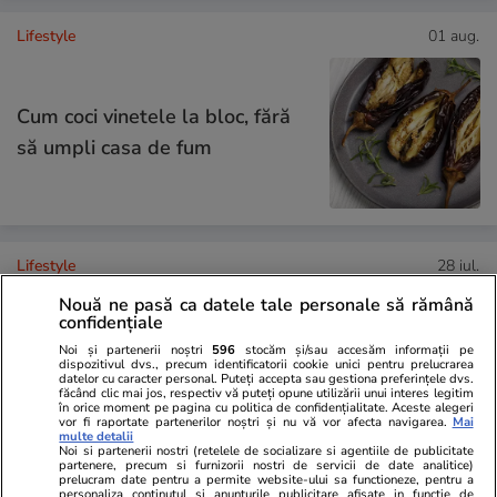
Lifestyle
01 aug.
Cum coci vinetele la bloc, fără
să umpli casa de fum
Lifestyle
28 iul.
Nouă ne pasă ca datele tale personale să rămână
confidențiale
Câte calorii are pepenele roșu –
Noi și partenerii noștri
596
stocăm și/sau accesăm informații pe
dispozitivul dvs., precum identificatorii cookie unici pentru prelucrarea
beneficii și contraindicații
datelor cu caracter personal. Puteți accepta sau gestiona preferințele dvs.
făcând clic mai jos, respectiv vă puteți opune utilizării unui interes legitim
în orice moment pe pagina cu politica de confidențialitate. Aceste alegeri
vor fi raportate partenerilor noștri și nu vă vor afecta navigarea.
Mai
multe detalii
Noi si partenerii nostri (retelele de socializare si agentiile de publicitate
partenere, precum si furnizorii nostri de servicii de date analitice)
prelucram date pentru a permite website-ului sa functioneze, pentru a
Știri România
02 aug.
personaliza continutul si anunturile publicitare afisate in functie de