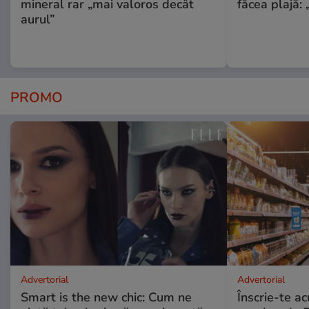
mineral rar „mai valoros decât
făcea plajă: „
aurul”
PROMO
Advertorial
Advertorial
Smart is the new chic: Cum ne
Înscrie-te ac