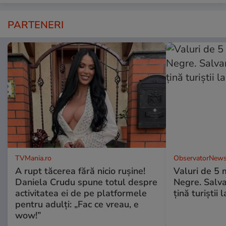
PARTENERI
TVMania.ro
ObservatorNews
A rupt tăcerea fără nicio rușine!
Valuri de 5 m
Daniela Crudu spune totul despre
Negre. Salva
activitatea ei de pe platformele
ţină turiştii 
pentru adulți: „Fac ce vreau, e
wow!”