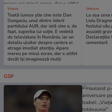
Viva.ro
Unica.ro
Toată lumea știe cine este Dan
La așa ceva 
Dungaciu, unul dintre liderii
Liviu Dragne
partidului AUR, dar iată cine e, de
fostului său 
fapt, superba lui soție. E vedetă
acuzații grav
de televiziune în România, iar un
Declarațiile 
detaliu uluitor despre cariera ei
comentarii
atrage imediat atenția. Apare
mereu pe micul ecran, dar e altfel
decât își imaginează mulți
GSP