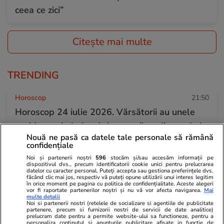
ceea ce zici”
Citește mai multe
TRENDING
Horoscop
21:50
Horoscop 24 iulie 2026. Vărsătorii au unele
probleme de la locul de muncă ce dispar de la
Nouă ne pasă ca datele tale personale să rămână
sine, iar altele vor deveni mai ușor de rezolvat
confidențiale
Noi și partenerii noștri
596
stocăm și/sau accesăm informații pe
dispozitivul dvs., precum identificatorii cookie unici pentru prelucrarea
Știri România
18:34
datelor cu caracter personal. Puteți accepta sau gestiona preferințele dvs.
făcând clic mai jos, respectiv vă puteți opune utilizării unui interes legitim
Rezultatele loto din 23 iulie 2026. Numerele
în orice moment pe pagina cu politica de confidențialitate. Aceste alegeri
vor fi raportate partenerilor noștri și nu vă vor afecta navigarea.
Mai
multe detalii
câștigătoare extrase joi
Noi si partenerii nostri (retelele de socializare si agentiile de publicitate
partenere, precum si furnizorii nostri de servicii de date analitice)
prelucram date pentru a permite website-ului sa functioneze, pentru a
personaliza continutul si anunturile publicitare afisate in functie de