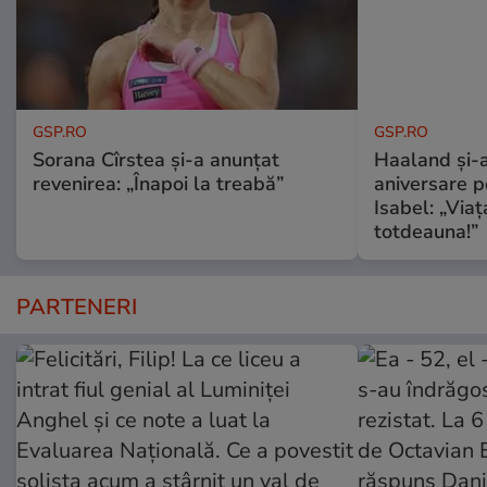
GSP.RO
GSP.RO
Sorana Cîrstea și-a anunțat
Haaland și-a
revenirea: „Înapoi la treabă”
aniversare pe
Isabel: „Via
totdeauna!”
PARTENERI