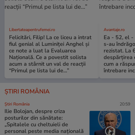
Libertateapentrufemei.ro
Avantaje.ro
Felicitări, Filip! La ce liceu a intrat
Ea - 52, el 
fiul genial al Luminiței Anghel și
s-au îndrăgos
ce note a luat la Evaluarea
rezistat. La 
Națională. Ce a povestit solista
despărțirea 
acum a stârnit un val de reacții
cum a răspu
“Primul pe lista lui de…”
întrebare i
ȘTIRI ROMÂNIA
Știri România
20:59
Ilie Bolojan, despre criza
posturilor din sănătate:
„Spitalele cu cheltuieli de
personal peste media națională