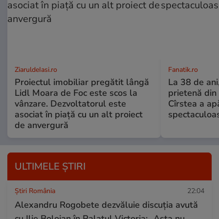
ZiaruldeIasi.ro
Fanatik.ro
Proiectul imobiliar pregătit lângă
La 38 de ani
Lidl Moara de Foc este scos la
prietenă din
vânzare. Dezvoltatorul este
Cîrstea a ap
asociat în piață cu un alt proiect
spectaculoa
de anvergură
ULTIMELE ȘTIRI
Știri România
22:04
Alexandru Rogobete dezvăluie discuția avută
cu Ilie Bolojan în Palatul Victoria: „Asta nu