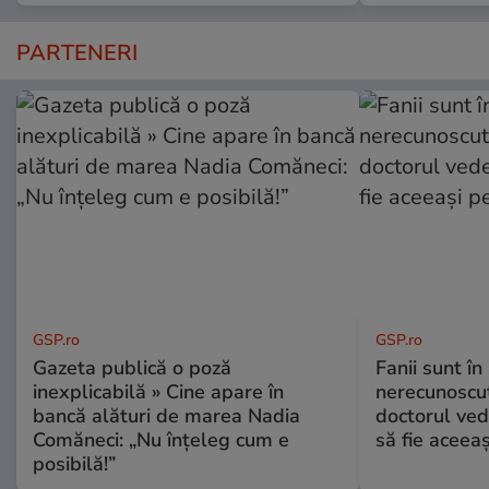
PARTENERI
GSP.ro
GSP.ro
Gazeta publică o poză
Fanii sunt în 
inexplicabilă » Cine apare în
nerecunoscut
bancă alături de marea Nadia
doctorul ved
Comăneci: „Nu înțeleg cum e
să fie aceea
posibilă!”