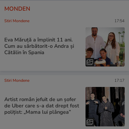
MONDEN
Stiri Mondene
17:54
Eva Măruță a împlinit 11 ani.
Cum au sărbătorit-o Andra și
Cătălin în Spania
Stiri Mondene
17:17
Artist român jefuit de un șofer
de Uber care s-a dat drept fost
polițist: „Mama lui plângea”