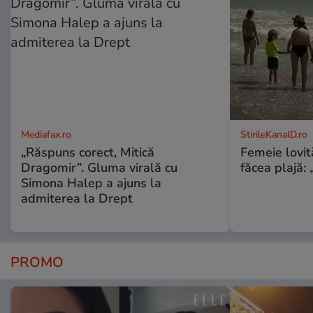
Mediafax.ro
StirileKanalD.ro
„Răspuns corect, Mitică
Femeie lovit
Dragomir”. Gluma virală cu
făcea plajă: „
Simona Halep a ajuns la
admiterea la Drept
PROMO