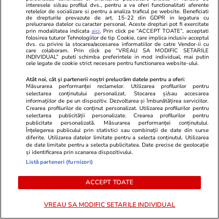
interesele si/sau profilul dvs., pentru a va oferi functionalitati aferente
Știri România
20:06
retelelor de socializare si pentru a analiza traficul pe website. Beneficiati
de drepturile prevazute de art. 15-22 din GDPR in legatura cu
Reportaj de la cavoul Sfântului Preot
prelucrarea datelor cu caracter personal. Aceste drepturi pot fi exercitate
prin modalitatea indicata
aici
. Prin click pe “ACCEPT TOATE”, acceptati
Mărturisitor și legionar la tinerețe Ilie
folosirea tuturor Tehnologiilor de tip Cookie, care implica inclusiv acceptul
dvs. cu privire la stocarea/accesarea informatiilor de catre Vendor-ii cu
Lăcătușu, unde Icoana Arhanghelul Mihail,
care colaboram. Prin click pe “VREAU SA MODIFIC SETARILE
INDIVIDUAL” puteti schimba preferintele in mod individual, mai putin
simbolul mișcării, a însuflețit pelerinii
cele legate de cookie strict necesare pentru functionarea website-ului.
Atât noi, cât și partenerii noștri prelucrăm datele pentru a oferi:
Măsurarea performanței reclamelor. Utilizarea profilurilor pentru
Știri Externe
11:05
selectarea conținutului personalizat. Stocarea și/sau accesarea
informațiilor de pe un dispozitiv. Dezvoltarea și îmbunătățirea serviciilor.
Directorul organizației de sinucidere asistată
Crearea profilurilor de conținut personalizat. Utilizarea profilurilor pentru
selectarea publicității personalizate. Crearea profilurilor pentru
Exit a murit la peste 3.000 de metri altitudine
publicitate personalizată. Măsurarea performanței conținutului.
Înțelegerea publicului prin statistici sau combinații de date din surse
pe Muntele Fuji
diferite. Utilizarea datelor limitate pentru a selecta conținutul. Utilizarea
de date limitate pentru a selecta publicitatea. Date precise de geolocație
și identificarea prin scanarea dispozitivului.
Listă parteneri (furnizori)
ACCEPT TOATE
VREAU SA MODIFIC SETARILE INDIVIDUAL