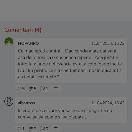
Comentarii
(4)
HOPAHPO
11.04.2024, 15:22
Ce magistrati cuminti . Dau condannare dar sant
asa de milosi ca o suspenda repede . Asa justitie
intro tara unde delicvencia este la cote foarte inalte .
Nu stiu pentru ce s a cheltuit banii nostri daca tot s
au iertat "victimele "
5
5
1
albatross
11.04.2024, 15:42
Ii iertam pe cei care vor sa ne dea spaga, sa nu
cumva sa se sperie si sa dispara...
1
2
0