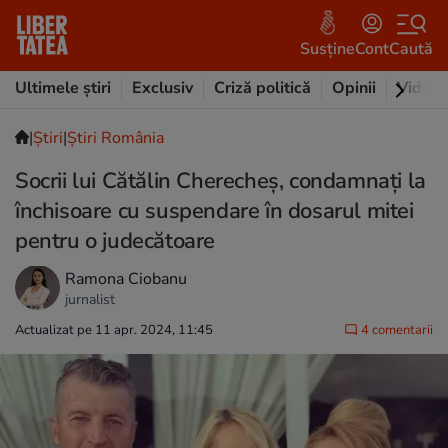
Susține
Cont
Caută
Ultimele știri
Exclusiv
Criză politică
Opinii
Video
|
Ştiri
|
Știri România
Socrii lui Cătălin Cherecheş, condamnaţi la
închisoare cu suspendare în dosarul mitei
pentru o judecătoare
Ramona Ciobanu
jurnalist
Actualizat pe 11 apr. 2024, 11:45
4 comentarii