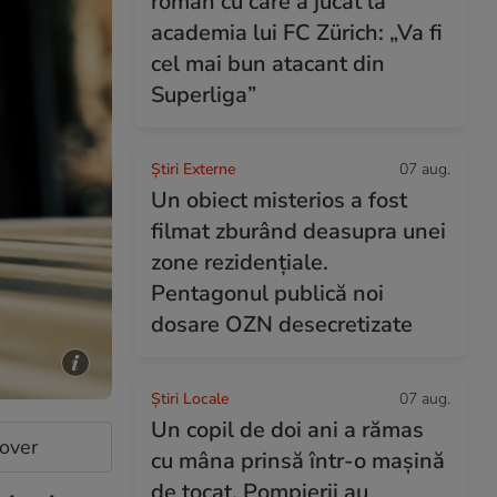
român cu care a jucat la
academia lui FC Zürich: „Va fi
cel mai bun atacant din
Superliga”
Știri Externe
07 aug.
Un obiect misterios a fost
filmat zburând deasupra unei
zone rezidențiale.
Pentagonul publică noi
dosare OZN desecretizate
Știri Locale
07 aug.
Un copil de doi ani a rămas
cover
cu mâna prinsă într-o mașină
de tocat. Pompierii au