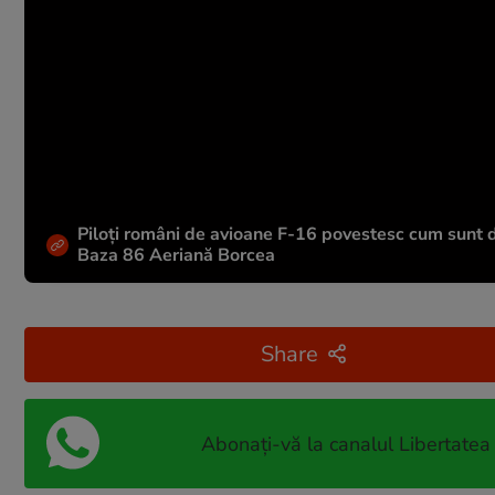
Piloți români de avioane F-16 povestesc cum sunt do
Baza 86 Aeriană Borcea
Share
Abonați-vă la canalul Libertatea