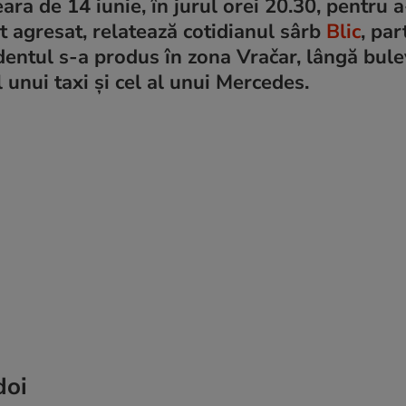
ra de 14 iunie, în jurul orei 20.30, pentru a
st agresat, relatează cotidianul sârb
Blic
, par
identul s-a produs în zona Vračar, lângă bul
ul unui taxi și cel al unui Mercedes.
doi