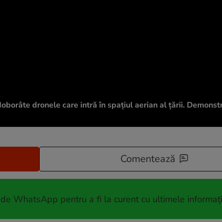
borâte dronele care intră în spațiul aerian al țării. Demonstr
Comentează
 de WhatsApp pentru a fi la curent cu ultimele informați