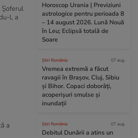
Horoscop Urania | Previziuni
. Șoferul
astrologice pentru perioada 8
du-l, a
– 14 august 2026. Lună Nouă
în Leu; Eclipsă totală de
Soare
Știri România
07 aug.
Vremea extremă a făcut
ravagii în Brașov, Cluj, Sibiu
și Bihor. Copaci doborâți,
acoperișuri smulse și
inundații
că a
Știri România
07 aug.
Debitul Dunării a atins un