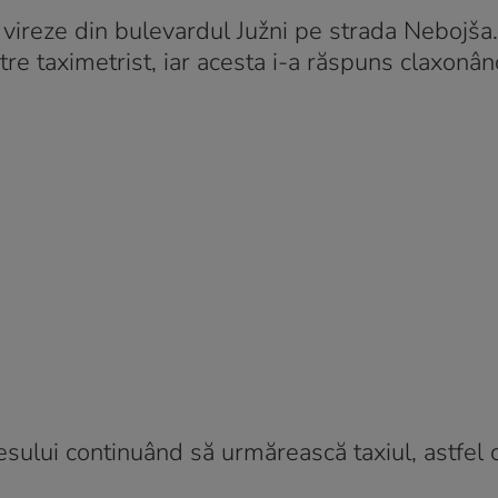
ă vireze din bulevardul Južni pe strada Nebojša
re taximetrist, iar acesta i-a răspuns claxonân
esului continuând să urmărească taxiul, astfel 