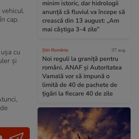
minim istoric, dar hidrologii
 vehicul.
anunță că fluviul va începe să
în cap.
crească din 13 august: „Am
mai câștiga 3-4 zile”
Știri România
07 aug.
 ușa cu
Noi reguli la graniță pentru
ler și
români. ANAF și Autoritatea
Vamală vor să impună o
limită de 40 de pachete de
țigări la fiecare 40 de zile
tunci,
 de