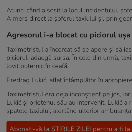
Atunci când a sosit la locul incidentului, șof
A mers direct la șoferul taxiului și, prin ge
Agresorul i-a blocat cu piciorul ușa
Taximetristul a încercat să se apere și să ia
piciorul, adaugă sursa. În cele din urmă, taxi
lovit puternic în ceafă.
Predrag Lukić, aflat întâmplător în apropier
Taximetristul era deja inconștient pe jos, ia
Lukić și prietenul său au intervenit. Lukić a 
spatele taxiului, alertând ulterior ambulanța 
Abonați-vă la
ȘTIRILE ZILEI
pentru a fi la