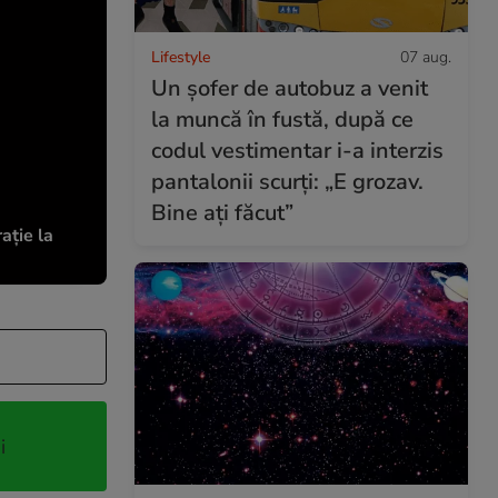
Lifestyle
07 aug.
Un șofer de autobuz a venit
la muncă în fustă, după ce
codul vestimentar i-a interzis
pantalonii scurți: „E grozav.
Bine ați făcut”
ație la
i