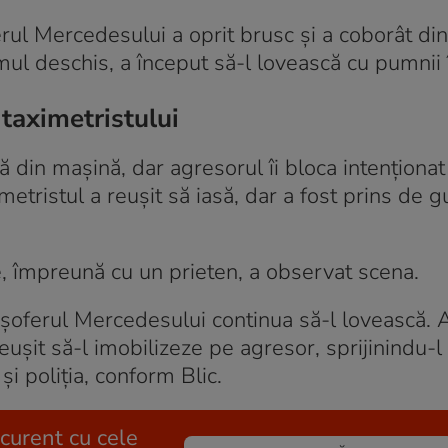
erul Mercedesului a oprit brusc și a coborât din
amul deschis, a început să-l lovească cu pumnii 
 taximetristului
să din mașină, dar agresorul îi bloca intenționat
metristul a reușit să iasă, dar a fost prins de gu
e, împreună cu un prieten, a observat scena.
r șoferul Mercedesului continua să-l lovească. A
reușit să-l imobilizeze pe agresor, sprijinindu-l
și poliția, conform Blic.
 curent cu cele