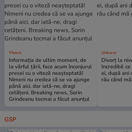
Viva.ro
Unica.ro
Informația de ultim moment, de
Divorț la nive
la vârful țării, face acum înconjurul
Incredibil ce
presei cu o viteză neașteptată!
ei, după ani 
Nimeni nu credea că se va ajunge
rău când mă
până aici, dar iată-ne, dragi
cetățeni. Breaking news, Sorin
Grindeanu tocmai a făcut anunțul
GSP