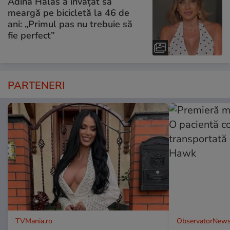
Adina Halas a învățat să
meargă pe bicicletă la 46 de
ani: „Primul pas nu trebuie să
fie perfect”
PARTENERI
TVMania.ro
ObservatorNews