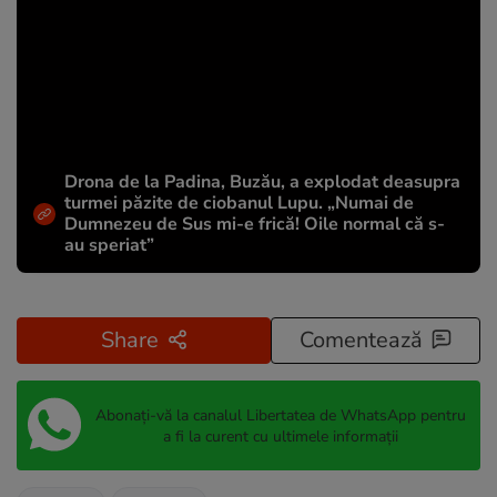
Drona de la Padina, Buzău, a explodat deasupra
turmei păzite de ciobanul Lupu. „Numai de
Dumnezeu de Sus mi-e frică! Oile normal că s-
au speriat”
Share
Comentează
Abonați-vă la canalul Libertatea de WhatsApp pentru
a fi la curent cu ultimele informații