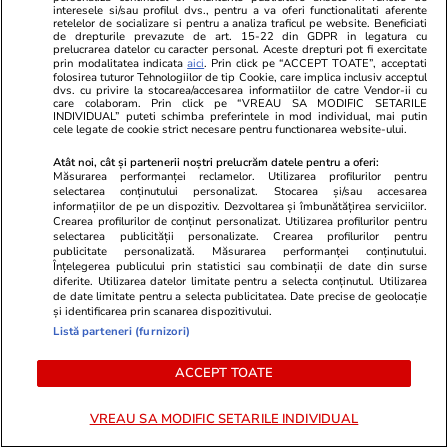
interesele si/sau profilul dvs., pentru a va oferi functionalitati aferente
retelelor de socializare si pentru a analiza traficul pe website. Beneficiati
de drepturile prevazute de art. 15-22 din GDPR in legatura cu
prelucrarea datelor cu caracter personal. Aceste drepturi pot fi exercitate
prin modalitatea indicata
aici
. Prin click pe “ACCEPT TOATE”, acceptati
folosirea tuturor Tehnologiilor de tip Cookie, care implica inclusiv acceptul
dvs. cu privire la stocarea/accesarea informatiilor de catre Vendor-ii cu
care colaboram. Prin click pe “VREAU SA MODIFIC SETARILE
INDIVIDUAL” puteti schimba preferintele in mod individual, mai putin
cele legate de cookie strict necesare pentru functionarea website-ului.
Atât noi, cât și partenerii noștri prelucrăm datele pentru a oferi:
Măsurarea performanței reclamelor. Utilizarea profilurilor pentru
selectarea conținutului personalizat. Stocarea și/sau accesarea
informațiilor de pe un dispozitiv. Dezvoltarea și îmbunătățirea serviciilor.
ZiaruldeIasi.ro
Fanatik.ro
Crearea profilurilor de conținut personalizat. Utilizarea profilurilor pentru
selectarea publicității personalizate. Crearea profilurilor pentru
Iașul, pe locul doi în România
FCSB, echipă
publicitate personalizată. Măsurarea performanței conținutului.
după numărul de locuințe. Cum
Csikszereda:
Înțelegerea publicului prin statistici sau combinații de date din surse
au schimbat comunele
Ce se întâmp
diferite. Utilizarea datelor limitate pentru a selecta conținutul. Utilizarea
de date limitate pentru a selecta publicitatea. Date precise de geolocație
metropolitane harta județului
Exclusiv
și identificarea prin scanarea dispozitivului.
Listă parteneri (furnizori)
ACCEPT TOATE
ULTIMELE ȘTIRI
VREAU SA MODIFIC SETARILE INDIVIDUAL
Știri România
16:00