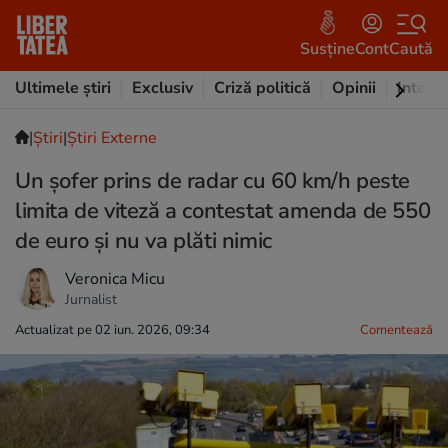
Susține
Cont
Caută
Ultimele știri
Exclusiv
Criză politică
Opinii
Intervi
|
Ştiri
|
Știri Externe
Un șofer prins de radar cu 60 km/h peste
limita de viteză a contestat amenda de 550
de euro și nu va plăti nimic
Veronica Micu
Jurnalist
Actualizat pe 02 iun. 2026, 09:34
Comentează