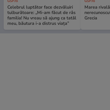
GSP.ro
GSP.ro
Celebrul luptător face dezvăluiri
Marea rivală
tulburătoare: „Mi-am făcut de râs
nerecunoscut
familia! Nu vreau să ajung ca tatăl
Grecia
meu, băutura i-a distrus viața”