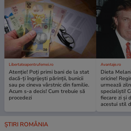
Libertateapentrufemei.ro
Avantaje.ro
Atenție! Poți primi bani de la stat
Dieta Melan
dacă-ți îngrijești părinții, bunicii
oricine! Regi
sau pe cineva vârstnic din familie.
urmează zilni
Acum s-a decis! Cum trebuie să
specialiști! 
procedezi
fiecare zi și 
acestui stil 
ȘTIRI ROMÂNIA