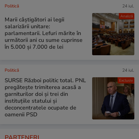
Politică
24 iul.
Analiză
Marii câștigători ai legii
salarizării unitare:
parlamentarii. Lefuri mărite în
următorii ani cu sume cuprinse
în 5.000 și 7.000 de lei
Politică
24 iul.
SURSE Război politic total. PNL
Exclusiv
pregătește trimiterea acasă a
garniturilor doi și trei din
instituțiile statului și
deconcentratele ocupate de
oamenii PSD
PARTENERI