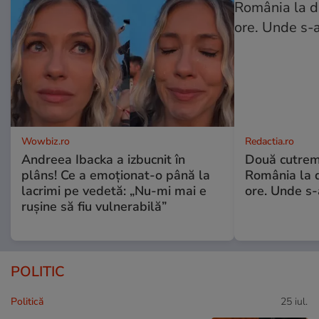
Wowbiz.ro
Redactia.ro
Andreea Ibacka a izbucnit în
Două cutrem
plâns! Ce a emoționat-o până la
România la d
lacrimi pe vedetă: „Nu-mi mai e
ore. Unde s
rușine să fiu vulnerabilă”
POLITIC
Politică
25 iul.