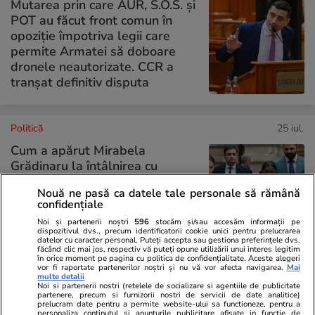
Mutarea prin care AUR, S.O.S. și
POT au făcut front comun în
opoziție împotriva legii care
permite Armatei să doboare
dronele neautorizate. CCR a
tranșat definitiv disputa
Politică
25 iul.
Cum a apărut Mirabela
Grădinaru la întâlnirea cu
președinta Indiei, Droupadi
Nouă ne pasă ca datele tale personale să rămână
Murmu, la Palatul Cotroceni.
confidențiale
Motivul pentru care a ales o
Noi și partenerii noștri
596
stocăm și/sau accesăm informații pe
rochie galbenă
dispozitivul dvs., precum identificatorii cookie unici pentru prelucrarea
datelor cu caracter personal. Puteți accepta sau gestiona preferințele dvs.
făcând clic mai jos, respectiv vă puteți opune utilizării unui interes legitim
în orice moment pe pagina cu politica de confidențialitate. Aceste alegeri
vor fi raportate partenerilor noștri și nu vă vor afecta navigarea.
Mai
multe detalii
PARTENERI
Noi si partenerii nostri (retelele de socializare si agentiile de publicitate
partenere, precum si furnizorii nostri de servicii de date analitice)
prelucram date pentru a permite website-ului sa functioneze, pentru a
personaliza continutul si anunturile publicitare afisate in functie de