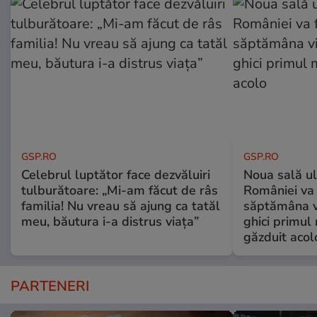
GSP.RO
GSP.RO
Celebrul luptător face dezvăluiri
Noua sală u
tulburătoare: „Mi-am făcut de râs
României va 
familia! Nu vreau să ajung ca tatăl
săptămâna vi
meu, băutura i-a distrus viața”
ghici primul 
găzduit acol
PARTENERI