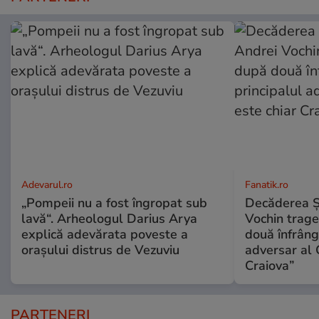
Adevarul.ro
Fanatik.ro
„Pompeii nu a fost îngropat sub
Decăderea Şti
lavă“. Arheologul Darius Arya
Vochin trage
explică adevărata poveste a
două înfrânge
orașului distrus de Vezuviu
adversar al 
Craiova”
PARTENERI