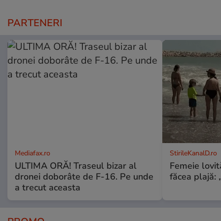
PARTENERI
Mediafax.ro
StirileKanalD.ro
ULTIMA ORĂ! Traseul bizar al
Femeie lovit
dronei doborâte de F-16. Pe unde
făcea plajă: „
a trecut aceasta