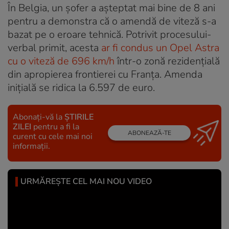
În Belgia, un șofer a așteptat mai bine de 8 ani
pentru a demonstra că o amendă de viteză s-a
bazat pe o eroare tehnică. Potrivit procesului-
verbal primit, acesta
ar fi condus un Opel Astra
cu o viteză de 696 km/h
într-o zonă rezidențială
din apropierea frontierei cu Franța. Amenda
inițială se ridica la 6.597 de euro.
Abonați-vă la
ȘTIRILE
ZILEI
pentru a fi la
ABONEAZĂ-TE
curent cu cele mai noi
informații.
URMĂREȘTE CEL MAI NOU VIDEO