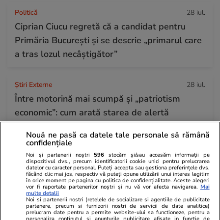
Politică
28 iul.
Ciprian Ciucu regretă că a candidat pentru
Primăria București și se descrie „primarul care
a tras lozul necâștigător”
Știri Externe
28 iul.
Între motorină mai scumpă și „patriotism
economic”: cum arată starea de alertă
energetică în Republica Moldova
Nouă ne pasă ca datele tale personale să rămână
confidențiale
Citește mai multe
Noi și partenerii noștri
596
stocăm și/sau accesăm informații pe
dispozitivul dvs., precum identificatorii cookie unici pentru prelucrarea
datelor cu caracter personal. Puteți accepta sau gestiona preferințele dvs.
făcând clic mai jos, respectiv vă puteți opune utilizării unui interes legitim
în orice moment pe pagina cu politica de confidențialitate. Aceste alegeri
vor fi raportate partenerilor noștri și nu vă vor afecta navigarea.
Mai
TRENDING
multe detalii
Noi si partenerii nostri (retelele de socializare si agentiile de publicitate
partenere, precum si furnizorii nostri de servicii de date analitice)
Auto
28 iul.
prelucram date pentru a permite website-ului sa functioneze, pentru a
personaliza continutul si anunturile publicitare afisate in functie de