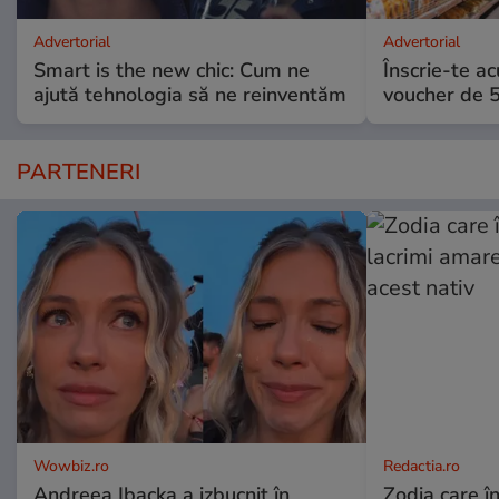
Advertorial
Advertorial
Smart is the new chic: Cum ne
Înscrie-te ac
ajută tehnologia să ne reinventăm
voucher de 5
PARTENERI
Wowbiz.ro
Redactia.ro
Andreea Ibacka a izbucnit în
Zodia care în