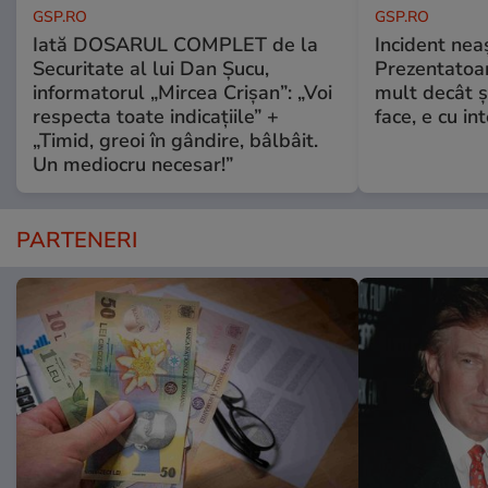
GSP.RO
GSP.RO
Iată DOSARUL COMPLET de la
Incident neaș
Securitate al lui Dan Șucu,
Prezentatoa
informatorul „Mircea Crișan”: „Voi
mult decât și
respecta toate indicațiile” +
face, e cu int
„Timid, greoi în gândire, bâlbâit.
Un mediocru necesar!”
PARTENERI