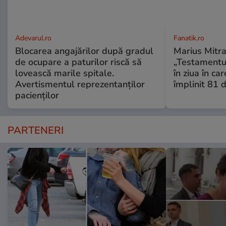
Adevarul.ro
Fanatik.ro
Blocarea angajărilor după gradul
Marius Mitra
de ocupare a paturilor riscă să
„Testamentul
lovească marile spitale.
în ziua în car
Avertismentul reprezentanților
împlinit 81 d
pacienților
PARTENERI