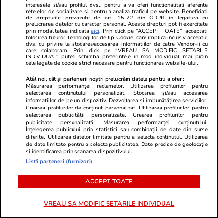
Amendă 2.000 de euro și suspendarea
interesele si/sau profilul dvs., pentru a va oferi functionalitati aferente
retelelor de socializare si pentru a analiza traficul pe website. Beneficiati
de drepturile prevazute de art. 15-22 din GDPR in legatura cu
permisului auto pe loc, timp de un an: cu ce
prelucrarea datelor cu caracter personal. Aceste drepturi pot fi exercitate
prin modalitatea indicata
aici
. Prin click pe “ACCEPT TOATE”, acceptati
viteză este interzis să circuli pe autostrăzile din
folosirea tuturor Tehnologiilor de tip Cookie, care implica inclusiv acceptul
dvs. cu privire la stocarea/accesarea informatiilor de catre Vendor-ii cu
Grecia
care colaboram. Prin click pe “VREAU SA MODIFIC SETARILE
INDIVIDUAL” puteti schimba preferintele in mod individual, mai putin
cele legate de cookie strict necesare pentru functionarea website-ului.
Știri Externe
28 iul.
Atât noi, cât și partenerii noștri prelucrăm datele pentru a oferi:
Măsurarea performanței reclamelor. Utilizarea profilurilor pentru
Vremea în Grecia, în august 2026. Un „dom de
selectarea conținutului personalizat. Stocarea și/sau accesarea
informațiilor de pe un dispozitiv. Dezvoltarea și îmbunătățirea serviciilor.
căldură” ar putea aduce temperaturi extreme,
Crearea profilurilor de conținut personalizat. Utilizarea profilurilor pentru
selectarea publicității personalizate. Crearea profilurilor pentru
de peste 44 grade Celsius
publicitate personalizată. Măsurarea performanței conținutului.
Înțelegerea publicului prin statistici sau combinații de date din surse
diferite. Utilizarea datelor limitate pentru a selecta conținutul. Utilizarea
de date limitate pentru a selecta publicitatea. Date precise de geolocație
Horoscop
27 iul.
și identificarea prin scanarea dispozitivului.
Luna plină din 29 iulie deschide un nou capitol.
Listă parteneri (furnizori)
Este momentul astral care îți poate schimba
ACCEPT TOATE
direcția vieții
VREAU SA MODIFIC SETARILE INDIVIDUAL