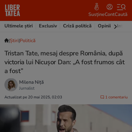
Susține
Cont
Caută
Ultimele știri
Exclusiv
Criză politică
Opinii
Intervi
|
Ştiri
|
Politică
Tristan Tate, mesaj despre România, după
victoria lui Nicușor Dan: „A fost frumos cât
a fost”
Milena Niță
Jurnalist
Actualizat pe 20 mai 2025, 02:03
1 comentariu