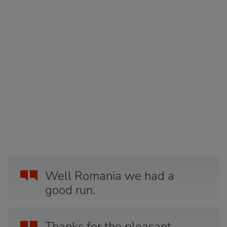
Well Romania we had a
good run.
Thanks for the pleasant