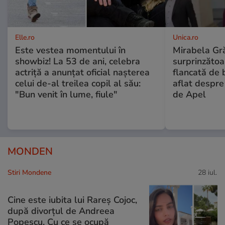
Elle.ro
Unica.ro
Este vestea momentului în
Mirabela Gră
showbiz! La 53 de ani, celebra
surprinzătoar
actriță a anunțat oficial nașterea
flancată de 
celui de-al treilea copil al său:
aflat despre
"Bun venit în lume, fiule"
de Apel
MONDEN
Stiri Mondene
28 iul.
Cine este iubita lui Rareș Cojoc,
după divorțul de Andreea
Popescu. Cu ce se ocupă