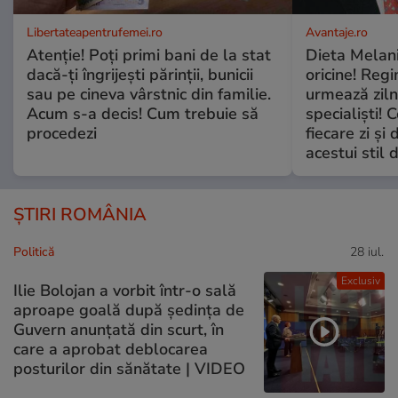
Libertateapentrufemei.ro
Avantaje.ro
Atenție! Poți primi bani de la stat
Dieta Melan
dacă-ți îngrijești părinții, bunicii
oricine! Regi
sau pe cineva vârstnic din familie.
urmează zilni
Acum s-a decis! Cum trebuie să
specialiști! 
procedezi
fiecare zi și 
acestui stil 
ȘTIRI ROMÂNIA
Politică
28 iul.
Exclusiv
Ilie Bolojan a vorbit într-o sală
aproape goală după ședința de
Guvern anunțată din scurt, în
care a aprobat deblocarea
posturilor din sănătate | VIDEO