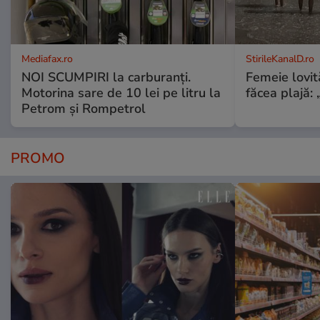
Mediafax.ro
StirileKanalD.ro
NOI SCUMPIRI la carburanți.
Femeie lovit
Motorina sare de 10 lei pe litru la
făcea plajă: „
Petrom și Rompetrol
PROMO