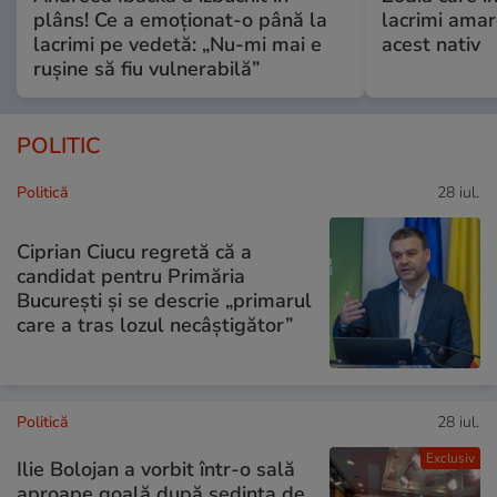
plâns! Ce a emoționat-o până la
lacrimi ama
lacrimi pe vedetă: „Nu-mi mai e
acest nativ
rușine să fiu vulnerabilă”
POLITIC
Politică
28 iul.
Ciprian Ciucu regretă că a
candidat pentru Primăria
București și se descrie „primarul
care a tras lozul necâștigător”
Politică
28 iul.
Exclusiv
Ilie Bolojan a vorbit într-o sală
aproape goală după ședința de