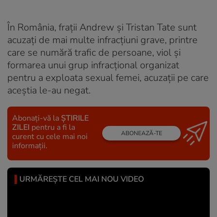
În România, frații Andrew și Tristan Tate sunt
acuzați de mai multe infracțiuni grave, printre
care se numără trafic de persoane, viol şi
formarea unui grup infracțional organizat
pentru a exploata sexual femei, acuzaţii pe care
aceştia le-au negat.
Abonați-vă la
ȘTIRILE
ZILEI
pentru a fi la
ABONEAZĂ-TE
curent cu cele mai noi
informații.
URMĂREȘTE CEL MAI NOU VIDEO