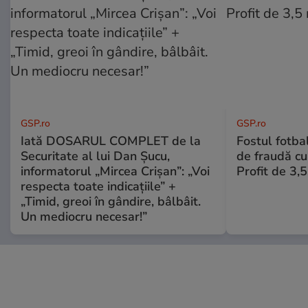
GSP.ro
GSP.ro
Iată DOSARUL COMPLET de la
Fostul fotba
Securitate al lui Dan Șucu,
de fraudă cu 
informatorul „Mircea Crișan”: „Voi
Profit de 3,
respecta toate indicațiile” +
„Timid, greoi în gândire, bâlbâit.
Un mediocru necesar!”