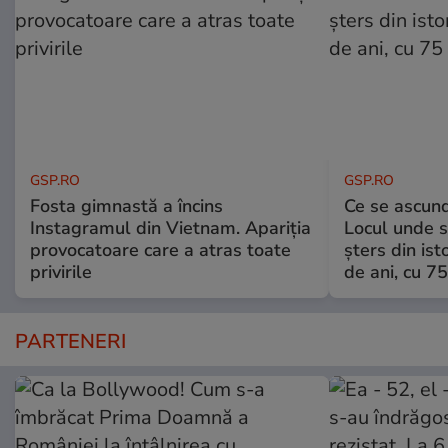
GSP.RO
GSP.RO
Fosta gimnastă a încins
Ce se ascund
Instagramul din Vietnam. Apariția
Locul unde s-
provocatoare care a atras toate
șters din ist
privirile
de ani, cu 7
PARTENERI