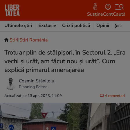
Susține
Cont
Caută
Ultimele știri
Exclusiv
Criză politică
Opinii
Intervi
|
Ştiri
|
Știri România
Trotuar plin de stâlpișori, în Sectorul 2. „Era
vechi și urât, am făcut nou și urât”. Cum
explică primarul amenajarea
Cosmin Stăniloiu
Planning Editor
Actualizat pe 13 apr. 2023, 11:09
4 comentarii