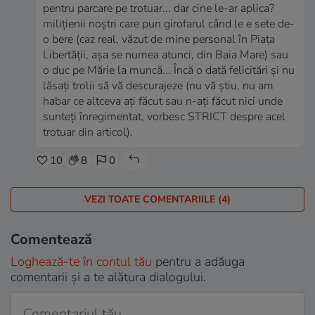
pentru parcare pe trotuar... dar cine le-ar aplica?
milițienii noștri care pun girofarul când le e sete de-
o bere (caz real, văzut de mine personal în Piața
Libertății, așa se numea atunci, din Baia Mare) sau
o duc pe Mărie la muncă... Încă o dată felicitări și nu
lăsați trolii să vă descurajeze (nu vă știu, nu am
habar ce altceva ați făcut sau n-ați făcut nici unde
sunteți înregimentat, vorbesc STRICT despre acel
trotuar din articol).
10
8
0
VEZI TOATE COMENTARIILE (4)
Comentează
Loghează-te în contul tău
pentru a adăuga
comentarii și a te alătura dialogului.