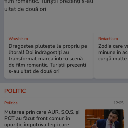
Wowbiz.ro
Redactia.ro
Dragostea plutește la propriu pe
Zodia care v
litoral! Doi îndrăgostiți au
minune în a
transformat marea într-o scenă
curgă multe l
de film romantic. Turiștii prezenți
s-au uitat de două ori
POLITIC
Politică
12:05
Mutarea prin care AUR, S.O.S. și
POT au făcut front comun în
opoziție împotriva legii care