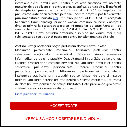
interesele si/sau profilul dvs., pentru a va oferi functionalitati aferente
retelelor de socializare si pentru a analiza traficul pe website. Beneficiati
de drepturile prevazute de art. 15-22 din GDPR in legatura cu
prelucrarea datelor cu caracter personal. Aceste drepturi pot fi exercitate
prin modalitatea indicata
aici
. Prin click pe “ACCEPT TOATE”, acceptati
folosirea tuturor Tehnologiilor de tip Cookie, care implica inclusiv acceptul
dvs. cu privire la stocarea/accesarea informatiilor de catre Vendor-ii cu
care colaboram. Prin click pe “VREAU SA MODIFIC SETARILE
INDIVIDUAL” puteti schimba preferintele in mod individual, mai putin
cele legate de cookie strict necesare pentru functionarea website-ului.
ZiaruldeIasi.ro
Fanatik.ro
Atât noi, cât și partenerii noștri prelucrăm datele pentru a oferi:
Compania care va începe
Comentatoril
Măsurarea performanței reclamelor. Utilizarea profilurilor pentru
selectarea conținutului personalizat. Stocarea și/sau accesarea
construirea unui parc fotovoltaic
creadă! Ce a
informațiilor de pe un dispozitiv. Dezvoltarea și îmbunătățirea serviciilor.
uriaș la marginea Iașului a învârtit
românca Ber
Crearea profilurilor de conținut personalizat. Utilizarea profilurilor pentru
selectarea publicității personalizate. Crearea profilurilor pentru
anul trecut 160 de milioane de
timpul unui 
publicitate personalizată. Măsurarea performanței conținutului.
euro. Cine este fondatorul
mieunat?!”
Înțelegerea publicului prin statistici sau combinații de date din surse
diferite. Utilizarea datelor limitate pentru a selecta conținutul. Utilizarea
de date limitate pentru a selecta publicitatea. Date precise de geolocație
și identificarea prin scanarea dispozitivului.
Listă parteneri (furnizori)
ULTIMELE ȘTIRI
ACCEPT TOATE
Auto
17:20
VREAU SA MODIFIC SETARILE INDIVIDUAL
Veste bună pentru firmele cu flote auto. TVA-