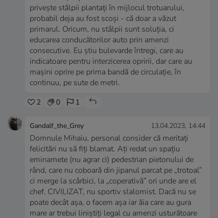
privește stâlpii plantați în mijlocul trotuarului,
probabil deja au fost scoși - că doar a văzut
primarul. Oricum, nu stâlpii sunt soluția, ci
educarea conducătorilor auto prin amenzi
consecutive. Eu știu bulevarde întregi, care au
indicatoare pentru interzicerea opririi, dar care au
mașini oprire pe prima bandă de circulație, în
continuu, pe sute de metri.
2
0
1
Gandalf_the_Grey
13.04.2023, 14:44
Domnule Mihaiu, personal consider că meritați
felicitări nu să fiți blamat. Ați redat un spațiu
eminamete (nu agrar ci) pedestrian pietonului de
rând, care nu coboară din jipanul parcat pe „trotoal”
ci merge la scârbici, la „coperativă” ori unde are el
chef. CIVILIZAT, nu sportiv slalomist. Dacă nu se
poate decât așa, o facem așa iar ăia care au gura
mare ar trebui liniștiți legal cu amenzi usturătoare