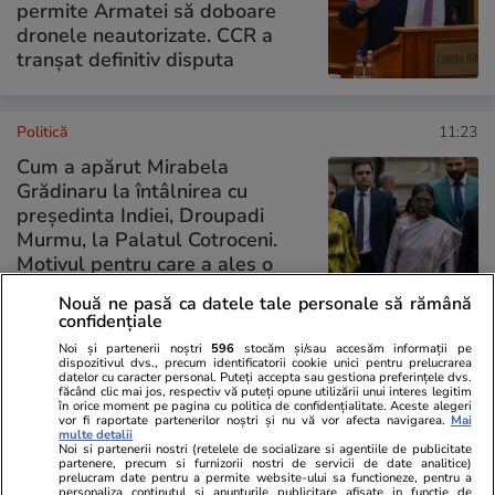
permite Armatei să doboare
dronele neautorizate. CCR a
tranșat definitiv disputa
Politică
11:23
Cum a apărut Mirabela
Grădinaru la întâlnirea cu
președinta Indiei, Droupadi
Murmu, la Palatul Cotroceni.
Motivul pentru care a ales o
rochie galbenă
Nouă ne pasă ca datele tale personale să rămână
confidențiale
Noi și partenerii noștri
596
stocăm și/sau accesăm informații pe
dispozitivul dvs., precum identificatorii cookie unici pentru prelucrarea
PARTENERI
datelor cu caracter personal. Puteți accepta sau gestiona preferințele dvs.
făcând clic mai jos, respectiv vă puteți opune utilizării unui interes legitim
în orice moment pe pagina cu politica de confidențialitate. Aceste alegeri
vor fi raportate partenerilor noștri și nu vă vor afecta navigarea.
Mai
multe detalii
Noi si partenerii nostri (retelele de socializare si agentiile de publicitate
partenere, precum si furnizorii nostri de servicii de date analitice)
prelucram date pentru a permite website-ului sa functioneze, pentru a
personaliza continutul si anunturile publicitare afisate in functie de