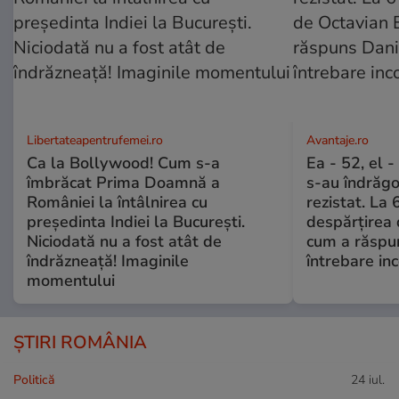
Libertateapentrufemei.ro
Avantaje.ro
Ca la Bollywood! Cum s-a
Ea - 52, el 
îmbrăcat Prima Doamnă a
s-au îndrăgos
României la întâlnirea cu
rezistat. La 
președinta Indiei la București.
despărțirea 
Niciodată nu a fost atât de
cum a răspu
îndrăzneață! Imaginile
întrebare i
momentului
ȘTIRI ROMÂNIA
Politică
24 iul.