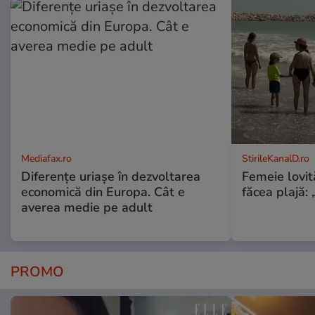
Mediafax.ro
StirileKanalD.ro
Diferențe uriașe în dezvoltarea
Femeie lovit
economică din Europa. Cât e
făcea plajă: „
averea medie pe adult
PROMO