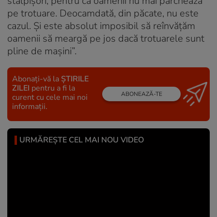
stâlpișori, pentru că oamenii nu mai parchează
pe trotuare. Deocamdată, din păcate, nu este
cazul. Și este absolut imposibil să reînvățăm
oamenii să meargă pe jos dacă trotuarele sunt
pline de mașini”.
Abonați-vă la
ȘTIRILE
ZILEI
pentru a fi la
ABONEAZĂ-TE
curent cu cele mai noi
informații.
URMĂREȘTE CEL MAI NOU VIDEO