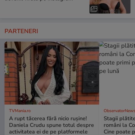
PARTENERI
TVMania.ro
ObservatorNews
A rupt tăcerea fără nicio rușine!
Stagii plătit
Daniela Crudu spune totul despre
români la C
activitatea ei de pe platformele
Cine poate p