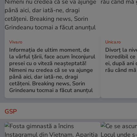
Viva.ro
Unica.ro
Informația de ultim moment, de
Divorț la nive
la vârful țării, face acum înconjurul
Incredibil ce
presei cu o viteză neașteptată!
ei, după ani 
Nimeni nu credea că se va ajunge
rău când mă
până aici, dar iată-ne, dragi
cetățeni. Breaking news, Sorin
Grindeanu tocmai a făcut anunțul
GSP