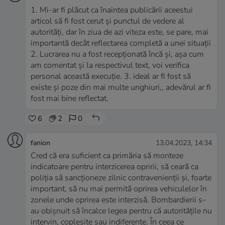
1. Mi-ar fi plăcut ca înaintea publicării aceestui
articol să fi fost cerut și punctul de vedere al
autorități, dar în ziua de azi viteza este, se pare, mai
importantă decât reflectarea completă a unei situații
2. Lucrarea nu a fost recepționată încă și, așa cum
am comentat și la respectivul text, voi verifica
personal această execuție. 3. ideal ar fi fost să
existe și poze din mai multe unghiuri,, adevărul ar fi
fost mai bine reflectat.
6
2
0
fanion
13.04.2023, 14:34
Cred că era suficient ca primăria să monteze
indicatoare pentru interzicerea opririi, să ceară ca
poliția să sancționeze zilnic contravenienții și, foarte
important, să nu mai permită oprirea vehiculelor în
zonele unde oprirea este interzisă. Bombardierii s-
au obișnuit să încalce legea pentru că autoritățile nu
intervin, copleșite sau indiferente. În ceea ce