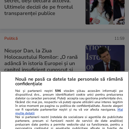
secret, deși declară altceva.
Ultimele decizii de pe frontul
transparenței publice
Politică
11:59
Nicuşor Dan, la Ziua
Holocaustului Romilor: „O rană
adâncă în istoria Europei și un
capitol insuficient cunoscut și
dezbătut”
Nouă ne pasă ca datele tale personale să rămână
confidențiale
Noi și partenerii noștri
596
stocăm și/sau accesăm informații pe
dispozitivul dvs., precum identificatorii cookie unici pentru prelucrarea
datelor cu caracter personal. Puteți accepta sau gestiona preferințele dvs.
PARTENERI
făcând clic mai jos, respectiv vă puteți opune utilizării unui interes legitim
în orice moment pe pagina cu politica de confidențialitate. Aceste alegeri
vor fi raportate partenerilor noștri și nu vă vor afecta navigarea.
Mai
multe detalii
Noi si partenerii nostri (retelele de socializare si agentiile de publicitate
partenere, precum si furnizorii nostri de servicii de date analitice)
prelucram date pentru a permite website-ului sa functioneze, pentru a
personaliza continutul si anunturile publicitare afisate in functie de