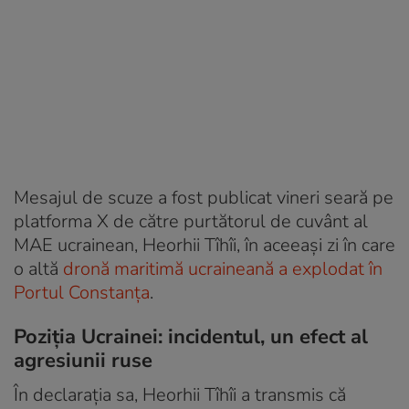
Mesajul de scuze a fost publicat vineri seară pe
platforma X de către purtătorul de cuvânt al
MAE ucrainean, Heorhii Tîhîi, în aceeași zi în care
o altă
dronă maritimă ucraineană a explodat în
Portul Constanța
.
Poziția Ucrainei: incidentul, un efect al
agresiunii ruse
În declarația sa, Heorhii Tîhîi a transmis că