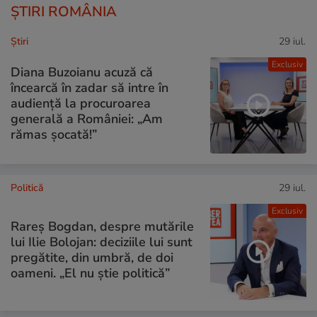
ȘTIRI ROMÂNIA
Ştiri
29 iul.
Exclusiv
Diana Buzoianu acuză că
încearcă în zadar să intre în
audiență la procuroarea
generală a României: „Am
rămas șocată!”
Politică
29 iul.
Exclusiv
Rareș Bogdan, despre mutările
lui Ilie Bolojan: deciziile lui sunt
pregătite, din umbră, de doi
oameni. „El nu știe politică”