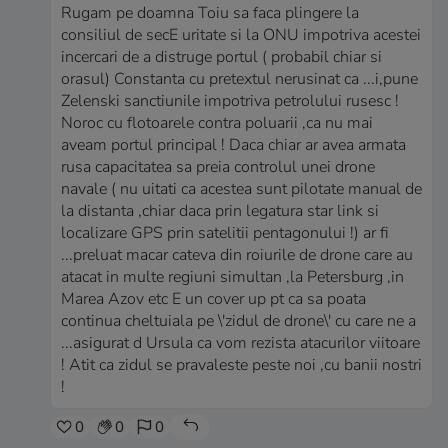
Rugam pe doamna Toiu sa faca plingere la
consiliul de secE uritate si la ONU impotriva acestei
incercari de a distruge portul ( probabil chiar si
orasul) Constanta cu pretextul nerusinat ca ...i,pune
Zelenski sanctiunile impotriva petrolului rusesc !
Noroc cu flotoarele contra poluarii ,ca nu mai
aveam portul principal ! Daca chiar ar avea armata
rusa capacitatea sa preia controlul unei drone
navale ( nu uitati ca acestea sunt pilotate manual de
la distanta ,chiar daca prin legatura star link si
localizare GPS prin satelitii pentagonului !) ar fi
...preluat macar cateva din roiurile de drone care au
atacat in multe regiuni simultan ,la Petersburg ,in
Marea Azov etc E un cover up pt ca sa poata
continua cheltuiala pe \'zidul de drone\' cu care ne a
...asigurat d Ursula ca vom rezista atacurilor viitoare
! Atit ca zidul se pravaleste peste noi ,cu banii nostri
!
0
0
0