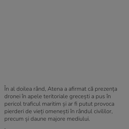
În al doilea rând, Atena a afirmat că prezenţa
dronei în apele teritoriale greceşti a pus în
pericol traficul maritim şi ar fi putut provoca
pierderi de vieţi omeneşti în rândul civililor,
precum şi daune majore mediului.