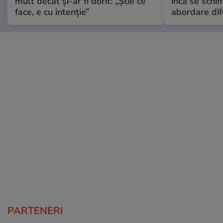
mult decât și-ar fi dorit: „Știe ce
încă se schi
face, e cu intenție”
abordare dif
PARTENERI