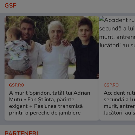
GSP
GSP.RO
GSP.RO
A murit Spiridon, tatăl lui Adrian
Accident ruti
Mutu » Fan Știința, părinte
secundă a lu
exigent + Pasiunea transmisă
murit, antre
printr-o pereche de jambiere
Jucătorii au s
PARTENERI