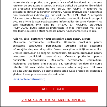
interesele si/sau profilul dvs., pentru a va oferi functionalitati aferente
retelelor de socializare si pentru a analiza traficul pe website. Beneficiati
de drepturile prevazute de art. 15-22 din GDPR in legatura cu
prelucrarea datelor cu caracter personal. Aceste drepturi pot fi exercitate
prin modalitatea indicata
aici
. Prin click pe “ACCEPT TOATE”, acceptati
folosirea tuturor Tehnologiilor de tip Cookie, care implica inclusiv acceptul
dvs. cu privire la stocarea/accesarea informatiilor de catre Vendor-ii cu
care colaboram. Prin click pe “VREAU SA MODIFIC SETARILE
INDIVIDUAL” puteti schimba preferintele in mod individual, mai putin
cele legate de cookie strict necesare pentru functionarea website-ului.
Atât noi, cât și partenerii noștri prelucrăm datele pentru a oferi:
ZiaruldeIasi.ro
Fanatik.ro
Măsurarea performanței reclamelor. Utilizarea profilurilor pentru
Motivul interesant pentru care o
LIVE / Video
selectarea conținutului personalizat. Stocarea și/sau accesarea
informațiilor de pe un dispozitiv. Dezvoltarea și îmbunătățirea serviciilor.
elevă din rural cu o medie de top
Echipa secun
Crearea profilurilor de conținut personalizat. Utilizarea profilurilor pentru
la Evaluarea Națională a ales un
accident ruti
selectarea publicității personalizate. Crearea profilurilor pentru
publicitate personalizată. Măsurarea performanței conținutului.
liceu tehnologic. „Este o
mort și peste
Înțelegerea publicului prin statistici sau combinații de date din surse
nebuloasă și pentru noi”
elicopterul
diferite. Utilizarea datelor limitate pentru a selecta conținutul. Utilizarea
de date limitate pentru a selecta publicitatea. Date precise de geolocație
și identificarea prin scanarea dispozitivului.
Listă parteneri (furnizori)
ULTIMELE ȘTIRI
ACCEPT TOATE
Vacanțe și Cultură
12:13
VREAU SA MODIFIC SETARILE INDIVIDUAL
Unde poți zbura cel mai ușor din Europa: