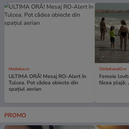
Mediafax.ro
StirileKanalD.ro
ULTIMA ORĂ! Mesaj RO-Alert în
Femeie lovit
Tulcea. Pot cădea obiecte din
făcea plajă: „
spațiul aerian
PROMO