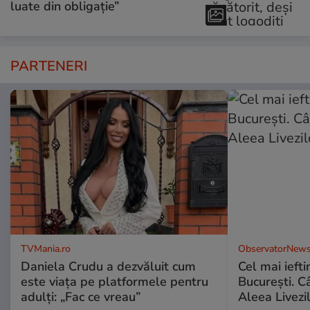
luate din obligație”
PARTENERI
TVMania.ro
ObservatorNews
Daniela Crudu a dezvăluit cum
Cel mai ieft
este viața pe platformele pentru
Bucureşti. C
adulți: „Fac ce vreau”
Aleea Livezil