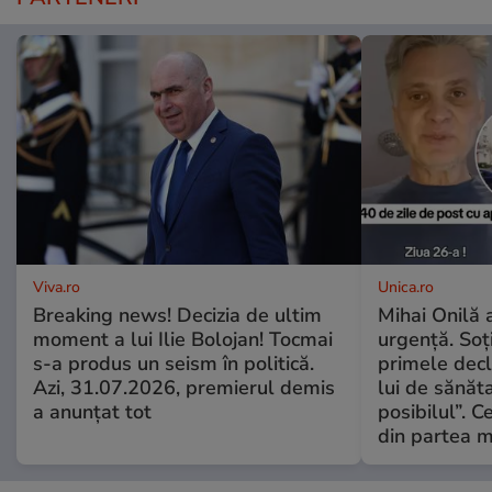
Viva.ro
Unica.ro
Breaking news! Decizia de ultim
Mihai Onilă 
moment a lui Ilie Bolojan! Tocmai
urgență. Soți
s-a produs un seism în politică.
primele decl
Azi, 31.07.2026, premierul demis
lui de sănăta
a anunțat tot
posibilul”. C
din partea m