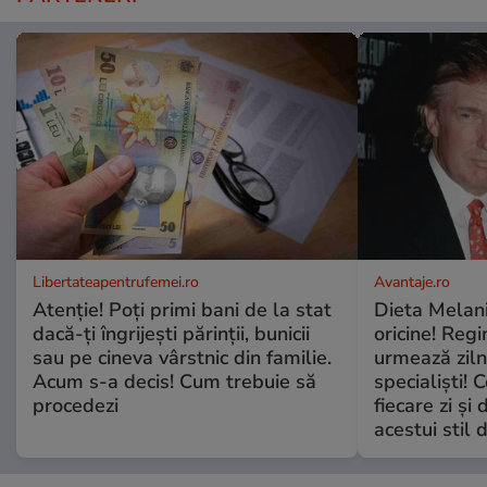
Libertateapentrufemei.ro
Avantaje.ro
Atenție! Poți primi bani de la stat
Dieta Melan
dacă-ți îngrijești părinții, bunicii
oricine! Regi
sau pe cineva vârstnic din familie.
urmează zilni
Acum s-a decis! Cum trebuie să
specialiști! 
procedezi
fiecare zi și 
acestui stil 