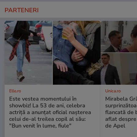
PARTENERI
Elle.ro
Unica.ro
Este vestea momentului în
Mirabela Gră
showbiz! La 53 de ani, celebra
surprinzătoar
actriță a anunțat oficial nașterea
flancată de 
celui de-al treilea copil al său:
aflat despre
"Bun venit în lume, fiule"
de Apel