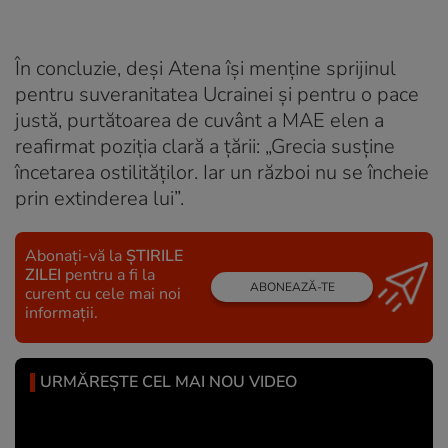
În concluzie, deși Atena își menține sprijinul
pentru suveranitatea Ucrainei și pentru o pace
justă, purtătoarea de cuvânt a MAE elen a
reafirmat poziția clară a țării: „Grecia susține
încetarea ostilităților. Iar un război nu se încheie
prin extinderea lui”.
Abonați-vă la
ȘTIRILE
ZILEI
pentru a fi la
ABONEAZĂ-TE
curent cu cele mai noi
informații.
URMĂREȘTE CEL MAI NOU VIDEO