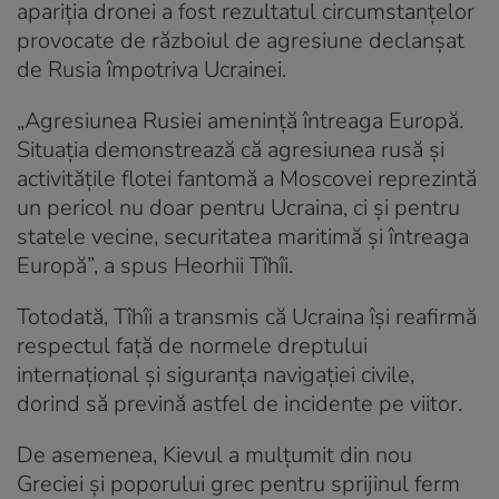
apariția dronei a fost rezultatul circumstanțelor
provocate de războiul de agresiune declanșat
de Rusia împotriva Ucrainei.
„Agresiunea Rusiei amenință întreaga Europă.
Situația demonstrează că agresiunea rusă și
activitățile flotei fantomă a Moscovei reprezintă
un pericol nu doar pentru Ucraina, ci și pentru
statele vecine, securitatea maritimă și întreaga
Europă”, a spus Heorhii Tîhîi.
Totodată, Tîhîi a transmis că Ucraina își reafirmă
respectul față de normele dreptului
internațional și siguranța navigației civile,
dorind să prevină astfel de incidente pe viitor.
De asemenea, Kievul a mulțumit din nou
Greciei și poporului grec pentru sprijinul ferm