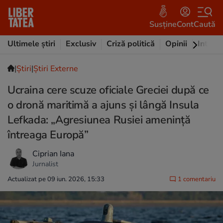
Susține
Cont
Caută
Ultimele știri
Exclusiv
Criză politică
Opinii
Intervi
|
Ştiri
|
Știri Externe
Ucraina cere scuze oficiale Greciei după ce
o dronă maritimă a ajuns și lângă Insula
Lefkada: „Agresiunea Rusiei amenință
întreaga Europă”
Ciprian Iana
Jurnalist
Actualizat pe 09 iun. 2026, 15:33
1 comentariu