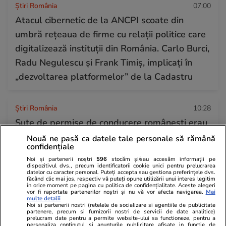
Știri România
07:00
Atacul cibernetic de la ANCPI scoate din
umbră rețeaua de firme cu relații politice care
digitalizează instituții din România. Carlo Burci,
Radu Negulescu și Frank Timiș, implicați în
„dezvoltarea platformelor” de la Cadastru
Știri România
10:28
Sute de permise de conducere românești erau
să fie transformate în hârtie igienică în
Nouă ne pasă ca datele tale personale să rămână
confidențiale
Republica Moldova: traseul de la Vaslui la
Noi și partenerii noștri
596
stocăm și/sau accesăm informații pe
gunoiul din Porumbeni
dispozitivul dvs., precum identificatorii cookie unici pentru prelucrarea
datelor cu caracter personal. Puteți accepta sau gestiona preferințele dvs.
făcând clic mai jos, respectiv vă puteți opune utilizării unui interes legitim
în orice moment pe pagina cu politica de confidențialitate. Aceste alegeri
vor fi raportate partenerilor noștri și nu vă vor afecta navigarea.
Mai
Știri România
18:34
multe detalii
Noi si partenerii nostri (retelele de socializare si agentiile de publicitate
Rezultatele loto din 23 iulie 2026. Numerele
partenere, precum si furnizorii nostri de servicii de date analitice)
prelucram date pentru a permite website-ului sa functioneze, pentru a
câștigătoare extrase joi
personaliza continutul si anunturile publicitare afisate in functie de