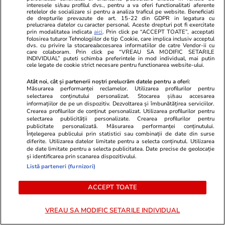
interesele si/sau profilul dvs., pentru a va oferi functionalitati aferente
retelelor de socializare si pentru a analiza traficul pe website. Beneficiati
de drepturile prevazute de art. 15-22 din GDPR in legatura cu
prelucrarea datelor cu caracter personal. Aceste drepturi pot fi exercitate
Știri România
10:00
prin modalitatea indicata
aici
. Prin click pe “ACCEPT TOATE”, acceptati
folosirea tuturor Tehnologiilor de tip Cookie, care implica inclusiv acceptul
Statul n-a fost în stare să vândă casa lui
dvs. cu privire la stocarea/accesarea informatiilor de catre Vendor-ii cu
care colaboram. Prin click pe “VREAU SA MODIFIC SETARILE
Gheorghe Dincă, ajunsă o ruină la 7 ani de la
INDIVIDUAL” puteti schimba preferintele in mod individual, mai putin
cele legate de cookie strict necesare pentru functionarea website-ului.
cazul Caracal. „Asta ar trebui dărâmată!”
Atât noi, cât și partenerii noștri prelucrăm datele pentru a oferi:
Măsurarea performanței reclamelor. Utilizarea profilurilor pentru
selectarea conținutului personalizat. Stocarea și/sau accesarea
informațiilor de pe un dispozitiv. Dezvoltarea și îmbunătățirea serviciilor.
Crearea profilurilor de conținut personalizat. Utilizarea profilurilor pentru
selectarea publicității personalizate. Crearea profilurilor pentru
publicitate personalizată. Măsurarea performanței conținutului.
Înțelegerea publicului prin statistici sau combinații de date din surse
diferite. Utilizarea datelor limitate pentru a selecta conținutul. Utilizarea
de date limitate pentru a selecta publicitatea. Date precise de geolocație
și identificarea prin scanarea dispozitivului.
Listă parteneri (furnizori)
ACCEPT TOATE
VREAU SA MODIFIC SETARILE INDIVIDUAL
Sănătate și Fitness
19:39
Vacanțe și Cultu