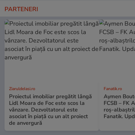
PARTENERI
ZiaruldeIasi.ro
Fanatik.ro
Proiectul imobiliar pregătit lângă
Aymen Boutou
Lidl Moara de Foc este scos la
FCSB – FK Au
vânzare. Dezvoltatorul este
roș-albaștri
asociat în piață cu un alt proiect
Fanatik. Up
de anvergură