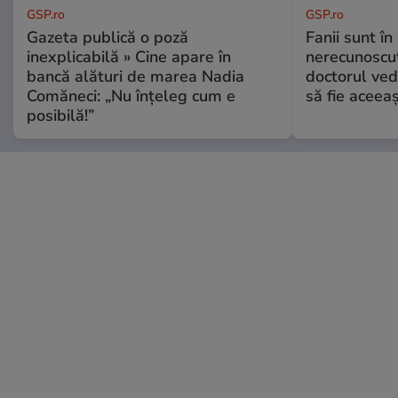
GSP.ro
GSP.ro
Gazeta publică o poză
Fanii sunt în 
inexplicabilă » Cine apare în
nerecunoscut
bancă alături de marea Nadia
doctorul ved
Comăneci: „Nu înțeleg cum e
să fie aceea
posibilă!”