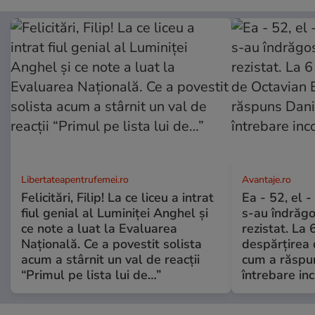
Libertateapentrufemei.ro
Avantaje.ro
Felicitări, Filip! La ce liceu a intrat
Ea - 52, el 
fiul genial al Luminiței Anghel și
s-au îndrăgos
ce note a luat la Evaluarea
rezistat. La 
Națională. Ce a povestit solista
despărțirea 
acum a stârnit un val de reacții
cum a răspu
“Primul pe lista lui de…”
întrebare i