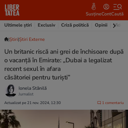
Susține
Cont
Caută
Ultimele știri
Exclusiv
Criză politică
Opinii
Video
|
Ştiri
|
Știri Externe
Un britanic riscă ani grei de închisoare după
o vacanță în Emirate: „Dubai a legalizat
recent sexul în afara
căsătoriei pentru turiști”
Ionela Stănilă
Jurnalist
Actualizat pe 21 nov. 2024, 12:30
1 comentariu