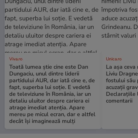
Viva.ro
Unica.ro
Toată lumea știe cine este Dan
La așa ceva 
Dungaciu, unul dintre liderii
Liviu Dragne
partidului AUR, dar iată cine e, de
fostului său 
fapt, superba lui soție. E vedetă
acuzații grav
de televiziune în România, iar un
Declarațiile 
detaliu uluitor despre cariera ei
comentarii
atrage imediat atenția. Apare
mereu pe micul ecran, dar e altfel
decât își imaginează mulți