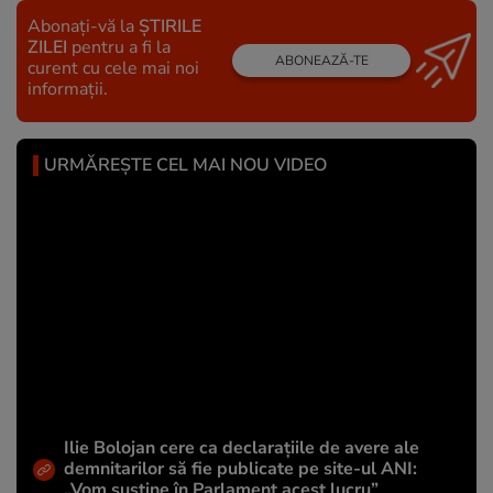
Abonați-vă la
ȘTIRILE
ZILEI
pentru a fi la
ABONEAZĂ-TE
curent cu cele mai noi
informații.
URMĂREȘTE CEL MAI NOU VIDEO
Ilie Bolojan cere ca declarațiile de avere ale
demnitarilor să fie publicate pe site-ul ANI:
„Vom susține în Parlament acest lucru”