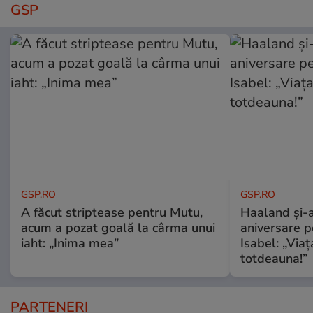
GSP
GSP.RO
GSP.RO
A făcut striptease pentru Mutu,
Haaland și-a
acum a pozat goală la cârma unui
aniversare pe
iaht: „Inima mea”
Isabel: „Via
totdeauna!”
PARTENERI