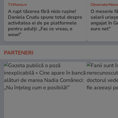
TVMania.ro
ObservatorNews
A rupt tăcerea fără nicio rușine!
O meserie fă
Daniela Crudu spune totul despre
salarii uriaş
activitatea ei de pe platformele
angajat în G
pentru adulți: „Fac ce vreau, e
euro net"
wow!”
PARTENERI