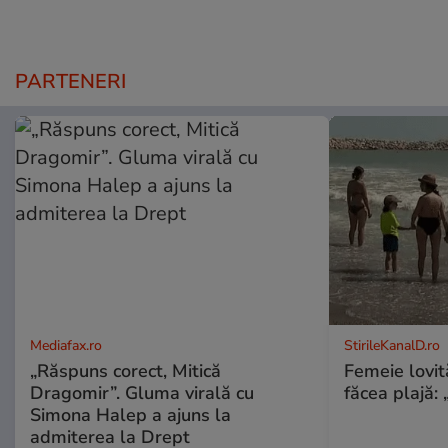
PARTENERI
Mediafax.ro
StirileKanalD.ro
„Răspuns corect, Mitică
Femeie lovit
Dragomir”. Gluma virală cu
făcea plajă: „
Simona Halep a ajuns la
admiterea la Drept