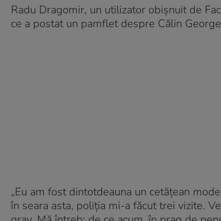
Radu Dragomir, un utilizator obișnuit de Fac
ce a postat un pamflet despre Călin Georgescu
„Eu am fost dintotdeauna un cetățean model. 
în seara asta, poliția mi-a făcut trei vizite.
grav. Mă întreb: de ce acum, în prag de pens