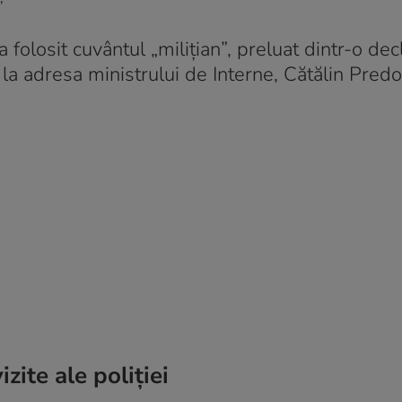
”
 folosit cuvântul „milițian”, preluat dintr-o dec
la adresa ministrului de Interne, Cătălin Predo
zite ale poliției