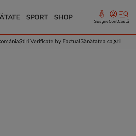
ĂTATE
SPORT
SHOP
Susține
Cont
Caută
Sănătate și Fitness
ce
 culinare
-România
Știri Verificate by Factual
Sănătatea ca stil de vi
 și legume
rea plantelor