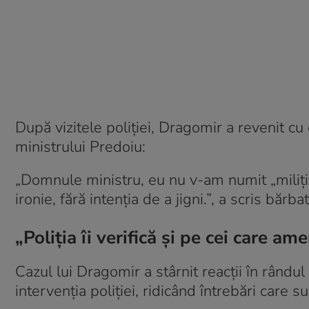
După vizitele poliției, Dragomir a revenit c
ministrului Predoiu:
„Domnule ministru, eu nu v-am numit „miliți
ironie, fără intenția de a jigni.”, a scris bărbat
„Poliția îi verifică și pe cei care a
Cazul lui Dragomir a stârnit reacții în rândul
intervenția poliției, ridicând întrebări care su