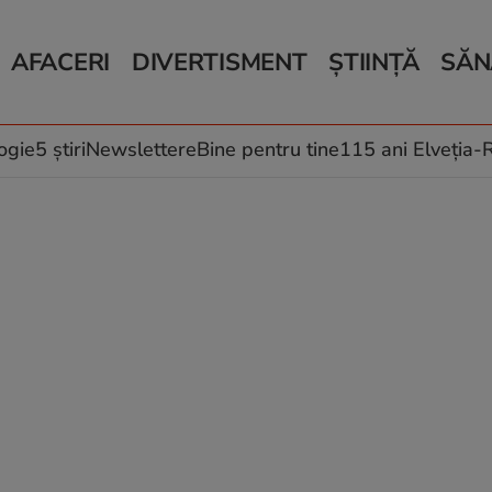
AFACERI
DIVERTISMENT
ȘTIINȚĂ
SĂN
Bani și Afaceri
Monden
Știri Știință
Știri 
Auto
Horoscop
Schimbări climati
Relații
Locuri de muncă
Muzică și Filme
Rețete
ogie
5 știri
Newslettere
Bine pentru tine
115 ani Elveția
Imobiliare.ro
Vacanțe și Cultură
Fructe
eJobs.ro
Îngriji