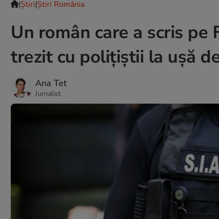
|
Ştiri
|
Știri România
Un român care a scris pe 
trezit cu polițiștii la ușă de
Ana Tet
Jurnalist