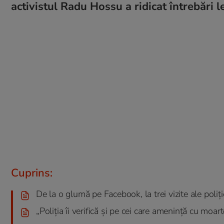
activistul Radu Hossu a ridicat întrebări le
Cuprins:
De la o glumă pe Facebook, la trei vizite ale poliți
„Poliția îi verifică și pe cei care amenință cu moar