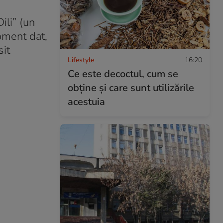
ili” (un
oment dat,
sit
Lifestyle
16:20
Ce este decoctul, cum se
obţine şi care sunt utilizările
acestuia