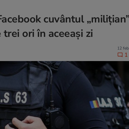
Facebook cuvântul „milițian”
 trei ori în aceeași zi
12 feb
1 