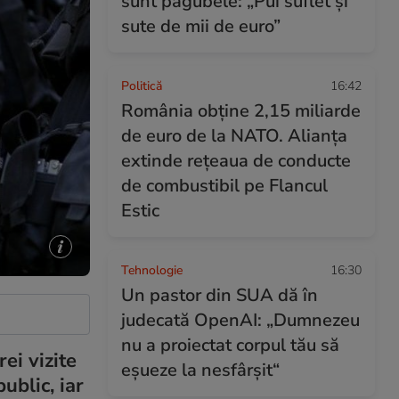
sunt pagubele: „Pui suflet și
sute de mii de euro”
Politică
16:42
România obține 2,15 miliarde
de euro de la NATO. Alianța
extinde rețeaua de conducte
de combustibil pe Flancul
Estic
Tehnologie
16:30
Un pastor din SUA dă în
judecată OpenAI: „Dumnezeu
nu a proiectat corpul tău să
ei vizite
eșueze la nesfârșit“
ublic, iar