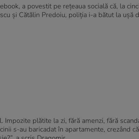
ebook, a povestit pe rețeaua socială că, la cin
 și Cătălin Predoiu, poliția i-a bătut la ușă de
Impozite plătite la zi, fără amenzi, fără scanda
 Vecinii s-au baricadat în apartamente, crezând c
ie?”, a scris Dragomir.