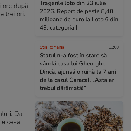
Tragerile loto din 23 iulie
ci ore după
2026. Report de peste 8,40
 trei ori.
milioane de euro la Loto 6 din
49, categoria I
Știri România
10:00
Statul n-a fost în stare să
vândă casa lui Gheorghe
Dincă, ajunsă o ruină la 7 ani
de la cazul Caracal. „Asta ar
trebui dărâmată!”
luri. Dar
ă e ceva