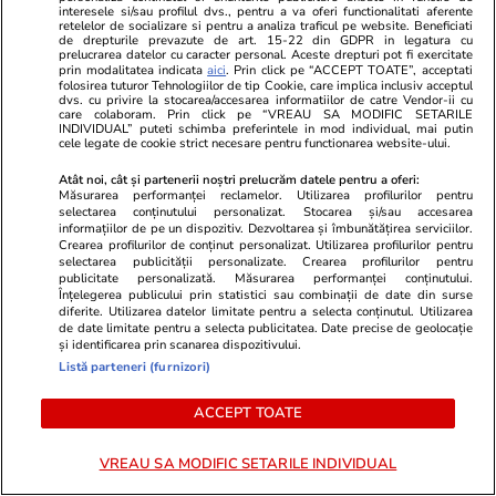
interesele si/sau profilul dvs., pentru a va oferi functionalitati aferente
retelelor de socializare si pentru a analiza traficul pe website. Beneficiati
de drepturile prevazute de art. 15-22 din GDPR in legatura cu
prelucrarea datelor cu caracter personal. Aceste drepturi pot fi exercitate
prin modalitatea indicata
aici
. Prin click pe “ACCEPT TOATE”, acceptati
Știri România
11:17
folosirea tuturor Tehnologiilor de tip Cookie, care implica inclusiv acceptul
dvs. cu privire la stocarea/accesarea informatiilor de catre Vendor-ii cu
Temperaturi extreme în 22 de
care colaboram. Prin click pe “VREAU SA MODIFIC SETARILE
INDIVIDUAL” puteti schimba preferintele in mod individual, mai putin
județe, sâmbătă și duminică.
cele legate de cookie strict necesare pentru functionarea website-ului.
ANM a extins și prelungit
Atât noi, cât și partenerii noștri prelucrăm datele pentru a oferi:
Măsurarea performanței reclamelor. Utilizarea profilurilor pentru
avertizările cod galben și cod
selectarea conținutului personalizat. Stocarea și/sau accesarea
informațiilor de pe un dispozitiv. Dezvoltarea și îmbunătățirea serviciilor.
portocaliu de caniculă
Crearea profilurilor de conținut personalizat. Utilizarea profilurilor pentru
selectarea publicității personalizate. Crearea profilurilor pentru
publicitate personalizată. Măsurarea performanței conținutului.
Înțelegerea publicului prin statistici sau combinații de date din surse
Știri România
08:15
diferite. Utilizarea datelor limitate pentru a selecta conținutul. Utilizarea
de date limitate pentru a selecta publicitatea. Date precise de geolocație
Un bărbat de 38 de ani a mers
și identificarea prin scanarea dispozitivului.
Listă parteneri (furnizori)
în Germania să-și cumpere
mașină de 30.000 de euro, dar
ACCEPT TOATE
a rămas fără ea la Porțile de
VREAU SA MODIFIC SETARILE INDIVIDUAL
Fier I