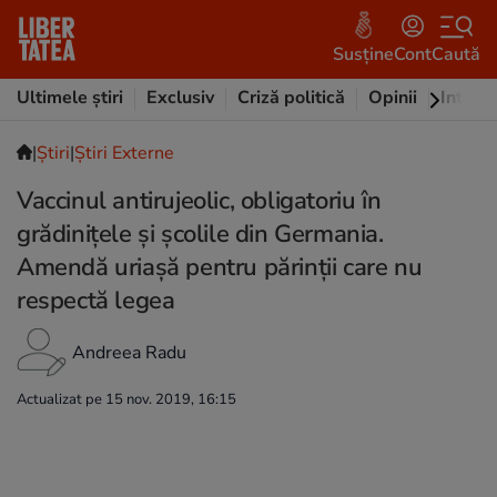
Susține
Cont
Caută
Ultimele știri
Exclusiv
Criză politică
Opinii
Intervi
|
Ştiri
|
Știri Externe
Vaccinul antirujeolic, obligatoriu în
grădinițele şi școlile din Germania.
Amendă uriașă pentru părinții care nu
respectă legea
Andreea Radu
Actualizat pe 15 nov. 2019, 16:15