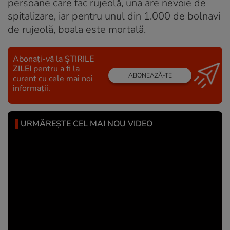
persoane care fac rujeolă, una are nevoie de
spitalizare, iar pentru unul din 1.000 de bolnavi
de rujeolă, boala este mortală.
Abonați-vă la
ȘTIRILE
ZILEI
pentru a fi la
ABONEAZĂ-TE
curent cu cele mai noi
informații.
URMĂREȘTE CEL MAI NOU VIDEO