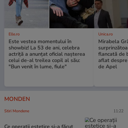
Elle.ro
Unica.ro
Este vestea momentului în
Mirabela Gră
showbiz! La 53 de ani, celebra
surprinzătoar
actriță a anunțat oficial nașterea
flancată de 
celui de-al treilea copil al său:
aflat despre
"Bun venit în lume, fiule"
de Apel
MONDEN
Stiri Mondene
11:22
Ce operații estetice și-a făcut