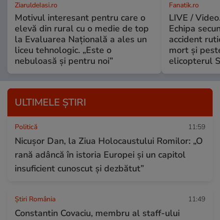
ZiaruldeIasi.ro
Fanatik.ro
Motivul interesant pentru care o
LIVE / Video
elevă din rural cu o medie de top
Echipa secun
la Evaluarea Națională a ales un
accident ruti
liceu tehnologic. „Este o
mort și peste
nebuloasă și pentru noi”
elicopterul
ULTIMELE ȘTIRI
Politică
11:59
Nicuşor Dan, la Ziua Holocaustului Romilor: „O
rană adâncă în istoria Europei și un capitol
insuficient cunoscut și dezbătut”
Știri România
11:49
Constantin Covaciu, membru al staff-ului