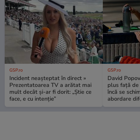
GSP.ro
GSP.ro
Incident neașteptat în direct »
David Popovi
Prezentatoarea TV a arătat mai
plus față de
mult decât și-ar fi dorit: „Știe ce
încă se schi
face, e cu intenție”
abordare dif