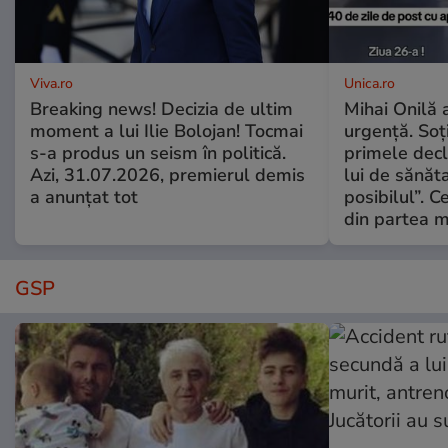
Viva.ro
Unica.ro
Breaking news! Decizia de ultim
Mihai Onilă 
moment a lui Ilie Bolojan! Tocmai
urgență. Soți
s-a produs un seism în politică.
primele decl
Azi, 31.07.2026, premierul demis
lui de sănăta
a anunțat tot
posibilul”. C
din partea m
GSP