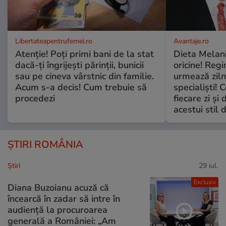
Libertateapentrufemei.ro
Avantaje.ro
Atenție! Poți primi bani de la stat
Dieta Melan
dacă-ți îngrijești părinții, bunicii
oricine! Regi
sau pe cineva vârstnic din familie.
urmează zilni
Acum s-a decis! Cum trebuie să
specialiști! 
procedezi
fiecare zi și 
acestui stil 
ȘTIRI ROMÂNIA
Ştiri
29 iul.
Exclusiv
Diana Buzoianu acuză că
încearcă în zadar să intre în
audiență la procuroarea
generală a României: „Am