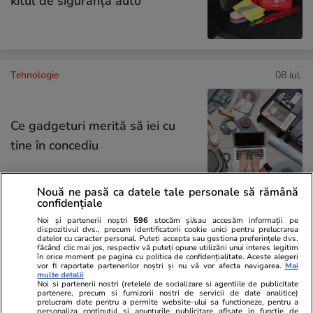
kitul de siguranţă auto
Tehnologie
08 iul.
Ce gadgeturi merită să iei cu
tine în concediu
Nouă ne pasă ca datele tale personale să rămână
confidențiale
Lifestyle
20 iul.
Noi și partenerii noștri
596
stocăm și/sau accesăm informații pe
dispozitivul dvs., precum identificatorii cookie unici pentru prelucrarea
datelor cu caracter personal. Puteți accepta sau gestiona preferințele dvs.
făcând clic mai jos, respectiv vă puteți opune utilizării unui interes legitim
în orice moment pe pagina cu politica de confidențialitate. Aceste alegeri
vor fi raportate partenerilor noștri și nu vă vor afecta navigarea.
Mai
Ce este agar-agar și cum se
multe detalii
Noi si partenerii nostri (retelele de socializare si agentiile de publicitate
utilizează
partenere, precum si furnizorii nostri de servicii de date analitice)
prelucram date pentru a permite website-ului sa functioneze, pentru a
personaliza continutul si anunturile publicitare afisate in functie de