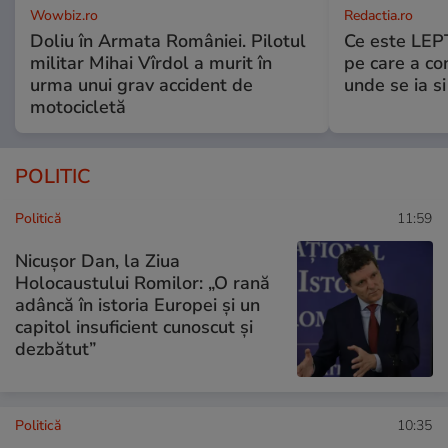
Wowbiz.ro
Redactia.ro
Doliu în Armata României. Pilotul
Ce este LEP
militar Mihai Vîrdol a murit în
pe care a co
urma unui grav accident de
unde se ia s
motocicletă
POLITIC
Politică
11:59
Nicuşor Dan, la Ziua
Holocaustului Romilor: „O rană
adâncă în istoria Europei și un
capitol insuficient cunoscut și
dezbătut”
Politică
10:35