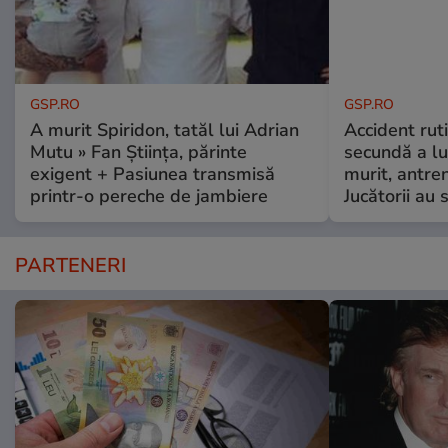
GSP.RO
GSP.RO
A murit Spiridon, tatăl lui Adrian
Accident ruti
Mutu » Fan Știința, părinte
secundă a lu
exigent + Pasiunea transmisă
murit, antre
printr-o pereche de jambiere
Jucătorii au s
PARTENERI