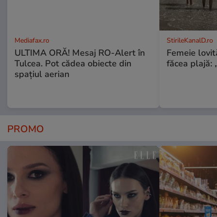
Mediafax.ro
StirileKanalD.ro
ULTIMA ORĂ! Mesaj RO-Alert în
Femeie lovit
Tulcea. Pot cădea obiecte din
făcea plajă: „
spațiul aerian
PROMO