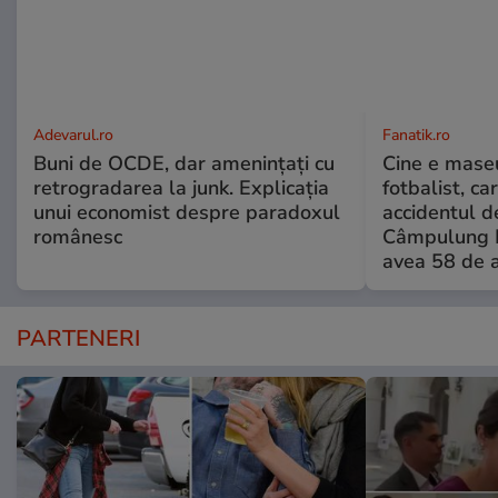
Adevarul.ro
Fanatik.ro
Buni de OCDE, dar amenințați cu
Cine e maseu
retrogradarea la junk. Explicația
fotbalist, ca
unui economist despre paradoxul
accidentul d
românesc
Câmpulung M
avea 58 de a
PARTENERI