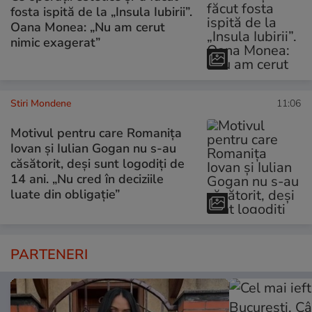
fosta ispită de la „Insula Iubirii”.
Oana Monea: „Nu am cerut
nimic exagerat”
Stiri Mondene
11:06
Motivul pentru care Romanița
Iovan și Iulian Gogan nu s-au
căsătorit, deși sunt logodiți de
14 ani. „Nu cred în deciziile
luate din obligație”
PARTENERI