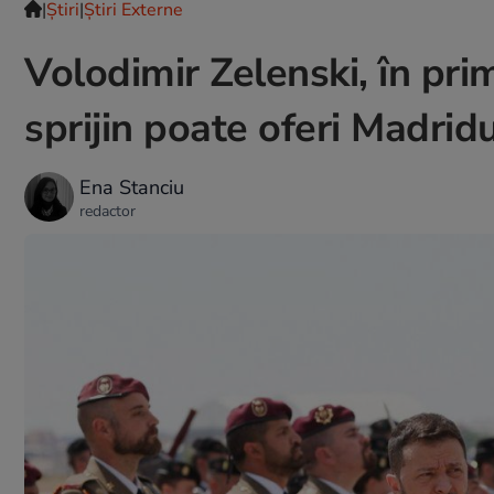
|
Ştiri
|
Știri Externe
Volodimir Zelenski, în prim
sprijin poate oferi Madridu
Ena Stanciu
redactor