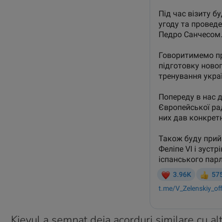
Kievul a semnat deja acorduri similare cu alt