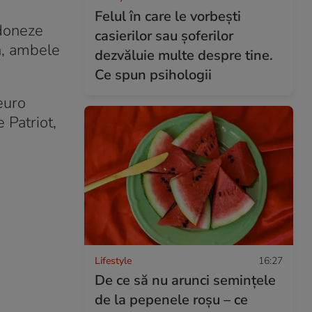
Felul în care le vorbești
rdoneze
casierilor sau șoferilor
n, ambele
dezvăluie multe despre tine.
Ce spun psihologii
euro
 Patriot,
Lifestyle
16:27
De ce să nu arunci semințele
de la pepenele roșu – ce