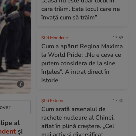
„Casa nu este doar locul în
care trăim. Este locul care ne
învață cum să trăim”
Stiri Mondene
17:53
Cum a apărut Regina Maxima
la World Pride: „Nu e ceva ce
putem considera de la sine
înțeles”. A intrat direct în
istorie
Știri Externe
17:40
cover
Cum arată arsenalul de
rachete nucleare al Chinei,
lipe al
aflat în plină creștere. „Cel
ndent
și
mai activ și diversificat