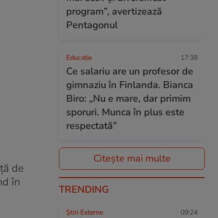
program”, avertizează
Pentagonul
Educație
17:38
Ce salariu are un profesor de
gimnaziu în Finlanda. Bianca
Biro: „Nu e mare, dar primim
sporuri. Munca în plus este
respectată”
Citește mai multe
ață de
nd în
TRENDING
Știri Externe
09:24