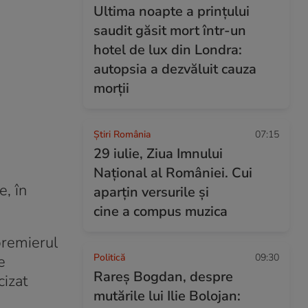
Ultima noapte a prințului
saudit găsit mort într-un
hotel de lux din Londra:
autopsia a dezvăluit cauza
morții
Știri România
07:15
29 iulie, Ziua Imnului
Național al României. Cui
e, în
aparțin versurile și
cine a compus muzica
 premierul
Politică
09:30
e
Rareș Bogdan, despre
cizat
mutările lui Ilie Bolojan: