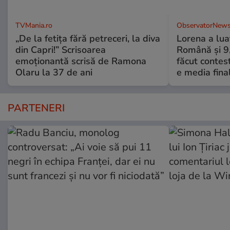
TVMania.ro
ObservatorNews
„De la fetița fără petreceri, la diva
Lorena a lua
din Capri!” Scrisoarea
Română şi 9,3
emoționantă scrisă de Ramona
făcut contes
Olaru la 37 de ani
e media fina
PARTENERI