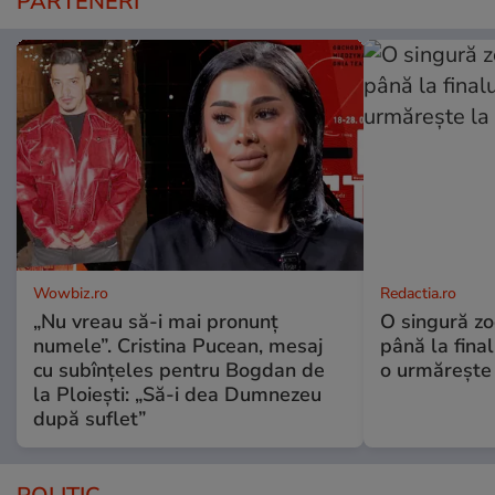
PARTENERI
Wowbiz.ro
Redactia.ro
„Nu vreau să-i mai pronunț
O singură zo
numele”. Cristina Pucean, mesaj
până la final
cu subînțeles pentru Bogdan de
o urmărește 
la Ploiești: „Să-i dea Dumnezeu
după suflet”