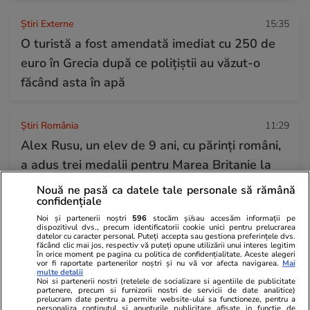
Știri Externe
15:35
O turistă a fost amendată imediat cu 250 de
euro în Grecia după ce polițiștii au văzut-o
făcând asta în apă
Știri România
11:29
Alex Rusu, un elev de 9 ani, cu părinți români,
a adus trei medalii pentru Marea Britanie la
Olimpiada Internațională STEM, din Roma
Nouă ne pasă ca datele tale personale să rămână
confidențiale
Noi și partenerii noștri
596
stocăm și/sau accesăm informații pe
Horoscop
12 iul.
dispozitivul dvs., precum identificatorii cookie unici pentru prelucrarea
datelor cu caracter personal. Puteți accepta sau gestiona preferințele dvs.
Luna Nouă din 14 iulie în zodia Racului, un nou
făcând clic mai jos, respectiv vă puteți opune utilizării unui interes legitim
în orice moment pe pagina cu politica de confidențialitate. Aceste alegeri
vor fi raportate partenerilor noștri și nu vă vor afecta navigarea.
Mai
început pentru suflet, familie și viața de acasă
multe detalii
Noi si partenerii nostri (retelele de socializare si agentiile de publicitate
partenere, precum si furnizorii nostri de servicii de date analitice)
prelucram date pentru a permite website-ului sa functioneze, pentru a
personaliza continutul si anunturile publicitare afisate in functie de