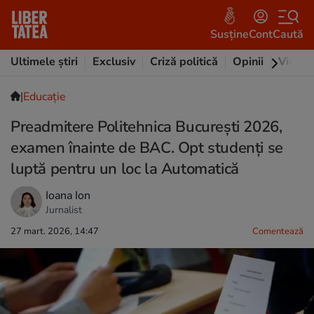
Susține
Cont
Caută
Ultimele știri
Exclusiv
Criză politică
Opinii
Video
|
Educație
Preadmitere Politehnica București 2026,
examen înainte de BAC. Opt studenți se
luptă pentru un loc la Automatică
Ioana Ion
Jurnalist
27 mart. 2026, 14:47
Comentează