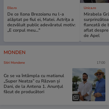
Elle.ro
Unica.ro
De ce Ilona Brezoianu nu l-a
Mirabela Gră
alăptat pe fiul ei, Matei. Actrița a
surprinzătoar
dezvăluit public adevăratul motiv:
flancată de 
„E corpul meu..."
aflat despre
de Apel
MONDEN
Stiri Mondene
17:00
Ce se va întâmpla cu matianul
„Super Neatza” cu Răzvan şi
Dani, de la Antena 1. Anunțul
făcut de producători