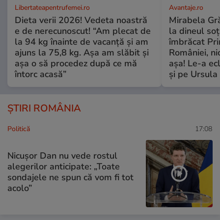
Libertateapentrufemei.ro
Avantaje.ro
Dieta verii 2026! Vedeta noastră
Mirabela Grăd
e de nerecunoscut! “Am plecat de
la dineul so
la 94 kg înainte de vacanță și am
îmbrăcat Pr
ajuns la 75,8 kg. Așa am slăbit și
României, ni
așa o să procedez după ce mă
așa! Le-a ec
întorc acasă”
și pe Ursula
ȘTIRI ROMÂNIA
Politică
17:08
Nicușor Dan nu vede rostul
alegerilor anticipate: „Toate
sondajele ne spun că vom fi tot
acolo”