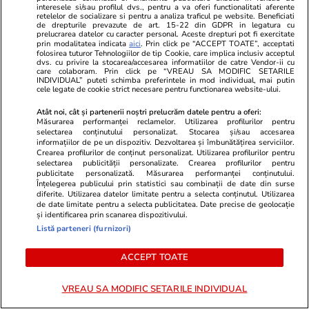
interesele si/sau profilul dvs., pentru a va oferi functionalitati aferente
retelelor de socializare si pentru a analiza traficul pe website. Beneficiati
de drepturile prevazute de art. 15-22 din GDPR in legatura cu
prelucrarea datelor cu caracter personal. Aceste drepturi pot fi exercitate
prin modalitatea indicata
aici
. Prin click pe “ACCEPT TOATE”, acceptati
folosirea tuturor Tehnologiilor de tip Cookie, care implica inclusiv acceptul
dvs. cu privire la stocarea/accesarea informatiilor de catre Vendor-ii cu
care colaboram. Prin click pe “VREAU SA MODIFIC SETARILE
INDIVIDUAL” puteti schimba preferintele in mod individual, mai putin
cele legate de cookie strict necesare pentru functionarea website-ului.
Atât noi, cât și partenerii noștri prelucrăm datele pentru a oferi:
Măsurarea performanței reclamelor. Utilizarea profilurilor pentru
selectarea conținutului personalizat. Stocarea și/sau accesarea
informațiilor de pe un dispozitiv. Dezvoltarea și îmbunătățirea serviciilor.
Crearea profilurilor de conținut personalizat. Utilizarea profilurilor pentru
Vacanțe și Cultură
17:10
Vacanțe și Cultu
selectarea publicității personalizate. Crearea profilurilor pentru
Ce ar trebui să găsești într-un
Insula aproa
publicitate personalizată. Măsurarea performanței conținutului.
Înțelegerea publicului prin statistici sau combinații de date din surse
apartament de vacanță de 120 de
Grecia unde 
diferite. Utilizarea datelor limitate pentru a selecta conținutul. Utilizarea
de date limitate pentru a selecta publicitatea. Date precise de geolocație
euro pe noapte. Internetul s-a
și nu bate v
și identificarea prin scanarea dispozitivului.
Listă parteneri (furnizori)
împărțit în două tabere
doar dacă vo
sau dacă înch
ACCEPT TOATE
VREAU SA MODIFIC SETARILE INDIVIDUAL
Tehnologie
13 iul.