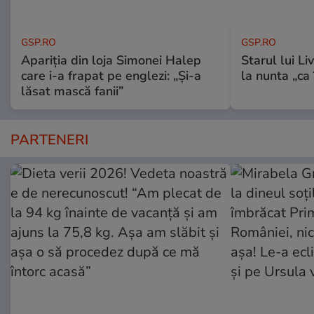
GSP.RO
GSP.RO
Apariția din loja Simonei Halep
Starul lui L
care i-a frapat pe englezi: „Și-a
la nunta „ca
lăsat mască fanii”
PARTENERI