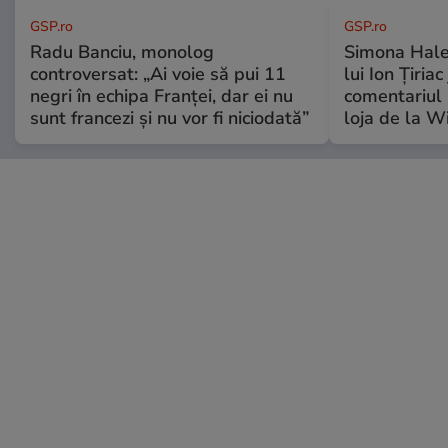
GSP.ro
GSP.ro
Radu Banciu, monolog
Simona Hale
controversat: „Ai voie să pui 11
lui Ion Țiriac
negri în echipa Franței, dar ei nu
comentariul 
sunt francezi și nu vor fi niciodată”
loja de la 