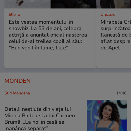
Elle.ro
Unica.ro
Este vestea momentului în
Mirabela Gră
showbiz! La 53 de ani, celebra
surprinzătoar
actriță a anunțat oficial nașterea
flancată de 
celui de-al treilea copil al său:
aflat despre
"Bun venit în lume, fiule"
de Apel
MONDEN
Stiri Mondene
14:46
Detalii neștiute din viața lui
Mircea Badea și a lui Carmen
Brumă. „La noi în casă se
mănâncă separat”