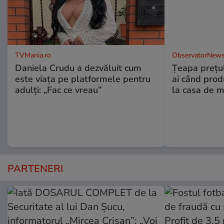
TVMania.ro
ObservatorNews
Daniela Crudu a dezvăluit cum
Țeapa prețulu
este viața pe platformele pentru
ai când prod
adulți: „Fac ce vreau”
la casa de m
PARTENERI