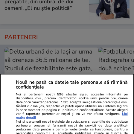
pregătite, din umbră, de doi
oameni. „El nu știe politică”
PARTENERI
Nouă ne pasă ca datele tale personale să rămână
confidențiale
Noi și partenerii noștri
596
stocăm și/sau accesăm informații pe
dispozitivul dvs., precum identificatorii cookie unici pentru prelucrarea
datelor cu caracter personal. Puteți accepta sau gestiona preferințele dvs.
făcând clic mai jos, respectiv vă puteți opune utilizării unui interes legitim
în orice moment pe pagina cu politica de confidențialitate. Aceste alegeri
vor fi raportate partenerilor noștri și nu vă vor afecta navigarea.
Mai
ZiaruldeIasi.ro
Fanatik.ro
multe detalii
Noi si partenerii nostri (retelele de socializare si agentiile de publicitate
Delta urbană de la Iași ar urma
Fotbalul româ
partenere, precum si furnizorii nostri de servicii de date analitice)
să dreneze 36,5 milioane de lei.
Radiografia 
prelucram date pentru a permite website-ului sa functioneze, pentru a
personaliza continutul si anunturile publicitare afisate in functie de