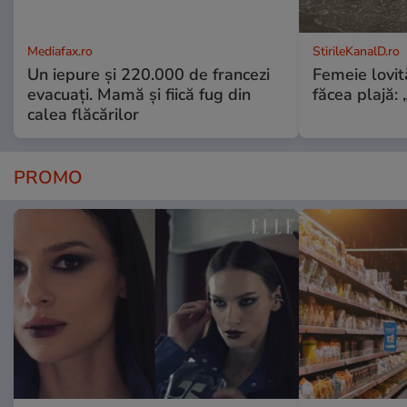
Mediafax.ro
StirileKanalD.ro
Un iepure și 220.000 de francezi
Femeie lovit
evacuați. Mamă și fiică fug din
făcea plajă: „
calea flăcărilor
PROMO