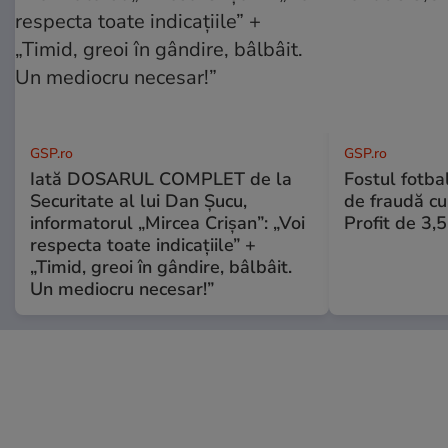
GSP.ro
GSP.ro
Iată DOSARUL COMPLET de la
Fostul fotba
Securitate al lui Dan Șucu,
de fraudă cu 
informatorul „Mircea Crișan”: „Voi
Profit de 3,
respecta toate indicațiile” +
„Timid, greoi în gândire, bâlbâit.
Un mediocru necesar!”