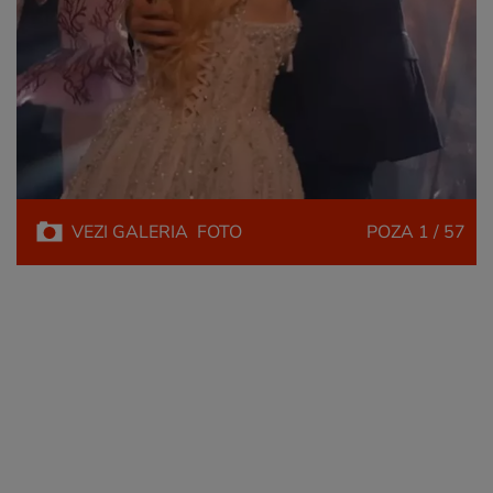
VEZI
GALERIA
FOTO
POZA
1 / 57