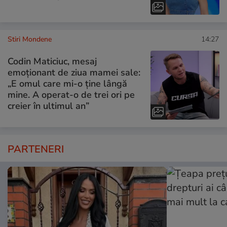
Stiri Mondene
14:27
Codin Maticiuc, mesaj
emoționant de ziua mamei sale:
„E omul care mi-o ține lângă
mine. A operat-o de trei ori pe
creier în ultimul an”
PARTENERI