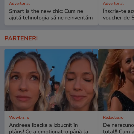
Advertorial
Advertorial
Smart is the new chic: Cum ne
Înscrie-te ac
ajută tehnologia să ne reinventăm
voucher de 5
PARTENERI
Wowbiz.ro
Redactia.ro
Andreea Ibacka a izbucnit în
De nerecunos
plâns! Ce a emoționat-o până la
total!! Cum 