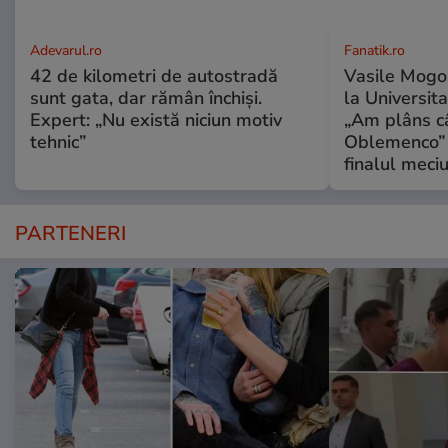
Adevarul.ro
Fanatik.ro
42 de kilometri de autostradă
Vasile Mogoş,
sunt gata, dar rămân închiși.
la Universita
Expert: „Nu există niciun motiv
„Am plâns c
tehnic”
Oblemenco” C
finalul meciu
PARTENERI