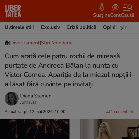
Susține
Cont
Caută
Ultimele știri
Exclusiv
Criză politică
Opinii
Intervi
|
Divertisment
|
Stiri Mondene
Cum arată cele patru rochii de mireasă
purtate de Andreea Bălan la nunta cu
Victor Cornea. Apariția de la miezul nopții i-
a lăsat fără cuvinte pe invitați
Diana Stamen
Jurnalist
Actualizat pe 12 mai 2026, 10:00
1 comentariu