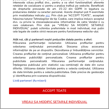
Studiul de fezabilitate este gata,
„Aveam două
interesele si/sau profilul dvs., pentru a va oferi functionalitati aferente
retelelor de socializare si pentru a analiza traficul pe website. Beneficiati
iar consilierii locali sunt chemați
Champions 
de drepturile prevazute de art. 15-22 din GDPR in legatura cu
să aprobe investiția
avem două î
prelucrarea datelor cu caracter personal. Aceste drepturi pot fi exercitate
prin modalitatea indicata
aici
. Prin click pe “ACCEPT TOATE”, acceptati
folosirea tuturor Tehnologiilor de tip Cookie, care implica inclusiv acceptul
dvs. cu privire la stocarea/accesarea informatiilor de catre Vendor-ii cu
care colaboram. Prin click pe “VREAU SA MODIFIC SETARILE
INDIVIDUAL” puteti schimba preferintele in mod individual, mai putin
cele legate de cookie strict necesare pentru functionarea website-ului.
ULTIMELE ȘTIRI
Atât noi, cât și partenerii noștri prelucrăm datele pentru a oferi:
Măsurarea performanței reclamelor. Utilizarea profilurilor pentru
Muzică și Filme
15:22
selectarea conținutului personalizat. Stocarea și/sau accesarea
informațiilor de pe un dispozitiv. Dezvoltarea și îmbunătățirea serviciilor.
A murit Kavinsky, DJ-ul francez care a împărțit
Crearea profilurilor de conținut personalizat. Utilizarea profilurilor pentru
selectarea publicității personalizate. Crearea profilurilor pentru
scena cu Daft Punk sau Justice: a fost găsit
publicitate personalizată. Măsurarea performanței conținutului.
Înțelegerea publicului prin statistici sau combinații de date din surse
fără viață în propria casă
diferite. Utilizarea datelor limitate pentru a selecta conținutul. Utilizarea
de date limitate pentru a selecta publicitatea. Date precise de geolocație
și identificarea prin scanarea dispozitivului.
Listă parteneri (furnizori)
Vacanțe și Cultură
15:00
Ghidul complet al drepturilor călătorilor în UE:
ACCEPT TOATE
cum îți poți cere banii înapoi în caz de anulări
sau întârzieri
VREAU SA MODIFIC SETARILE INDIVIDUAL