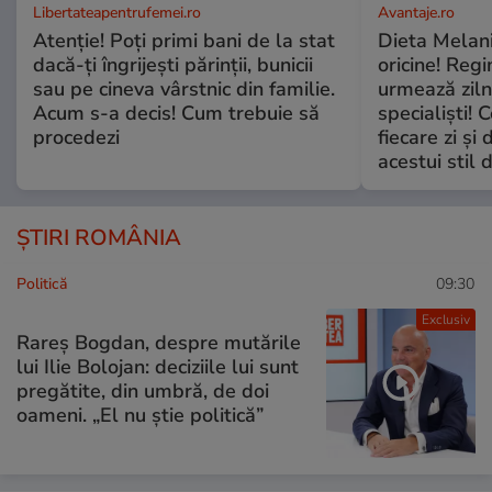
Libertateapentrufemei.ro
Avantaje.ro
Atenție! Poți primi bani de la stat
Dieta Melan
dacă-ți îngrijești părinții, bunicii
oricine! Regi
sau pe cineva vârstnic din familie.
urmează zilni
Acum s-a decis! Cum trebuie să
specialiști! 
procedezi
fiecare zi și 
acestui stil 
ȘTIRI ROMÂNIA
Politică
09:30
Exclusiv
Rareș Bogdan, despre mutările
lui Ilie Bolojan: deciziile lui sunt
pregătite, din umbră, de doi
oameni. „El nu știe politică”